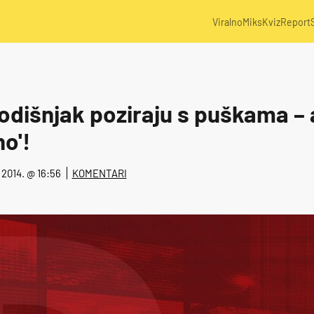
Viralno
Miks
Kviz
Report
odišnjak poziraju s puškama – a
no'!
. 2014. @ 16:56
KOMENTARI