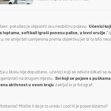
Baer, pokušao je objasniti ovu neobičnu pojavu: '
Učenici koji
loptama, softball igrači ponesu palice, a lovci oružje.'
I
u; ne smije biti usmjerena prema objektivu jer bi to bilo 'neu
a u školu nije dopušteno, učenici koji se odluče slikati sa s
ganizirati na drugom mjestu. '
Svi koji se pojave s puškama
ajena aktivnost u ovom kraju
' zaključio je fotograf.
fotkama? Mislite li da je to uredu i cool ili je posve bizarno?