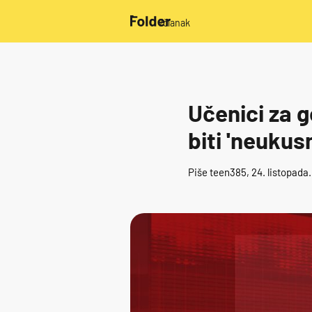
/članak
Učenici za g
biti 'neukus
Piše
teen385
, 24. listopada