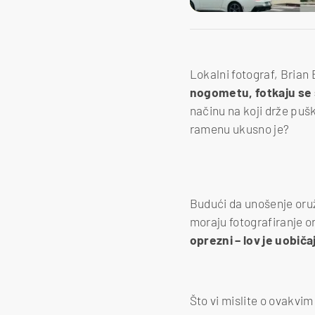
Lokalni fotograf, Brian 
nogometu, fotkaju se s 
načinu na koji drže pušk
ramenu ukusno je?
Budući da unošenje oružj
moraju fotografiranje or
oprezni – lov je uobič
Što vi mislite o ovakvim 