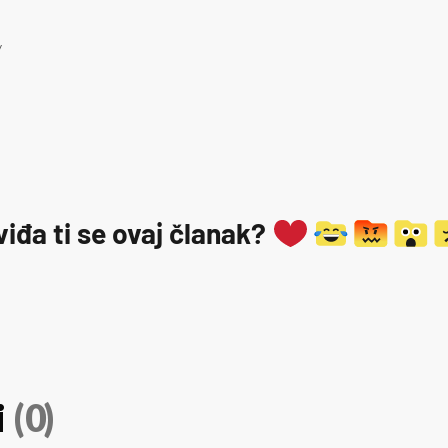
y
viđa ti se ovaj članak?
i
(0)