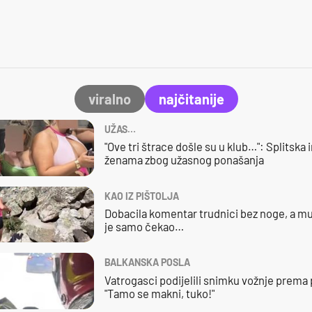
viralno
najčitanije
UŽAS…
"Ove tri štrace došle su u klub…": Splitska 
ženama zbog užasnog ponašanja
KAO IZ PIŠTOLJA
Dobacila komentar trudnici bez noge, a mu
je samo čekao…
BALKANSKA POSLA
Vatrogasci podijelili snimku vožnje prema
"Tamo se makni, tuko!"