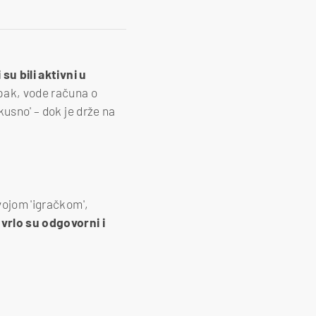
 su bili aktivni u
pak, vode računa o
kusno' – dok je drže na
vojom 'igračkom',
 vrlo su odgovorni i