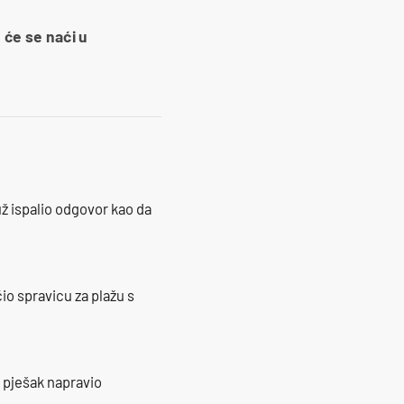
 će se naći u
ž ispalio odgovor kao da
io spravicu za plažu s
e pješak napravio