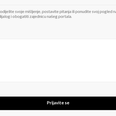
odijelite svoje mišljenje, postavite pitanja ili ponudite svoj pogle
jalog i obogatiti zajednicu našeg portala.
Prijavite se