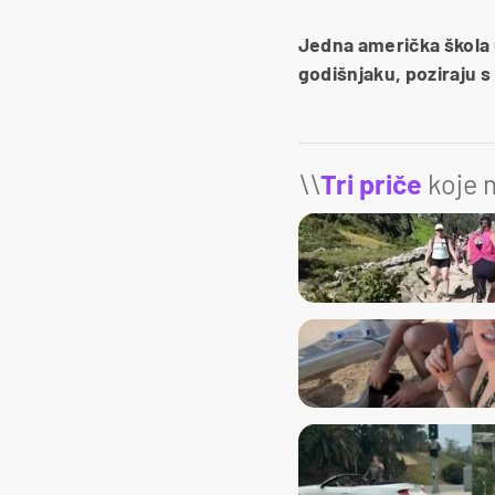
Jedna američka škola 
godišnjaku, poziraju 
\\
Tri priče
koje m