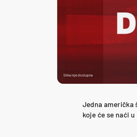
Slika nije dostupna
Jedna američka š
koje će se naći 