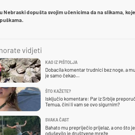
u Nebraski dopušta svojim učenicima da na slikama, koje
s puškama.
orate vidjeti
KAO IZ PIŠTOLJA
Dobacila komentar trudnici bez noge, a mu
je samo čekao…
ŠTO KAŽETE?
Isključio komentare: Par iz Srbije preporuč
Temua, čini li vam se ovo sigurnim?
SVAKA ČAST
Bahato mu prepriječio prijelaz, a ono što j
oduševilo je društvene mreže