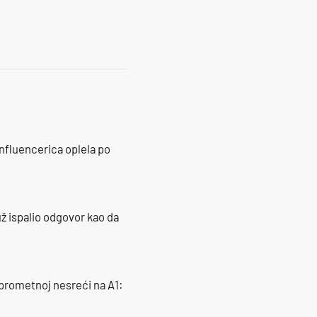
influencerica oplela po
ž ispalio odgovor kao da
 prometnoj nesreći na A1: