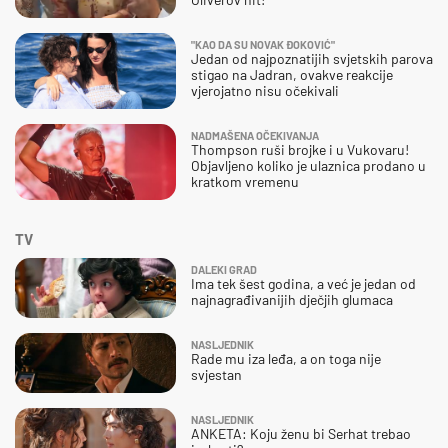
"KAO DA SU NOVAK ĐOKOVIĆ"
Jedan od najpoznatijih svjetskih parova
stigao na Jadran, ovakve reakcije
vjerojatno nisu očekivali
NADMAŠENA OČEKIVANJA
Thompson ruši brojke i u Vukovaru!
Objavljeno koliko je ulaznica prodano u
kratkom vremenu
TV
DALEKI GRAD
Ima tek šest godina, a već je jedan od
najnagrađivanijih dječjih glumaca
NASLJEDNIK
Rade mu iza leđa, a on toga nije
svjestan
NASLJEDNIK
ANKETA: Koju ženu bi Serhat trebao