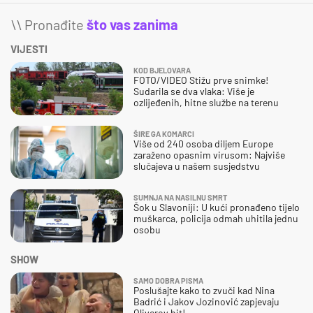
\\ Pronađite
što vas zanima
VIJESTI
KOD BJELOVARA
FOTO/VIDEO Stižu prve snimke!
Sudarila se dva vlaka: Više je
ozlijeđenih, hitne službe na terenu
ŠIRE GA KOMARCI
Više od 240 osoba diljem Europe
zaraženo opasnim virusom: Najviše
slučajeva u našem susjedstvu
SUMNJA NA NASILNU SMRT
Šok u Slavoniji: U kući pronađeno tijelo
muškarca, policija odmah uhitila jednu
osobu
SHOW
SAMO DOBRA PISMA
Poslušajte kako to zvuči kad Nina
Badrić i Jakov Jozinović zapjevaju
Oliverov hit!