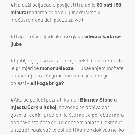
#Najduži poljubac u povijesti trajao je
30 sati i 59
minuta
(nadamo se da su ljubavnicima u
međuvremenu dali pauzu za wc)
#Dvije trećine ljudi okreće glavu
udesno kada se
ljube
#Ljubljenje je krivo za širenje nekih bolesti kao što
je primjerice
mononukleoza
. Ljubakanjem možete
naravno 'pobrati' i gripu, virozu te još mnoge
bolesti –
ali koga briga?
#Ako se poljubi poznati kamen
Blarney Stone u
mjestu Cork u Irskoj,
navodno se dobiva dar
govora. Jedini problem je što mu se poljubac mora
dati tako što ćete se u sjedećem položaju okrenuti
unazad i naglavačke poljubiti kamen dok vas netko