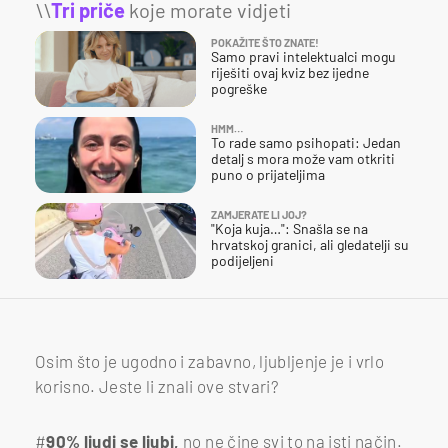
\\
Tri priče
koje morate vidjeti
POKAŽITE ŠTO ZNATE!
Samo pravi intelektualci mogu
riješiti ovaj kviz bez ijedne
pogreške
HMM…
To rade samo psihopati: Jedan
detalj s mora može vam otkriti
puno o prijateljima
ZAMJERATE LI JOJ?
"Koja kuja…": Snašla se na
hrvatskoj granici, ali gledatelji su
podijeljeni
Osim što je ugodno i zabavno, ljubljenje je i vrlo
korisno. Jeste li znali ove stvari?
#
90% ljudi se ljubi,
no ne čine svi to na isti način.