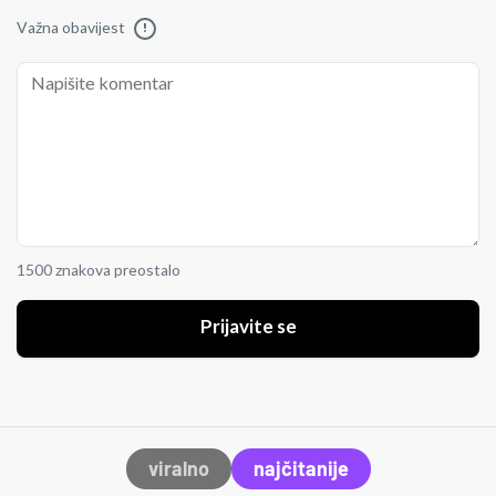
Važna obavijest
!
1500 znakova preostalo
Prijavite se
viralno
najčitanije