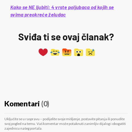
Kako se NE ljubiti: 4 vrste poljubaca od kojih se
svima preokreće želudac
Sviđa ti se ovaj članak?
Komentari
(0)
Uključite se u raspravu – podijelite svoje mišljenje, postavite pitanja ili ponudite
svoj pogled na temu. Vaš komentar može potaknuti zanimljiv dijalog i obogatiti
zajednicu našeg portala.