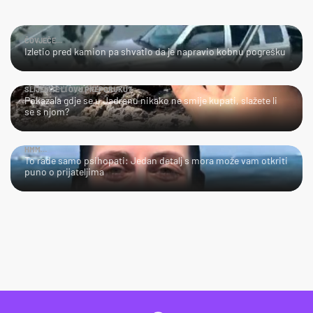
ČOVJEČE...
Izletio pred kamion pa shvatio da je napravio kobnu pogrešku
SLIJEDITE LI OVU PREPORUKU?
Pokazala gdje se u Jadranu nikako ne smije kupati, slažete li
se s njom?
HMM…
To rade samo psihopati: Jedan detalj s mora može vam otkriti
puno o prijateljima