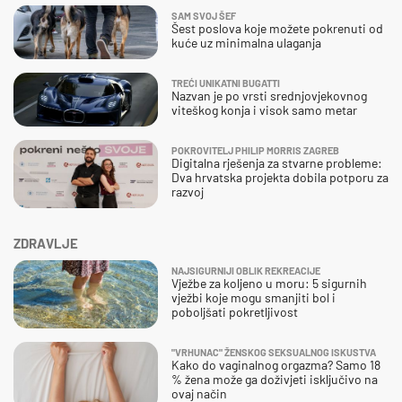
SAM SVOJ ŠEF
Šest poslova koje možete pokrenuti od
kuće uz minimalna ulaganja
TREĆI UNIKATNI BUGATTI
Nazvan je po vrsti srednjovjekovnog
viteškog konja i visok samo metar
POKROVITELJ PHILIP MORRIS ZAGREB
Digitalna rješenja za stvarne probleme:
Dva hrvatska projekta dobila potporu za
razvoj
ZDRAVLJE
NAJSIGURNIJI OBLIK REKREACIJE
Vježbe za koljeno u moru: 5 sigurnih
vježbi koje mogu smanjiti bol i
poboljšati pokretljivost
"VRHUNAC" ŽENSKOG SEKSUALNOG ISKUSTVA
Kako do vaginalnog orgazma? Samo 18
% žena može ga doživjeti isključivo na
ovaj način