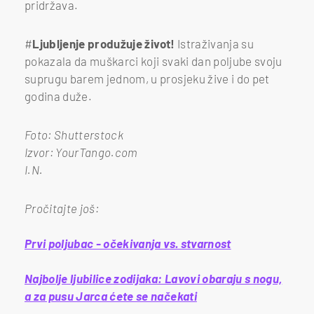
pridržava.
#
Ljubljenje produžuje život!
Istraživanja su
pokazala da muškarci koji svaki dan poljube svoju
suprugu barem jednom, u prosjeku žive i do pet
godina duže.
Foto: Shutterstock
Izvor: YourTango.com
I.N.
Pročitajte još:
Prvi poljubac - očekivanja vs. stvarnost
Najbolje ljubilice zodijaka: Lavovi obaraju s nogu,
a za pusu Jarca ćete se načekati