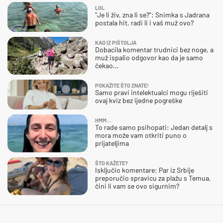
LOL
"Je li živ, zna li se?": Snimka s Jadrana
postala hit, radi li i vaš muž ovo?
KAO IZ PIŠTOLJA
Dobacila komentar trudnici bez noge, a
muž ispalio odgovor kao da je samo
čekao…
POKAŽITE ŠTO ZNATE!
Samo pravi intelektualci mogu riješiti
ovaj kviz bez ijedne pogreške
HMM…
To rade samo psihopati: Jedan detalj s
mora može vam otkriti puno o
prijateljima
ŠTO KAŽETE?
Isključio komentare: Par iz Srbije
preporučio spravicu za plažu s Temua,
čini li vam se ovo sigurnim?