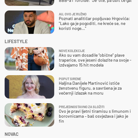
BBB-a i Torcide: "Je*ote, pa ubit će ga!"
AU, OVO JE RUŽNO
Poznati analitičar popljuvao Hrgovića:
"Lako ga je pogoditi, ne kreće se, ne
koristi noge..."
LIFESTYLE
NOVE KOLEKCIJE
Ako su vam dosadile “obične” plave
traperice, ove jeseni dolazite na svoje -
izdvajamo 15 hit modela
POPUT SIRENE
Haljina Danijele Martinović ističe
ženstvenu figuru, a savršena je za
večernji izlazak na moru
PREJEDNOSTAVNO ZA SLOŽITI
Ovo je pravi ljetni tiramisu s limunom i
borovnicama – baš osvježava i jako je
fin
NOVAC