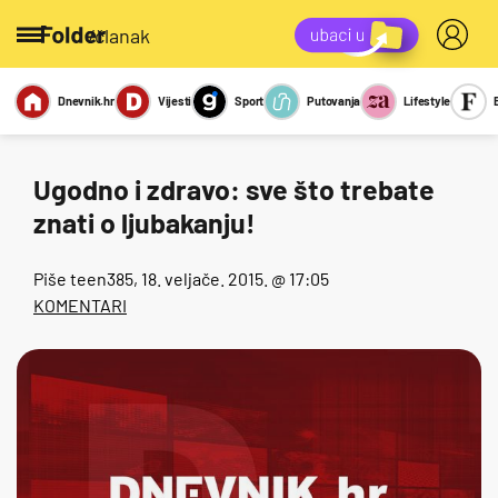
/članak
Dnevnik.hr
Vijesti
Sport
Putovanja
Lifestyle
Viralno
Miks
Kviz
Report
Sexy
Ugodno i zdravo: sve što trebate
znati o ljubakanju!
Piše
teen385
, 18. veljače. 2015. @ 17:05
KOMENTARI