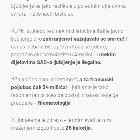
Ljubljenje se jako razlikuje u pojedinim dijelovima
svijeta – iznenadili biste se.
#U 16. stoljeću je u nekim dijelovima Italije javno
ljubljenje bilo
zabranjeno i kažnjavalo se smrću!
I
danas trebate biti oprezni kada se ljubite,
pogotovo ako se nalazite u Americi – u
nekim
dijelovima SAD-a ljubljenje je ilegalno.
#Za obično pusu koristimo 2,
a za francuski
poljubac čak 34 mišića
! Ljubljenje je tako
fascinantan proces da postoji znanost koja ga
proučava –
filematologija
.
#Ljubakanje je zdravo – jednim kvalitetnim
maženjem izgubit ćete
26 kalorija.