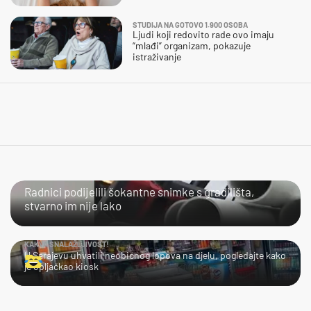
STUDIJA NA GOTOVO 1.900 OSOBA
Ljudi koji redovito rade ovo imaju
“mlađi” organizam, pokazuje
istraživanje
NIJE IM LAKO
Radnici podijelili šokantne snimke s gradilišta,
stvarno im nije lako
KAKVA SNALAŽLJIVOST!
U Sarajevu uhvatili neobičnog lopova na djelu, pogledajte kako
je opljačkao kiosk