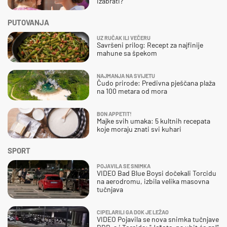
izabrati?
PUTOVANJA
UZ RUČAK ILI VEČERU
Savršeni prilog: Recept za najfinije
mahune sa špekom
NAJMANJA NA SVIJETU
Čudo prirode: Predivna pješčana plaža
na 100 metara od mora
BON APPETIT!
Majke svih umaka: 5 kultnih recepata
koje moraju znati svi kuhari
SPORT
POJAVILA SE SNIMKA
VIDEO Bad Blue Boysi dočekali Torcidu
na aerodromu, izbila velika masovna
tučnjava
CIPELARILI GA DOK JE LEŽAO
VIDEO Pojavila se nova snimka tučnjave