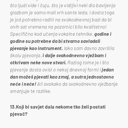
što ljudi vide i čuju, što je vidljivi neki dio bavljenja
glazbom je samo mali vrh sante leda, i dosta toga
je još potrebno raditi na svakodnevnoj bazi da bi
onih sat vremena na pozornici bilo kvalitetno!
Specifično kod učenja vokalne tehnike,
godine i
godine su potrebne da bi stvarno savladali
pjevanje kao instrument.
Iako sam davno završila
školu pjevanja,
i dalje svakodnevno vježbam i
otkrivam neke nove stvari.
Razlog tome je i što
pjevanje dosta ovisi o nekoj dnevnoj formi i
jedan
dan možeš pjevati kao zmaj, a sutra jednostavno
neće i neće!
Ali svakako da svakodnevno vježbanje
smanjuje te razlike.
13.Koji bi savjet dala nekome tko želi postati
pjevač?