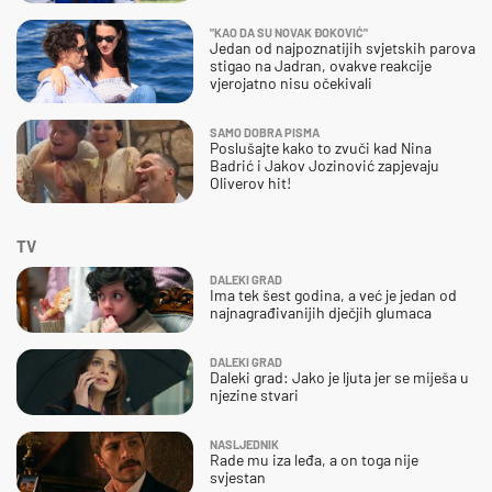
"KAO DA SU NOVAK ĐOKOVIĆ"
Jedan od najpoznatijih svjetskih parova
stigao na Jadran, ovakve reakcije
vjerojatno nisu očekivali
SAMO DOBRA PISMA
Poslušajte kako to zvuči kad Nina
Badrić i Jakov Jozinović zapjevaju
Oliverov hit!
TV
DALEKI GRAD
Ima tek šest godina, a već je jedan od
najnagrađivanijih dječjih glumaca
DALEKI GRAD
Daleki grad: Jako je ljuta jer se miješa u
njezine stvari
NASLJEDNIK
Rade mu iza leđa, a on toga nije
svjestan