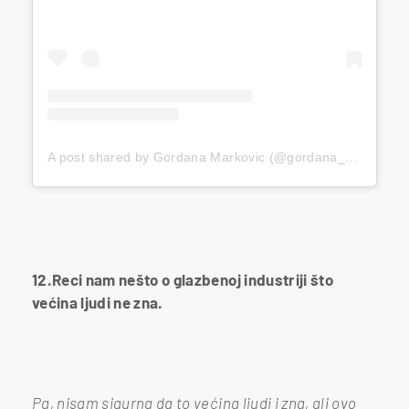
A post shared by Gordana Markovic (@gordana__markovic)
12.Reci nam nešto o glazbenoj industriji što
većina ljudi ne zna.
Pa, nisam sigurna da to većina ljudi i zna, ali ovo