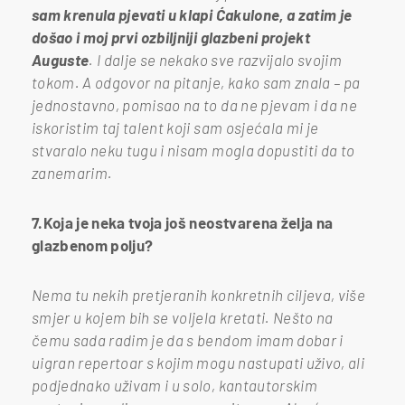
sam krenula pjevati u klapi Ćakulone, a zatim je
došao i moj prvi ozbiljniji glazbeni projekt
Auguste
. I dalje se nekako sve razvijalo svojim
tokom. A odgovor na pitanje, kako sam znala – pa
jednostavno, pomisao na to da ne pjevam i da ne
iskoristim taj talent koji sam osjećala mi je
stvaralo neku tugu i nisam mogla dopustiti da to
zanemarim.
7.Koja je neka tvoja još neostvarena želja na
glazbenom polju?
Nema tu nekih pretjeranih konkretnih ciljeva, više
smjer u kojem bih se voljela kretati. Nešto na
čemu sada radim je da s bendom imam dobar i
uigran repertoar s kojim mogu nastupati uživo, ali
podjednako uživam i u solo, kantautorskim