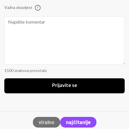
Važna obavijest
!
1500 znakova preostalo
Prijavite se
viralno
najčitanije