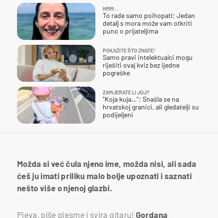
HMM…
To rade samo psihopati: Jedan
detalj s mora može vam otkriti
puno o prijateljima
POKAŽITE ŠTO ZNATE!
Samo pravi intelektualci mogu
riješiti ovaj kviz bez ijedne
pogreške
ZAMJERATE LI JOJ?
"Koja kuja…": Snašla se na
hrvatskoj granici, ali gledatelji su
podijeljeni
Možda si već čula njeno ime, možda nisi, ali sada
ćeš ju imati priliku malo bolje upoznati i saznati
nešto više o njenoj glazbi.
Pjeva, piše pjesme i svira gitaru!
Gordana