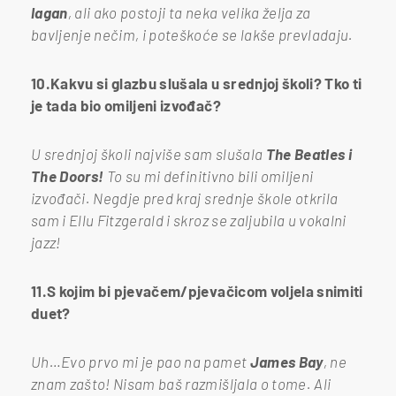
lagan
, ali ako postoji ta neka velika želja za
bavljenje nečim, i poteškoće se lakše prevladaju.
10.Kakvu si glazbu slušala u srednjoj školi? Tko ti
je tada bio omiljeni izvođač?
U srednjoj školi najviše sam slušala
The Beatles i
The Doors!
To su mi definitivno bili omiljeni
izvođači. Negdje pred kraj srednje škole otkrila
sam i Ellu Fitzgerald i skroz se zaljubila u vokalni
jazz!
11.S kojim bi pjevačem/pjevačicom voljela snimiti
duet?
Uh…Evo prvo mi je pao na pamet
James Bay
, ne
znam zašto! Nisam baš razmišljala o tome. Ali