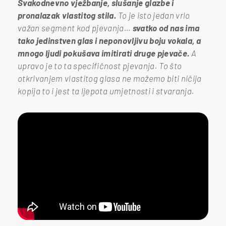
Svakodnevno vježbanje, slušanje glazbe i
pronalazak vlastitog stila.
To je isto jedan vrlo
važan segment kod pjevanja…
svatko od nas ima
tako jedinstven glas i neponovljivu boju vokala, a
mnogo ljudi pokušava imitirati druge pjevače.
A
upravo je to ta specifičnost pjevanja. To što
otkrivanjem vlastitog glasa ne možemo biti ničija
kopija to i jest ta ljepota umjetnosti i stvaranja.