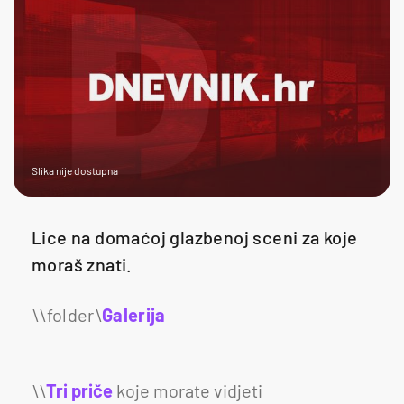
Slika nije dostupna
Lice na domaćoj glazbenoj sceni za koje
moraš znati.
Galerija
\\
Tri priče
koje morate vidjeti