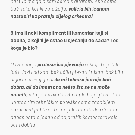
nastupima gdje sam sama s gitarom. Ako ćemo
baš neku konkretnu želju,
voljela bih jednom
nastupiti uz pratnju cijelog orkestra!
8.Ima li neki kompliment ili komentar koji si
dobila, a koji ti je ostao u sjećanju do sada? I od
koga je bio?
Davno mi je
profesorica pjevanja
rekla, i to je bilo
još u fazi kad sam baš učila pjevati i nisam baš bila
sigurna u svoj glas,
da mi tehnika još nije baš
dobra, ali da imam ono nešto što se ne može
naučiti
, a to je muzikalnost i toplu boju glasa. I da
unatoč tim tehničkim poteškoćama zadobijem
pozornost publike. To me jako ohrabrilo i do dan
danas ostalo jedan od najdražih komentara koje
sam dobila.