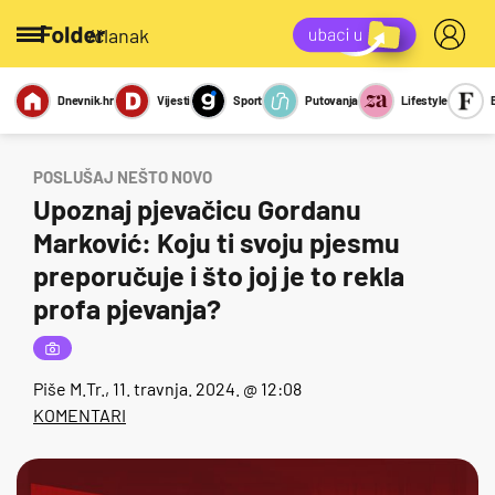
/članak
Dnevnik.hr
Vijesti
Sport
Putovanja
Lifestyle
Viralno
Miks
Kviz
Report
Sexy
POSLUŠAJ NEŠTO NOVO
Upoznaj pjevačicu Gordanu
Marković: Koju ti svoju pjesmu
preporučuje i što joj je to rekla
profa pjevanja?
Piše
M.Tr.
, 11. travnja. 2024. @ 12:08
KOMENTARI