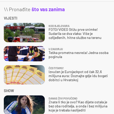
\\ Pronađite
što vas zanima
VIJESTI
KOD BJELOVARA
FOTO/VIDEO Stižu prve snimke!
Sudarila se dva vlaka: Više je
ozlijeđenih, hitne službe na terenu
U ZAGORJU
Teška prometna nesreća! Jedna osoba
poginula
ČESTITAMO!
Izvučen je Eurojackpot od čak 32,6
milijuna eura: Doznajte gdje idu bogati
dobitci u Hrvatskoj
SHOW
DANAS ŽIVI POVUČENO
Znate li tko je ovo? Kao dijete ostala je
bez oba roditelja, a onda i bez milijuna
koje je trebala naslijediti