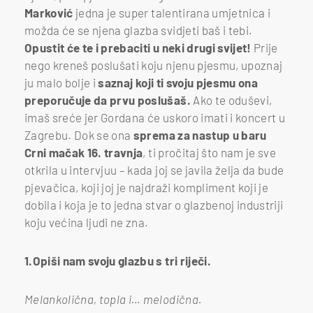
Marković
jedna je super talentirana umjetnica i
možda će se njena glazba svidjeti baš i tebi.
Opustit će te i prebaciti u neki drugi svijet!
Prije
nego kreneš poslušati koju njenu pjesmu, upoznaj
ju malo bolje i
saznaj koji ti svoju pjesmu ona
preporučuje da prvu poslušaš.
Ako te oduševi,
imaš sreće jer Gordana će uskoro imati i koncert u
Zagrebu. Dok se ona
sprema za nastup u baru
Crni mačak 16. travnja
, ti pročitaj što nam je sve
otkrila u intervjuu – kada joj se javila želja da bude
pjevačica, koji joj je najdraži kompliment koji je
dobila i koja je to jedna stvar o glazbenoj industriji
koju većina ljudi ne zna.
1.Opiši nam svoju glazbu s tri riječi.
Melankolična, topla i… melodična.