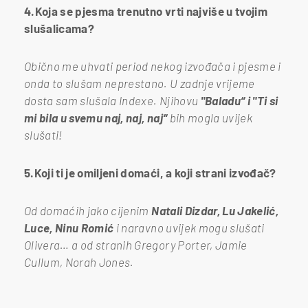
4.Koja se pjesma trenutno vrti najviše u tvojim
slušalicama?
Obično me uhvati period nekog izvođača i pjesme i
onda to slušam neprestano. U zadnje vrijeme
dosta sam slušala Indexe. Njihovu
"Baladu“ i "Ti si
mi bila u svemu naj, naj, naj“
bih mogla uvijek
slušati!
5.Koji ti je omiljeni domaći, a koji strani izvođač?
Od domaćih jako cijenim
Natali Dizdar, Lu Jakelić,
Luce, Ninu Romić
i naravno uvijek mogu slušati
Olivera… a od stranih Gregory Porter, Jamie
Cullum, Norah Jones.