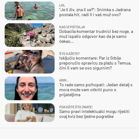
LOL
"Je li živ, zna li se?": Snimka s Jadrana
postala hit, radi li i vaš muž ovo?
KAO IZ PIŠTOLJA
Dobacila komentar trudnici bez noge, a
muž ispalio odgovor kao da je samo
čekao…
ŠTO KAŽETE?
Isključio komentare: Par iz Srbije
preporučio spravicu za plažu s Temua,
čini li vam se ovo sigurnim?
HMM…
To rade samo psihopati: Jedan detalj s
mora može vam otkriti puno o
prijateljima
POKAŽITE ŠTO ZNATE!
Samo pravi intelektualci mogu riješiti
ovaj kviz bez ijedne pogreške