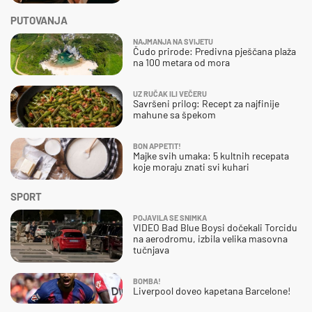
PUTOVANJA
NAJMANJA NA SVIJETU
Čudo prirode: Predivna pješčana plaža
na 100 metara od mora
UZ RUČAK ILI VEČERU
Savršeni prilog: Recept za najfinije
mahune sa špekom
BON APPETIT!
Majke svih umaka: 5 kultnih recepata
koje moraju znati svi kuhari
SPORT
POJAVILA SE SNIMKA
VIDEO Bad Blue Boysi dočekali Torcidu
na aerodromu, izbila velika masovna
tučnjava
BOMBA!
Liverpool doveo kapetana Barcelone!