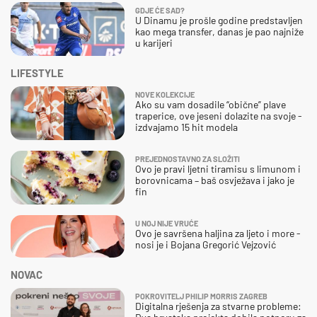
GDJE ĆE SAD?
U Dinamu je prošle godine predstavljen
kao mega transfer, danas je pao najniže
u karijeri
LIFESTYLE
NOVE KOLEKCIJE
Ako su vam dosadile “obične” plave
traperice, ove jeseni dolazite na svoje -
izdvajamo 15 hit modela
PREJEDNOSTAVNO ZA SLOŽITI
Ovo je pravi ljetni tiramisu s limunom i
borovnicama – baš osvježava i jako je
fin
U NOJ NIJE VRUĆE
Ovo je savršena haljina za ljeto i more -
nosi je i Bojana Gregorić Vejzović
NOVAC
POKROVITELJ PHILIP MORRIS ZAGREB
Digitalna rješenja za stvarne probleme: