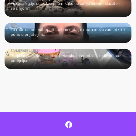
Pokazala gdje se u Jadranu nikako ne smije kupati, slažete li
se s njom?
HMM…
To rade samo psihopati: Jedan detalj s mora može vam otkriti
puno o prijateljima
ZAMJERATE LI JOJ?
"Koja kuja…": Snašla se na hrvatskoj granici, ali gledatelji su
podijeljeni