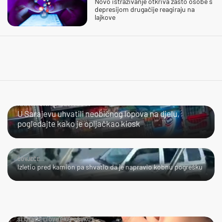
Novo istraživanje otkriva zašto osobe s
depresijom drugačije reagiraju na
lajkove
KAKVA SNALAŽLJIVOST!
U Sarajevu uhvatili neobičnog lopova na djelu,
pogledajte kako je opljačkao kiosk
ČOVJEČE...
Izletio pred kamion pa shvatio da je napravio kobnu pogrešku
SLIJEDITE LI OVU PREPORUKU?