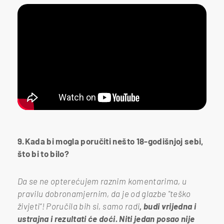
9.Kada bi mogla poručiti nešto 18-godišnjoj sebi,
što bi to bilo?
Da se ne opterećujem raznim komentarima, u
pravilu dobronamjernim, da je od glazbe "teško
živjeti“! Poručila bih si, samo radi
, budi vrijedna i
ustrajna i rezultati će doći. Niti jedan posao nije