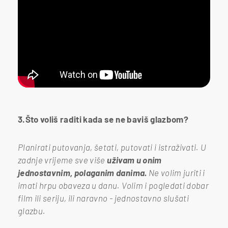
3.Što voliš raditi kada se ne baviš glazbom?
Planirati putovanja, šetati, putovati i istraživati. U
zadnje vrijeme sve više
uživam u onim
jednostavnim, polaganim danima.
Ne volim juriti i
imati hrpu obaveza u danu. Volim i pogledati dobar
film ili seriju, ili naravno - jednostavno slušati
glazbu.