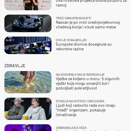
Dva hrvatska projekta dobila potporu za
razvoj
TREĆI UNIKATNI BUGATTI
Nazvan je po vrsti srednjovjekovnog
viteškog konja i visok samo metar
OVO JE 10 NAJBOLJIH
Europske dionice dosegnule su
rekordne razine
ZDRAVLJE
NAJSIGURNIJI OBLIK REKREACIJE
Vježbe za koljeno u moru: 5 sigurnih
vježbi koje mogu smanjiti bol i
poboljšati pokretljivost
STUDIJA NA GOTOVO 1.900 OSOBA
Ljudi koji redovito rade ovo imaju
“mlađi” organizam, pokazuje
istraživanje
IZNENAĐUJUĆA VEZA