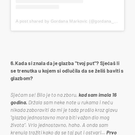
A post shared by Gordana Markovic (@gordana__markovic)
6.Kada si znala da je glazba "tvoj put"? Sjećaš li
se trenutka u kojem si odlučila da se želiš baviti s
glazbom?
Sjećam se! Bilo je to na zboru,
kad sam imala 16
godina.
Držala sam neke note u rukama i neću
nikada zaboraviti da mi je tada prošlo kroz glavu
"glazba jednostavno mora biti važan dio mog
života“. Vrlo jednostavno, haha. A onda sam
krenula tražiti kako da se taj put i ostvari…
Prvo