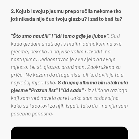
2.Koju bi svoju pjesmu preporučila nekome tko
još nikada nije čuo tvoju glazbu? I zašto baš tu?
"Što smo naučili“ i "Idi tamo gdje je ljubav“.
Sad
kada gledam unatrag i s malim odmakom na sve
pjesme, nekako ih najviše volim i izvoditi na
nastupima. Jednostavno je sve sjelo na svoje
mjesto, tekst, glazba, aranžman. Zaokružena su
priča. Ne kažem da druge nisu, ali kod ovih je to u
najvećoj mjeri tako.
S drugog albuma bih istaknula
pjesme "Prazan list" i "Od sada"
- iz sličnog razloga
koji sam već navela gore! Jako sam zadovoljna
kako su i spotovi za njih ispali, tako da - na njih sam
posebno ponosna.