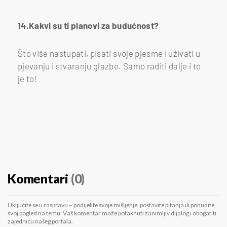
14.Kakvi su ti planovi za budućnost?
Što više nastupati, pisati svoje pjesme i uživati u
pjevanju i stvaranju glazbe. Samo raditi dalje i to
je to!
Komentari
(0)
Uključite se u raspravu – podijelite svoje mišljenje, postavite pitanja ili ponudite
svoj pogled na temu. Vaš komentar može potaknuti zanimljiv dijalog i obogatiti
zajednicu našeg portala.