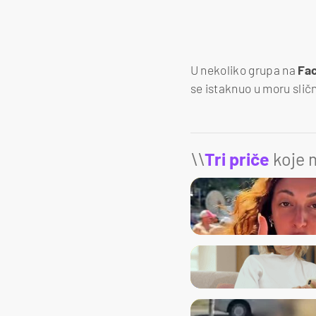
U nekoliko grupa na
Fa
se istaknuo u moru sli
\\
Tri priče
koje m