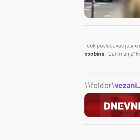
I dok poslodavac jasno
osobina
i "zanimanja" k
\\folder\
vezani