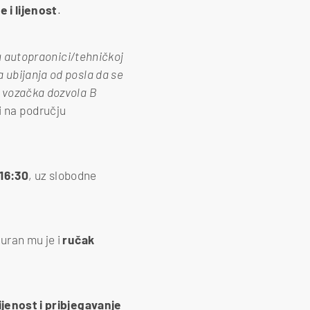
e i lijenost
.
 u autopraonici/tehničkoj
 ubijanja od posla da se
a vozačka dozvola B
i na području
16:30
, uz slobodne
guran mu je i
ručak
ijenost i pribjegavanje