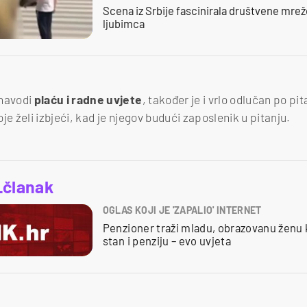
Scena iz Srbije fascinirala društvene mre
ljubimca
 navodi
plaću i radne uvjete
, također je i vrlo odlučan po pi
oje želi izbjeći, kad je njegov budući zaposlenik u pitanju.
_članak
OGLAS KOJI JE 'ZAPALIO' INTERNET
Penzioner traži mladu, obrazovanu ženu k
stan i penziju – evo uvjeta