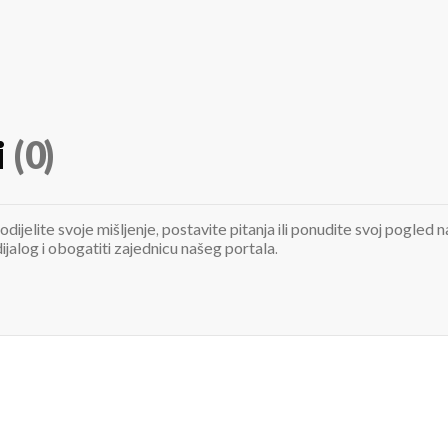
i
(0)
odijelite svoje mišljenje, postavite pitanja ili ponudite svoj pogle
jalog i obogatiti zajednicu našeg portala.