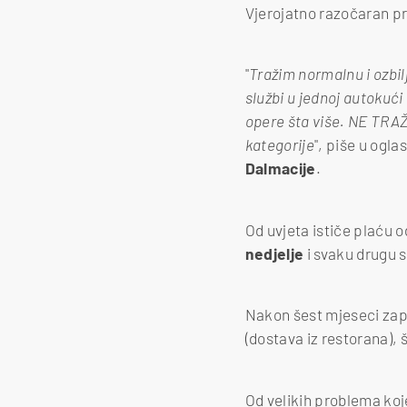
Vjerojatno razočaran pr
"
Tražim normalnu i ozbil
službi u jednoj autokuć
opere šta više. NE TRAŽ
kategorije
", piše u ogl
Dalmacije
.
Od uvjeta ističe plaću 
nedjelje
i svaku drugu 
Nakon šest mjeseci zap
(dostava iz restorana),
Od velikih problema koj