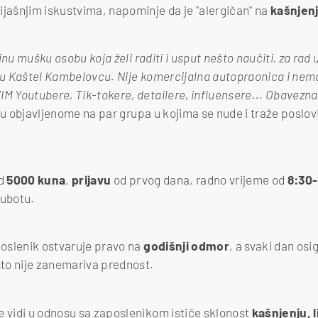
ijašnjim iskustvima, napominje da je "alergičan" na
kašnjenj
jnu mušku osobu koja želi raditi i usput nešto naučiti, za rad
i u Kaštel Kambelovcu. Nije komercijalna autopraonica i nema
IM Youtubere, Tik-tokere, detailere, influensere... Obavezn
asu objavljenome na par grupa u kojima se nude i traže poslov
od
5000 kuna
,
prijavu
od prvog dana, radno vrijeme od
8:30-
subotu.
oslenik ostvaruje pravo na
godišnji odmor
, a svaki dan osi
 što nije zanemariva prednost.
e vidi u odnosu sa zaposlenikom ističe sklonost
kašnjenju, l