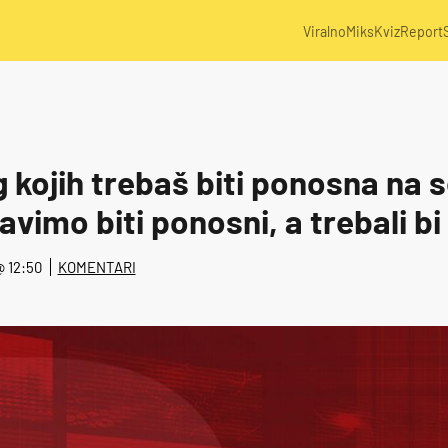
Viralno
Miks
Kviz
Report
 kojih trebaš biti ponosna na 
avimo biti ponosni, a trebali bi 
 @ 12:50
KOMENTARI