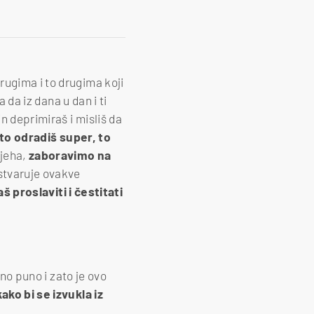
drugima i to drugima koji
 da iz dana u dan i ti
n deprimiraš i misliš da
to odradiš super, to
pjeha,
zaboravimo na
 ostvaruje ovakve
š proslaviti i čestitati
čno puno i zato je ovo
ako bi se izvukla iz