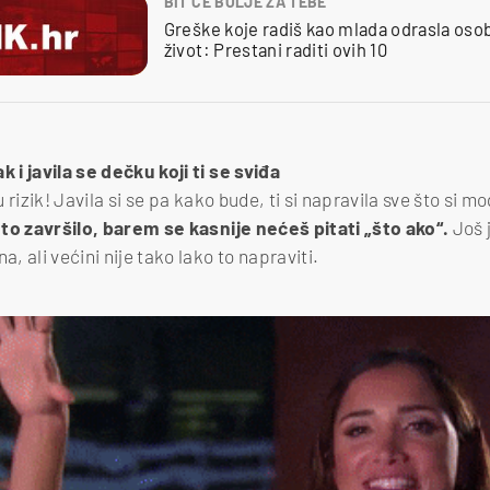
BIT ĆE BOLJE ZA TEBE
Greške koje radiš kao mlada odrasla osob
život: Prestani raditi ovih 10
k i javila se dečku koji ti se sviđa
u rizik! Javila si se pa kako bude, ti si napravila sve što si mo
o završilo, barem se kasnije nećeš pitati „što ako“.
Još 
a, ali većini nije tako lako to napraviti.