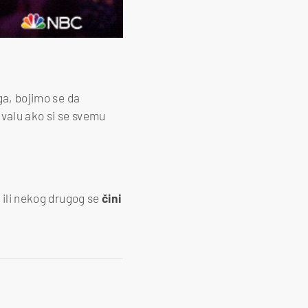
ga, bojimo se da
hvalu ako si se svemu
 ili nekog drugog se
čini