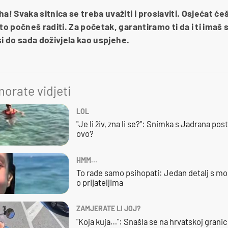
Svaka sitnica se treba uvažiti i proslaviti. Osjećat ćeš s
 počneš raditi. Za početak, garantiramo ti da i ti imaš sv
si do sada doživjela kao uspjehe.
orate vidjeti
LOL
"Je li živ, zna li se?": Snimka s Jadrana posta
ovo?
HMM…
To rade samo psihopati: Jedan detalj s mo
o prijateljima
ZAMJERATE LI JOJ?
"Koja kuja…": Snašla se na hrvatskoj granici,