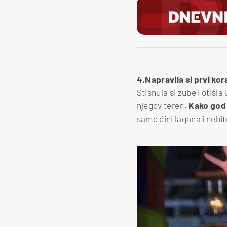
4.Napravila si prvi kora
Stisnula si zube i otišla 
njegov teren.
Kako god t
samo čini lagana i nebitn