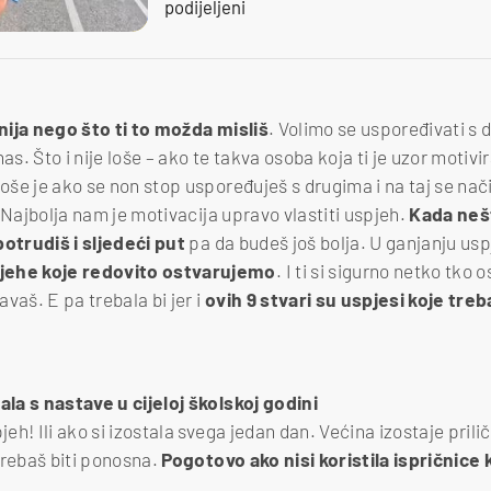
podijeljeni
ija nego što ti to možda misliš
. Volimo se uspoređivati s 
as. Što i nije loše – ako te takva osoba koja ti je uzor motivira
Loše je ako se non stop uspoređuješ s drugima i na taj se nači
i! Najbolja nam je motivacija upravo vlastiti uspjeh.
Kada neš
potrudiš i sljedeći put
pa da budeš još bolja. U ganjanju us
jehe koje redovito ostvarujemo
. I ti si sigurno netko tko
avaš. E pa trebala bi jer i
ovih 9 stvari su uspjesi koje treba
ala s nastave u cijeloj školskoj godini
jeh! Ili ako si izostala svega jedan dan. Većina izostaje prili
trebaš biti ponosna.
Pogotovo ako nisi koristila ispričnice k
.