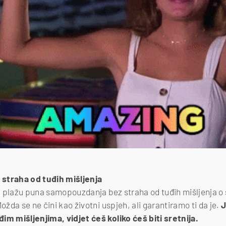
z straha od tuđih mišljenja
na plažu puna samopouzdanja bez straha od tuđih mišljenja o s
Možda se ne čini kao životni uspjeh, ali garantiramo ti da je.
J
im mišljenjima, vidjet ćeš koliko ćeš biti sretnija.