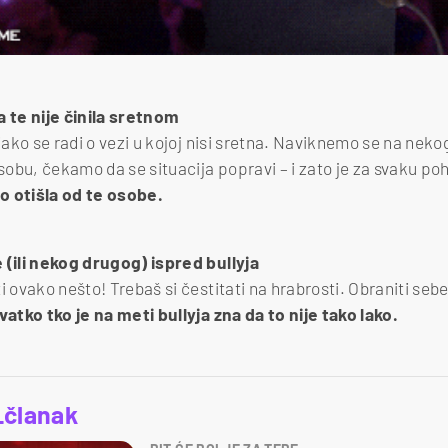
a te nije činila sretnom
 iako se radi o vezi u kojoj nisi sretna. Naviknemo se na neko
obu, čekamo da se situacija popravi – i zato je za svaku po
o otišla od te osobe.
 (ili nekog drugog) ispred bullyja
i ovako nešto! Trebaš si čestitati na hrabrosti. Obraniti sebe
vatko tko je na meti bullyja zna da to nije tako lako.
_članak