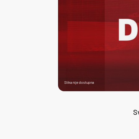
Slika nije dostupna
S