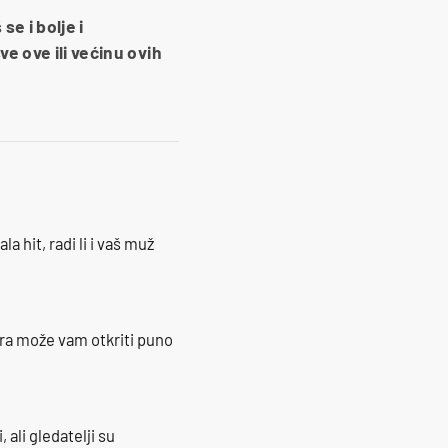
e i bolje i
e ove ili većinu ovih
la hit, radi li i vaš muž
ra može vam otkriti puno
 ali gledatelji su