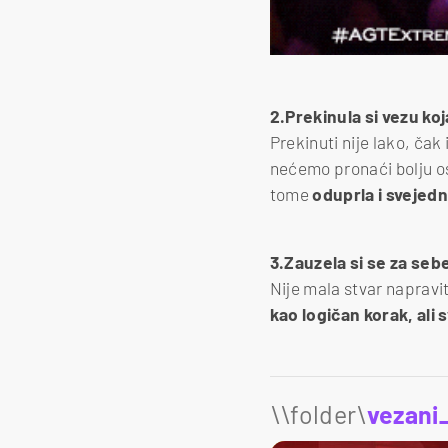
2.Prekinula si vezu koj
Prekinuti nije lako, čak
nećemo pronaći bolju os
tome
oduprla i svejedn
3.Zauzela si se za sebe
Nije mala stvar napravit
kao logičan korak, ali s
\\folder\
vezani