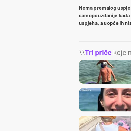
Nema premalog uspjeha! 
samopouzdanije kada to
uspjeha, a uopće ih ni
\\
Tri priče
koje m