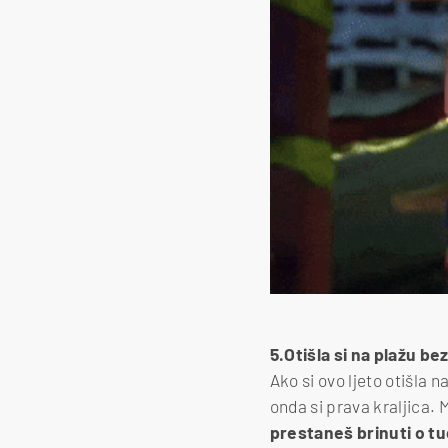
5.Otišla si na plažu be
Ako si ovo ljeto otišla 
onda si prava kraljica. 
prestaneš brinuti o tuđ