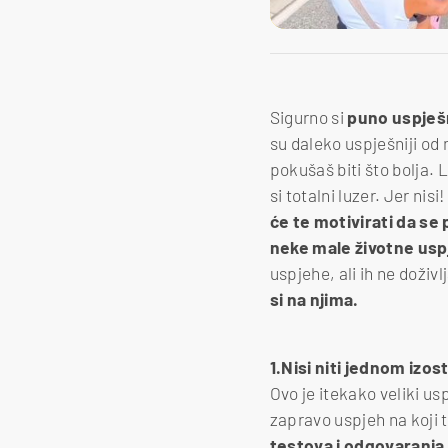
Sigurno si
puno uspješn
su daleko uspješniji od n
pokušaš biti što bolja. 
si totalni luzer. Jer nis
će te motivirati da se 
neke male životne usp
uspjehe, ali ih ne doživlj
si na njima.
1.Nisi niti jednom izost
Ovo je itekako veliki usp
zapravo uspjeh na koji 
testova i odgovaranja