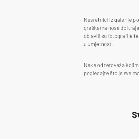
Nesretnici iz galerije po
greškama nose do kraja ž
objavili su fotografije 
u umjetnost.
Neke od tetovaža kojima
pogledajte što je sve m
S