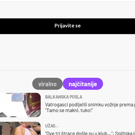
Prijavite se
viralno
najčitanije
BALKANSKA POSLA
Vatrogasci podijelili snimku vožnje prema
"Tamo se makni, tuko!"
UŽAS…
"Ove tri štrace došle su u klub…": Splitska 