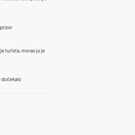
prizor
e turista, morao ju je
je dočekalo