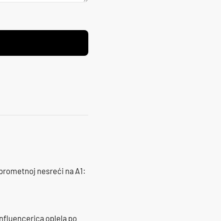
 prometnoj nesreći na A1:
influencerica oplela po