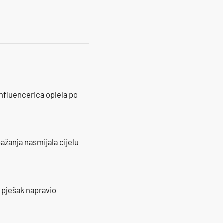
influencerica oplela po
ažanja nasmijala cijelu
e pješak napravio