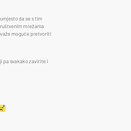
o umjesto da se s tim
Na društvenim mrežama
etovaže moguće pretvoriti
 pa svakako zavirite i