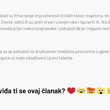
stali su žrtve svoje impulzivnosti ili loših tatoo-majstora, n
ivota, odlučili su uzeti stvari u svoje ruke i ispraviti ih. 
tetovaža prije i nakon popravaka i pokazali da je i najgore t
 su se pohvalili na društvenim mrežama prenosimo u galeriji
oguće uz malo odvažnosti i puno talenta.
viđa ti se ovaj članak?