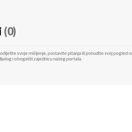
i
(0)
odijelite svoje mišljenje, postavite pitanja ili ponudite svoj pogle
jalog i obogatiti zajednicu našeg portala.