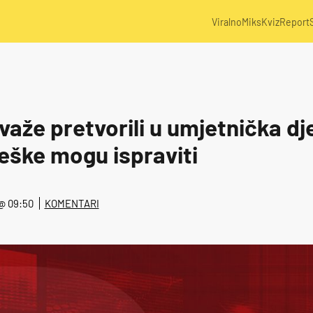
Viralno
Miks
Kviz
Report
aže pretvorili u umjetnička dje
eške mogu ispraviti
 @ 09:50
KOMENTARI