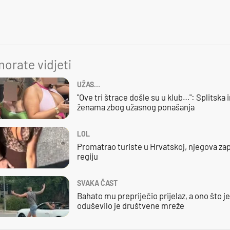
orate vidjeti
UŽAS…
"Ove tri štrace došle su u klub…": Splitska 
ženama zbog užasnog ponašanja
LOL
Promatrao turiste u Hrvatskoj, njegova zap
regiju
SVAKA ČAST
Bahato mu prepriječio prijelaz, a ono što j
oduševilo je društvene mreže