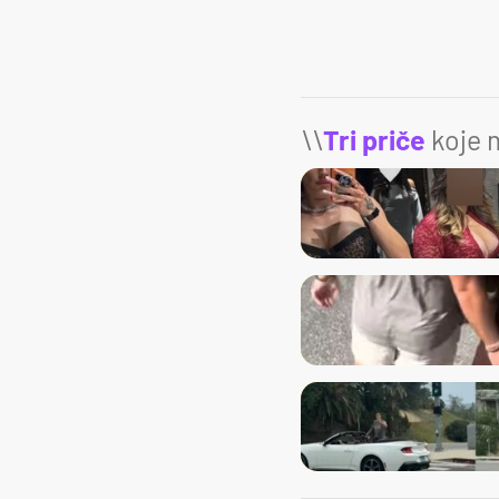
\\
Tri priče
koje m