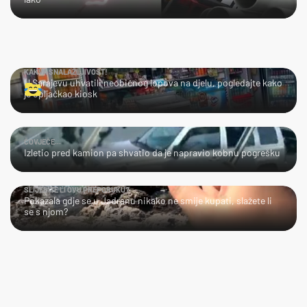
KAKVA SNALAŽLJIVOST!
U Sarajevu uhvatili neobičnog lopova na djelu, pogledajte kako
je opljačkao kiosk
ČOVJEČE...
Izletio pred kamion pa shvatio da je napravio kobnu pogrešku
SLIJEDITE LI OVU PREPORUKU?
Pokazala gdje se u Jadranu nikako ne smije kupati, slažete li
se s njom?