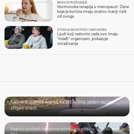
NOVO ISTRAŽIVANJE
Hormonska terapija u menopauzi: Žene
koje je koriste imaju znatno manji rizik
od ovoga
STUDIJA NA GOTOVO 1.900 OSOBA
Ljudi koji redovito rade ovo imaju
“mlađi” organizam, pokazuje
istraživanje
JAO...
Kamera snimila napad na biciklista, jadan se nije
stigao snaći
NIJE IM LAKO
Radnici podijelili šokantne snimke s gradilišta, stvarno im nije
lako