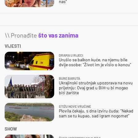
nas"
\\ Pronađite
što vas zanima
VIJESTI
DRAMA U RIJECI
Urušio se balkon kuće, na njemu bile
dvije osobe: "Život im je visio o koncu"
BURE BARUTA
Ukrajinski stručnjak upozorava na novu
prijetnju: Ovaj grad u BiH-u bi mogao
biti žarište
STIŽU NOVE VRUĆINE
Plovila čekaju, s dna izviru čuda: "Nekad
sam se tu kupao, sad igram nogomet"
SHOW