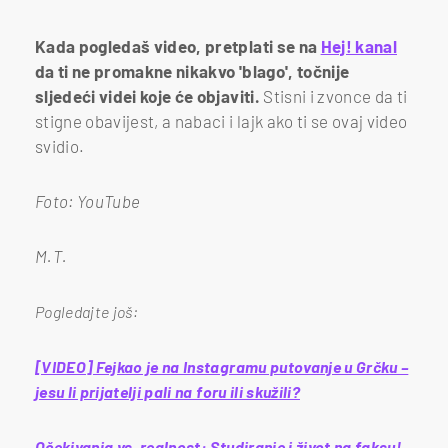
Kada pogledaš video, pretplati se na
Hej! kanal
da ti ne promakne nikakvo 'blago', točnije
sljedeći videi koje će objaviti.
Stisni i zvonce da ti
stigne obavijest, a nabaci i lajk ako ti se ovaj video
svidio.
Foto: YouTube
M.T.
Pogledajte još:
[VIDEO] Fejkao je na Instagramu putovanje u Grčku –
jesu li prijatelji pali na foru ili skužili?
Očekivanja vs. realnost: Studiranje i život na faksu!