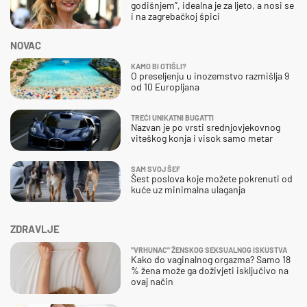
godišnjem”, idealna je za ljeto, a nosi se
i na zagrebačkoj špici
NOVAC
KAMO BI OTIŠLI?
O preseljenju u inozemstvo razmišlja 9
od 10 Europljana
TREĆI UNIKATNI BUGATTI
Nazvan je po vrsti srednjovjekovnog
viteškog konja i visok samo metar
SAM SVOJ ŠEF
Šest poslova koje možete pokrenuti od
kuće uz minimalna ulaganja
ZDRAVLJE
"VRHUNAC" ŽENSKOG SEKSUALNOG ISKUSTVA
Kako do vaginalnog orgazma? Samo 18
% žena može ga doživjeti isključivo na
ovaj način