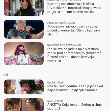
ČUVA USPOMENU NA NJEGA
Njezinog oca obožavala je cijela
Hrvatska! Kći neprežaljenog pjevača
projurila špicom na dva kotača
PRED 20 TISUĆA LJUDI
Thompson izazvao ovacije već na
početku koncerta: "Što ću kad sam
slab..."
PONOVNO POD POVEĆALOM
Što se sve događalo na hrvatskom
otoku pod osramoćenim glumcem?
Bizarni prizori i danas izazivaju
nevjericu
TV
DALEKI GRAD
Ima tek šest godina, a već je jedan od
najnagrađivanijih dječjih glumaca
NASLJEDNIK
ANKETA: Koju ženu bi Serhat trebao
izabrati?