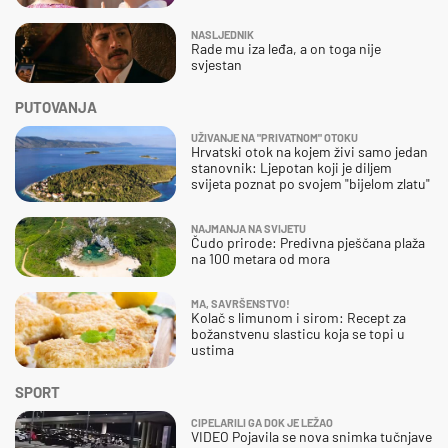
NASLJEDNIK
Rade mu iza leđa, a on toga nije
svjestan
PUTOVANJA
UŽIVANJE NA "PRIVATNOM" OTOKU
Hrvatski otok na kojem živi samo jedan
stanovnik: Ljepotan koji je diljem
svijeta poznat po svojem "bijelom zlatu"
NAJMANJA NA SVIJETU
Čudo prirode: Predivna pješčana plaža
na 100 metara od mora
MA, SAVRŠENSTVO!
Kolač s limunom i sirom: Recept za
božanstvenu slasticu koja se topi u
ustima
SPORT
CIPELARILI GA DOK JE LEŽAO
VIDEO Pojavila se nova snimka tučnjave