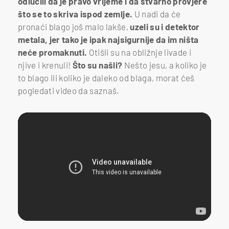
odlučili da je pravo vrijeme i da stvarno provjere
što se to skriva ispod zemlje.
U nadi da će
pronaći blago još malo lakše,
uzeli su i detektor
metala, jer tako je ipak najsigurnije da im ništa
neće promaknuti.
Otišli su na obližnje livade i
njive i krenuli!
Što su našli?
Nešto jesu, a koliko je
to blago ili koliko je daleko od blaga, morat ćeš
pogledati video da saznaš.