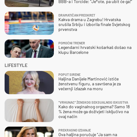
BBB-a i Torcide: "Je*ote, pa ubit će ga!"
DRAMATIČAN PREOKRET
Kakva drama u Zagrebu! Hrvatska
srušila Srbiju i izborila finale Svjetskog
prvenstva
POMOĆNI TRENER
Legendarni hrvatski košarkaš došao na
klupu Barcelone
LIFESTYLE
POPUT SIRENE
Haljina Danijele Martinović ističe
ženstvenu figuru, a savršena je za
večernji izlazak na moru
"VRHUNAC" ŽENSKOG SEKSUALNOG ISKUSTVA
Kako do vaginalnog orgazma? Samo 18
% žena može ga doživjeti isključivo na
ovaj način
PREKRASNO IZDANJE
Ova haljina poručuje “Ja sam na