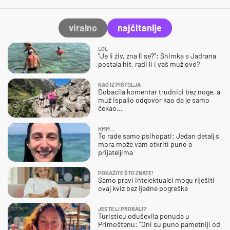
viralno
najčitanije
LOL
"Je li živ, zna li se?": Snimka s Jadrana
postala hit, radi li i vaš muž ovo?
KAO IZ PIŠTOLJA
Dobacila komentar trudnici bez noge, a
muž ispalio odgovor kao da je samo
čekao…
HMM…
To rade samo psihopati: Jedan detalj s
mora može vam otkriti puno o
prijateljima
POKAŽITE ŠTO ZNATE!
Samo pravi intelektualci mogu riješiti
ovaj kviz bez ijedne pogreške
JESTE LI PROBALI?
Turisticu oduševila ponuda u
Primoštenu: "Oni su puno pametniji od