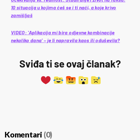
10 situacija u kojima ćeš se i ti naći, a koje krivo
zamišljaš
VIDEO: 'Aplikacija mi bira odjevne kombinacije
nekoliko dana' – je li napravila kaos ili oduševila?
Sviđa ti se ovaj članak?
Komentari
(0)