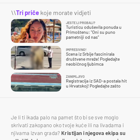
\\
Tri priče
koje morate vidjeti
JESTE LI PROBALI?
Turisticu oduševila ponuda u
Primoštenu: "Oni su puno
pametniji od nas"
IMPRESIVNO!
Scena iz Srbije fascinirala
društvene mreže! Pogledajte
neobičnog ljubimca
ZANIMLJIVO
Registracija iz SAD-a postala hit
u Hrvatskoj! Pogledajte zašto
Je li ti ikada palo na pamet što bi se sve moglo
skrivati zakopano oko tvoje kuće ili na livadama i
njivama izvan grada?
Kristijan i njegova ekipa su