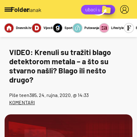
/članak
Dnevnik.hr
Vijesti
Sport
Putovanja
Lifestyle
Viralno
Miks
Kviz
Report
Sexy
VIDEO: Krenuli su tražiti blago
detektorom metala – a što su
stvarno našli? Blago ili nešto
drugo?
Piše
teen385
, 24. rujna. 2020. @ 14:33
KOMENTARI