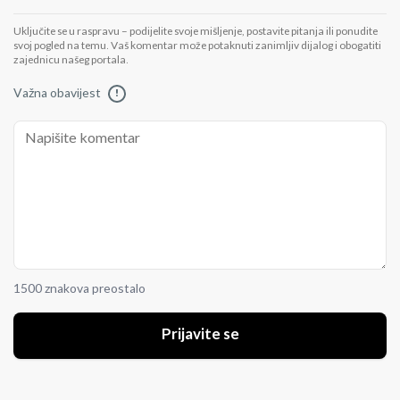
Uključite se u raspravu – podijelite svoje mišljenje, postavite pitanja ili ponudite
svoj pogled na temu. Vaš komentar može potaknuti zanimljiv dijalog i obogatiti
zajednicu našeg portala.
Važna obavijest
!
1500 znakova preostalo
Prijavite se