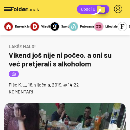
/članak
Dnevnik.hr
Vijesti
Sport
Putovanja
Lifestyle
Viralno
Miks
Kviz
Report
Sexy
LAKŠE MALO!
Vikend još nije ni počeo, a oni su
već pretjerali s alkoholom
Piše
K.L.
, 18. siječnja. 2019. @ 14:22
KOMENTARI