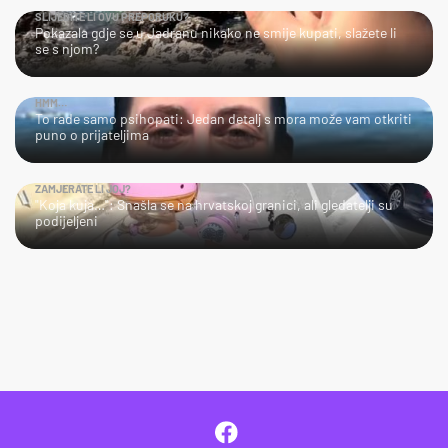
SLIJEDITE LI OVU PREPORUKU?
Pokazala gdje se u Jadranu nikako ne smije kupati, slažete li
se s njom?
HMM…
To rade samo psihopati: Jedan detalj s mora može vam otkriti
puno o prijateljima
ZAMJERATE LI JOJ?
"Koja kuja…": Snašla se na hrvatskoj granici, ali gledatelji su
podijeljeni