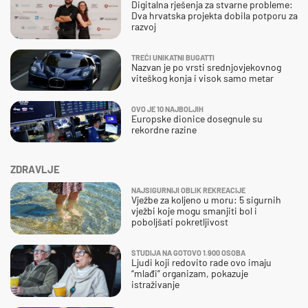
Digitalna rješenja za stvarne probleme:
Dva hrvatska projekta dobila potporu za
razvoj
TREĆI UNIKATNI BUGATTI
Nazvan je po vrsti srednjovjekovnog
viteškog konja i visok samo metar
OVO JE 10 NAJBOLJIH
Europske dionice dosegnule su
rekordne razine
ZDRAVLJE
NAJSIGURNIJI OBLIK REKREACIJE
Vježbe za koljeno u moru: 5 sigurnih
vježbi koje mogu smanjiti bol i
poboljšati pokretljivost
STUDIJA NA GOTOVO 1.900 OSOBA
Ljudi koji redovito rade ovo imaju
“mlađi” organizam, pokazuje
istraživanje