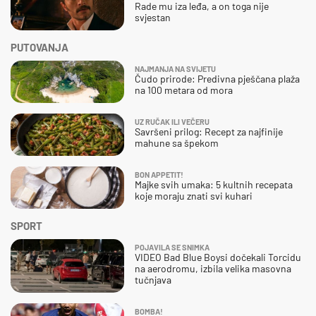
Rade mu iza leđa, a on toga nije
svjestan
PUTOVANJA
NAJMANJA NA SVIJETU
Čudo prirode: Predivna pješčana plaža
na 100 metara od mora
UZ RUČAK ILI VEČERU
Savršeni prilog: Recept za najfinije
mahune sa špekom
BON APPETIT!
Majke svih umaka: 5 kultnih recepata
koje moraju znati svi kuhari
SPORT
POJAVILA SE SNIMKA
VIDEO Bad Blue Boysi dočekali Torcidu
na aerodromu, izbila velika masovna
tučnjava
BOMBA!