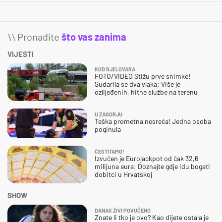
\\ Pronađite
što vas zanima
VIJESTI
KOD BJELOVARA
FOTO/VIDEO Stižu prve snimke!
Sudarila se dva vlaka: Više je
ozlijeđenih, hitne službe na terenu
U ZAGORJU
Teška prometna nesreća! Jedna osoba
poginula
ČESTITAMO!
Izvučen je Eurojackpot od čak 32,6
milijuna eura: Doznajte gdje idu bogati
dobitci u Hrvatskoj
SHOW
DANAS ŽIVI POVUČENO
Znate li tko je ovo? Kao dijete ostala je