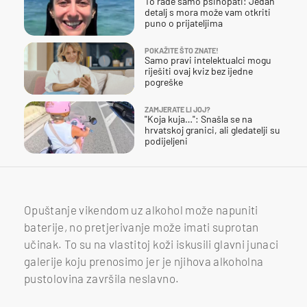
To rade samo psihopati: Jedan
detalj s mora može vam otkriti
puno o prijateljima
POKAŽITE ŠTO ZNATE!
Samo pravi intelektualci mogu
riješiti ovaj kviz bez ijedne
pogreške
ZAMJERATE LI JOJ?
"Koja kuja…": Snašla se na
hrvatskoj granici, ali gledatelji su
podijeljeni
Opuštanje vikendom uz alkohol može napuniti
baterije, no pretjerivanje može imati suprotan
učinak. To su na vlastitoj koži iskusili glavni junaci
galerije koju prenosimo jer je njihova alkoholna
pustolovina završila neslavno.