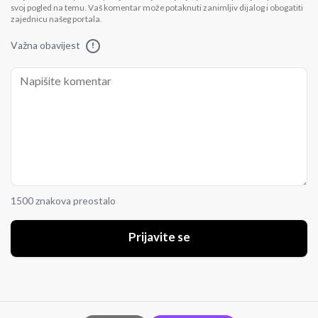
svoj pogled na temu. Vaš komentar može potaknuti zanimljiv dijalog i obogatiti
zajednicu našeg portala.
Važna obavijest
!
1500 znakova preostalo
Prijavite se