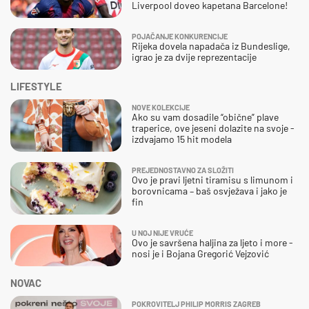
Liverpool doveo kapetana Barcelone!
POJAČANJE KONKURENCIJE
Rijeka dovela napadača iz Bundeslige,
igrao je za dvije reprezentacije
LIFESTYLE
NOVE KOLEKCIJE
Ako su vam dosadile “obične” plave
traperice, ove jeseni dolazite na svoje -
izdvajamo 15 hit modela
PREJEDNOSTAVNO ZA SLOŽITI
Ovo je pravi ljetni tiramisu s limunom i
borovnicama – baš osvježava i jako je
fin
U NOJ NIJE VRUĆE
Ovo je savršena haljina za ljeto i more -
nosi je i Bojana Gregorić Vejzović
NOVAC
POKROVITELJ PHILIP MORRIS ZAGREB