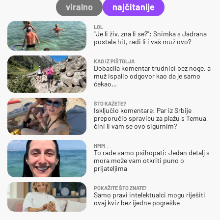
viralno
najčitanije
LOL
"Je li živ, zna li se?": Snimka s Jadrana
postala hit, radi li i vaš muž ovo?
KAO IZ PIŠTOLJA
Dobacila komentar trudnici bez noge, a
muž ispalio odgovor kao da je samo
čekao…
ŠTO KAŽETE?
Isključio komentare: Par iz Srbije
preporučio spravicu za plažu s Temua,
čini li vam se ovo sigurnim?
HMM…
To rade samo psihopati: Jedan detalj s
mora može vam otkriti puno o
prijateljima
POKAŽITE ŠTO ZNATE!
Samo pravi intelektualci mogu riješiti
ovaj kviz bez ijedne pogreške