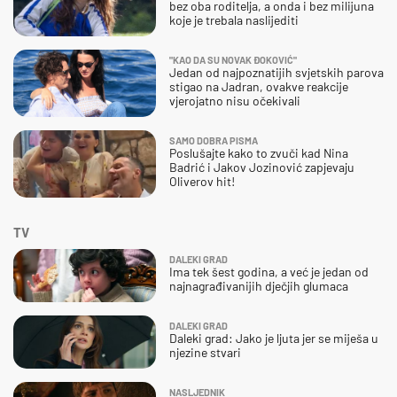
bez oba roditelja, a onda i bez milijuna
koje je trebala naslijediti
"KAO DA SU NOVAK ĐOKOVIĆ"
Jedan od najpoznatijih svjetskih parova
stigao na Jadran, ovakve reakcije
vjerojatno nisu očekivali
SAMO DOBRA PISMA
Poslušajte kako to zvuči kad Nina
Badrić i Jakov Jozinović zapjevaju
Oliverov hit!
TV
DALEKI GRAD
Ima tek šest godina, a već je jedan od
najnagrađivanijih dječjih glumaca
DALEKI GRAD
Daleki grad: Jako je ljuta jer se miješa u
njezine stvari
NASLJEDNIK