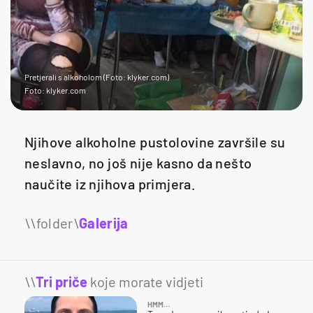
Pretjerali s alkoholom (Foto: klyker.com)
Foto: klyker.com
Njihove alkoholne pustolovine završile su
neslavno, no još nije kasno da nešto
naučite iz njihova primjera.
Galerija
15
\\
Tri priče
koje morate vidjeti
HMM…