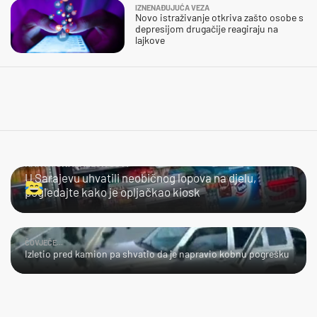
IZNENAĐUJUĆA VEZA
Novo istraživanje otkriva zašto osobe s
depresijom drugačije reagiraju na
lajkove
KAKVA SNALAŽLJIVOST!
U Sarajevu uhvatili neobičnog lopova na djelu,
pogledajte kako je opljačkao kiosk
ČOVJEČE...
Izletio pred kamion pa shvatio da je napravio kobnu pogrešku