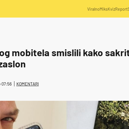
Viralno
Miks
Kviz
Report
og mobitela smislili kako sakri
 zaslon
 @ 07:56
KOMENTARI