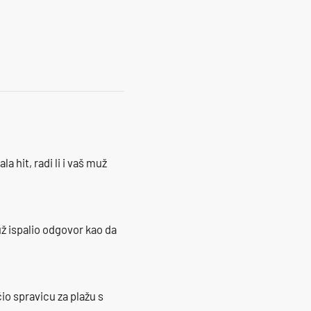
16
la hit, radi li i vaš muž
ž ispalio odgovor kao da
io spravicu za plažu s