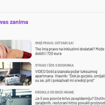
 vas zanima
IMAŠ PRAVO, OSTVARI GA!
Tko ima pravo na inkluzivni dodatak? Može
dobiti i 720 eura
STIGAO I ŠOK S BOOKINGA
VIDEO Gošća izazvala požar luksuznog
apartmana. Vlasnik: "Dok je gorjelo, smijali
su se, pili i pokazivali mi srednji prst"
KRENULO OD BRZE HRANE
Je li ovo povrće krivo za epidemiju? Stoti
zaraženih, restorani hitno povukli proizvod