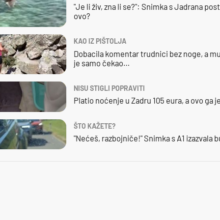
"Je li živ, zna li se?": Snimka s Jadrana posta
ovo?
KAO IZ PIŠTOLJA
Dobacila komentar trudnici bez noge, a mu
je samo čekao…
NISU STIGLI POPRAVITI
Platio noćenje u Zadru 105 eura, a ovo ga 
ŠTO KAŽETE?
"Nećeš, razbojniče!" Snimka s A1 izazvala 