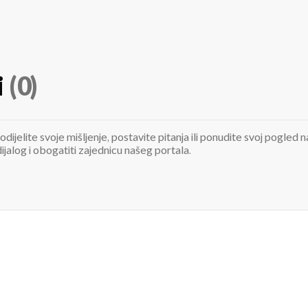
i
(0)
odijelite svoje mišljenje, postavite pitanja ili ponudite svoj pogle
jalog i obogatiti zajednicu našeg portala.