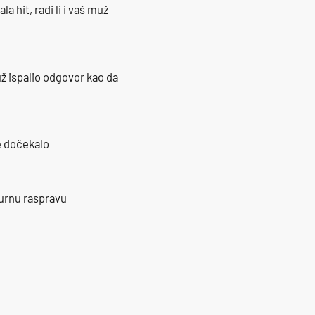
la hit, radi li i vaš muž
ž ispalio odgovor kao da
je dočekalo
burnu raspravu