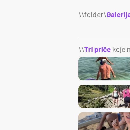
Galerij
\\
Tri priče
koje m