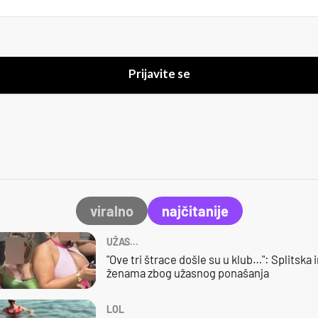
Prijavite se
viralno
najčitanije
UŽAS…
"Ove tri štrace došle su u klub…": Splitska 
ženama zbog užasnog ponašanja
LOL