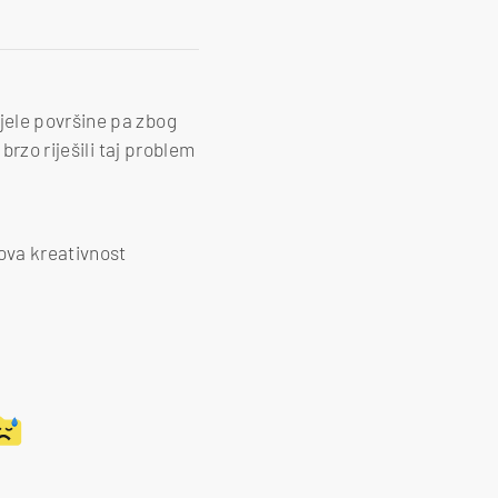
ijele površine pa zbog
brzo riješili taj problem
hova kreativnost