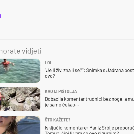
a
orate vidjeti
LOL
"Je li živ, zna li se?": Snimka s Jadrana posta
ovo?
KAO IZ PIŠTOLJA
Dobacila komentar trudnici bez noge, a mu
je samo čekao…
ŠTO KAŽETE?
Isključio komentare: Par iz Srbije preporuč
Temua, čini li vam se ovo sigurnim?