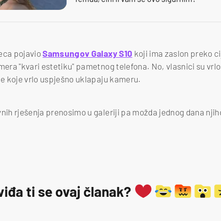
seca pojavio
Samsungov Galaxy S10
koji ima zaslon preko c
mera "kvari estetiku" pametnog telefona. No, vlasnici su vrlo 
one koje vrlo uspješno uklapaju kameru.
vnih rješenja prenosimo u galeriji pa možda jednog dana nji
viđa ti se ovaj članak?