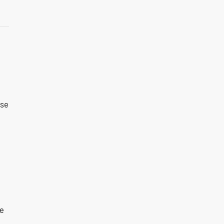
 se
ne