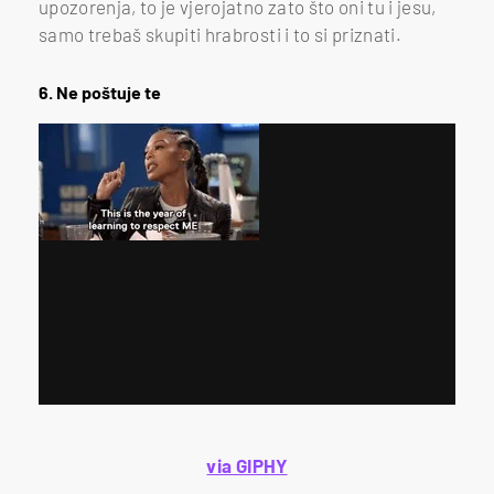
upozorenja, to je vjerojatno zato što oni tu i jesu,
samo trebaš skupiti hrabrosti i to si priznati.
6. Ne poštuje te
via GIPHY