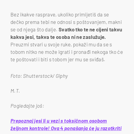
Bez ikakve rasprave, ukoliko primijetiš da se
dečko prema tebi ne odnosi s poštovanjem, makni
se od njega što dalje.
Svatko tko te ne cijeni takvu
kakva jesi, takva te osoba ni ne zaslužuje.
Preuzmi stvari u svoje ruke, pokaži mu da se s
tobom nitko ne može igrati i pronađi nekoga tko će
te poštovati i biti s tobom jer mu se sviđaš.
Foto: Shutterstock/ Giphy
M.T.
Pogledajte još:
Prepoznaj jesi li u vezi s toksičnom osobom
željnom kontrole! Ova 4 ponašanja će ju razotkriti