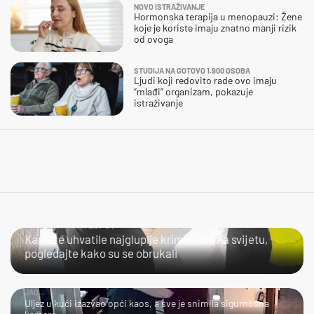
NOVO ISTRAŽIVANJE
Hormonska terapija u menopauzi: Žene
koje je koriste imaju znatno manji rizik
od ovoga
STUDIJA NA GOTOVO 1.900 OSOBA
Ljudi koji redovito rade ovo imaju
“mlađi” organizam, pokazuje
istraživanje
NIJE LAKO BITI LOPOV
Kamere uhvatile najgluplje kriminalce na svijetu,
pogledajte kako su se obrukali
JAO...
Uljez u kući izazvao opći kaos, a sve je snimila sigurnosna