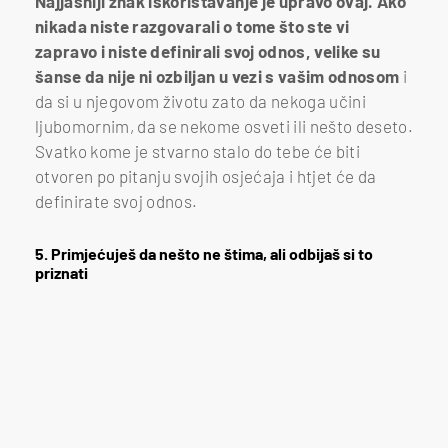
Najjasniji znak iskorištavanje je upravo ovaj. Ako
nikada niste razgovarali o tome što ste vi
zapravo i niste definirali svoj odnos, velike su
šanse da nije ni ozbiljan u vezi s vašim odnosom
i
da si u njegovom životu zato da nekoga učini
ljubomornim, da se nekome osveti ili nešto deseto.
Svatko kome je stvarno stalo do tebe će biti
otvoren po pitanju svojih osjećaja i htjet će da
definirate svoj odnos.
5. Primjećuješ da nešto ne štima, ali odbijaš si to
priznati