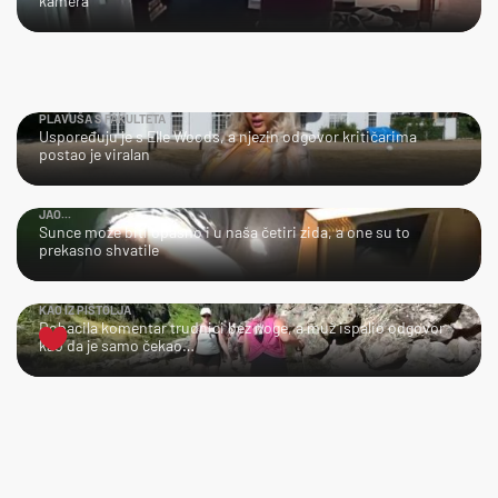
kamera
PLAVUŠA S FAKULTETA
Uspoređuju je s Elle Woods, a njezin odgovor kritičarima
postao je viralan
JAO...
Sunce može biti opasno i u naša četiri zida, a one su to
prekasno shvatile
KAO IZ PIŠTOLJA
Dobacila komentar trudnici bez noge, a muž ispalio odgovor
kao da je samo čekao…