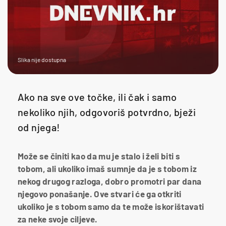
Slika nije dostupna
Ako na sve ove točke, ili čak i samo
nekoliko njih, odgovoriš potvrdno, bježi
od njega!
Može se činiti kao da mu je stalo i želi biti s
tobom, ali ukoliko imaš sumnje da je s tobom iz
nekog drugog razloga, dobro promotri par dana
njegovo ponašanje. Ove stvari će ga otkriti
ukoliko je s tobom samo da te može iskorištavati
za neke svoje ciljeve.