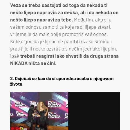
Veza se treba sastojati od toga da nekada ti
nešto lijepo napraviš za dečka, ali i da nekada on
nešto lijepo napravi za tebe.
Međutim, ako si u
vašem odnosu samo ti ta koja radi lijepe stvari,
vrijeme je da malo bolje promotriš vaš odnos.
Koliko god da je lijepo ne pamtiti svaku sitnicu i
pratiti je li netko uzvratio s nečim jednako lijepim,
ipak
trebaš reagirati ako shvatiš da druga strana
NIKADA ništa ne čini.
2. Osjećaš se kao da si sporedna osoba u njegovom
životu