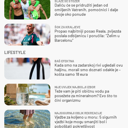
SLAŽE SE STOŽER
Daliću će se pridružiti jedan od
omiljenih Vatrenih, pomoćnici i dalje
dvoje oko ponude
ŠOK ZA KRALJEVE
Propao najbitniji posao Reala, zvijezda
poslala odbijenicu i poručila: "Želim u
Barcelonu"
LIFESTYLE
BAŠ EFEKTNA
Kada smo na zadarskoj rivi ugledali ovu
haljinu, morali smo doznati odakle je –
košta samo 18 eura
NIJE UVIJEK NAJBOLJI IZBOR
Teže vam je piti običnu vodu pa
posežete za mineralnom? Evo što to
čini organizmu
NAJSIGURNIJI OBLIK REKREACIJE
Vježbe za koljeno u moru: 5 sigurnih
vježbi koje mogu smanjiti bol i
poboljšati pokretljivost