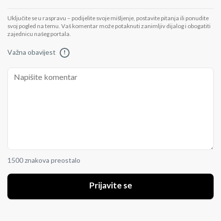
Uključite se u raspravu – podijelite svoje mišljenje, postavite pitanja ili ponudite
svoj pogled na temu. Vaš komentar može potaknuti zanimljiv dijalog i obogatiti
zajednicu našeg portala.
Važna obavijest
!
1500 znakova preostalo
Prijavite se