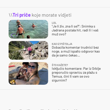
\\
Tri priče
koje morate vidjeti
LOL
"Je li živ, zna li se?": Snimka s
Jadrana postala hit, radi li i vaš
muž ovo?
KAO IZ PIŠTOLJA
Dobacila komentar trudnici bez
noge, a muž ispalio odgovor kao
da je samo čekao…
ŠTO KAŽETE?
Isključio komentare: Par iz Srbije
preporučio spravicu za plažu s
Temua, čini li vam se ovo
sigurnim?