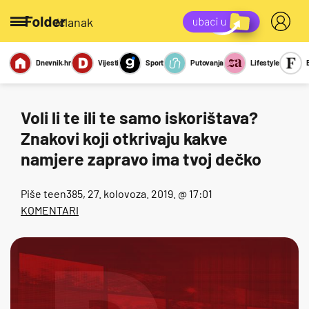
/članak
Dnevnik.hr
Vijesti
Sport
Putovanja
Lifestyle
Viralno
Miks
Kviz
Report
Sexy
Voli li te ili te samo iskorištava?
Znakovi koji otkrivaju kakve
namjere zapravo ima tvoj dečko
Piše
teen385
, 27. kolovoza. 2019. @ 17:01
KOMENTARI