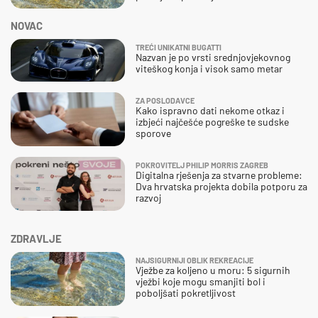
NOVAC
TREĆI UNIKATNI BUGATTI
Nazvan je po vrsti srednjovjekovnog
viteškog konja i visok samo metar
ZA POSLODAVCE
Kako ispravno dati nekome otkaz i
izbjeći najčešće pogreške te sudske
sporove
POKROVITELJ PHILIP MORRIS ZAGREB
Digitalna rješenja za stvarne probleme:
Dva hrvatska projekta dobila potporu za
razvoj
ZDRAVLJE
NAJSIGURNIJI OBLIK REKREACIJE
Vježbe za koljeno u moru: 5 sigurnih
vježbi koje mogu smanjiti bol i
poboljšati pokretljivost