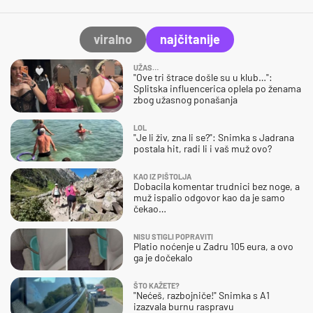
viralno
najčitanije
UŽAS…
"Ove tri štrace došle su u klub…":
Splitska influencerica oplela po ženama
zbog užasnog ponašanja
LOL
"Je li živ, zna li se?": Snimka s Jadrana
postala hit, radi li i vaš muž ovo?
KAO IZ PIŠTOLJA
Dobacila komentar trudnici bez noge, a
muž ispalio odgovor kao da je samo
čekao…
NISU STIGLI POPRAVITI
Platio noćenje u Zadru 105 eura, a ovo
ga je dočekalo
ŠTO KAŽETE?
"Nećeš, razbojniče!" Snimka s A1
izazvala burnu raspravu