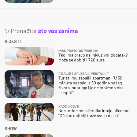
\\ Pronađite
što vas zanima
VIJESTI
IMAŠ PRAVO, OSTVARI GA!
Tko ima pravo na inkluzivni dodatak?
Može se dobiti i 720 eura
"I DALJE SU PLESALI, VRIŠTALI..."
Turisti mu zapalili apartman: "U 30
minuta nestalo je 50 godina našeg
života, supruga i ja ne možemo oka
sklopiti"
KAOS U CEUTI
Na stotine maloljetnika lutaju ulicama:
"Očajne obitelji traže svoju djecu"
SHOW