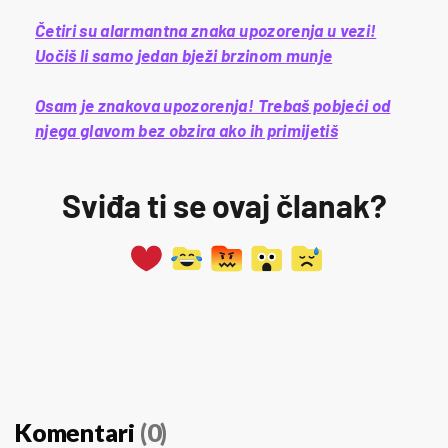
Četiri su alarmantna znaka upozorenja u vezi!
Uočiš li samo jedan bježi brzinom munje
Osam je znakova upozorenja! Trebaš pobjeći od
njega glavom bez obzira ako ih primijetiš
Sviđa ti se ovaj članak?
Komentari
(0)