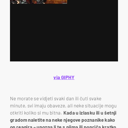
via GIPHY
Ne morate se vidjeti svaki dan ili čuti svake
minute, svi imaju obaveze, ali neke situacije mogu
otkriti koliko si mu bitna.
Kada u izlasku ili u šetnji
gradom naletite na neke njegove poznanike kako
on reagira – upozna li te s njima ili popriča kratko