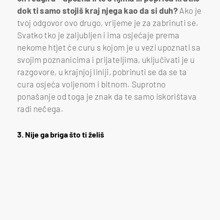
dok ti samo stojiš kraj njega kao da si duh?
Ako je
tvoj odgovor ovo drugo, vrijeme je za zabrinuti se.
Svatko tko je zaljubljen i ima osjećaje prema
nekome htjet će curu s kojom je u vezi upoznati sa
svojim poznanicima i prijateljima, uključivati je u
razgovore, u krajnjoj liniji, pobrinuti se da se ta
cura osjeća voljenom i bitnom. Suprotno
ponašanje od toga je znak da te samo iskorištava
radi nečega.
3. Nije ga briga što ti želiš