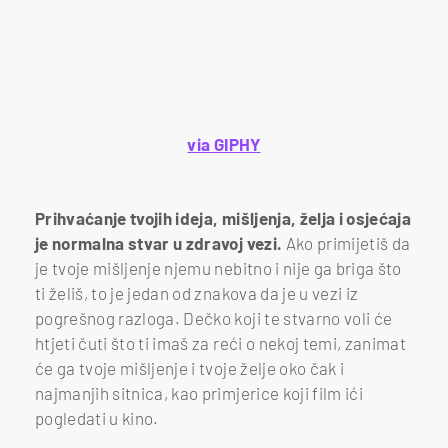
via GIPHY
Prihvaćanje tvojih ideja, mišljenja, želja i osjećaja
je normalna stvar u zdravoj vezi.
Ako primijetiš da
je tvoje mišljenje njemu nebitno i nije ga briga što
ti želiš, to je jedan od znakova da je u vezi iz
pogrešnog razloga. Dečko koji te stvarno voli će
htjeti čuti što ti imaš za reći o nekoj temi, zanimat
će ga tvoje mišljenje i tvoje želje oko čak i
najmanjih sitnica, kao primjerice koji film ići
pogledati u kino.