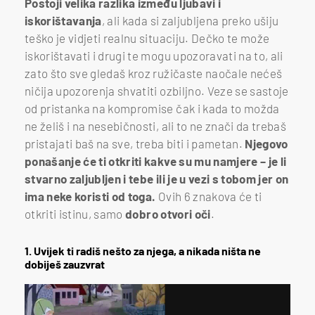
Postoji velika razlika između ljubavi i
iskorištavanja
, ali kada si zaljubljena preko ušiju
teško je vidjeti realnu situaciju. Dečko te može
iskorištavati i drugi te mogu upozoravati na to, ali
zato što sve gledaš kroz ružičaste naočale nećeš
ničija upozorenja shvatiti ozbiljno. Veze se sastoje
od pristanka na kompromise čak i kada to možda
ne želiš i na nesebičnosti, ali to ne znači da trebaš
pristajati baš na sve, treba biti i pametan.
Njegovo
ponašanje će ti otkriti kakve su mu namjere – je li
stvarno zaljubljen i tebe ili je u vezi s tobom jer on
ima neke koristi od toga.
Ovih 6 znakova će ti
otkriti istinu, samo
dobro otvori oči
.
1. Uvijek ti radiš nešto za njega, a nikada ništa ne
dobiješ zauzvrat