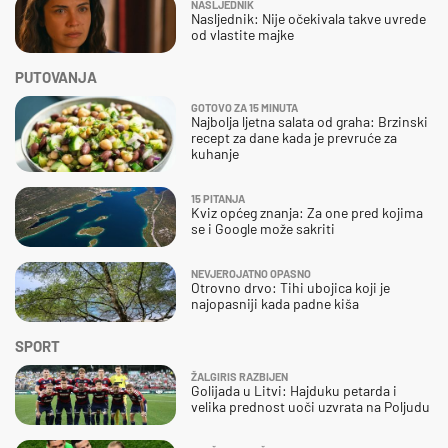
NASLJEDNIK
Nasljednik: Nije očekivala takve uvrede
od vlastite majke
PUTOVANJA
GOTOVO ZA 15 MINUTA
Najbolja ljetna salata od graha: Brzinski
recept za dane kada je prevruće za
kuhanje
15 PITANJA
Kviz općeg znanja: Za one pred kojima
se i Google može sakriti
NEVJEROJATNO OPASNO
Otrovno drvo: Tihi ubojica koji je
najopasniji kada padne kiša
SPORT
ŽALGIRIS RAZBIJEN
Golijada u Litvi: Hajduku petarda i
velika prednost uoči uzvrata na Poljudu