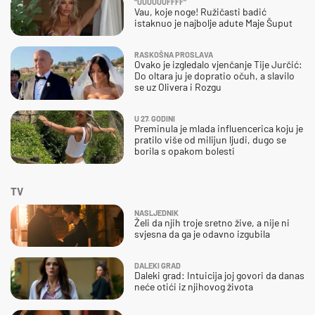
"UUUUUUFFFF"
Vau, koje noge! Ružičasti badić
istaknuo je najbolje adute Maje Šuput
RASKOŠNA PROSLAVA
Ovako je izgledalo vjenčanje Tije Jurčić:
Do oltara ju je dopratio očuh, a slavilo
se uz Olivera i Rozgu
U 27. GODINI
Preminula je mlada influencerica koju je
pratilo više od milijun ljudi, dugo se
borila s opakom bolesti
TV
NASLJEDNIK
Želi da njih troje sretno žive, a nije ni
svjesna da ga je odavno izgubila
DALEKI GRAD
Daleki grad: Intuicija joj govori da danas
neće otići iz njihovog života