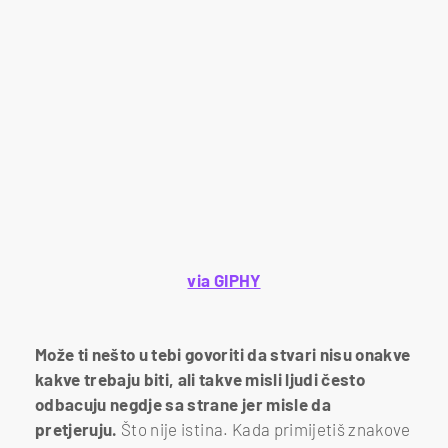
via GIPHY
Može ti nešto u tebi govoriti da stvari nisu onakve
kakve trebaju biti, ali takve misli ljudi često
odbacuju negdje sa strane jer misle da
pretjeruju.
Što nije istina. Kada primijetiš znakove