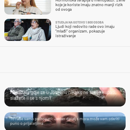
koje je koriste imaju znatno manji rizik
od ovoga
STUDIJA NA GOTOVO 1.900 OSOBA
Ljudi koji redovito rade ovo imaju
“mlađi” organizam, pokazuje
istraživanje
SLIJEDITE LI OVU PREPORUKU?
Pokazala gdje se u Jadranu nikako ne smije kupati,
slažete li se s njom?
HMM…
To rade samo psihopati: Jedan detalj s mora može vam otkriti
puno o prijateljima