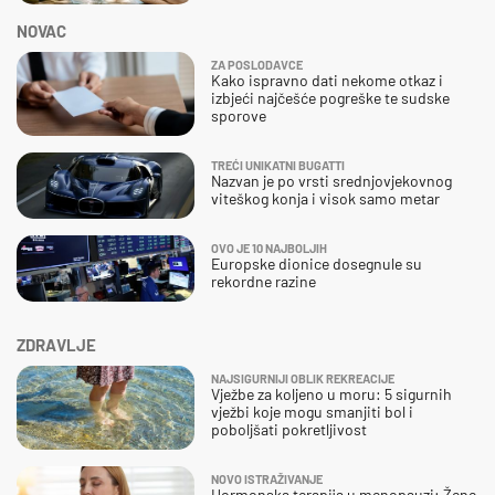
NOVAC
ZA POSLODAVCE
Kako ispravno dati nekome otkaz i
izbjeći najčešće pogreške te sudske
sporove
TREĆI UNIKATNI BUGATTI
Nazvan je po vrsti srednjovjekovnog
viteškog konja i visok samo metar
OVO JE 10 NAJBOLJIH
Europske dionice dosegnule su
rekordne razine
ZDRAVLJE
NAJSIGURNIJI OBLIK REKREACIJE
Vježbe za koljeno u moru: 5 sigurnih
vježbi koje mogu smanjiti bol i
poboljšati pokretljivost
NOVO ISTRAŽIVANJE
Hormonska terapija u menopauzi: Žene