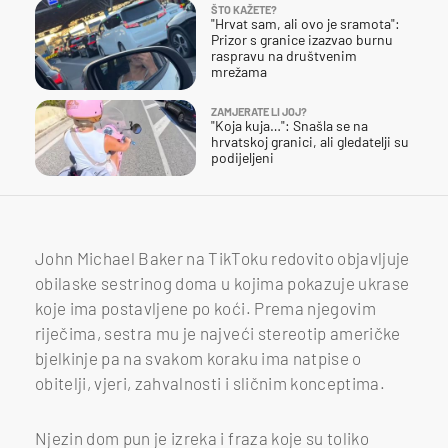
ŠTO KAŽETE?
"Hrvat sam, ali ovo je sramota":
Prizor s granice izazvao burnu
raspravu na društvenim
mrežama
ZAMJERATE LI JOJ?
"Koja kuja…": Snašla se na
hrvatskoj granici, ali gledatelji su
podijeljeni
John Michael Baker na TikToku redovito objavljuje
obilaske sestrinog doma u kojima pokazuje ukrase
koje ima postavljene po koći. Prema njegovim
riječima, sestra mu je najveći stereotip američke
bjelkinje pa na svakom koraku ima natpise o
obitelji, vjeri, zahvalnosti i sličnim konceptima.
Njezin dom pun je izreka i fraza koje su toliko