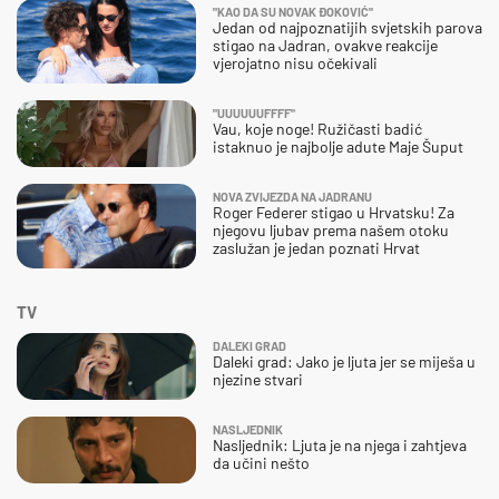
"KAO DA SU NOVAK ĐOKOVIĆ"
Jedan od najpoznatijih svjetskih parova
stigao na Jadran, ovakve reakcije
vjerojatno nisu očekivali
"UUUUUUFFFF"
Vau, koje noge! Ružičasti badić
istaknuo je najbolje adute Maje Šuput
NOVA ZVIJEZDA NA JADRANU
Roger Federer stigao u Hrvatsku! Za
njegovu ljubav prema našem otoku
zaslužan je jedan poznati Hrvat
TV
DALEKI GRAD
Daleki grad: Jako je ljuta jer se miješa u
njezine stvari
NASLJEDNIK
Nasljednik: Ljuta je na njega i zahtjeva
da učini nešto