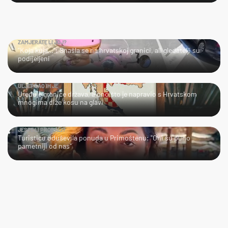
ZAMJERATE LI JOJ?
"Koja kuja…": Snašla se na hrvatskoj granici, ali gledatelji su
podijeljeni
ULJEPŠAO IH JE
Uređuje granice država, a ono što je napravio s Hrvatskom
mnogima diže kosu na glavi
JESTE LI PROBALI?
Turisticu oduševila ponuda u Primoštenu: "Oni su puno
pametniji od nas"