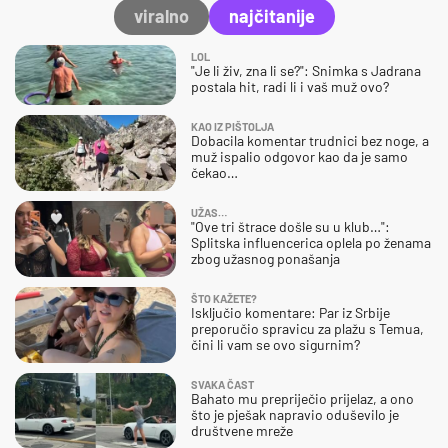
viralno
najčitanije
LOL
"Je li živ, zna li se?": Snimka s Jadrana
postala hit, radi li i vaš muž ovo?
KAO IZ PIŠTOLJA
Dobacila komentar trudnici bez noge, a
muž ispalio odgovor kao da je samo
čekao…
UŽAS…
"Ove tri štrace došle su u klub…":
Splitska influencerica oplela po ženama
zbog užasnog ponašanja
ŠTO KAŽETE?
Isključio komentare: Par iz Srbije
preporučio spravicu za plažu s Temua,
čini li vam se ovo sigurnim?
SVAKA ČAST
Bahato mu prepriječio prijelaz, a ono
što je pješak napravio oduševilo je
društvene mreže