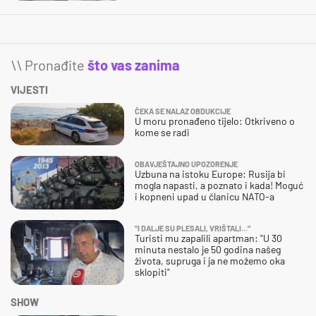
\\ Pronađite
što vas zanima
VIJESTI
ČEKA SE NALAZ OBDUKCIJE
U moru pronađeno tijelo: Otkriveno o
kome se radi
OBAVJEŠTAJNO UPOZORENJE
Uzbuna na istoku Europe: Rusija bi
mogla napasti, a poznato i kada! Moguć
i kopneni upad u članicu NATO-a
"I DALJE SU PLESALI, VRIŠTALI..."
Turisti mu zapalili apartman: "U 30
minuta nestalo je 50 godina našeg
života, supruga i ja ne možemo oka
sklopiti"
SHOW