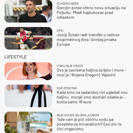
IZ VEDRA NEBA
Garcijin potez otkrio novu situaciju na
Poljudu: Mladi hajdukovac pred
odlaskom
OPA!
Josip Šutalo radi transfer u redove
nogometnog diva i bivšeg prvaka
Europe
LIFESTYLE
U NOJ NIJE VRUĆE
Ovo je savršena haljina za ljeto i more -
nosi je i Bojana Gregorić Vejzović
BAŠ EFEKTNA
Kada smo na zadarskoj rivi ugledali ovu
haljinu, morali smo doznati odakle je –
košta samo 18 eura
NIJE UVIJEK NAJBOLJI IZBOR
Teže vam je piti običnu vodu pa
posežete za mineralnom? Evo što to
čini organizmu