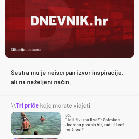
Slika nije dostupna
Sestra mu je neiscrpan izvor inspiracije,
ali na neželjeni način.
\\
Tri priče
koje morate vidjeti
LOL
"Je li živ, zna li se?": Snimka s
Jadrana postala hit, radi li i vaš
muž ovo?