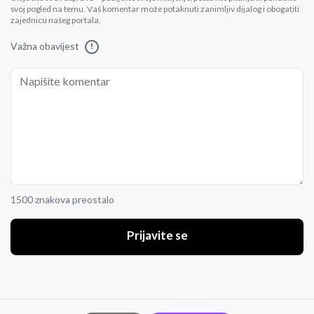
svoj pogled na temu. Vaš komentar može potaknuti zanimljiv dijalog i obogatiti
zajednicu našeg portala.
Važna obavijest
!
1500 znakova preostalo
Prijavite se