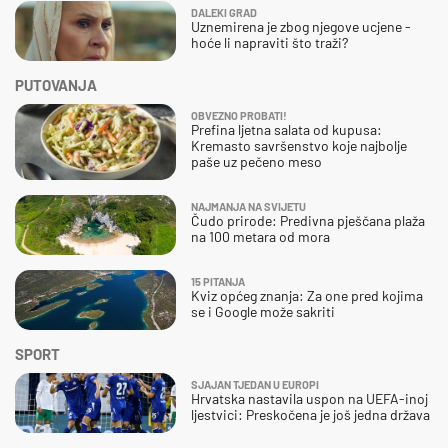
DALEKI GRAD
Uznemirena je zbog njegove ucjene -
hoće li napraviti što traži?
PUTOVANJA
OBVEZNO PROBATI!
Prefina ljetna salata od kupusa:
Kremasto savršenstvo koje najbolje
paše uz pečeno meso
NAJMANJA NA SVIJETU
Čudo prirode: Predivna pješčana plaža
na 100 metara od mora
15 PITANJA
Kviz općeg znanja: Za one pred kojima
se i Google može sakriti
SPORT
SJAJAN TJEDAN U EUROPI
Hrvatska nastavila uspon na UEFA-inoj
ljestvici: Preskočena je još jedna država