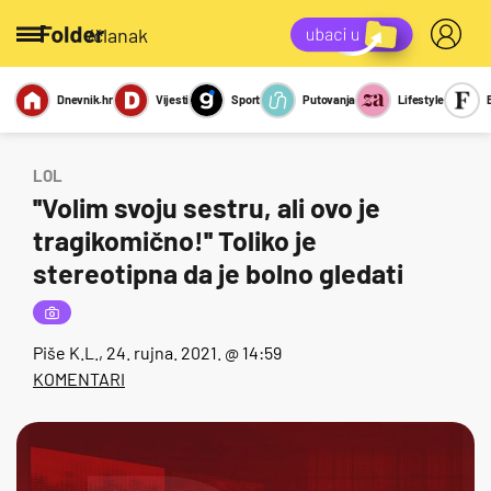
/članak
Dnevnik.hr
Vijesti
Sport
Putovanja
Lifestyle
Viralno
Miks
Kviz
Report
Sexy
LOL
''Volim svoju sestru, ali ovo je
tragikomično!'' Toliko je
stereotipna da je bolno gledati
Piše
K.L.
, 24. rujna. 2021. @ 14:59
KOMENTARI