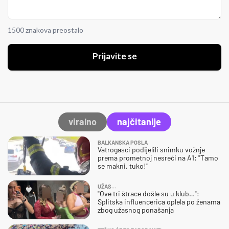
1500 znakova preostalo
Prijavite se
viralno
najčitanije
BALKANSKA POSLA
Vatrogasci podijelili snimku vožnje
prema prometnoj nesreći na A1: "Tamo
se makni, tuko!"
UŽAS…
"Ove tri štrace došle su u klub…":
Splitska influencerica oplela po ženama
zbog užasnog ponašanja