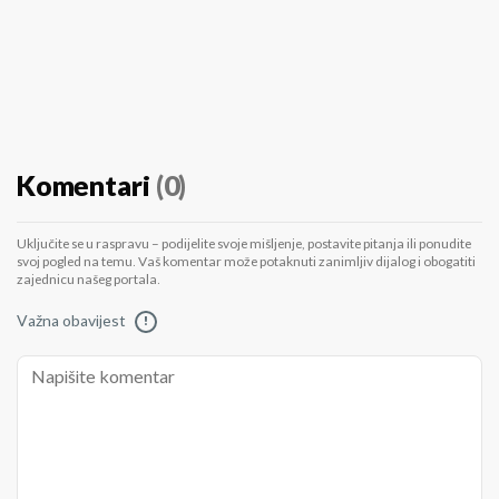
Komentari
(0)
Uključite se u raspravu – podijelite svoje mišljenje, postavite pitanja ili ponudite
svoj pogled na temu. Vaš komentar može potaknuti zanimljiv dijalog i obogatiti
zajednicu našeg portala.
Važna obavijest
!