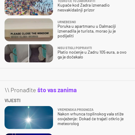
TEŠKO ĆE TO ZABORAVITI
Kupače kod Zadra iznenadio
nesvakidašnji prizor
URNEBESNO
Poruka u apartmanu u Dalmaciji
iznenadila je turista, morao ju je
podijeliti
NISU STIGLI POPRAVITI
Platio noćenje u Zadru 105 eura, a ovo
ga je dočekalo
\\ Pronađite
što vas zanima
VIJESTI
VREMENSKA PROGNOZA
Nakon vrhunca toplinskog vala stiže
osvježenje: Dokad će trajati otkrio je
meteorolog