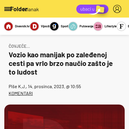
/članak
Dnevnik.hr
Vijesti
Sport
Putovanja
Lifestyle
Viralno
Miks
Kviz
Report
Sexy
ČOVJEČE...
Vozio kao manijak po zaleđenoj
cesti pa vrlo brzo naučio zašto je
to ludost
Piše
K.J.
, 14. prosinca. 2023. @ 10:55
KOMENTARI