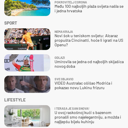
POKROVITELJ CORONA
Među 100 najboljih plaža svijeta našla se
i jedna hrvatska
SPORT
NEMA KRAJA
Novi šok u teniskom svijetu: Alcaraz
propušta Cincinatti, hoće li igrati na US
Openu?
ODLAZI
Umirovila se jedna od najboljih skijašica
novog doba
SVE OBJAVIO
VIDEO Australac ošišao Modrića i
pokazao novu Lukinu frizuru
LIFESTYLE
I TERASA JE SAN SNOVA!
U ovoj raskošnoj kući s bazenom
pronašli smo najelegantniju, a možda i
najljepšu bijelu kuhinju