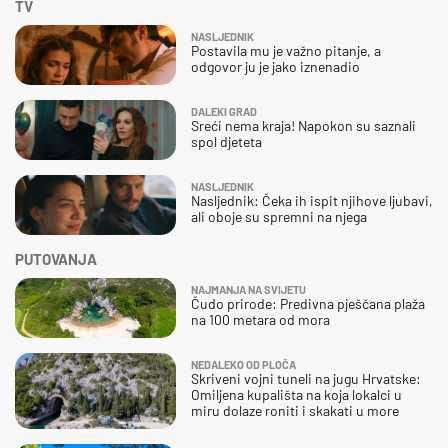
TV
NASLJEDNIK
Postavila mu je važno pitanje, a
odgovor ju je jako iznenadio
DALEKI GRAD
Sreći nema kraja! Napokon su saznali
spol djeteta
NASLJEDNIK
Nasljednik: Čeka ih ispit njihove ljubavi,
ali oboje su spremni na njega
PUTOVANJA
NAJMANJA NA SVIJETU
Čudo prirode: Predivna pješčana plaža
na 100 metara od mora
NEDALEKO OD PLOČA
Skriveni vojni tuneli na jugu Hrvatske:
Omiljena kupališta na koja lokalci u
miru dolaze roniti i skakati u more