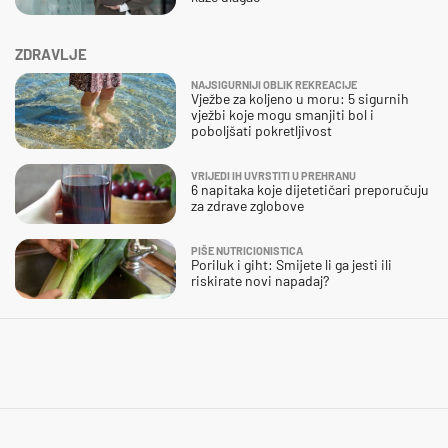
ZDRAVLJE
NAJSIGURNIJI OBLIK REKREACIJE
Vježbe za koljeno u moru: 5 sigurnih
vježbi koje mogu smanjiti bol i
poboljšati pokretljivost
VRIJEDI IH UVRSTITI U PREHRANU
6 napitaka koje dijetetičari preporučuju
za zdrave zglobove
PIŠE NUTRICIONISTICA
Poriluk i giht: Smijete li ga jesti ili
riskirate novi napadaj?