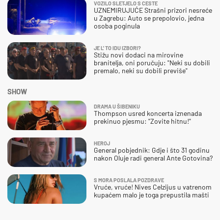
VOZILO SLETJELO S CESTE
UZNEMIRUJUĆE Strašni prizori nesreće
u Zagrebu: Auto se prepolovio, jedna
osoba poginula
JE L' TO IDU IZBORI?
Stižu novi dodaci na mirovine
branitelja, oni poručuju: "Neki su dobili
premalo, neki su dobili previše"
SHOW
DRAMA U ŠIBENIKU
Thompson usred koncerta iznenada
prekinuo pjesmu: "Zovite hitnu!"
HEROJ
General pobjednik: Gdje i što 31 godinu
nakon Oluje radi general Ante Gotovina?
S MORA POSLALA POZDRAVE
Vruće, vruće! Nives Celzijus u vatrenom
kupaćem malo je toga prepustila mašti