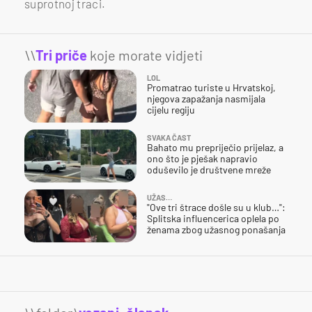
suprotnoj traci.
\\
Tri priče
koje morate vidjeti
LOL
Promatrao turiste u Hrvatskoj,
njegova zapažanja nasmijala
cijelu regiju
SVAKA ČAST
Bahato mu prepriječio prijelaz, a
ono što je pješak napravio
oduševilo je društvene mreže
UŽAS…
"Ove tri štrace došle su u klub…":
Splitska influencerica oplela po
ženama zbog užasnog ponašanja