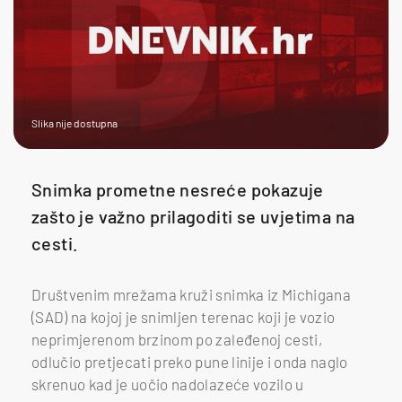
Slika nije dostupna
Snimka prometne nesreće pokazuje
zašto je važno prilagoditi se uvjetima na
cesti.
Društvenim mrežama kruži snimka iz Michigana
(SAD) na kojoj je snimljen terenac koji je vozio
neprimjerenom brzinom po zaleđenoj cesti,
odlučio pretjecati preko pune linije i onda naglo
skrenuo kad je uočio nadolazeće vozilo u