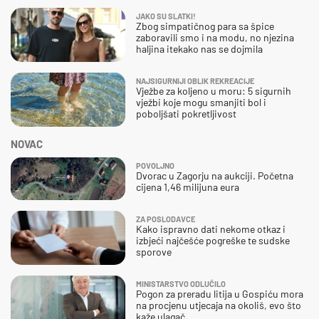
JAKO SU SLATKI!
Zbog simpatičnog para sa špice
zaboravili smo i na modu, no njezina
haljina itekako nas se dojmila
NAJSIGURNIJI OBLIK REKREACIJE
Vježbe za koljeno u moru: 5 sigurnih
vježbi koje mogu smanjiti bol i
poboljšati pokretljivost
NOVAC
POVOLJNO
Dvorac u Zagorju na aukciji. Početna
cijena 1,46 milijuna eura
ZA POSLODAVCE
Kako ispravno dati nekome otkaz i
izbjeći najčešće pogreške te sudske
sporove
MINISTARSTVO ODLUČILO
Pogon za preradu litija u Gospiću mora
na procjenu utjecaja na okoliš, evo što
kaže ulagač