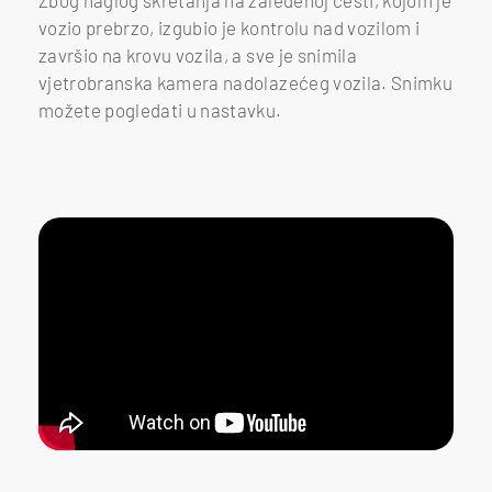
vozio prebrzo, izgubio je kontrolu nad vozilom i
završio na krovu vozila, a sve je snimila
vjetrobranska kamera nadolazećeg vozila. Snimku
možete pogledati u nastavku.