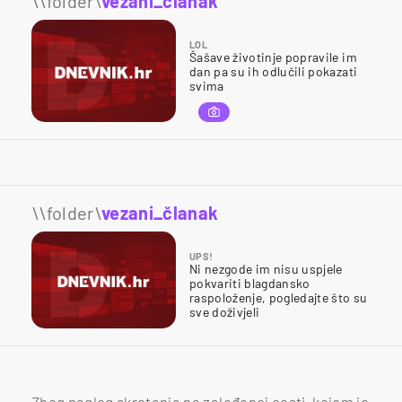
\\folder\
vezani_članak
LOL
Šašave životinje popravile im
dan pa su ih odlučili pokazati
svima
\\folder\
vezani_članak
UPS!
Ni nezgode im nisu uspjele
pokvariti blagdansko
raspoloženje, pogledajte što su
sve doživjeli
Zbog naglog skretanja na zaleđenoj cesti, kojom je