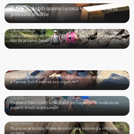
JAO...
Sunce može biti opasno i u naša 4 zida, a one su to
prekasno shvatile
KAO IZ PIŠTOLJA
Dobacila komentar trudnici bez noge, a muž ispalio odgovor
kao da je samo čekao…
ŠTO KAŽETE?
Isključio komentare: Par iz Srbije preporučio spravicu za plažu
s Temua, čini li vam se ovo sigurnim?
ČOVJEČE…
Za dlaku! Centimetri su ih dijelili od tragedija, ali onda su se
pojavili živući superjunaci
BLISKI SUSRET
Dosta im je turista: Htjela se snimiti sa slonom pa vrlo brzo
požalila