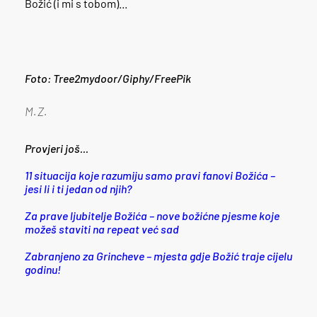
Božić (i mi s tobom)...
Foto: Tree2mydoor/Giphy/FreePik
M.Z.
Provjeri još...
11 situacija koje razumiju samo pravi fanovi Božića –
jesi li i ti jedan od njih?
Za prave ljubitelje Božića – nove božićne pjesme koje
možeš staviti na repeat već sad
Zabranjeno za Grincheve – mjesta gdje Božić traje cijelu
godinu!