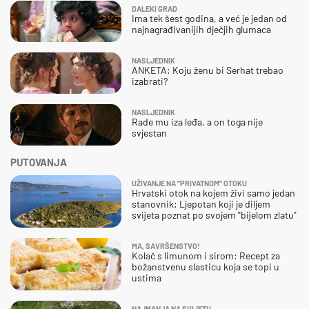
DALEKI GRAD
Ima tek šest godina, a već je jedan od
najnagrađivanijih dječjih glumaca
NASLJEDNIK
ANKETA: Koju ženu bi Serhat trebao
izabrati?
NASLJEDNIK
Rade mu iza leđa, a on toga nije
svjestan
PUTOVANJA
UŽIVANJE NA "PRIVATNOM" OTOKU
Hrvatski otok na kojem živi samo jedan
stanovnik: Ljepotan koji je diljem
svijeta poznat po svojem "bijelom zlatu"
MA, SAVRŠENSTVO!
Kolač s limunom i sirom: Recept za
božanstvenu slasticu koja se topi u
ustima
NAJMANJA NA SVIJETU