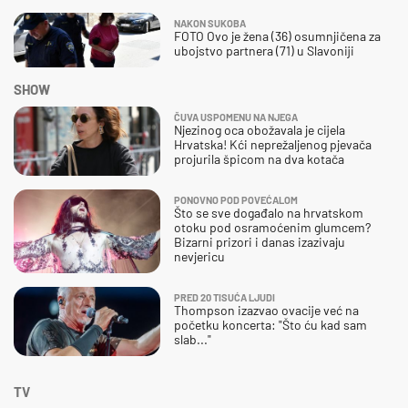
NAKON SUKOBA
FOTO Ovo je žena (36) osumnjičena za
ubojstvo partnera (71) u Slavoniji
SHOW
ČUVA USPOMENU NA NJEGA
Njezinog oca obožavala je cijela
Hrvatska! Kći neprežaljenog pjevača
projurila špicom na dva kotača
PONOVNO POD POVEĆALOM
Što se sve događalo na hrvatskom
otoku pod osramoćenim glumcem?
Bizarni prizori i danas izazivaju
nevjericu
PRED 20 TISUĆA LJUDI
Thompson izazvao ovacije već na
početku koncerta: "Što ću kad sam
slab..."
TV