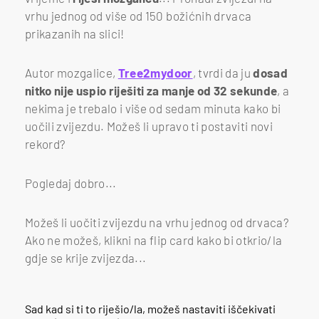
vrhu jednog od više od 150 božićnih drvaca
prikazanih na slici!
Autor mozgalice,
Tree2mydoor
, tvrdi da ju
dosad
nitko nije uspio riješiti za manje od 32 sekunde
, a
nekima je trebalo i više od sedam minuta kako bi
uočili zvijezdu. Možeš li upravo ti postaviti novi
rekord?
Pogledaj dobro...
Možeš li uočiti zvijezdu na vrhu jednog od drvaca?
Ako ne možeš, klikni na flip card kako bi otkrio/la
gdje se krije zvijezda...
Sad kad si ti to riješio/la, možeš nastaviti iščekivati