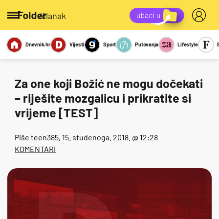
/članak
Dnevnik.hr
Vijesti
Sport
Putovanja
Lifestyle
Viralno
Miks
Kviz
Report
Sexy
Za one koji Božić ne mogu dočekati
– riješite mozgalicu i prikratite si
vrijeme [TEST]
Piše
teen385
, 15. studenoga. 2018. @ 12:28
KOMENTARI