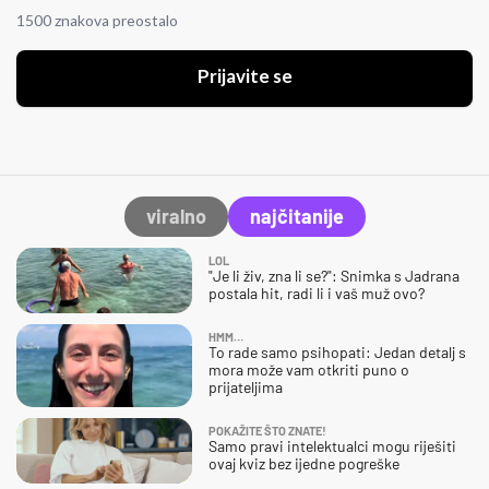
1500 znakova preostalo
Prijavite se
viralno
najčitanije
LOL
"Je li živ, zna li se?": Snimka s Jadrana
postala hit, radi li i vaš muž ovo?
HMM…
To rade samo psihopati: Jedan detalj s
mora može vam otkriti puno o
prijateljima
POKAŽITE ŠTO ZNATE!
Samo pravi intelektualci mogu riješiti
ovaj kviz bez ijedne pogreške