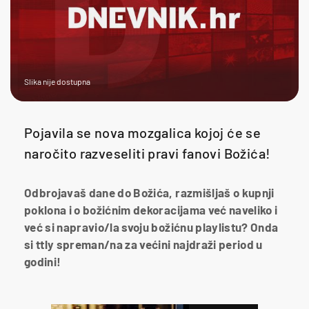
Slika nije dostupna
Pojavila se nova mozgalica kojoj će se
naročito razveseliti pravi fanovi Božića!
Odbrojavaš dane do Božića, razmišljaš o kupnji
poklona i o božićnim dekoracijama već naveliko i
već si napravio/la svoju božićnu playlistu? Onda
si ttly spreman/na za većini najdraži period u
godini!