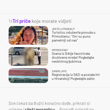
\\
Tri priče
koje morate vidjeti
JESTE LI PROBALI?
Turisticu oduševila ponuda u
Primoštenu: "Oni su puno
pametniji od nas"
IMPRESIVNO!
Scena iz Srbije fascinirala
društvene mreže! Pogledajte
neobičnog ljubimca
ZANIMLJIVO
Registracija iz SAD-a postala hit
u Hrvatskoj! Pogledajte zašto
Dok čekaš da Božić konačno dođe, prikrati si
vrijeme i
riješi mozgalicu
... Pronađi zvijezdi na