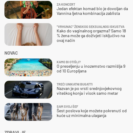
ZA KONCERT
Jedan efektan komad bio je dovoljan da
Vannina ljetna kombinacija zablista
"VRHUNAC" ŽENSKOG SEKSUALNOG ISKUSTVA
Kako do vaginalnog orgazma? Samo 18
% žena može ga doživjeti isključivo na
ovaj način
NOVAC
KAMO BI OTIŠLI?
O preseljenju u inozemstvo razmišlja 9
od 10 Europljana
TREĆI UNIKATNI BUGATTI
Nazvan je po vrsti srednjovjekovnog
viteškog konja i visok samo metar
SAM SVOJ ŠEF
Šest poslova koje možete pokrenuti od
kuće uz minimalna ulaganja
ZDRAVLJE