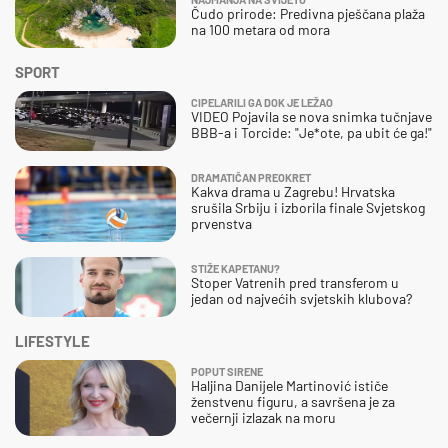
Čudo prirode: Predivna pješčana plaža
na 100 metara od mora
SPORT
CIPELARILI GA DOK JE LEŽAO
VIDEO Pojavila se nova snimka tučnjave
BBB-a i Torcide: "Je*ote, pa ubit će ga!"
DRAMATIČAN PREOKRET
Kakva drama u Zagrebu! Hrvatska
srušila Srbiju i izborila finale Svjetskog
prvenstva
STIŽE KAPETANU?
Stoper Vatrenih pred transferom u
jedan od najvećih svjetskih klubova?
LIFESTYLE
POPUT SIRENE
Haljina Danijele Martinović ističe
ženstvenu figuru, a savršena je za
večernji izlazak na moru