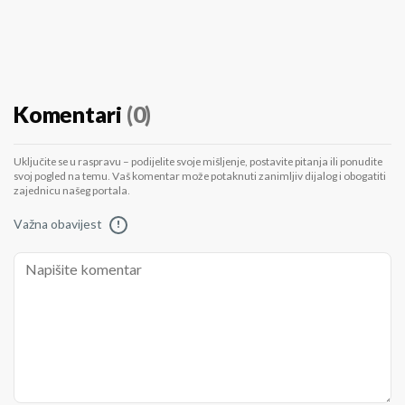
Komentari
(0)
Uključite se u raspravu – podijelite svoje mišljenje, postavite pitanja ili ponudite
svoj pogled na temu. Vaš komentar može potaknuti zanimljiv dijalog i obogatiti
zajednicu našeg portala.
Važna obavijest
!