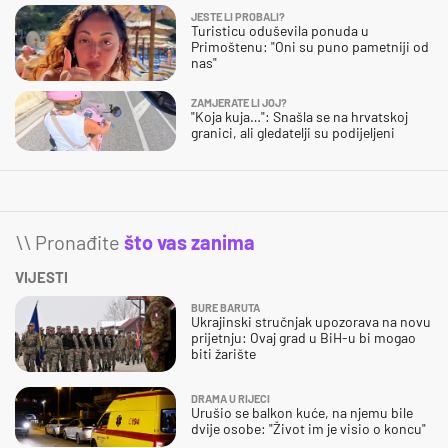
JESTE LI PROBALI?
Turisticu oduševila ponuda u
Primoštenu: "Oni su puno pametniji od
nas"
ZAMJERATE LI JOJ?
"Koja kuja…": Snašla se na hrvatskoj
granici, ali gledatelji su podijeljeni
\\ Pronađite
što vas zanima
VIJESTI
BURE BARUTA
Ukrajinski stručnjak upozorava na novu
prijetnju: Ovaj grad u BiH-u bi mogao
biti žarište
DRAMA U RIJECI
Urušio se balkon kuće, na njemu bile
dvije osobe: "Život im je visio o koncu"