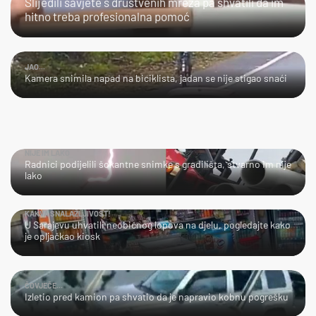
Slijedili savjete s društvenih mreža pa shvatili da im
hitno treba profesionalna pomoć
JAO...
Kamera snimila napad na biciklista, jadan se nije stigao snaći
NIJE IM LAKO
Radnici podijelili šokantne snimke s gradilišta, stvarno im nije
lako
KAKVA SNALAŽLJIVOST!
U Sarajevu uhvatili neobičnog lopova na djelu, pogledajte kako
je opljačkao kiosk
ČOVJEČE...
Izletio pred kamion pa shvatio da je napravio kobnu pogrešku