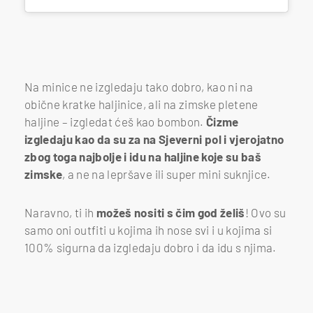
Na minice ne izgledaju tako dobro, kao ni na
obične kratke haljinice, ali na zimske pletene
haljine – izgledat ćeš kao bombon.
Čizme
izgledaju kao da su za na Sjeverni pol i vjerojatno
zbog toga najbolje i idu na haljine koje su baš
zimske
, a ne na lepršave ili super mini suknjice.
Naravno, ti ih
možeš nositi s čim god želiš
! Ovo su
samo oni outfiti u kojima ih nose svi i u kojima si
100% sigurna da izgledaju dobro i da idu s njima.