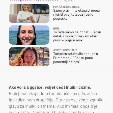
POKAŽITE ŠTO ZNATE!
Samo pravi intelektualci mogu
riješiti ovaj kviz bez ijedne
pogreške
HMM…
To rade samo psihopati: Jedan
detalj s mora može vam otkriti
puno o prijateljima
JESTE LI PROBALI?
Turisticu oduševila ponuda u
Primoštenu: "Oni su puno
pametniji od nas"
Ako voliš Uggsice, voljet ćeš i Inuikii čizme.
Podsjećaju izgledom i udobnošću na njih, ali su
ipak dizajnom drugačije. Cure su ove zime izgubile
glavu za Inuikii čizmama. Ako ih imaš, onda ti je
jasno zašto. Nećeš čuti baš da je netko ostao