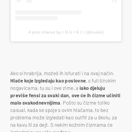
A post shared by I N U I K I I (@inuikii)
Ako si hrabrija, možeš ih isfurati i na ovaj način.
Hlače koje izgledaju kao poslovne
, s full širokim
nogavicama, tu su i ove zime, a
iako djeluju
previše fensi za svaki dan, ove će ih čizme učiniti
malo svakodnevnijima
. Pošto su čizme toliko
casual, kada se spoje s ovim hlačama, to bez
problema može izgledati kao outfit za u školu, za
na kavu ili za dejt. S nekim kožnim čizmama će
izgledati puno više sređeno.