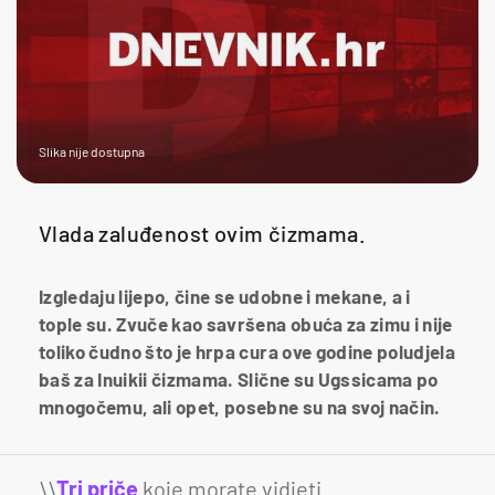
Slika nije dostupna
Vlada zaluđenost ovim čizmama.
Izgledaju lijepo, čine se udobne i mekane, a i
tople su. Zvuče kao savršena obuća za zimu i nije
toliko čudno što je hrpa cura ove godine poludjela
baš za Inuikii čizmama. Slične su Ugssicama po
mnogočemu, ali opet, posebne su na svoj način.
\\
Tri priče
koje morate vidjeti