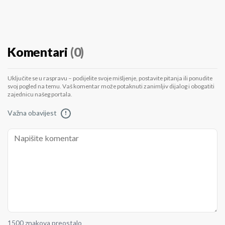
Komentari
(0)
Uključite se u raspravu – podijelite svoje mišljenje, postavite pitanja ili ponudite
svoj pogled na temu. Vaš komentar može potaknuti zanimljiv dijalog i obogatiti
zajednicu našeg portala.
Važna obavijest
!
1500 znakova preostalo