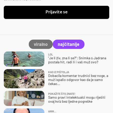
Prijavite se
viralno
najčitanije
LOL
"Je li živ, zna li se?": Snimka s Jadrana
postala hit, radi li i vaš muž ovo?
KAO IZ PIŠTOLJA
Dobacila komentar trudnici bez noge, a
muž ispalio odgovor kao da je samo
čekao…
POKAŽITE ŠTO ZNATE!
Samo pravi intelektualci mogu riješiti
ovaj kviz bez ijedne pogreške
HMM…