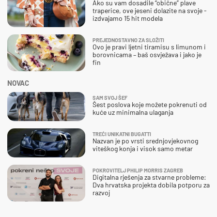
Ako su vam dosadile “obične” plave
traperice, ove jeseni dolazite na svoje -
izdvajamo 15 hit modela
PREJEDNOSTAVNO ZA SLOŽITI
Ovo je pravi ljetni tiramisu s limunom i
borovnicama – baš osvježava i jako je
fin
NOVAC
SAM SVOJ ŠEF
Šest poslova koje možete pokrenuti od
kuće uz minimalna ulaganja
TREĆI UNIKATNI BUGATTI
Nazvan je po vrsti srednjovjekovnog
viteškog konja i visok samo metar
POKROVITELJ PHILIP MORRIS ZAGREB
Digitalna rješenja za stvarne probleme:
Dva hrvatska projekta dobila potporu za
razvoj