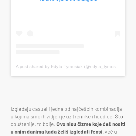
A post shared by Edyta Tymosiak (@edyta_tymosiak)
Izgledaju casual i jedna od najčešćih kombinacija
u kojima smo ih vidjeli je uz trenirke i hoodice. Što
opuštenije, to bolje.
Ovo nisu čizme koje ćeš nositi
u onim danima kada želiš izgledati fensi
, već u