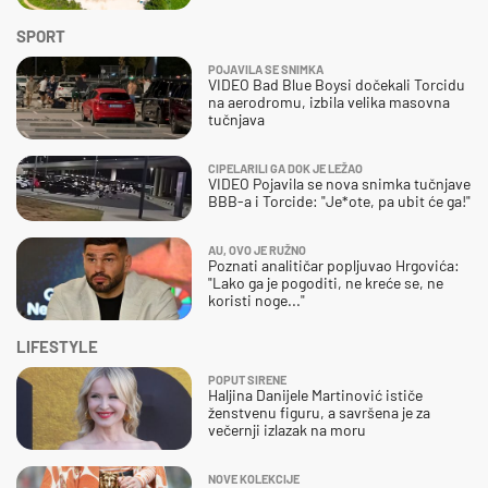
SPORT
POJAVILA SE SNIMKA
VIDEO Bad Blue Boysi dočekali Torcidu
na aerodromu, izbila velika masovna
tučnjava
CIPELARILI GA DOK JE LEŽAO
VIDEO Pojavila se nova snimka tučnjave
BBB-a i Torcide: "Je*ote, pa ubit će ga!"
AU, OVO JE RUŽNO
Poznati analitičar popljuvao Hrgovića:
"Lako ga je pogoditi, ne kreće se, ne
koristi noge..."
LIFESTYLE
POPUT SIRENE
Haljina Danijele Martinović ističe
ženstvenu figuru, a savršena je za
večernji izlazak na moru
NOVE KOLEKCIJE