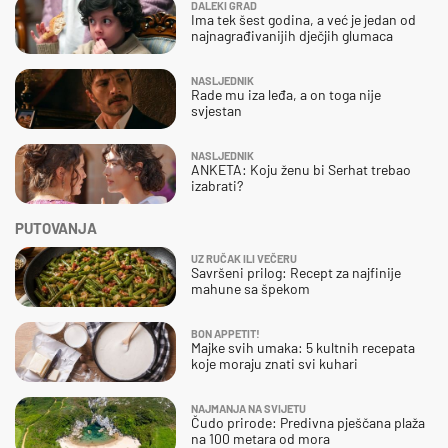
DALEKI GRAD
Ima tek šest godina, a već je jedan od
najnagrađivanijih dječjih glumaca
NASLJEDNIK
Rade mu iza leđa, a on toga nije
svjestan
NASLJEDNIK
ANKETA: Koju ženu bi Serhat trebao
izabrati?
PUTOVANJA
UZ RUČAK ILI VEČERU
Savršeni prilog: Recept za najfinije
mahune sa špekom
BON APPETIT!
Majke svih umaka: 5 kultnih recepata
koje moraju znati svi kuhari
NAJMANJA NA SVIJETU
Čudo prirode: Predivna pješčana plaža
na 100 metara od mora