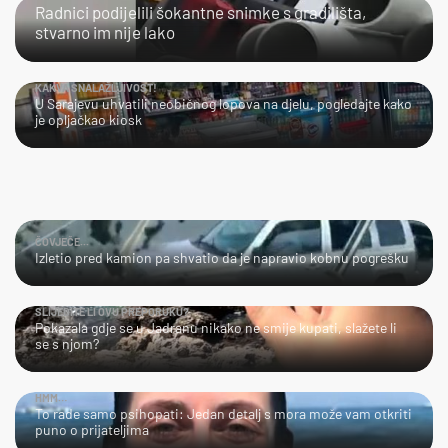
Radnici podijelili šokantne snimke s gradilišta,
stvarno im nije lako
KAKVA SNALAŽLJIVOST!
U Sarajevu uhvatili neobičnog lopova na djelu, pogledajte kako
je opljačkao kiosk
ČOVJEČE...
Izletio pred kamion pa shvatio da je napravio kobnu pogrešku
SLIJEDITE LI OVU PREPORUKU?
Pokazala gdje se u Jadranu nikako ne smije kupati, slažete li
se s njom?
HMM…
To rade samo psihopati: Jedan detalj s mora može vam otkriti
puno o prijateljima