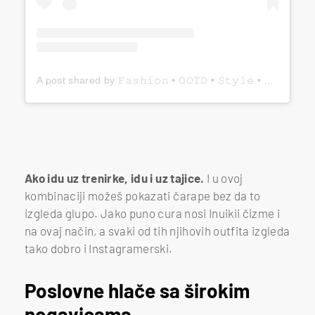
A post shared by 𝙵𝚊𝚜𝚑𝚒𝚘𝚗 • 𝙾𝙾𝚃𝙳 • 𝚂𝚝𝚢𝚕𝚎 • 𝙸𝚗𝚜𝚙𝚘 (@rachaela_)
Ako idu uz trenirke, idu i uz tajice.
I u ovoj
kombinaciji možeš pokazati čarape bez da to
izgleda glupo. Jako puno cura nosi Inuikii čizme i
na ovaj način, a svaki od tih njihovih outfita izgleda
tako dobro i Instagramerski.
Poslovne hlače sa širokim
nogavicama