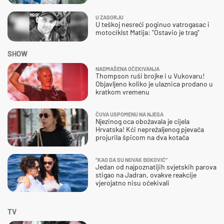
U ZAGORJU
U teškoj nesreći poginuo vatrogasac i
motociklst Matija: "Ostavio je trag"
SHOW
NADMAŠENA OČEKIVANJA
Thompson ruši brojke i u Vukovaru!
Objavljeno koliko je ulaznica prodano u
kratkom vremenu
ČUVA USPOMENU NA NJEGA
Njezinog oca obožavala je cijela
Hrvatska! Kći neprežaljenog pjevača
projurila špicom na dva kotača
"KAO DA SU NOVAK ĐOKOVIĆ"
Jedan od najpoznatijih svjetskih parova
stigao na Jadran, ovakve reakcije
vjerojatno nisu očekivali
TV