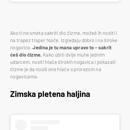
Ako ti ne smeta sakriti dio čizme, možeš ih nositi i
na trapez traper hlače. Izgledaju dobro i na široke
nogavice.
Jedina je tu mana upravo to – sakrit
ćeš dio čizme.
Kako ubiti dvije muhe jednim
udarcem, nositi hlače širokih nogavica i pokazati
čizme je da nosiš one hlače s prorezom na
nogavicama.
Zimska pletena haljina