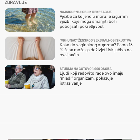
ZDRAVLJE
NAJSIGURNIJI OBLIK REKREACIJE
Vježbe za koljeno u moru: 5 sigurnih
vježbi koje mogu smanjiti bol i
poboljšati pokretljivost
"VRHUNAC" ŽENSKOG SEKSUALNOG ISKUSTVA
Kako do vaginalnog orgazma? Samo 18
% žena može ga doživjeti isključivo na
ovaj način
STUDIJA NA GOTOVO 1.900 OSOBA
Ljudi koji redovito rade ovo imaju
“mlađi” organizam, pokazuje
istraživanje
NIJE IM LAKO