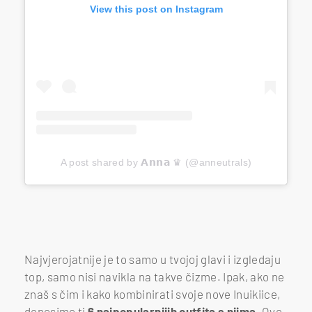
View this post on Instagram
A post shared by 𝗔𝗻𝗻𝗮 ♛ (@anneutrals)
Najvjerojatnije je to samo u tvojoj glavi i izgledaju
top, samo nisi navikla na takve čizme. Ipak, ako ne
znaš s čim i kako kombinirati svoje nove Inuikiice,
donosimo ti
6 najpopularnijih outfita s njima.
Ove