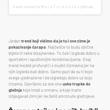
A post shared by M a j a T u r b a ń s k a (@majaturbanska)
Jedan
trend koji vidimo da je tu i ove zime je
pokazivanje čarapa
. Najčešće to budu obične
bijele ili neke dizajnerske. To čak i izgleda dobro u
sportskim i opuštenijim kombinacijama. Ovaj
trend možeš profurati i s Inuikii čizmama jer na
njih izgleda baš dobro. Samo pazi da su ti boje
svega ujednačene i da izgledaju dobro uz boju
čizama. Savršeno za sve one
uske trapke do
gležnja
koje imaš u ormaru, a koje inače
izbjegavaš zimi jer ne želiš smrznute gležnjeve.