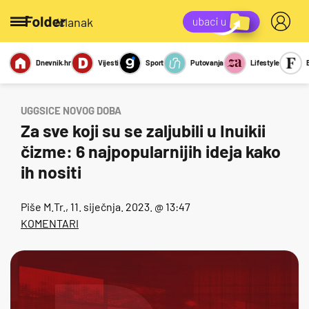
/članak
Dnevnik.hr
Vijesti
Sport
Putovanja
Lifestyle
Viralno
Miks
Kviz
Report
Sexy
UGGSICE NOVOG DOBA
Za sve koji su se zaljubili u Inuikii
čizme: 6 najpopularnijih ideja kako
ih nositi
Piše
M.Tr.
, 11. siječnja. 2023. @ 13:47
KOMENTARI