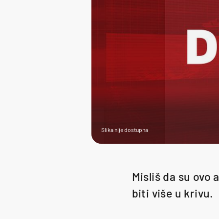
Slika nije dostupna
Misliš da su ovo 
biti više u krivu.