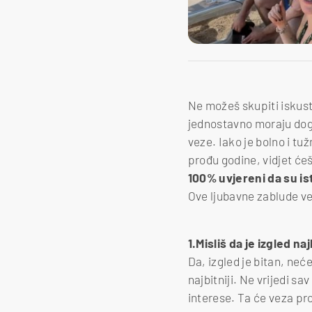
Ne možeš skupiti iskust
jednostavno moraju dogo
veze. Iako je bolno i tuž
prođu godine, vidjet će
100% uvjereni da su is
Ove ljubavne zablude već
1.Misliš da je izgled naj
Da, izgled je bitan, nećeš
najbitniji. Ne vrijedi s
interese. Ta će veza pro