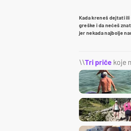
Kada kreneš dejtati il
greške i da nećeš znati
jer nekada najbolje na
\\
Tri priče
koje m