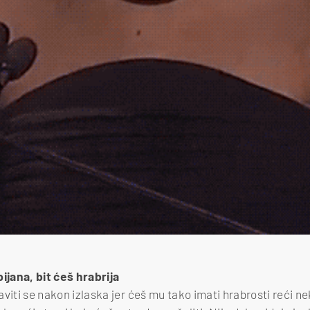
pijana, bit ćeš hrabrija
 javiti se nakon izlaska jer ćeš mu tako imati hrabrosti reći n