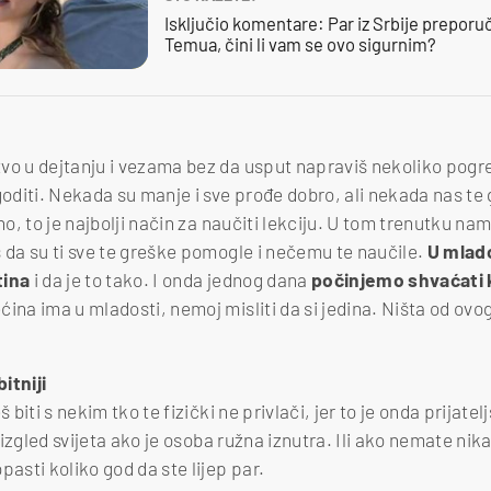
Isključio komentare: Par iz Srbije preporuč
Temua, čini li vam se ovo sigurnim?
vo u dejtanju i vezama bez da usput napraviš nekoliko pogr
diti. Nekada su manje i sve prođe dobro, ali nekada nas te 
no, to je najbolji način za naučiti lekciju. U tom trenutku nam
š da su ti sve te greške pomogle i nečemu te naučile.
U mlado
tina
i da je to tako. I onda jednog dana
počinjemo shvaćati ko
ina ima u mladosti, nemoj misliti da si jedina. Ništa od ovog
bitniji
 biti s nekim tko te fizički ne privlači, jer to je onda prijatel
av izgled svijeta ako je osoba ružna iznutra. Ili ako nemate ni
pasti koliko god da ste lijep par.