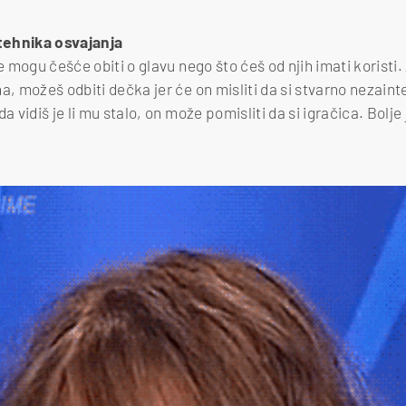
 tehnika osvajanja
e mogu češće obiti o glavu nego što ćeš od njih imati koristi. 
a, možeš odbiti dečka jer će on misliti da si stvarno nezain
a vidiš je li mu stalo, on može pomisliti da si igračica. Bolje 