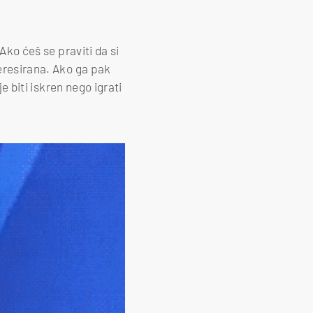
Ako ćeš se praviti da si
teresirana. Ako ga pak
je biti iskren nego igrati