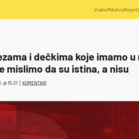
Viralno
Miks
Kviz
Report
ezama i dečkima koje imamo u 
je mislimo da su istina, a nisu
3. @ 15:21
KOMENTARI