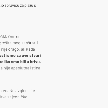
io spravicu za plažu s
eški. One se
greške mogu koštati i
 nije drago, ali kada
sti smo za ove stvari
liko smo bili u krivu.
a nije apsolutna istina.
jstvo. No, izgled nije
kakve zajedničke