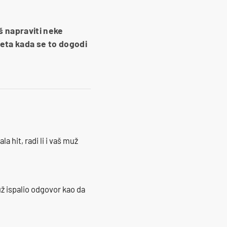
š napraviti neke
ijeta kada se to dogodi
la hit, radi li i vaš muž
ž ispalio odgovor kao da