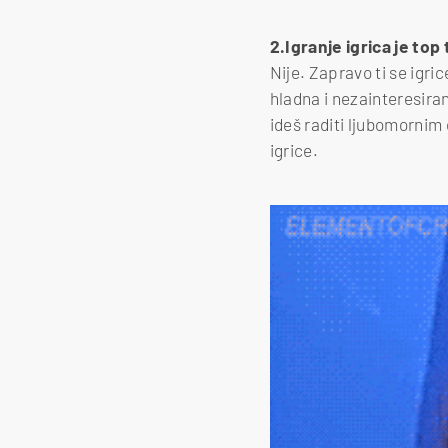
2.Igranje igrica je top
Nije. Zapravo ti se igric
hladna i nezainteresiran
ideš raditi ljubomornim d
igrice.