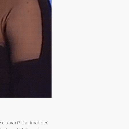
eke stvari? Da, imat ćeš