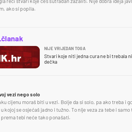
gla reći stvari koje ćeš sutradan zažaliti. Nije dobra ideja javl
, ako si popila.
_članak
NIJE VRIJEDAN TOGA
Stvari koje niti jedna cura ne bi trebala 
dečka
kvoj vezi nego solo
ku cijenu moraš biti u vezi. Bolje da si solo, pa ako treba i 
u kojoj se osjećaš jadno i tužno. To nije veza za tebe i samo
da prema tebi neće tako ponašati.