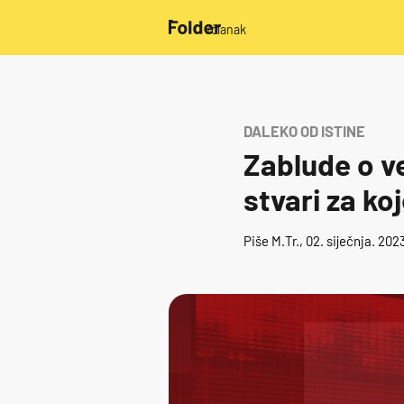
/članak
DALEKO OD ISTINE
Zablude o v
stvari za ko
Piše
M.Tr.
, 02. siječnja. 202