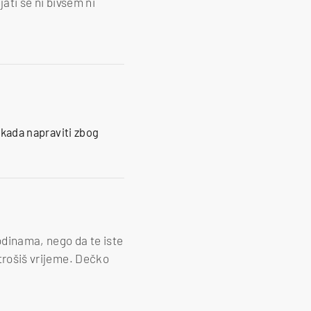
jati se ni bivšem ni
nikada napraviti zbog
godinama, nego da te iste
 trošiš vrijeme. Dečko