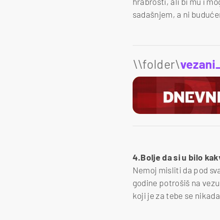
hrabrosti, ali bi mu i mo
sadašnjem, a ni budućem
\\folder\
vezani
4.Bolje da si u bilo ka
Nemoj misliti da pod sva
godine potrošiš na vezu 
koji je za tebe se nika