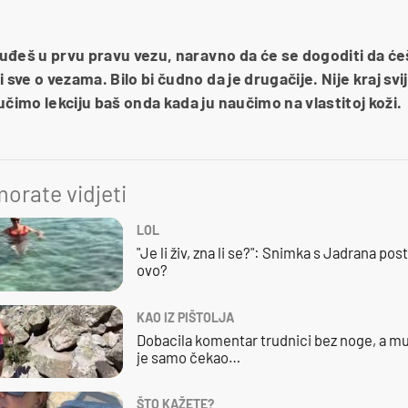
i uđeš u prvu pravu vezu, naravno da će se dogoditi da će
 sve o vezama. Bilo bi čudno da je drugačije. Nije kraj sv
učimo lekciju baš onda kada ju naučimo na vlastitoj koži.
orate vidjeti
LOL
"Je li živ, zna li se?": Snimka s Jadrana posta
ovo?
KAO IZ PIŠTOLJA
Dobacila komentar trudnici bez noge, a mu
je samo čekao…
ŠTO KAŽETE?