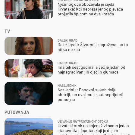
Njezinog oca obožavala je cijela
Hrvatska! Kći neprežaljenog pjevača
projurila špicom na dva kotača
TV
DALEKI GRAD
Daleki grad: Životno je ugrožena, no to
nitko ne zna
DALEKI GRAD
Ima tek šest godina, a već je jedan od
najnagrađivanijih dječjih glumaca
NASLJEDNIK
Nasljednik: Ponovni sukob dviju
obitelji, no ovaj mu je put neprijatelj
pomogao
PUTOVANJA
UŽIVANJE NA "PRIVATNOM" OTOKU
Hrvatski otok na kojem živi samo jedan
stanovnik: Ljepotan koji je diljem