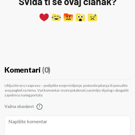
Sviđa ti se ovaj članak?
Komentari
(0)
Uključite se u raspravu – podijelite svoje mišljenje, postavite pitanja ili ponudite
svoj pogled na temu. Vaš komentar može potaknuti zanimljiv dijalog i obogatiti
zajednicu našeg portala.
Važna obavijest
!