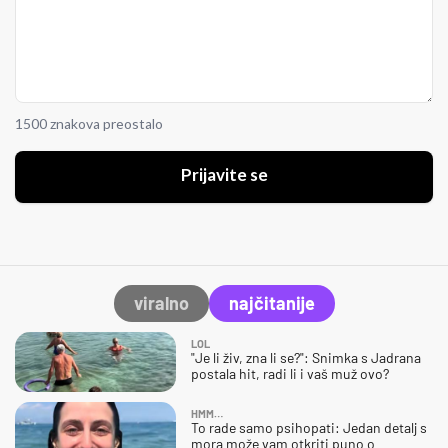
1500 znakova preostalo
Prijavite se
viralno
najčitanije
LOL
"Je li živ, zna li se?": Snimka s Jadrana
postala hit, radi li i vaš muž ovo?
HMM…
To rade samo psihopati: Jedan detalj s
mora može vam otkriti puno o