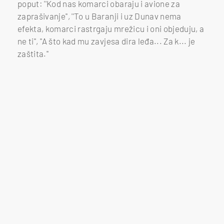
poput: ''Kod nas komarci obaraju i avione za
zaprašivanje'', ''To u Baranji i uz Dunav nema
efekta, komarci rastrgaju mrežicu i oni objeduju, a
ne ti'', ''A što kad mu zavjesa dira leđa... Za k... je
zaštita.''