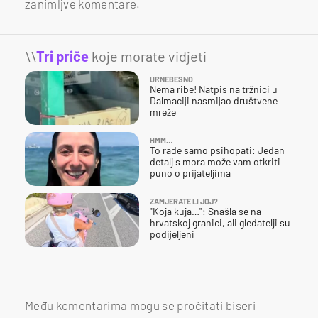
zanimljve komentare.
\\
Tri priče
koje morate vidjeti
URNEBESNO
Nema ribe! Natpis na tržnici u
Dalmaciji nasmijao društvene
mreže
HMM…
To rade samo psihopati: Jedan
detalj s mora može vam otkriti
puno o prijateljima
ZAMJERATE LI JOJ?
"Koja kuja…": Snašla se na
hrvatskoj granici, ali gledatelji su
podijeljeni
Među komentarima mogu se pročitati biseri