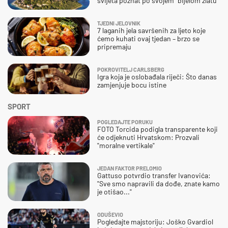
svijeta poznat po svojem "bijelom zlatu"
TJEDNI JELOVNIK
7 laganih jela savršenih za ljeto koje
ćemo kuhati ovaj tjedan – brzo se
pripremaju
POKROVITELJ CARLSBERG
Igra koja je oslobađala riječi: Što danas
zamjenjuje bocu istine
SPORT
POGLEDAJTE PORUKU
FOTO Torcida podigla transparente koji
će odjeknuti Hrvatskom: Prozvali
"moralne vertikale"
JEDAN FAKTOR PRELOMIO
Gattuso potvrdio transfer Ivanovića:
"Sve smo napravili da dođe, znate kamo
je otišao..."
ODUŠEVIO
Pogledajte majstoriju: Joško Gvardiol