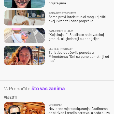
prijateljima
POKAŽITE ŠTO ZNATE!
Samo pravi intelektualci mogu riješiti
ovaj kviz bez ijedne pogreške
ZAMJERATE LI JOJ?
"Koja kuja…": Snašla se na hrvatskoj
granici, ali gledatelji su podijeljeni
JESTE LI PROBALI?
Turisticu oduševila ponuda u
Primoštenu: "Oni su puno pametniji od
nas"
\\ Pronađite
što vas zanima
VIJESTI
VELIKI PAD
Neviđene mjere osiguranja: Godinama
se skrivao i gradio carstvo, a sada su za