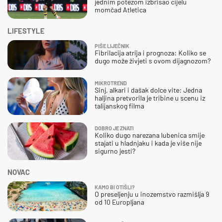
jednim potezom izbrisao cijelu
momčad Atletica
LIFESTYLE
PIŠE LIJEČNIK
Fibrilacija atrija i prognoza: Koliko se
dugo može živjeti s ovom dijagnozom?
MIKROTREND
Sinj, alkari i dašak dolce vite: Jedna
haljina pretvorila je tribine u scenu iz
talijanskog filma
DOBRO JE ZNATI
Koliko dugo narezana lubenica smije
stajati u hladnjaku i kada je više nije
sigurno jesti?
NOVAC
KAMO BI OTIŠLI?
O preseljenju u inozemstvo razmišlja 9
od 10 Europljana