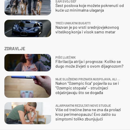
SAM SVOJ ŠEF
Šest poslova koje možete pokrenuti od
kuće uz minimalna ulaganja
TREĆI UNIKATNI BUGATTI
Nazvan je po vrsti srednjovjekovnog
viteškog konja i visok samo metar
ZDRAVLJE
PIŠE LIJEČNIK
Fibrilacija atrija i prognoza: Koliko se
dugo može živjeti s ovom dijagnozom?
NIJE SLUŽBENO PRIZNATA NUSPOJAVA, ALI ...
Nakon “Ozempic lica” pojavila su se i
“Ozempic stopala” – stručnjaci
objašnjavaju što se događa
ALARMANTNI REZULTATI NOVE STUDIJE
Više od trećine žena ne zna da prolazi
kroz perimenopauzu! Evo zašto su
simptomi toliko zbunjujući