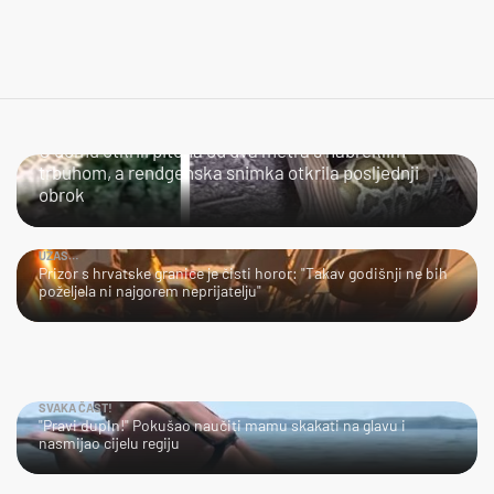
KAPITALAC
U domu otkrili pitona od dva metra s nabreklim
trbuhom, a rendgenska snimka otkrila posljednji
obrok
UŽAS…
Prizor s hrvatske granice je čisti horor: "Takav godišnji ne bih
poželjela ni najgorem neprijatelju"
SVAKA ČAST!
"Pravi dupin!" Pokušao naučiti mamu skakati na glavu i
nasmijao cijelu regiju