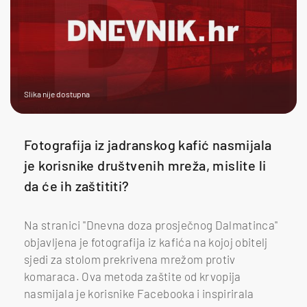
Slika nije dostupna
Fotografija iz jadranskog kafić nasmijala
je korisnike društvenih mreža, mislite li
da će ih zaštititi?
Na stranici ''Dnevna doza prosječnog Dalmatinca''
objavljena je fotografija iz kafića na kojoj obitelj
sjedi za stolom prekrivena mrežom protiv
komaraca. Ova metoda zaštite od krvopija
nasmijala je korisnike Facebooka i inspirirala