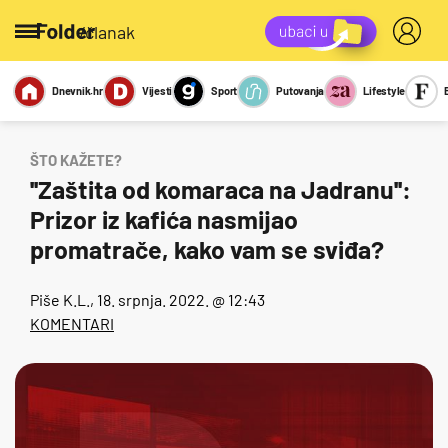
/članak
Dnevnik.hr
Vijesti
Sport
Putovanja
Lifestyle
Viralno
Miks
Kviz
Report
Sexy
ŠTO KAŽETE?
''Zaštita od komaraca na Jadranu'':
Prizor iz kafića nasmijao
promatrače, kako vam se sviđa?
Piše
K.L.
, 18. srpnja. 2022. @ 12:43
KOMENTARI