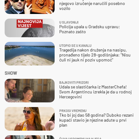
njegovo izručenje naručili posebno
vozilo
U SLAVONIJI
Policija upala u Gradsku upravu:
Poznato zašto
UTOPIO SE U KANALU
Tragedija nakon druženja na nasipu,
pronađeno tijelo 28-godišnjaka: "Nisu
čuli ni jauk ni poziv upomoć"
SHOW
BAJKOVITI PRIZORI
Udala se slastičarka iz MasterChefa!
Svom Argentincu izrekla je da u rodnoj
Hercegovini
PRKOSI VREMENU
Tko bi joj dao 58 godina? Duboko rezani
kupaći stavio je njezine adute u prvi
plan
ČUVA USPOMENU NA NJEGA