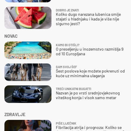
DOBRO JE ZNATI
Koliko dugo narezana lubenica smije
stajati u hladnjaku i kada je više nije
sigurno jesti?
NOVAC
KAMO BI OTIŠLI?
O preseljenju u inozemstvo razmišlja 9
od 10 Europljana
SAM SVOJ ŠEF
Šest poslova koje možete pokrenuti od
kuće uz minimalna ulaganja
TREĆI UNIKATNI BUGATTI
Nazvan je po vrsti srednjovjekovnog
viteškog konja i visok samo metar
ZDRAVLJE
PIŠE LIJEČNIK
Fibrilacija atrija i prognoza: Koliko se