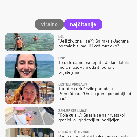
viralno
najčitanije
LOL
"Je li živ, zna li se?": Snimka s Jadrana
postala hit, radi li i vaš muž ovo?
HMM…
To rade samo psihopati: Jedan detalj s
mora može vam otkriti puno o
prijateljima
JESTE LI PROBALI?
Turisticu oduševila ponuda u
Primoštenu: "Oni su puno pametniji od
nas"
ZAMJERATE LI JOJ?
"Koja kuja…": Snašla se na hrvatskoj
granici, ali gledatelji su podijeljeni
POKAŽITE ŠTO ZNATE!
Samo pravi intelektualci mogu riješiti