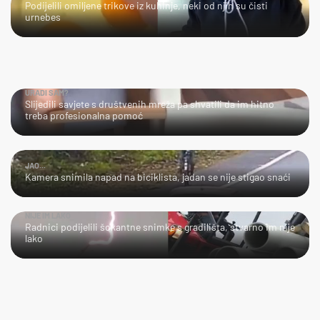
Podijelili omiljene trikove iz kuhinje, neki od njih su čisti
urnebes
URADI SAM?
Slijedili savjete s društvenih mreža pa shvatili da im hitno
treba profesionalna pomoć
JAO...
Kamera snimila napad na biciklista, jadan se nije stigao snaći
NIJE IM LAKO
Radnici podijelili šokantne snimke s gradilišta, stvarno im nije
lako