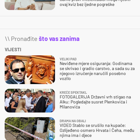
ovaj kviz bez ijedne pogreške
\\ Pronađite
što vas zanima
VIJESTI
VELIKI PAD
Neviđene mjere osiguranja: Godinama
se skrivao i gradio carstvo, a sada su za
njegovo izručenje naručili posebno
vozilo
KREĆE SPEKTAKL
FOTOGALERIJA Državni vrh stigao na
Alku: Pogledajte susret Plenkovića i
Milanovića
DRAMA NA OBALI
VIDEO Stablo se srušilo na kupače:
Ozlijeđeno osmero Hrvata i Čeha, među
njima ima i djece