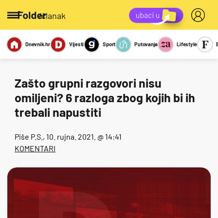
/članak
Dnevnik.hr
Vijesti
Sport
Putovanja
Lifestyle
Viralno
Miks
Kviz
Report
Sexy
Zašto grupni razgovori nisu
omiljeni? 6 razloga zbog kojih bi ih
trebali napustiti
Piše
P.S.
, 10. rujna. 2021. @ 14:41
KOMENTARI