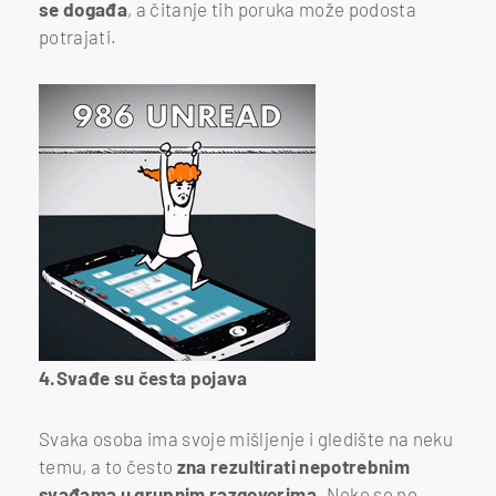
se događa
, a čitanje tih poruka može podosta
potrajati.
4.Svađe su česta pojava
Svaka osoba ima svoje mišljenje i gledište na neku
temu, a to često
zna rezultirati nepotrebnim
svađama u grupnim razgovorima.
Neke se ne