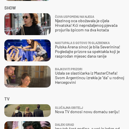
SHOW
ČUVA USPOMENU NA NJEGA
Njezinog oca obožavala je cijela
Hrvatska! Kći neprežaljenog pjevača
projurila špicom na dva kotača
NASTUPALA S GOTOVO 70 GLAZBENIKA
Pulska Arena sinoć je bila Severinina!
Pogledajte prizore sa spektakla koji je
rasprodan mjesec dana ranije
BAJKOVITI PRIZORI
Udala se slastičarka iz MasterChefa!
Svom Argentincu izrekla je "da" u rodnoj
Hercegovini
TV
SLUČAJNA OBITELJ
Nova TV donosi novu domaću seriju!
DALEKI GRAD
Ima tek šest godina, a već je jedan od