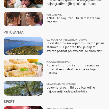
najnagrađivanijih dječjih glumaca
NASLJEDNIK
ANKETA: Koju ženu bi Serhat trebao
izabrati?
PUTOVANJA
UŽIVANJE NA "PRIVATNOM" OTOKU
Hrvatski otok na kojem živi samo jedan
stanovnik: Ljepotan koji je diljem
svijeta poznat po svojem "bijelom zlatu"
MA, SAVRŠENSTVO!
Kolač s limunom i sirom: Recept za
božanstvenu slasticu koja se topi u
ustima
NEVJEROJATNO OPASNO
Otrovno drvo: Tihi ubojica koji je
najopasniji kada padne kiša
SPORT
POGLEDAJTE PORUKU