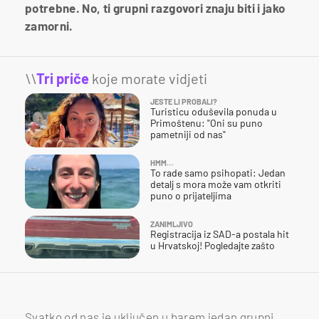
potrebne. No, ti grupni razgovori znaju biti i jako
zamorni.
\\
Tri priče
koje morate vidjeti
JESTE LI PROBALI?
Turisticu oduševila ponuda u
Primoštenu: "Oni su puno
pametniji od nas"
HMM…
To rade samo psihopati: Jedan
detalj s mora može vam otkriti
puno o prijateljima
ZANIMLJIVO
Registracija iz SAD-a postala hit
u Hrvatskoj! Pogledajte zašto
Svatko od nas je uključen u barem jedan grupni