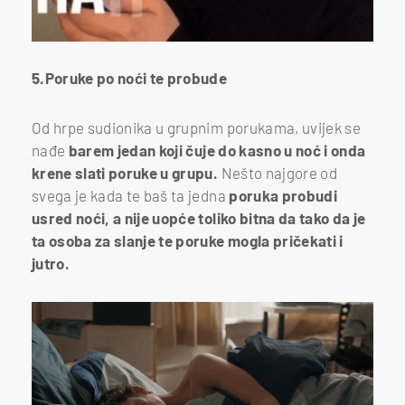
5.Poruke po noći te probude
Od hrpe sudionika u grupnim porukama, uvijek se
nađe
barem jedan koji čuje do kasno u noć i onda
krene slati poruke u grupu.
Nešto najgore od
svega je kada te baš ta jedna
poruka probudi
usred noći, a nije uopće toliko bitna da tako da je
ta osoba za slanje te poruke mogla pričekati i
jutro.