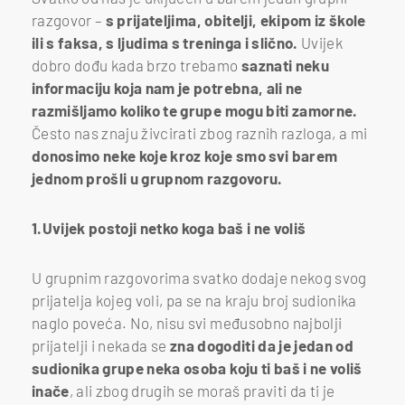
razgovor –
s prijateljima, obitelji, ekipom iz škole
ili s faksa, s ljudima s treninga i slično.
Uvijek
dobro dođu kada brzo trebamo
saznati neku
informaciju koja nam je potrebna, ali ne
razmišljamo koliko te grupe mogu biti zamorne.
Često nas znaju živcirati zbog raznih razloga, a mi
donosimo neke koje kroz koje smo svi barem
jednom prošli u grupnom razgovoru.
1.Uvijek postoji netko koga baš i ne voliš
U grupnim razgovorima svatko dodaje nekog svog
prijatelja kojeg voli, pa se na kraju broj sudionika
naglo poveća. No, nisu svi međusobno najbolji
prijatelji i nekada se
zna dogoditi da je jedan od
sudionika grupe neka osoba koju ti baš i ne voliš
inače
, ali zbog drugih se moraš praviti da ti je