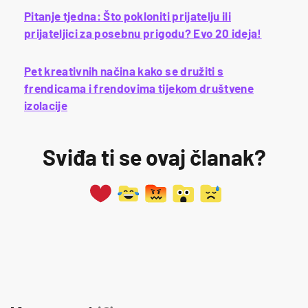
Pitanje tjedna: Što pokloniti prijatelju ili
prijateljici za posebnu prigodu? Evo 20 ideja!
Pet kreativnih načina kako se družiti s
frendicama i frendovima tijekom društvene
izolacije
Sviđa ti se ovaj članak?