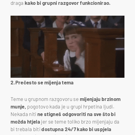
draga
kako bi grupni razgovor funkcionirao.
2.Prečesto se mijenja tema
Teme u grupnom razgovoru se
mijenjaju brzinom
munje,
pogotovo kada je u grupi hrpetina ljudi.
Nekada niti
ne stigneš odgovoriti na sve što bi
možda htjela
jer se teme toliko brzo mijenjaju da
bi trebala biti
dostupna 24/7 kako bi uspjela