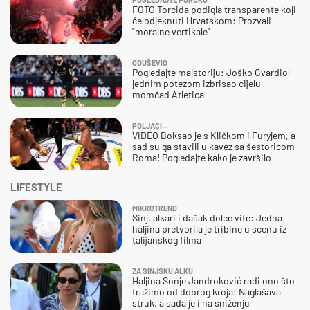
FOTO Torcida podigla transparente koji
će odjeknuti Hrvatskom: Prozvali
"moralne vertikale"
ODUŠEVIO
Pogledajte majstoriju: Joško Gvardiol
jednim potezom izbrisao cijelu
momčad Atletica
POLJACI...
VIDEO Boksao je s Kličkom i Furyjem, a
sad su ga stavili u kavez sa šestoricom
Roma! Pogledajte kako je završilo
LIFESTYLE
MIKROTREND
Sinj, alkari i dašak dolce vite: Jedna
haljina pretvorila je tribine u scenu iz
talijanskog filma
ZA SINJSKU ALKU
Haljina Sonje Jandroković radi ono što
tražimo od dobrog kroja: Naglašava
struk, a sada je i na sniženju