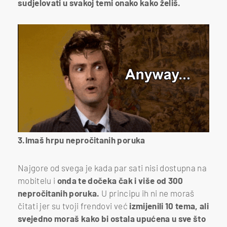
sudjelovati u svakoj temi onako kako želiš.
3.Imaš hrpu nepročitanih poruka
Najgore od svega je kada par sati nisi dostupna na
mobitelu i
onda te dočeka čak i više od 300
nepročitanih poruka.
U principu ih ni ne moraš
čitati jer su tvoji frendovi već
izmijenili 10 tema, ali
svejedno moraš kako bi ostala upućena u sve što