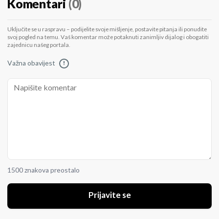
Komentari
(0)
Uključite se u raspravu – podijelite svoje mišljenje, postavite pitanja ili ponudite
svoj pogled na temu. Vaš komentar može potaknuti zanimljiv dijalog i obogatiti
zajednicu našeg portala.
Važna obavijest
!
1500 znakova preostalo
Prijavite se