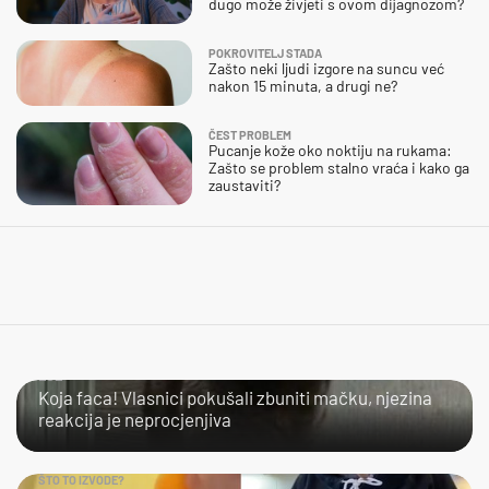
dugo može živjeti s ovom dijagnozom?
POKROVITELJ STADA
Zašto neki ljudi izgore na suncu već
nakon 15 minuta, a drugi ne?
ČEST PROBLEM
Pucanje kože oko noktiju na rukama:
Zašto se problem stalno vraća i kako ga
zaustaviti?
LOL
Koja faca! Vlasnici pokušali zbuniti mačku, njezina
reakcija je neprocjenjiva
ŠTO TO IZVODE?