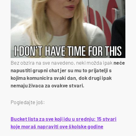
Bez obzira na sve navedeno, neki možda ipak
neće
napustiti grupni chat jer su mu to prijatelji s
kojima komunicira svaki dan, dok drugi ipak
nemaju živaca za ovakve stvari.
Pogledajte još:
Bucket lista za sve koji idu u srednju: 15 stvari
koje moraš napraviti ove školske godine