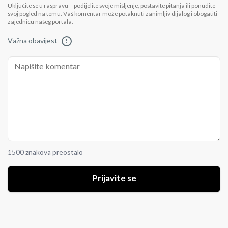
Uključite se u raspravu – podijelite svoje mišljenje, postavite pitanja ili ponudite
svoj pogled na temu. Vaš komentar može potaknuti zanimljiv dijalog i obogatiti
zajednicu našeg portala.
Važna obavijest
!
1500 znakova preostalo
Prijavite se