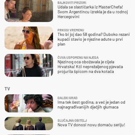
BAJKOVITI PRIZORI
Udala se slastičarka iz MasterChefa!
Svom Argentincu izrekla je da u rodnoj
Hercegovini
PRKOSI VREMENU
Tko bi joj dao 58 godina? Duboko rezani
kupaći stavio je njezine adute u prvi
plan
ČUVA USPOMENU NA NJEGA
Njezinog oca obožavala je cijela
Hrvatska! Kći neprežaljenog pjevača
projurila špicom na dva kotača
TV
DALEKI GRAD
Ima tek šest godina, a već je jedan od
najnagrađivanijih dječjih glumaca
SLUČAJNA OBITELJ
Nova TV donosi novu domaću seriju!