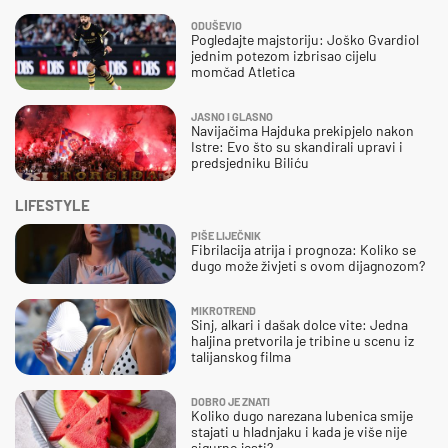
ODUŠEVIO
Pogledajte majstoriju: Joško Gvardiol
jednim potezom izbrisao cijelu
momčad Atletica
JASNO I GLASNO
Navijačima Hajduka prekipjelo nakon
Istre: Evo što su skandirali upravi i
predsjedniku Biliću
LIFESTYLE
PIŠE LIJEČNIK
Fibrilacija atrija i prognoza: Koliko se
dugo može živjeti s ovom dijagnozom?
MIKROTREND
Sinj, alkari i dašak dolce vite: Jedna
haljina pretvorila je tribine u scenu iz
talijanskog filma
DOBRO JE ZNATI
Koliko dugo narezana lubenica smije
stajati u hladnjaku i kada je više nije
sigurno jesti?