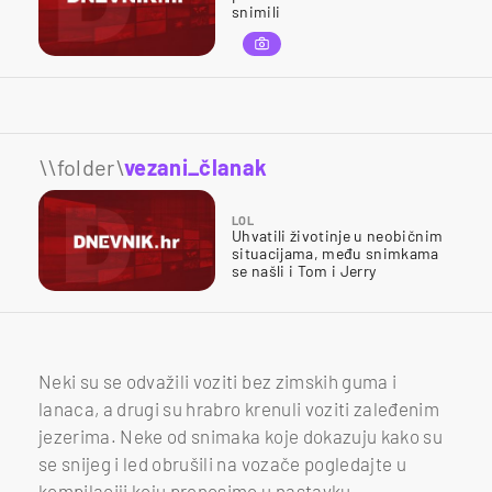
snimili
\\folder\
vezani_članak
LOL
Uhvatili životinje u neobičnim
situacijama, među snimkama
se našli i Tom i Jerry
Neki su se odvažili voziti bez zimskih guma i
lanaca, a drugi su hrabro krenuli voziti zaleđenim
jezerima. Neke od snimaka koje dokazuju kako su
se snijeg i led obrušili na vozače pogledajte u
kompilaciji koju prenosimo u nastavku.