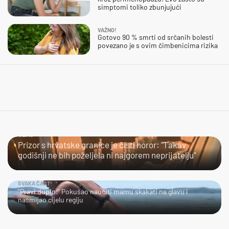
simptomi toliko zbunjujući
VAŽNO!
Gotovo 90 % smrti od srčanih bolesti
povezano je s ovim čimbenicima rizika
UŽAS…
Prizor s hrvatske granice je čisti horor: "Takav
godišnji ne bih poželjela ni najgorem neprijatelju"
SVAKA ČAST!
"Pravi dupin!" Pokušao naučiti mamu skakati na glavu i
nasmijao cijelu regiju