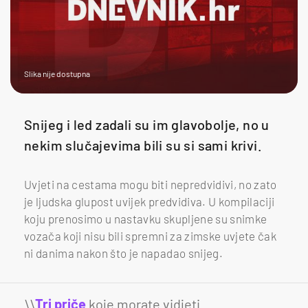
Slika nije dostupna
Snijeg i led zadali su im glavobolje, no u
nekim slučajevima bili su si sami krivi.
Uvjeti na cestama mogu biti nepredvidivi, no zato
je ljudska glupost uvijek predvidiva. U kompilaciji
koju prenosimo u nastavku skupljene su snimke
vozača koji nisu bili spremni za zimske uvjete čak
ni danima nakon što je napadao snijeg.
\\
Tri priče
koje morate vidjeti