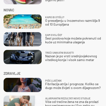
NOVAC
KAMO BI OTIŠLI?
O preseljenju u inozemstvo razmišlja 9
od 10 Europljana
SAM SVOJ ŠEF
Šest poslova koje možete pokrenuti od
kuće uz minimalna ulaganja
TREĆI UNIKATNI BUGATTI
Nazvan je po vrsti srednjovjekovnog
viteškog konja i visok samo metar
ZDRAVLJE
PIŠE LIJEČNIK
Fibrilacija atrija i prognoza: Koliko se
dugo može živjeti s ovom dijagnozom?
ALARMANTNI REZULTATI NOVE STUDIJE
Više od trećine žena ne zna da prolazi
kroz perimenopauzu! Evo zašto su