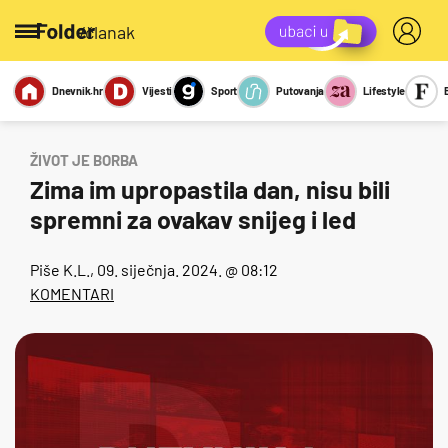
/članak
Dnevnik.hr
Vijesti
Sport
Putovanja
Lifestyle
Viralno
Miks
Kviz
Report
Sexy
ŽIVOT JE BORBA
Zima im upropastila dan, nisu bili
spremni za ovakav snijeg i led
Piše
K.L.
, 09. siječnja. 2024. @ 08:12
KOMENTARI