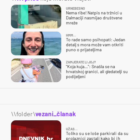
URNEBESNO
Nema ribe! Natpis na tržnici u
Dalmaciji nasmijao društvene
mreže
HMM…
To rade samo psihopati: Jedan
detalj s mora može vam otkriti
puno o prijateljima
ZAMJERATE LI JOJ?
"Koja kuja…": Snašla se na
hrvatskoj granici, ali gledatelji su
podijeljeni
\\folder\
vezani_članak
UŽAS…
Toliko su se loše parkirali da su
prolaznici zastali kako bi ih