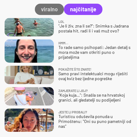
viralno
najčitanije
LOL
"Je li živ, zna li se?": Snimka s Jadrana
postala hit, radi li i vaš muž ovo?
HMM…
To rade samo psihopati: Jedan detalj s
mora može vam otkriti puno o
prijateljima
POKAŽITE ŠTO ZNATE!
Samo pravi intelektualci mogu riješiti
ovaj kviz bez ijedne pogreške
ZAMJERATE LI JOJ?
"Koja kuja…": Snašla se na hrvatskoj
granici, ali gledatelji su podijeljeni
JESTE LI PROBALI?
Turisticu oduševila ponuda u
Primoštenu: "Oni su puno pametniji od
nas"