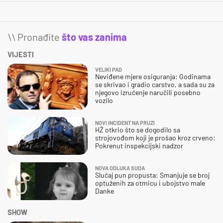
\\ Pronađite
što vas zanima
VIJESTI
VELIKI PAD
Neviđene mjere osiguranja: Godinama
se skrivao i gradio carstvo, a sada su za
njegovo izručenje naručili posebno
vozilo
NOVI INCIDENT NA PRUZI
HŽ otkrio što se dogodilo sa
strojovođom koji je prošao kroz crveno:
Pokrenut inspekcijski nadzor
NOVA ODLUKA SUDA
Slučaj pun propusta: Smanjuje se broj
optuženih za otmicu i ubojstvo male
Danke
SHOW