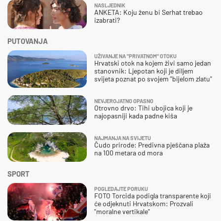
NASLJEDNIK
ANKETA: Koju ženu bi Serhat trebao
izabrati?
PUTOVANJA
UŽIVANJE NA "PRIVATNOM" OTOKU
Hrvatski otok na kojem živi samo jedan
stanovnik: Ljepotan koji je diljem
svijeta poznat po svojem "bijelom zlatu"
NEVJEROJATNO OPASNO
Otrovno drvo: Tihi ubojica koji je
najopasniji kada padne kiša
NAJMANJA NA SVIJETU
Čudo prirode: Predivna pješčana plaža
na 100 metara od mora
SPORT
POGLEDAJTE PORUKU
FOTO Torcida podigla transparente koji
će odjeknuti Hrvatskom: Prozvali
"moralne vertikale"