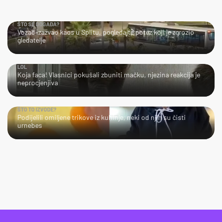
ŠTO SE DOGAĐA?
Vozač izazvao kaos u Splitu, pogledajte potez koji je zgrozio
gledatelje
LOL
Koja faca! Vlasnici pokušali zbuniti mačku, njezina reakcija je
neprocjenjiva
ŠTO TO IZVODE?
Podijelili omiljene trikove iz kuhinje, neki od njih su čisti
urnebes