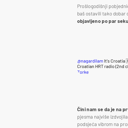
Prošlogodišnji pobjednic
baš ostavili tako dobar
objavljeno po par sek
@nagardilam
It's Croatia
Croatian HRT radio (2nd c
Zorke
Čini nam se da je na 
pjesma najviše izdvojila
podsjeća vibrom na pro