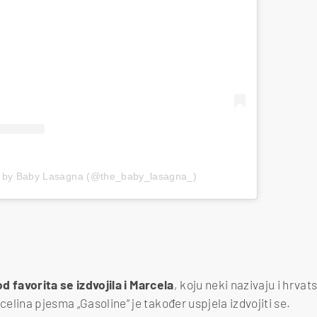
d by Baby Lasagna (@the_baby_lasagna_)
d favorita se izdvojila i Marcela
, koju neki nazivaju i hrva
elina pjesma „Gasoline“ je također uspjela izdvojiti se.