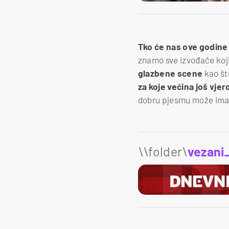
Tko će nas ove godine
znamo sve izvođače koji
glazbene scene
kao što
za koje većina još vjero
dobru pjesmu može imat
\\folder\
vezani