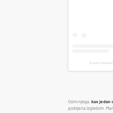
A post share
Osim njega,
kao jedan o
podsjeća izgledom. Marc