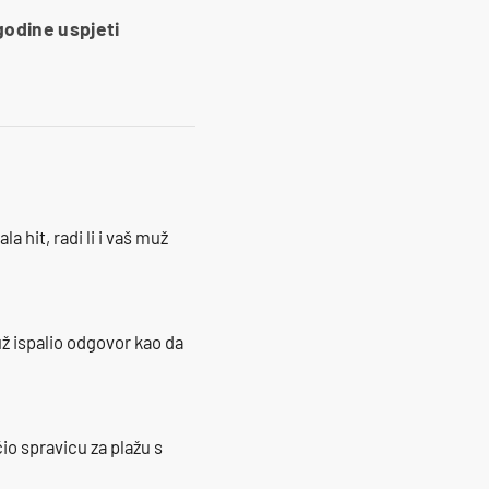
godine uspjeti
la hit, radi li i vaš muž
ž ispalio odgovor kao da
io spravicu za plažu s