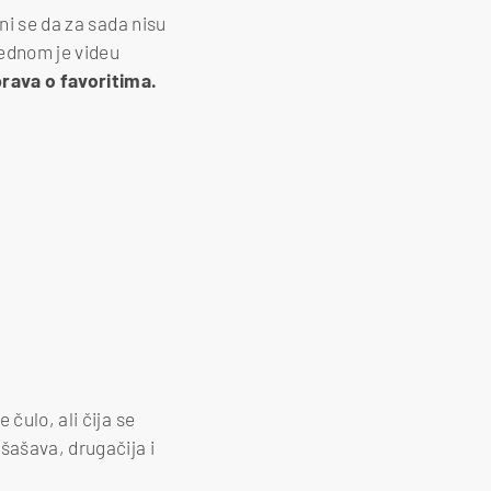
ni se da za sada nisu
ednom je videu
rava o favoritima.
 čulo, ali čija se
šašava, drugačija i