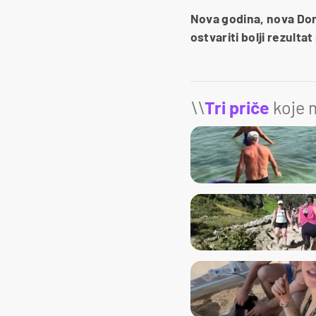
Nova godina, nova Dor
ostvariti bolji rezult
\\
Tri priče
koje m