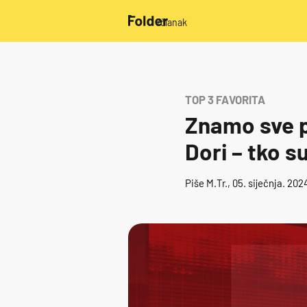
/članak
TOP 3 FAVORITA
Znamo sve p
Dori – tko s
Piše
M.Tr.
, 05. siječnja. 202