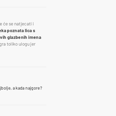
 će se natjecati i
eka poznata lica s
vih glazbenih imena
gra toliko ulogu jer
bolje, a kada najgore?