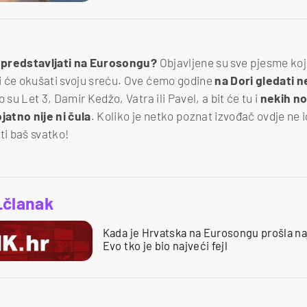
 predstavljati na Eurosongu?
Objavljene su sve pjesme koje
 će okušati svoju sreću. Ove ćemo godine
na Dori gledati n
 su Let 3, Damir Kedžo, Vatra ili Pavel, a bit će tu i
nekih no
jatno nije ni čula
. Koliko je netko poznat izvođač ovdje ne i
i baš svatko!
_članak
Kada je Hrvatska na Eurosongu prošla naj
Evo tko je bio najveći fejl