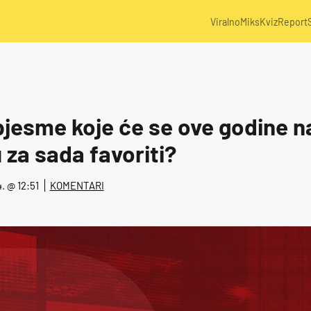
Viralno
Miks
Kviz
Report
jesme koje će se ove godine na
u za sada favoriti?
4. @ 12:51
KOMENTARI