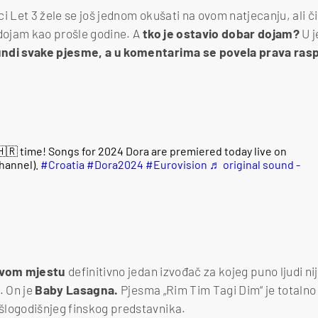
i Let 3 žele se još jednom okušati na ovom natjecanju, ali či
 dojam kao prošle godine. A
tko je ostavio dobar dojam?
U j
undi svake pjesme, a u komentarima se povela prava rasp
 🇭🇷 time! Songs for 2024 Dora are premiered today live on
hannel).
#Croatia
#Dora2024
#Eurovision
♬ original sound -
prvom mjestu
definitivno jedan izvođač za kojeg puno ljudi nije
. On je
Baby Lasagna.
Pjesma „Rim Tim Tagi Dim“ je totalno 
šlogodišnjeg finskog predstavnika.