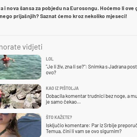
a i nova šansa za pobjedu na Eurosongu. Hoćemo li ove 
at nego prijašnjih? Saznat ćemo kroz nekoliko mjeseci!
orate vidjeti
LOL
"Je li živ, zna li se?": Snimka s Jadrana posta
ovo?
KAO IZ PIŠTOLJA
Dobacila komentar trudnici bez noge, a mu
je samo čekao…
ŠTO KAŽETE?
Isključio komentare: Par iz Srbije preporuč
Temua, čini li vam se ovo sigurnim?