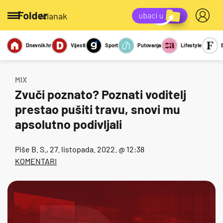
/članak
Dnevnik.hr
Vijesti
Sport
Putovanja
Lifestyle
Viralno
Miks
Kviz
Report
Sexy
MIX
Zvuči poznato? Poznati voditelj
prestao pušiti travu, snovi mu
apsolutno podivljali
Piše
B. S.
, 27. listopada. 2022. @ 12:38
KOMENTARI