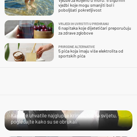
Vježbe za koljeno u moru: 5 sigurnih
vježbi koje mogu smanjiti bol i
poboljšati pokretljivost
VRIJEDI IH UVRSTITI U PREHRANU
6 napitaka koje dijetetičari preporučuju
za zdrave zglobove
PRIRODNE ALTERNATIVE
5 pića koja imaju više elektrolita od
sportskih pića
NIJE LAKO BITI LOPOV
Kamere uhvatile najgluplje kriminalce na svijetu,
pogledajte kako su se obrukali