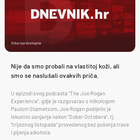
Slika nije dostupna
Nije da smo probali na vlastitoj koži, ali
smo se naslušali ovakvih priča.
U epizodi svog podcasta “The Joe Rogan
Experience”, gdje je razgovarao s mikologom
Paulom Stametsom, Joe Rogan podijelio je
iskustvo sanjanja nakon “Sober Octobera”, tj.
“trijeznog listopada” provedenog bez pušenja trave
i pijenja alkohola.