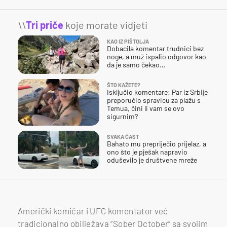
\\
Tri priče
koje morate vidjeti
KAO IZ PIŠTOLJA
Dobacila komentar trudnici bez
noge, a muž ispalio odgovor kao
da je samo čekao…
ŠTO KAŽETE?
Isključio komentare: Par iz Srbije
preporučio spravicu za plažu s
Temua, čini li vam se ovo
sigurnim?
SVAKA ČAST
Bahato mu prepriječio prijelaz, a
ono što je pješak napravio
oduševilo je društvene mreže
Američki komičar i UFC komentator već
tradicionalno obilježava “Sober October” sa svojim