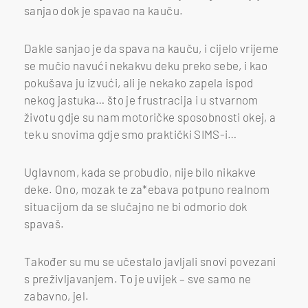
sanjao dok je spavao na kauču.
Dakle sanjao je da spava na kauču, i cijelo vrijeme
se mučio navući nekakvu deku preko sebe, i kao
pokušava ju izvući, ali je nekako zapela ispod
nekog jastuka… što je frustracija i u stvarnom
životu gdje su nam motoričke sposobnosti okej, a
tek u snovima gdje smo praktički SIMS-i…
Uglavnom, kada se probudio, nije bilo nikakve
deke. Ono, mozak te za*ebava potpuno realnom
situacijom da se slučajno ne bi odmorio dok
spavaš.
Također su mu se učestalo javljali snovi povezani
s preživljavanjem. To je uvijek – sve samo ne
zabavno, jel.