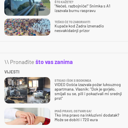
ŠTO KAŽETE?
"Nećeš, razbojniče!" Snimka s A1
izazvala burnu raspravu
TEŠKO ĆE TO ZABORAVITI
Kupače kod Zadra iznenadio
nesvakidašnji prizor
\\ Pronađite
što vas zanima
VIJESTI
STIGAO I ŠOK S BOOKINGA
VIDEO Gošća izazvala požar luksuznog
apartmana. Vlasnik: "Dok je gorjelo,
smijali su se, pili i pokazivali mi srednji
prst"
IMAŠ PRAVO, OSTVARI GA!
Tko ima pravo na inkluzivni dodatak?
Može se dobiti i 720 eura