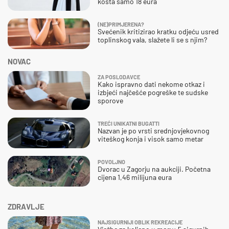
košta samo 18 eura
(NE)PRIMJERENA?
Svećenik kritizirao kratku odjeću usred
toplinskog vala, slažete li se s njim?
NOVAC
ZA POSLODAVCE
Kako ispravno dati nekome otkaz i
izbjeći najčešće pogreške te sudske
sporove
TREĆI UNIKATNI BUGATTI
Nazvan je po vrsti srednjovjekovnog
viteškog konja i visok samo metar
POVOLJNO
Dvorac u Zagorju na aukciji. Početna
cijena 1,46 milijuna eura
ZDRAVLJE
NAJSIGURNIJI OBLIK REKREACIJE