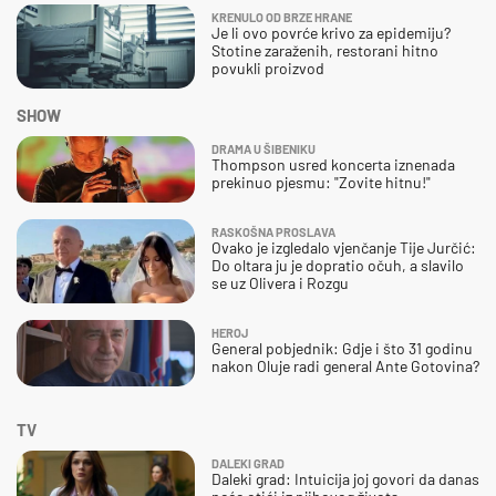
KRENULO OD BRZE HRANE
Je li ovo povrće krivo za epidemiju?
Stotine zaraženih, restorani hitno
povukli proizvod
SHOW
DRAMA U ŠIBENIKU
Thompson usred koncerta iznenada
prekinuo pjesmu: "Zovite hitnu!"
RASKOŠNA PROSLAVA
Ovako je izgledalo vjenčanje Tije Jurčić:
Do oltara ju je dopratio očuh, a slavilo
se uz Olivera i Rozgu
HEROJ
General pobjednik: Gdje i što 31 godinu
nakon Oluje radi general Ante Gotovina?
TV
DALEKI GRAD
Daleki grad: Intuicija joj govori da danas