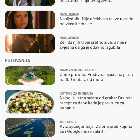
neće otići iz njihovog života
NASLJEDNIK
Nasljednik: Nije očekivala takve uvrede
od vlastite majke
NASLJEDNIK
Želi da njih troje sretno žive, a nije ni
svjesna da ga je odavno izgubila
PUTOVANJA
NAJMANJA NA SVIJETU
Čudo prirode: Predivna pješčana plaža
na 100 metara od mora
GOTOVO ZA 15 MINUTA
Najbolja ljetna salata od graha: Brzinski
recept za dane kada je prevruće za
kuhanje
15 PITANJA
Kviz općeg znanja: Za one pred kojima
se i Google može sakriti