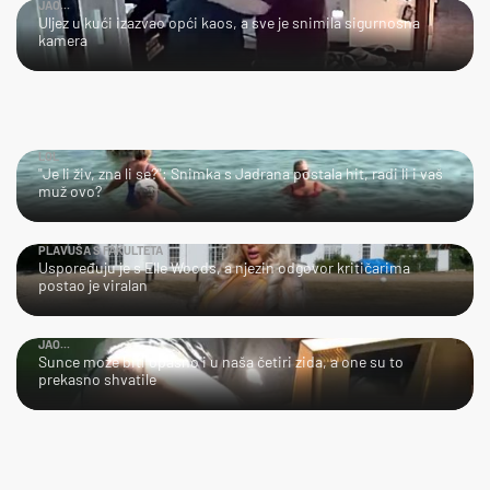
JAO...
Uljez u kući izazvao opći kaos, a sve je snimila sigurnosna
kamera
LOL
"Je li živ, zna li se?": Snimka s Jadrana postala hit, radi li i vaš
muž ovo?
PLAVUŠA S FAKULTETA
Uspoređuju je s Elle Woods, a njezin odgovor kritičarima
postao je viralan
JAO...
Sunce može biti opasno i u naša četiri zida, a one su to
prekasno shvatile