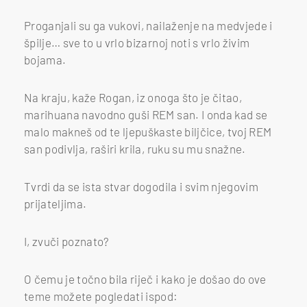
Proganjali su ga vukovi, nailaženje na medvjede i
špilje… sve to u vrlo bizarnoj noti s vrlo živim
bojama.
Na kraju, kaže Rogan, iz onoga što je čitao,
marihuana navodno guši REM san. I onda kad se
malo makneš od te ljepuškaste biljčice, tvoj REM
san podivlja, raširi krila, ruku su mu snažne.
Tvrdi da se ista stvar dogodila i svim njegovim
prijateljima.
I, zvuči poznato?
O čemu je točno bila riječ i kako je došao do ove
teme možete pogledati ispod: