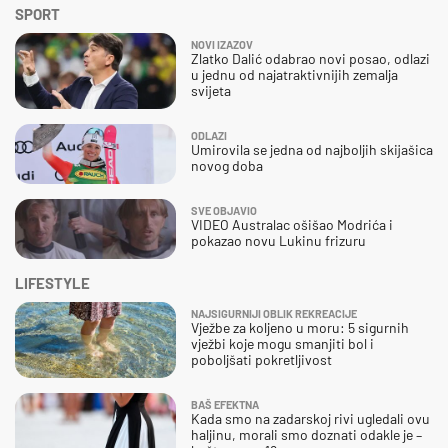
SPORT
NOVI IZAZOV
Zlatko Dalić odabrao novi posao, odlazi
u jednu od najatraktivnijih zemalja
svijeta
ODLAZI
Umirovila se jedna od najboljih skijašica
novog doba
SVE OBJAVIO
VIDEO Australac ošišao Modrića i
pokazao novu Lukinu frizuru
LIFESTYLE
NAJSIGURNIJI OBLIK REKREACIJE
Vježbe za koljeno u moru: 5 sigurnih
vježbi koje mogu smanjiti bol i
poboljšati pokretljivost
BAŠ EFEKTNA
Kada smo na zadarskoj rivi ugledali ovu
haljinu, morali smo doznati odakle je –