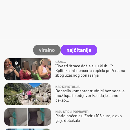
viralno
najčitanije
UŽAS…
"Ove tri štrace došle su u klub…":
Splitska influencerica oplela po ženama
zbog užasnog ponašanja
KAO IZ PIŠTOLJA
Dobacila komentar trudnici bez noge, a
muž ispalio odgovor kao da je samo
čekao…
NISU STIGLI POPRAVITI
Platio noćenje u Zadru 105 eura, a ovo
ga je dočekalo