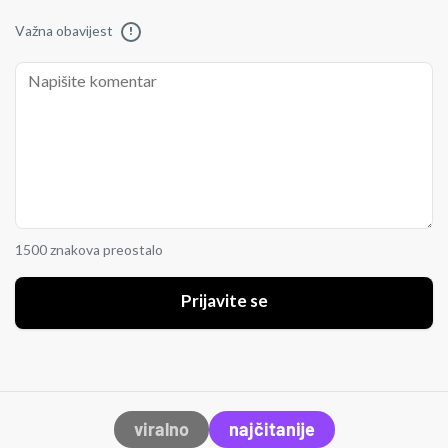
Važna obavijest
!
1500 znakova preostalo
Prijavite se
viralno
najčitanije