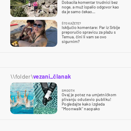
Dobacila komentar trudnici bez
noge, a muž ispalio odgovor kao
da je samo čekao…
ŠTO KAŽETE?
Isključio komentare: Par iz Srbije
preporučio spravicu za plažu s
Temua, čini li vam se ovo
sigurnim?
\\folder\
vezani_članak
SMOOTH
Ovaj je potez na umjetničkom
plivanju oduševio publiku!
Pogledajte kako izgleda
''Moonwalk'' naopako