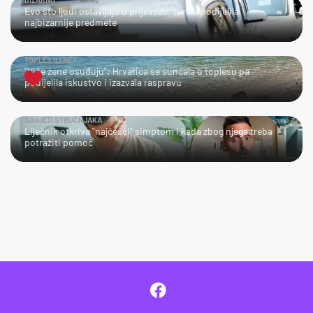
Evo što ljudi ostavljaju u prijevozu, tvrtka podijelila
najbizarnije predmete
TOPLES ILI NE?
"Više žene osuđuju": Hrvatica se sunčala u toplesu pa
podijelila iskustvo i izazvala raspravu
SAVJETI STRUČNJAKA
Liječnik otkriva "najčešći" simptom i kada zbog njega treba
potražiti pomoć