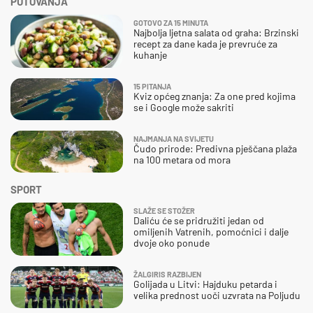
PUTOVANJA
GOTOVO ZA 15 MINUTA
Najbolja ljetna salata od graha: Brzinski
recept za dane kada je prevruće za
kuhanje
15 PITANJA
Kviz općeg znanja: Za one pred kojima
se i Google može sakriti
NAJMANJA NA SVIJETU
Čudo prirode: Predivna pješčana plaža
na 100 metara od mora
SPORT
SLAŽE SE STOŽER
Daliću će se pridružiti jedan od
omiljenih Vatrenih, pomoćnici i dalje
dvoje oko ponude
ŽALGIRIS RAZBIJEN
Golijada u Litvi: Hajduku petarda i
velika prednost uoči uzvrata na Poljudu