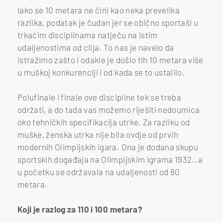
Iako se 10 metara ne čini kao neka prevelika
razlika, podatak je čudan jer se obično sportaši u
trkaćim disciplinama natječu na istim
udaljenostima od cilja. To nas je navelo da
istražimo zašto i odakle je došlo tih 10 metara više
u muškoj konkurenciji i od kada se to ustalilo.
Polufinale i finale ove discipline tek se treba
održati, a do tada vas možemo riješiti nedoumica
oko tehničkih specifikacija utrke. Za razliku od
muške, ženska utrka nije bila ovdje od prvih
modernih Olimpijskih igara. Ona je dodana skupu
sportskih događaja na Olimpijskim igrama 1932., a
u početku se održavala na udaljenosti od 80
metara.
Koji je razlog za 110 i 100 metara?