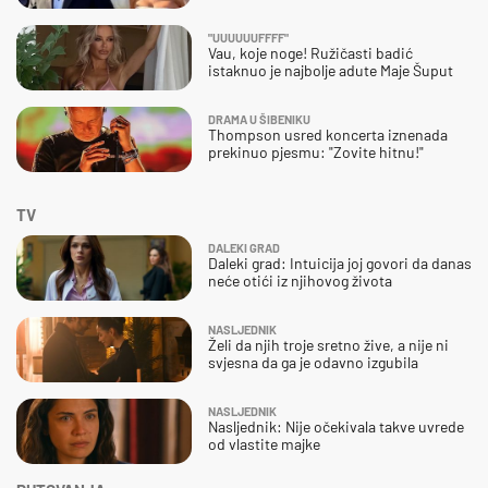
"UUUUUUFFFF"
Vau, koje noge! Ružičasti badić
istaknuo je najbolje adute Maje Šuput
DRAMA U ŠIBENIKU
Thompson usred koncerta iznenada
prekinuo pjesmu: "Zovite hitnu!"
TV
DALEKI GRAD
Daleki grad: Intuicija joj govori da danas
neće otići iz njihovog života
NASLJEDNIK
Želi da njih troje sretno žive, a nije ni
svjesna da ga je odavno izgubila
NASLJEDNIK
Nasljednik: Nije očekivala takve uvrede
od vlastite majke