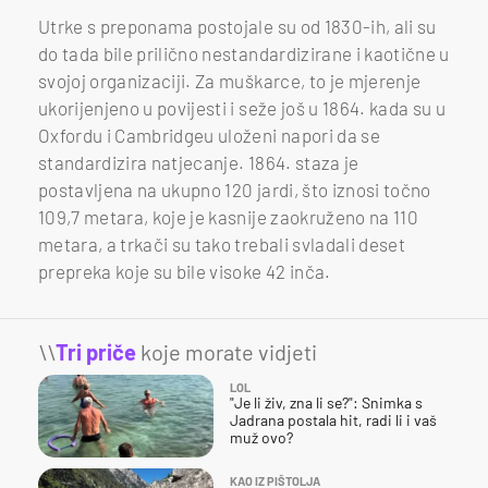
Utrke s preponama postojale su od 1830-ih, ali su
do tada bile prilično nestandardizirane i kaotične u
svojoj organizaciji. Za muškarce, to je mjerenje
ukorijenjeno u povijesti i seže još u 1864. kada su u
Oxfordu i Cambridgeu uloženi napori da se
standardizira natjecanje. 1864. staza je
postavljena na ukupno 120 jardi, što iznosi točno
109,7 metara, koje je kasnije zaokruženo na 110
metara, a trkači su tako trebali svladali deset
prepreka koje su bile visoke 42 inča.
\\
Tri priče
koje morate vidjeti
LOL
"Je li živ, zna li se?": Snimka s
Jadrana postala hit, radi li i vaš
muž ovo?
KAO IZ PIŠTOLJA