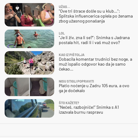
UŽAS…
"Ove tri štrace došle su u klub…":
Splitska influencerica oplela po ženama
zbog užasnog ponašanja
LOL
"Je li živ, zna li se?": Snimka s Jadrana
postala hit, radi li i vaš muž ovo?
KAO IZ PIŠTOLJA
Dobacila komentar trudnici bez noge, a
muž ispalio odgovor kao da je samo
čekao…
NISU STIGLI POPRAVITI
Platio noćenje u Zadru 105 eura, a ovo
ga je dočekalo
ŠTO KAŽETE?
"Nećeš, razbojniče!" Snimka s A1
izazvala burnu raspravu