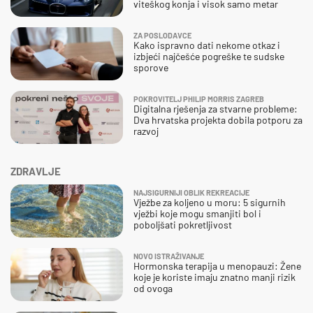
viteškog konja i visok samo metar
ZA POSLODAVCE
Kako ispravno dati nekome otkaz i
izbjeći najčešće pogreške te sudske
sporove
POKROVITELJ PHILIP MORRIS ZAGREB
Digitalna rješenja za stvarne probleme:
Dva hrvatska projekta dobila potporu za
razvoj
ZDRAVLJE
NAJSIGURNIJI OBLIK REKREACIJE
Vježbe za koljeno u moru: 5 sigurnih
vježbi koje mogu smanjiti bol i
poboljšati pokretljivost
NOVO ISTRAŽIVANJE
Hormonska terapija u menopauzi: Žene
koje je koriste imaju znatno manji rizik
od ovoga