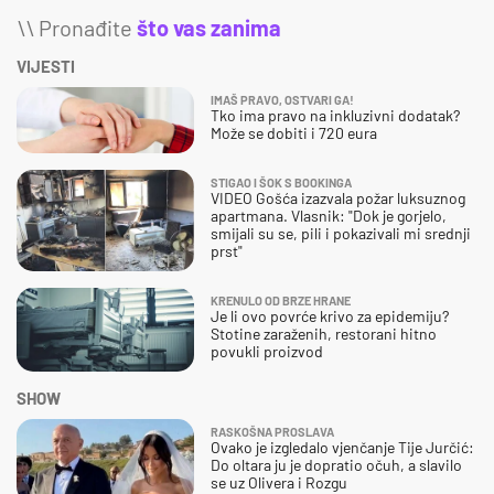
\\ Pronađite
što vas zanima
VIJESTI
IMAŠ PRAVO, OSTVARI GA!
Tko ima pravo na inkluzivni dodatak?
Može se dobiti i 720 eura
STIGAO I ŠOK S BOOKINGA
VIDEO Gošća izazvala požar luksuznog
apartmana. Vlasnik: "Dok je gorjelo,
smijali su se, pili i pokazivali mi srednji
prst"
KRENULO OD BRZE HRANE
Je li ovo povrće krivo za epidemiju?
Stotine zaraženih, restorani hitno
povukli proizvod
SHOW
RASKOŠNA PROSLAVA
Ovako je izgledalo vjenčanje Tije Jurčić:
Do oltara ju je dopratio očuh, a slavilo
se uz Olivera i Rozgu