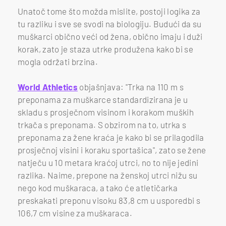
Unatoč tome što možda mislite, postoji logika za
tu razliku i sve se svodi na biologiju. Budući da su
muškarci obično veći od žena, obično imaju i duži
korak, zato je staza utrke produžena kako bi se
mogla održati brzina.
World Athletics
objašnjava: "Trka na 110 m s
preponama za muškarce standardizirana je u
skladu s prosječnom visinom i korakom muških
trkača s preponama. S obzirom na to, utrka s
preponama za žene kraća je kako bi se prilagodila
prosječnoj visini i koraku sportašica", zato se žene
natječu u 10 metara kraćoj utrci, no to nije jedini
razlika. Naime, prepone na ženskoj utrci nižu su
nego kod muškaraca, a tako će atletičarka
preskakati preponu visoku 83,8 cm u usporedbi s
106,7 cm visine za muškaraca.