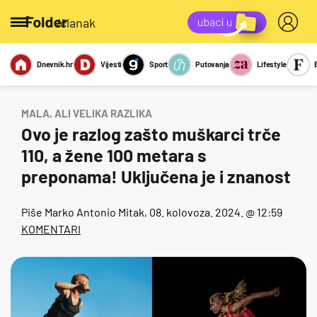
/članak
Dnevnik.hr
Vijesti
Sport
Putovanja
Lifestyle
Viralno
Miks
Kviz
Report
Sexy
MALA, ALI VELIKA RAZLIKA
Ovo je razlog zašto muškarci trče
110, a žene 100 metara s
preponama! Uključena je i znanost
Piše
Marko Antonio Mitak
, 08. kolovoza. 2024. @ 12:59
KOMENTARI