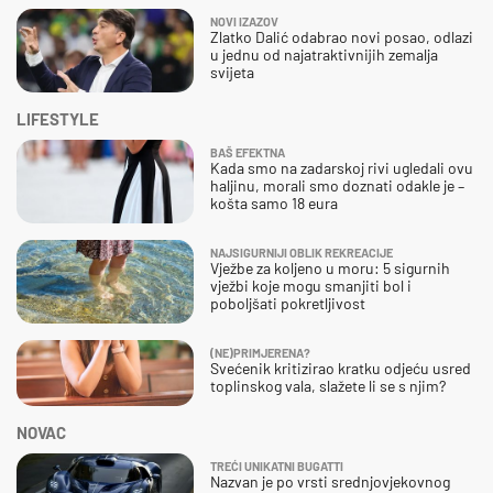
NOVI IZAZOV
Zlatko Dalić odabrao novi posao, odlazi
u jednu od najatraktivnijih zemalja
svijeta
LIFESTYLE
BAŠ EFEKTNA
Kada smo na zadarskoj rivi ugledali ovu
haljinu, morali smo doznati odakle je –
košta samo 18 eura
NAJSIGURNIJI OBLIK REKREACIJE
Vježbe za koljeno u moru: 5 sigurnih
vježbi koje mogu smanjiti bol i
poboljšati pokretljivost
(NE)PRIMJERENA?
Svećenik kritizirao kratku odjeću usred
toplinskog vala, slažete li se s njim?
NOVAC
TREĆI UNIKATNI BUGATTI
Nazvan je po vrsti srednjovjekovnog