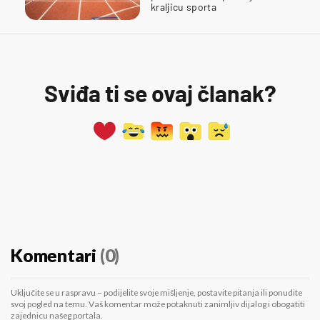
kraljicu sporta
Sviđa ti se ovaj članak?
Komentari
(0)
Uključite se u raspravu – podijelite svoje mišljenje, postavite pitanja ili ponudite
svoj pogled na temu. Vaš komentar može potaknuti zanimljiv dijalog i obogatiti
zajednicu našeg portala.