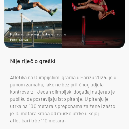
Muškarac i žena koji preskaču preponu
Foto: Canva
Nije riječ o greški
Atletika na Olimpijskim igrama u Parizu 2024. je u
punom zamahu, iako ne bez priličnog udjela
kontroverzi. Jedan olimpijski događaj natjerao je
publiku da postavljaju isto pitanje. U pitanju je
utrka na 100 metara s preponama za žene i zašto
je 10 metara kraća od muške utrke u kojoj
atletičari trče 110 metara.