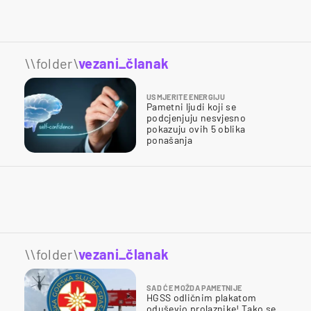
\\folder\
vezani_članak
USMJERITE ENERGIJU
Pametni ljudi koji se
podcjenjuju nesvjesno
pokazuju ovih 5 oblika
ponašanja
\\folder\
vezani_članak
SAD ĆE MOŽDA PAMETNIJE
HGSS odličnim plakatom
oduševio prolaznike! Tako se