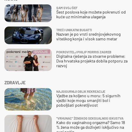
SAM SVOJ ŠEF
Šest poslova koje možete pokrenuti od
kuće uz minimalna ulaganja
TREĆI UNIKATNI BUGATTI
Nazvan je po vrsti srednjovjekovnog
viteškog konja i visok samo metar
POKROVITELJ PHILIP MORRIS ZAGREB
Digitalna rješenja za stvarne probleme:
Dva hrvatska projekta dobila potporu za
razvoj
ZDRAVLJE
NAJSIGURNIJI OBLIK REKREACIJE
Vježbe za koljeno u moru: 5 sigurnih
vježbi koje mogu smanjiti bol i
poboljšati pokretljivost
"VRHUNAC" ŽENSKOG SEKSUALNOG ISKUSTVA
Kako do vaginalnog orgazma? Samo 18
% žena može ga doživjeti isključivo na
ovaj način