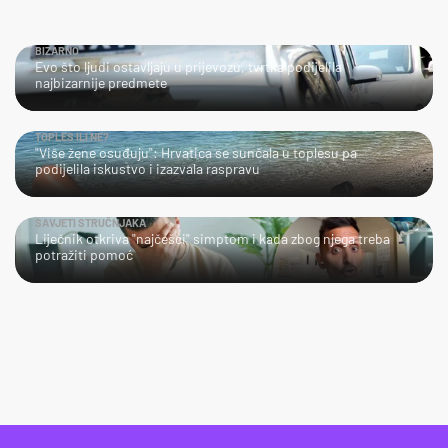
BIZARNO
Evo što ljudi ostavljaju u prijevozu, tvrtka podijelila
najbizarnije predmete
TOPLES ILI NE?
"Više žene osuđuju": Hrvatica se sunčala u toplesu pa
podijelila iskustvo i izazvala raspravu
SAVJETI STRUČNJAKA
Liječnik otkriva "najčešći" simptom i kada zbog njega treba
potražiti pomoć