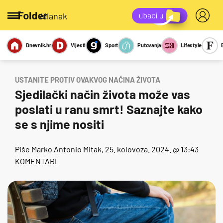
/članak
Dnevnik.hr
Vijesti
Sport
Putovanja
Lifestyle
Viralno
Miks
Kviz
Report
Sexy
USTANITE PROTIV OVAKVOG NAČINA ŽIVOTA
Sjedilački način života može vas
poslati u ranu smrt! Saznajte kako
se s njime nositi
Piše
Marko Antonio Mitak
, 25. kolovoza. 2024. @ 13:43
KOMENTARI