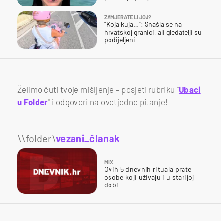
ZAMJERATE LI JOJ?
"Koja kuja…": Snašla se na
hrvatskoj granici, ali gledatelji su
podijeljeni
Želimo čuti tvoje mišljenje – posjeti rubriku "
Ubaci
u Folder
" i odgovori na ovotjedno pitanje!
\\folder\
vezani_članak
MIX
Ovih 5 dnevnih rituala prate
osobe koji uživaju i u starijoj
dobi