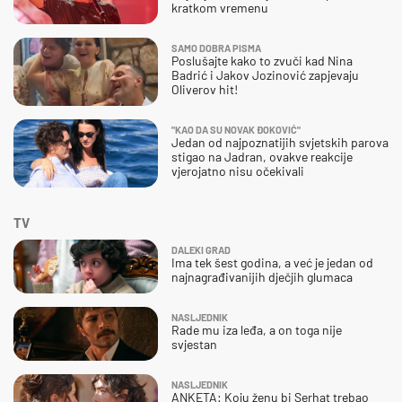
kratkom vremenu
SAMO DOBRA PISMA
Poslušajte kako to zvuči kad Nina
Badrić i Jakov Jozinović zapjevaju
Oliverov hit!
"KAO DA SU NOVAK ĐOKOVIĆ"
Jedan od najpoznatijih svjetskih parova
stigao na Jadran, ovakve reakcije
vjerojatno nisu očekivali
TV
DALEKI GRAD
Ima tek šest godina, a već je jedan od
najnagrađivanijih dječjih glumaca
NASLJEDNIK
Rade mu iza leđa, a on toga nije
svjestan
NASLJEDNIK
ANKETA: Koju ženu bi Serhat trebao