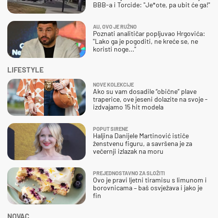
BBB-a i Torcide: "Je*ote, pa ubit će ga!"
AU, OVO JE RUŽNO
Poznati analitičar popljuvao Hrgovića:
"Lako ga je pogoditi, ne kreće se, ne
koristi noge..."
LIFESTYLE
NOVE KOLEKCIJE
Ako su vam dosadile “obične” plave
traperice, ove jeseni dolazite na svoje -
izdvajamo 15 hit modela
POPUT SIRENE
Haljina Danijele Martinović ističe
ženstvenu figuru, a savršena je za
večernji izlazak na moru
PREJEDNOSTAVNO ZA SLOŽITI
Ovo je pravi ljetni tiramisu s limunom i
borovnicama – baš osvježava i jako je
fin
NOVAC