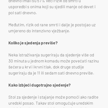
dnevno imali su 57% veći rizik od smrti u
usporedbi s onima koji su sjedili manje od devet i
pol sati dnevno.
Međutim, rizik od rane smrti i dalje je postojao uz
umjereno do intenzivno vježbanje.
Koliko je sjedenja previše?
Neka istraživanja sugeriraju da sjedenje više od
30 minuta u jednom komadu može povećati razinu
šećera u krvi i krvni tlak, dok druge studije
sugeriraju da je 11 ili sedam sati dnevno previše.
Kako izbjeći dugotrajno sjedenje?
Stol za sjedenje i stajanje može pomoći ako radite
uredski posao. Takav stol omogućuje uredskim