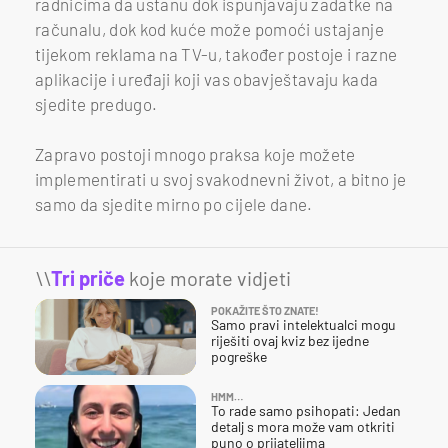
radnicima da ustanu dok ispunjavaju zadatke na
računalu, dok kod kuće može pomoći ustajanje
tijekom reklama na TV-u, također postoje i razne
aplikacije i uređaji koji vas obavještavaju kada
sjedite predugo.
Zapravo postoji mnogo praksa koje možete
implementirati u svoj svakodnevni život, a bitno je
samo da sjedite mirno po cijele dane.
\\
Tri priče
koje morate vidjeti
POKAŽITE ŠTO ZNATE!
Samo pravi intelektualci mogu
riješiti ovaj kviz bez ijedne
pogreške
HMM…
To rade samo psihopati: Jedan
detalj s mora može vam otkriti
puno o prijateljima