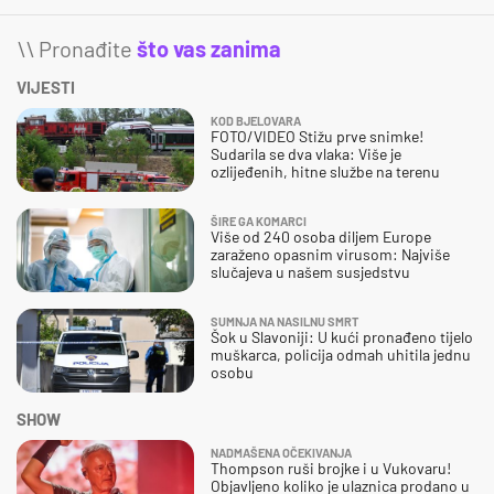
\\ Pronađite
što vas zanima
VIJESTI
KOD BJELOVARA
FOTO/VIDEO Stižu prve snimke!
Sudarila se dva vlaka: Više je
ozlijeđenih, hitne službe na terenu
ŠIRE GA KOMARCI
Više od 240 osoba diljem Europe
zaraženo opasnim virusom: Najviše
slučajeva u našem susjedstvu
SUMNJA NA NASILNU SMRT
Šok u Slavoniji: U kući pronađeno tijelo
muškarca, policija odmah uhitila jednu
osobu
SHOW
NADMAŠENA OČEKIVANJA
Thompson ruši brojke i u Vukovaru!
Objavljeno koliko je ulaznica prodano u