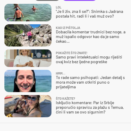
LOL
"Je li živ, zna li se?": Snimka s Jadrana
postala hit, radi li i vaš muž ovo?
KAO IZ PIŠTOLJA
Dobacila komentar trudnici bez noge, a
muž ispalio odgovor kao da je samo
čekao…
POKAŽITE ŠTO ZNATE!
Samo pravi intelektualci mogu riješiti
ovaj kviz bez ijedne pogreške
HMM…
To rade samo psihopati: Jedan detalj s
mora može vam otkriti puno o
prijateljima
ŠTO KAŽETE?
Isključio komentare: Par iz Srbije
preporučio spravicu za plažu s Temua,
čini li vam se ovo sigurnim?