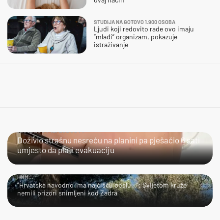
STUDIJA NA GOTOVO 1.900 OSOBA
Ljudi koji redovito rade ovo imaju
“mlađi” organizam, pokazuje
istraživanje
HRABROST ILI LUDOST?
Doživio strašnu nesreću na planini pa pješačio 6 sati
umjesto da plati evakuaciju
HMM…
"Hrvatska navodno ima najčišću obalu…": Svijetom kruže
nemili prizori snimljeni kod Zadra