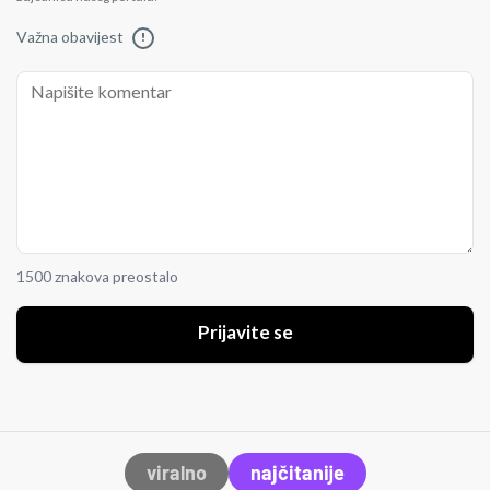
Važna obavijest
!
1500 znakova preostalo
Prijavite se
viralno
najčitanije