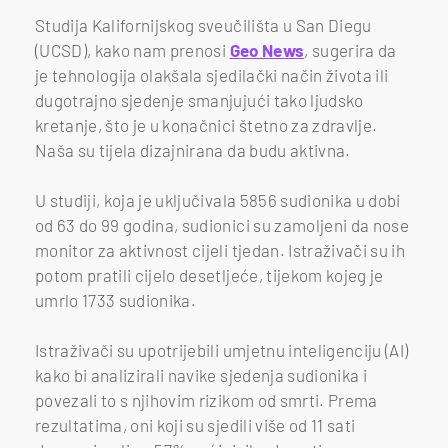
Studija Kalifornijskog sveučilišta u San Diegu
(UCSD), kako nam prenosi
Geo News
, sugerira da
je tehnologija olakšala sjedilački način života ili
dugotrajno sjedenje smanjujući tako ljudsko
kretanje, što je u konačnici štetno za zdravlje.
Naša su tijela dizajnirana da budu aktivna.
U studiji, koja je uključivala 5856 sudionika u dobi
od 63 do 99 godina, sudionici su zamoljeni da nose
monitor za aktivnost cijeli tjedan. Istraživači su ih
potom pratili cijelo desetljeće, tijekom kojeg je
umrlo 1733 sudionika.
Istraživači su upotrijebili umjetnu inteligenciju (AI)
kako bi analizirali navike sjedenja sudionika i
povezali to s njihovim rizikom od smrti. Prema
rezultatima, oni koji su sjedili više od 11 sati