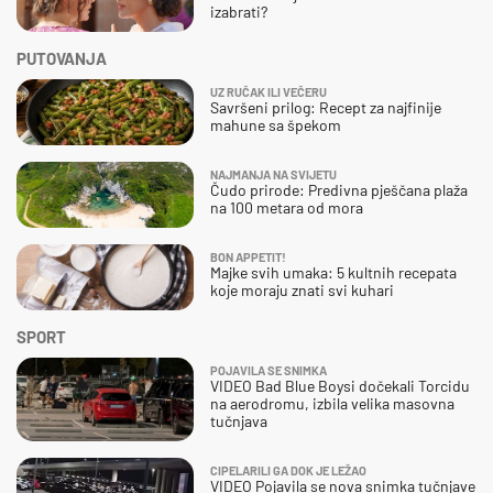
izabrati?
PUTOVANJA
UZ RUČAK ILI VEČERU
Savršeni prilog: Recept za najfinije
mahune sa špekom
NAJMANJA NA SVIJETU
Čudo prirode: Predivna pješčana plaža
na 100 metara od mora
BON APPETIT!
Majke svih umaka: 5 kultnih recepata
koje moraju znati svi kuhari
SPORT
POJAVILA SE SNIMKA
VIDEO Bad Blue Boysi dočekali Torcidu
na aerodromu, izbila velika masovna
tučnjava
CIPELARILI GA DOK JE LEŽAO
VIDEO Pojavila se nova snimka tučnjave