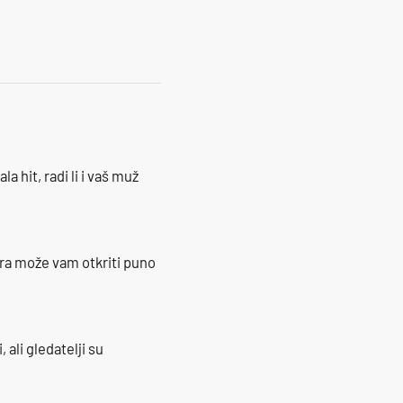
19
la hit, radi li i vaš muž
ra može vam otkriti puno
 ali gledatelji su