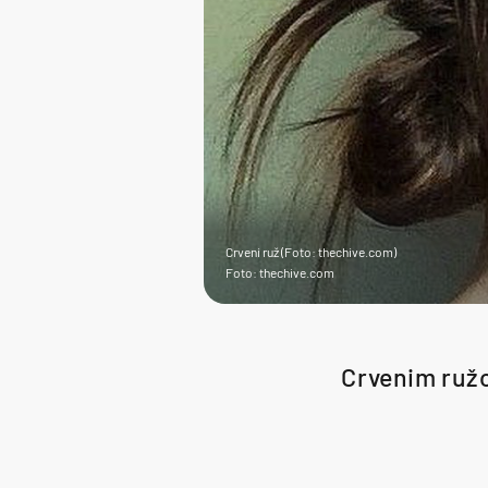
Crveni ruž (Foto: thechive.com)
Foto: thechive.com
Crvenim ružom