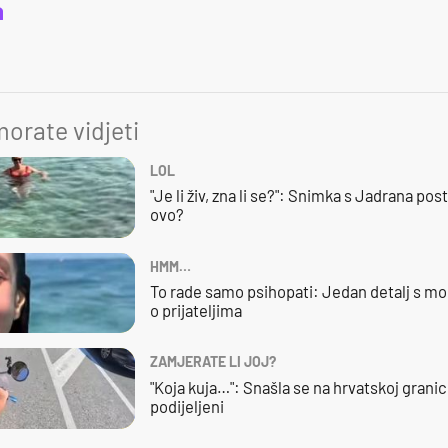
a
orate vidjeti
LOL
"Je li živ, zna li se?": Snimka s Jadrana posta
ovo?
HMM…
To rade samo psihopati: Jedan detalj s mo
o prijateljima
ZAMJERATE LI JOJ?
"Koja kuja…": Snašla se na hrvatskoj granici,
podijeljeni