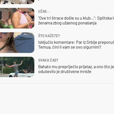
UŽAS…
"Ove tri štrace došle su u klub…": Splitska 
ženama zbog užasnog ponašanja
ŠTO KAŽETE?
Isključio komentare: Par iz Srbije preporuč
Temua, čini li vam se ovo sigurnim?
SVAKA ČAST
Bahato mu prepriječio prijelaz, a ono što j
oduševilo je društvene mreže