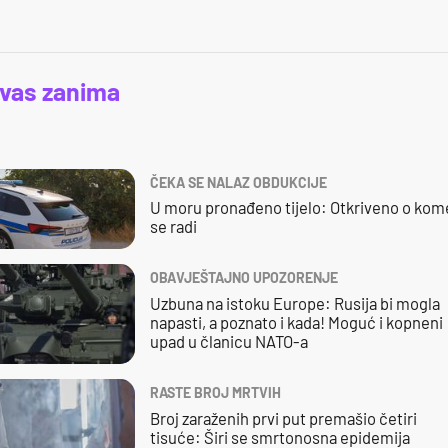
 vas zanima
ČEKA SE NALAZ OBDUKCIJE
U moru pronađeno tijelo: Otkriveno o kom
se radi
OBAVJEŠTAJNO UPOZORENJE
Uzbuna na istoku Europe: Rusija bi mogla
napasti, a poznato i kada! Moguć i kopneni
upad u članicu NATO-a
RASTE BROJ MRTVIH
Broj zaraženih prvi put premašio četiri
tisuće: Širi se smrtonosna epidemija