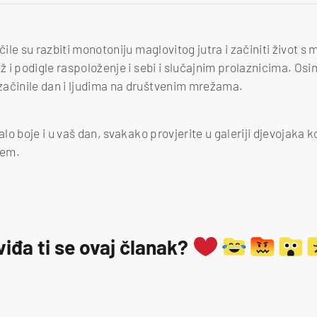
čile su razbiti monotoniju maglovitog jutra i začiniti život s
už i podigle raspoloženje i sebi i slučajnim prolaznicima. Osi
začinile dan i ljudima na društvenim mrežama.
alo boje i u vaš dan, svakako provjerite u galeriji djevojaka k
žem.
viđa ti se ovaj članak?