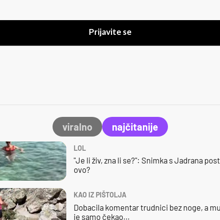
Prijavite se
viralno
najčitanije
LOL
"Je li živ, zna li se?": Snimka s Jadrana posta
ovo?
KAO IZ PIŠTOLJA
Dobacila komentar trudnici bez noge, a mu
je samo čekao…