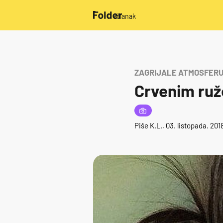
/članak
ZAGRIJALE ATMOSFER
Crvenim ruže
Piše
K.L.
, 03. listopada. 20