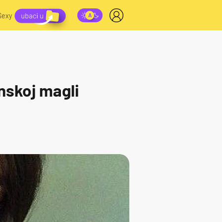
Sexy
nskoj magli