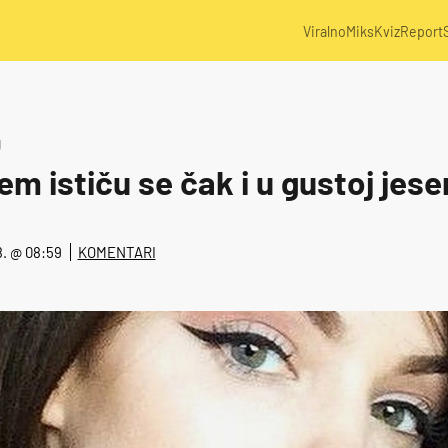
Viralno
Miks
Kviz
Report
U
m ističu se čak i u gustoj jese
18. @ 08:59
KOMENTARI