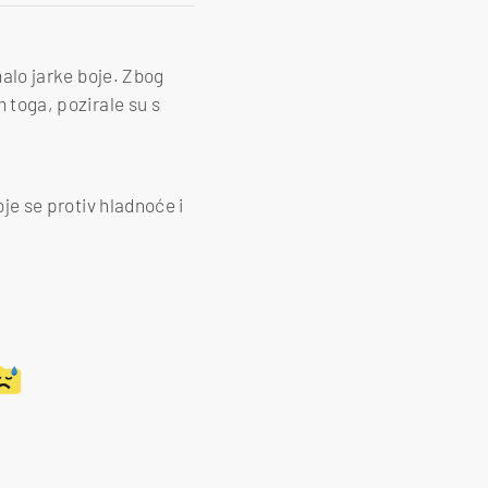
 malo jarke boje. Zbog
m toga, pozirale su s
oje se protiv hladnoće i