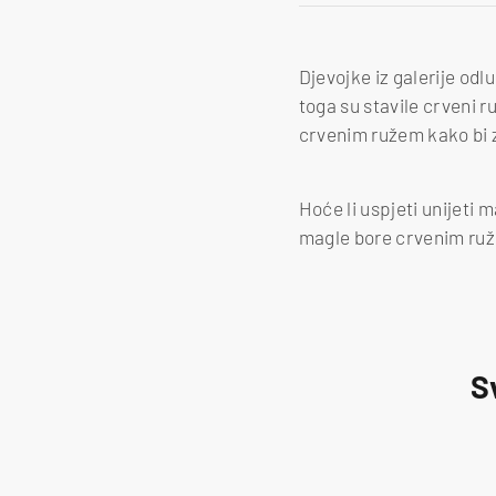
Djevojke iz galerije odlu
toga su stavile crveni r
crvenim ružem kako bi 
Hoće li uspjeti unijeti m
magle bore crvenim ru
S