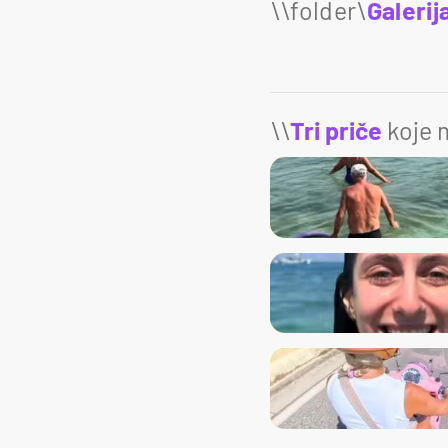
Galerij
\\
Tri priče
koje m