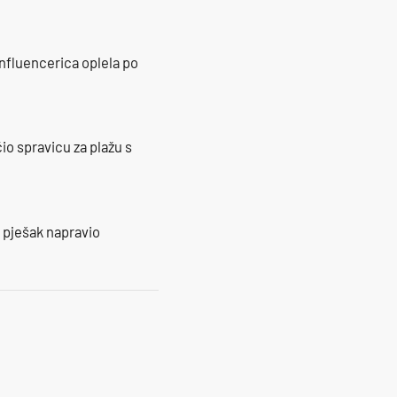
influencerica oplela po
io spravicu za plažu s
e pješak napravio