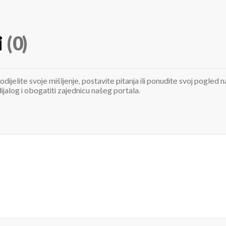
i
(0)
odijelite svoje mišljenje, postavite pitanja ili ponudite svoj pogle
jalog i obogatiti zajednicu našeg portala.