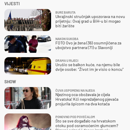
VIJESTI
BURE BARUTA
Ukrajinski stručnjak upozorava na novu
prijetnju: Ovaj grad u BiH-u bi mogao
biti žarište
NAKON SUKOBA
FOTO Ovo je žena (36) osumnjičena za
ubojstvo partnera (71) u Slavoniji
DRAMA U RIJECI
Urušio se balkon kuće, na njemu bile
dvije osobe: "Život im je visio o koncu"
SHOW
ČUVA USPOMENU NA NJEGA
Njezinog oca obožavala je cijela
Hrvatska! Kći neprežaljenog pjevača
projurila špicom na dva kotača
PONOVNO POD POVEĆALOM
Što se sve događalo na hrvatskom
otoku pod osramoćenim glumcem?