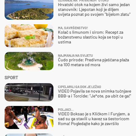
UŽIVANJE NA "PRIVATNOM" OTOKU
Hrvatski otok na kojem živi samo jedan
stanovnik: Ljepotan koji je diljem
svijeta poznat po svojem "bijelom zlatu"
MA, SAVRŠENSTVO!
Kolač s limunom i sirom: Recept za
božanstvenu slasticu koja se topi u
ustima
NAJMANJA NA SVIJETU
Čudo prirode: Predivna pješčana plaža
na 100 metara od mora
SPORT
CIPELARILI GA DOK JE LEŽAO
VIDEO Pojavila se nova snimka tučnjave
BBB-a i Torcide: "Je*ote, pa ubit će ga!"
POLJACI...
VIDEO Boksao je s Kličkom i Furyjem, a
sad su ga stavili u kavez sa šestoricom
Roma! Pogledajte kako je završilo