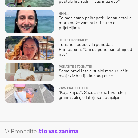
postala hit, radi li i vaš muž ovo?
HMM…
To rade samo psihopati: Jedan detalj s
mora može vam otkriti puno o
prijateljima
JESTE LI PROBALI?
Turisticu oduševila ponuda u
Primoštenu: "Oni su puno pametniji od
nas"
POKAŽITE ŠTO ZNATE!
Samo pravi intelektualci mogu riješiti
ovaj kviz bez ijedne pogreške
ZAMJERATE LI JOJ?
"Koja kuja…": Snašla se na hrvatskoj
granici, ali gledatelji su podijeljeni
\\ Pronađite
što vas zanima