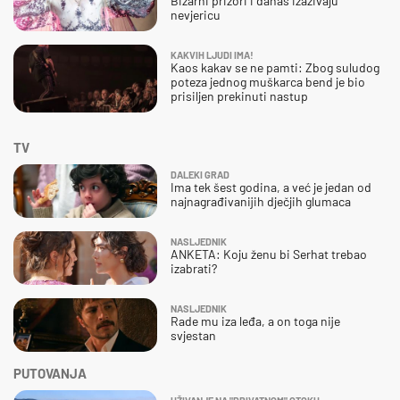
Bizarni prizori i danas izazivaju
nevjericu
KAKVIH LJUDI IMA!
Kaos kakav se ne pamti: Zbog suludog
poteza jednog muškarca bend je bio
prisiljen prekinuti nastup
TV
DALEKI GRAD
Ima tek šest godina, a već je jedan od
najnagrađivanijih dječjih glumaca
NASLJEDNIK
ANKETA: Koju ženu bi Serhat trebao
izabrati?
NASLJEDNIK
Rade mu iza leđa, a on toga nije
svjestan
PUTOVANJA