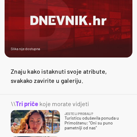
Slika nije dostupna
Znaju kako istaknuti svoje atribute,
svakako zavirite u galeriju.
\\
Tri priče
koje morate vidjeti
JESTE LI PROBALI?
Turisticu oduševila ponuda u
Primoštenu: "Oni su puno
pametniji od nas"