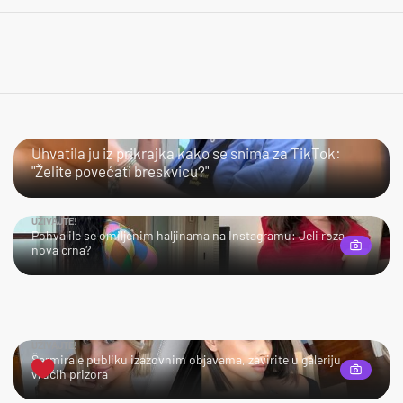
JAO…
Uhvatila ju iz prikrajka kako se snima za TikTok:
"Želite povećati breskvicu?"
UŽIVAJTE!
Pohvalile se omiljenim haljinama na Instagramu: Jeli roza
nova crna?
UŽIVAJTE!
Šarmirale publiku izazovnim objavama, zavirite u galeriju
vrućih prizora