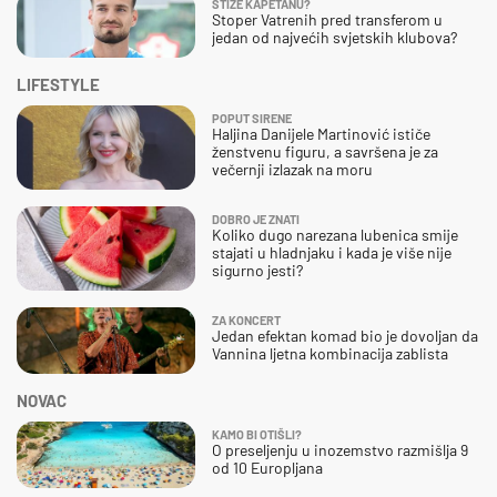
STIŽE KAPETANU?
Stoper Vatrenih pred transferom u
jedan od najvećih svjetskih klubova?
LIFESTYLE
POPUT SIRENE
Haljina Danijele Martinović ističe
ženstvenu figuru, a savršena je za
večernji izlazak na moru
DOBRO JE ZNATI
Koliko dugo narezana lubenica smije
stajati u hladnjaku i kada je više nije
sigurno jesti?
ZA KONCERT
Jedan efektan komad bio je dovoljan da
Vannina ljetna kombinacija zablista
NOVAC
KAMO BI OTIŠLI?
O preseljenju u inozemstvo razmišlja 9
od 10 Europljana