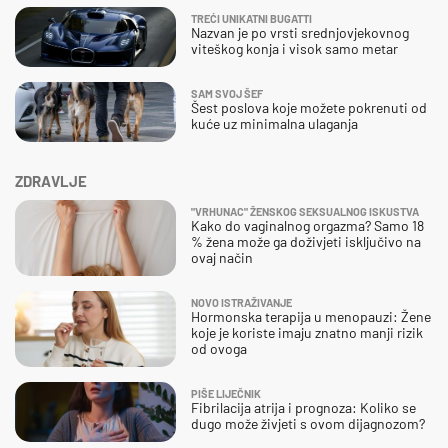
TREĆI UNIKATNI BUGATTI
Nazvan je po vrsti srednjovjekovnog
viteškog konja i visok samo metar
SAM SVOJ ŠEF
Šest poslova koje možete pokrenuti od
kuće uz minimalna ulaganja
ZDRAVLJE
"VRHUNAC" ŽENSKOG SEKSUALNOG ISKUSTVA
Kako do vaginalnog orgazma? Samo 18
% žena može ga doživjeti isključivo na
ovaj način
NOVO ISTRAŽIVANJE
Hormonska terapija u menopauzi: Žene
koje je koriste imaju znatno manji rizik
od ovoga
PIŠE LIJEČNIK
Fibrilacija atrija i prognoza: Koliko se
dugo može živjeti s ovom dijagnozom?