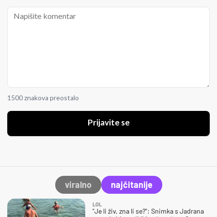
1500 znakova preostalo
Prijavite se
viralno
najčitanije
LOL
"Je li živ, zna li se?": Snimka s Jadrana