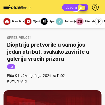
/članak
Dnevnik.hr
Vijesti
Sport
Putovanja
Lifestyle
Viralno
Miks
Kviz
Report
Sexy
OPREZ, VRUĆE!
Dioptriju pretvorile u samo još
jedan atribut, svakako zavirite u
galeriju vrućih prizora
Piše
K.L.
, 24. siječnja. 2024. @ 11:02
KOMENTARI