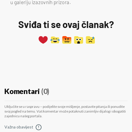
u galeriju izazovnih prizora.
Sviđa ti se ovaj članak?
Komentari
(0)
Uključite se u raspravu – podijelite svoje mišljenje, postavite pitanja ili ponudite
svoj pogled na temu. Vaš komentar može potaknuti zanimljiv dijalog i obogatiti
zajednicu našeg portala.
Važna obavijest
!