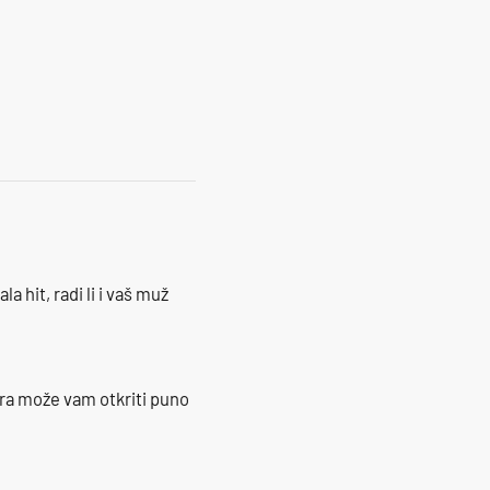
17
la hit, radi li i vaš muž
ra može vam otkriti puno