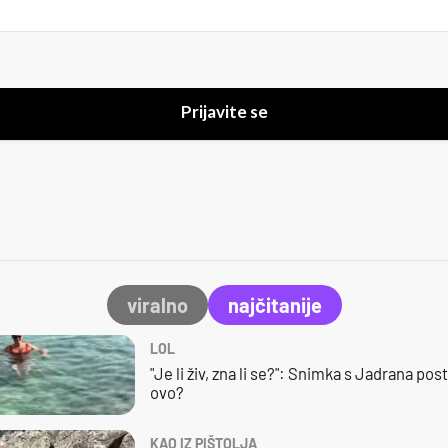
Prijavite se
viralno
najčitanije
LOL
"Je li živ, zna li se?": Snimka s Jadrana posta
ovo?
KAO IZ PIŠTOLJA