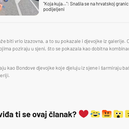
"Koja kuja…": Snašla se na hrvatskoj granici,
podijeljeni
ože biti vrlo izazovna, a to su pokazale i djevojke iz galerije
kojima poziraju u sjeni, što se pokazala kao dobitna kombinac
ju kao Bondove djevojke koje djeluju iz sjene i šarmiraju baš
eriji.
viđa ti se ovaj članak?