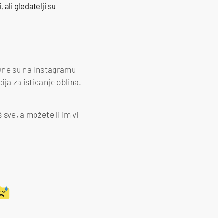
 ali gledatelji su
. One su na Instagramu
ija za isticanje oblina.
 sve, a možete li im vi