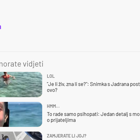
a
orate vidjeti
LOL
"Je li živ, zna li se?": Snimka s Jadrana posta
ovo?
HMM…
To rade samo psihopati: Jedan detalj s mo
o prijateljima
ZAMJERATE LI JOJ?