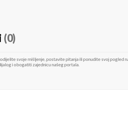
i
(0)
odijelite svoje mišljenje, postavite pitanja ili ponudite svoj pogle
jalog i obogatiti zajednicu našeg portala.