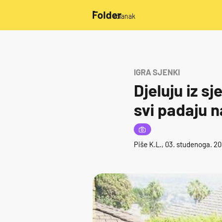
/članak
IGRA SJENKI
Djeluju iz s
svi padaju n
Piše
K.L.
, 03. studenoga. 20