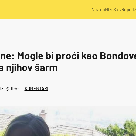
Viralno
Miks
Kviz
Report
jene: Mogle bi proći kao Bondov
a njihov šarm
18. @ 11:56
KOMENTARI