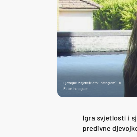
Djevojke iz sjene (Foto: Instagram) - 8
Foto: Instagram
Igra svjetlosti i 
predivne djevojke