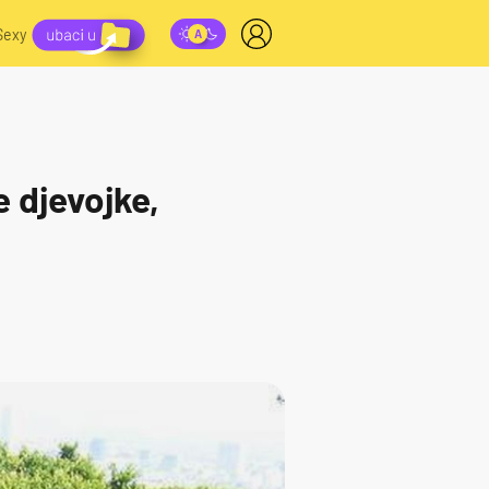
Sexy
e djevojke,