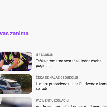
 vas zanima
U ZAGORJU
Teška prometna nesreća! Jedna osoba
poginula
ČEKA SE NALAZ OBDUKCIJE
U moru pronađeno tijelo: Otkriveno o kom
se radi
PACIJENT U IZOLACIJI
Vratio se virus koji je izazvao međunarodn