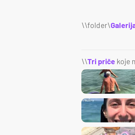
Galerij
\\
Tri priče
koje m