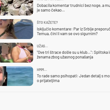
Dobacila komentar trudnici bez noge, a mu
je samo čekao…
ŠTO KAŽETE?
Isključio komentare: Par iz Srbije preporuč
Temua, čini li vam se ovo sigurnim?
UŽAS…
"Ove tri štrace došle su u klub…": Splitska 
ženama zbog užasnog ponašanja
HMM…
To rade samo psihopati: Jedan detalj s mo
o prijateljima