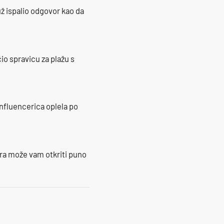
ž ispalio odgovor kao da
io spravicu za plažu s
influencerica oplela po
ra može vam otkriti puno