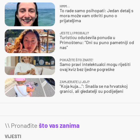
HMM…
To rade samo psihopati: Jedan detalj s
mora može vam otkriti puno o
prijateljima
JESTE LI PROBALI?
Turisticu oduševila ponuda u
Primoštenu: "Oni su puno pametniji od
nas"
POKAŽITE ŠTO ZNATE!
Samo pravi intelektualci mogu riješiti
ovaj kviz bez ijedne pogreške
ZAMJERATE LI JOJ?
"Koja kuja…": Snašla se na hrvatskoj
granici, ali gledatelji su podijeljeni
\\ Pronađite
što vas zanima
VIJESTI