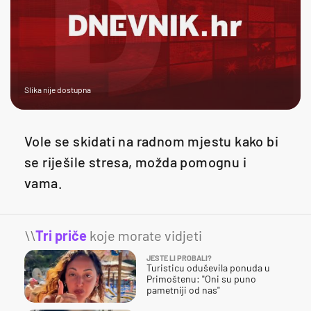
Slika nije dostupna
Vole se skidati na radnom mjestu kako bi
se riješile stresa, možda pomognu i
vama.
\\
Tri priče
koje morate vidjeti
JESTE LI PROBALI?
Turisticu oduševila ponuda u
Primoštenu: "Oni su puno
pametniji od nas"