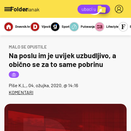
/članak
Dnevnik.hr
Vijesti
Sport
Putovanja
Lifestyle
Viralno
Miks
Kviz
Report
Sexy
MALO SE OPUSTILE
Na poslu im je uvijek uzbudljivo, a
obično se za to same pobrinu
Piše
K.L.
, 04. ožujka. 2020. @ 14:16
KOMENTARI