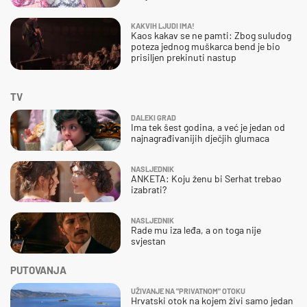
KAKVIH LJUDI IMA!
Kaos kakav se ne pamti: Zbog suludog
poteza jednog muškarca bend je bio
prisiljen prekinuti nastup
TV
DALEKI GRAD
Ima tek šest godina, a već je jedan od
najnagrađivanijih dječjih glumaca
NASLJEDNIK
ANKETA: Koju ženu bi Serhat trebao
izabrati?
NASLJEDNIK
Rade mu iza leđa, a on toga nije
svjestan
PUTOVANJA
UŽIVANJE NA "PRIVATNOM" OTOKU
Hrvatski otok na kojem živi samo jedan