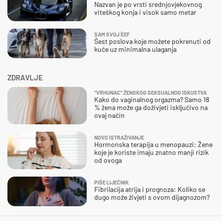
Nazvan je po vrsti srednjovjekovnog
viteškog konja i visok samo metar
SAM SVOJ ŠEF
Šest poslova koje možete pokrenuti od
kuće uz minimalna ulaganja
ZDRAVLJE
"VRHUNAC" ŽENSKOG SEKSUALNOG ISKUSTVA
Kako do vaginalnog orgazma? Samo 18
% žena može ga doživjeti isključivo na
ovaj način
NOVO ISTRAŽIVANJE
Hormonska terapija u menopauzi: Žene
koje je koriste imaju znatno manji rizik
od ovoga
PIŠE LIJEČNIK
Fibrilacija atrija i prognoza: Koliko se
dugo može živjeti s ovom dijagnozom?