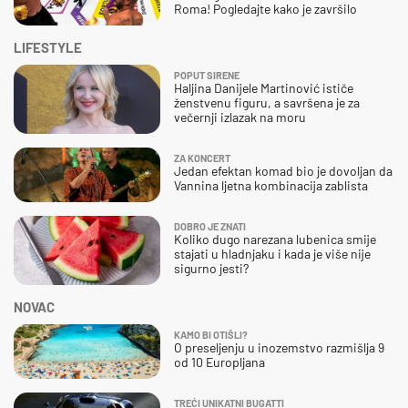
Roma! Pogledajte kako je završilo
LIFESTYLE
POPUT SIRENE
Haljina Danijele Martinović ističe
ženstvenu figuru, a savršena je za
večernji izlazak na moru
ZA KONCERT
Jedan efektan komad bio je dovoljan da
Vannina ljetna kombinacija zablista
DOBRO JE ZNATI
Koliko dugo narezana lubenica smije
stajati u hladnjaku i kada je više nije
sigurno jesti?
NOVAC
KAMO BI OTIŠLI?
O preseljenju u inozemstvo razmišlja 9
od 10 Europljana
TREĆI UNIKATNI BUGATTI