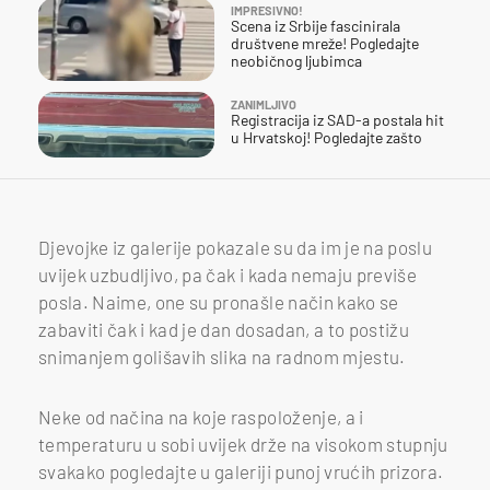
IMPRESIVNO!
Scena iz Srbije fascinirala
društvene mreže! Pogledajte
neobičnog ljubimca
ZANIMLJIVO
Registracija iz SAD-a postala hit
u Hrvatskoj! Pogledajte zašto
Djevojke iz galerije pokazale su da im je na poslu
uvijek uzbudljivo, pa čak i kada nemaju previše
posla. Naime, one su pronašle način kako se
zabaviti čak i kad je dan dosadan, a to postižu
snimanjem golišavih slika na radnom mjestu.
Neke od načina na koje raspoloženje, a i
temperaturu u sobi uvijek drže na visokom stupnju
svakako pogledajte u galeriji punoj vrućih prizora.