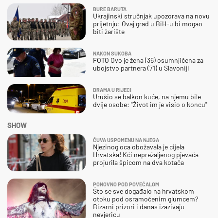
BURE BARUTA
Ukrajinski stručnjak upozorava na novu
prijetnju: Ovaj grad u BiH-u bi mogao
biti žarište
NAKON SUKOBA
FOTO Ovo je žena (36) osumnjičena za
ubojstvo partnera (71) u Slavoniji
DRAMA U RIJECI
Urušio se balkon kuće, na njemu bile
dvije osobe: "Život im je visio o koncu"
SHOW
ČUVA USPOMENU NA NJEGA
Njezinog oca obožavala je cijela
Hrvatska! Kći neprežaljenog pjevača
projurila špicom na dva kotača
PONOVNO POD POVEĆALOM
Što se sve događalo na hrvatskom
otoku pod osramoćenim glumcem?
Bizarni prizori i danas izazivaju
nevjericu