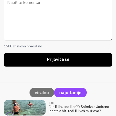
1500 znakova preostalo
Prijavite se
viralno
najčitanije
LOL
"Je li živ, zna li se?": Snimka s Jadrana
postala hit, radi li i vaš muž ovo?