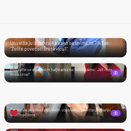
JAO…
Uhvatila ju iz prikrajka kako se snima za TikTok:
"Želite povećati breskvicu?"
UŽIVAJTE!
Pohvalile se omiljenim haljinama na Instagramu: Jeli roza
nova crna?
UŽIVAJTE!
Šarmirale publiku izazovnim objavama, zavirite u galeriju
vrućih prizora
SEXY