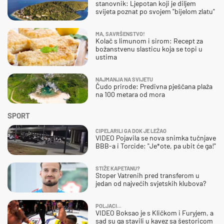
stanovnik: Ljepotan koji je diljem
svijeta poznat po svojem "bijelom zlatu"
MA, SAVRŠENSTVO!
Kolač s limunom i sirom: Recept za
božanstvenu slasticu koja se topi u
ustima
NAJMANJA NA SVIJETU
Čudo prirode: Predivna pješčana plaža
na 100 metara od mora
SPORT
CIPELARILI GA DOK JE LEŽAO
VIDEO Pojavila se nova snimka tučnjave
BBB-a i Torcide: "Je*ote, pa ubit će ga!"
STIŽE KAPETANU?
Stoper Vatrenih pred transferom u
jedan od najvećih svjetskih klubova?
POLJACI...
VIDEO Boksao je s Kličkom i Furyjem, a
sad su ga stavili u kavez sa šestoricom