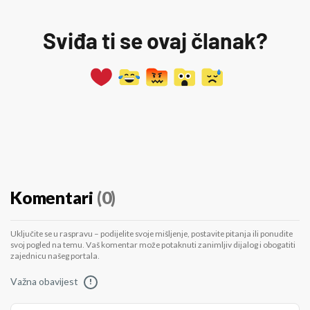
Sviđa ti se ovaj članak?
Komentari
(0)
Uključite se u raspravu – podijelite svoje mišljenje, postavite pitanja ili ponudite
svoj pogled na temu. Vaš komentar može potaknuti zanimljiv dijalog i obogatiti
zajednicu našeg portala.
Važna obavijest
!