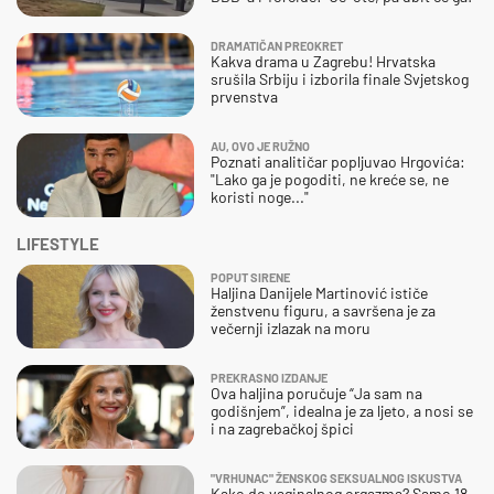
DRAMATIČAN PREOKRET
Kakva drama u Zagrebu! Hrvatska
srušila Srbiju i izborila finale Svjetskog
prvenstva
AU, OVO JE RUŽNO
Poznati analitičar popljuvao Hrgovića:
"Lako ga je pogoditi, ne kreće se, ne
koristi noge..."
LIFESTYLE
POPUT SIRENE
Haljina Danijele Martinović ističe
ženstvenu figuru, a savršena je za
večernji izlazak na moru
PREKRASNO IZDANJE
Ova haljina poručuje “Ja sam na
godišnjem”, idealna je za ljeto, a nosi se
i na zagrebačkoj špici
"VRHUNAC" ŽENSKOG SEKSUALNOG ISKUSTVA
Kako do vaginalnog orgazma? Samo 18