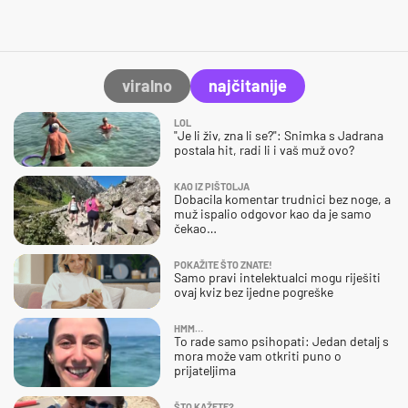
viralno
najčitanije
LOL
"Je li živ, zna li se?": Snimka s Jadrana
postala hit, radi li i vaš muž ovo?
KAO IZ PIŠTOLJA
Dobacila komentar trudnici bez noge, a
muž ispalio odgovor kao da je samo
čekao…
POKAŽITE ŠTO ZNATE!
Samo pravi intelektualci mogu riješiti
ovaj kviz bez ijedne pogreške
HMM…
To rade samo psihopati: Jedan detalj s
mora može vam otkriti puno o
prijateljima
ŠTO KAŽETE?