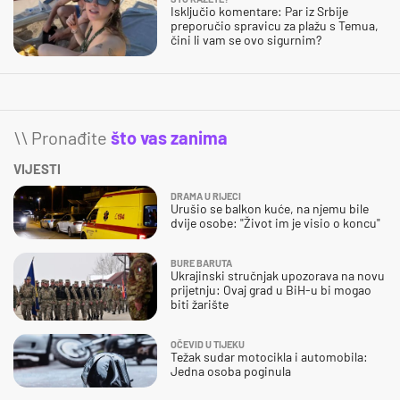
Isključio komentare: Par iz Srbije
preporučio spravicu za plažu s Temua,
čini li vam se ovo sigurnim?
\\ Pronađite
što vas zanima
VIJESTI
DRAMA U RIJECI
Urušio se balkon kuće, na njemu bile
dvije osobe: "Život im je visio o koncu"
BURE BARUTA
Ukrajinski stručnjak upozorava na novu
prijetnju: Ovaj grad u BiH-u bi mogao
biti žarište
OČEVID U TIJEKU
Težak sudar motocikla i automobila:
Jedna osoba poginula