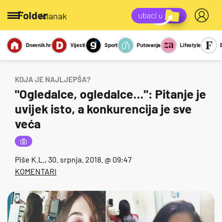
/članak
Dnevnik.hr
Vijesti
Sport
Putovanja
Lifestyle
Viralno
Miks
Kviz
Report
Sexy
KOJA JE NAJLJEPŠA?
"Ogledalce, ogledalce...": Pitanje je
uvijek isto, a konkurencija je sve
veća
Piše
K.L.
, 30. srpnja. 2018. @ 09:47
KOMENTARI