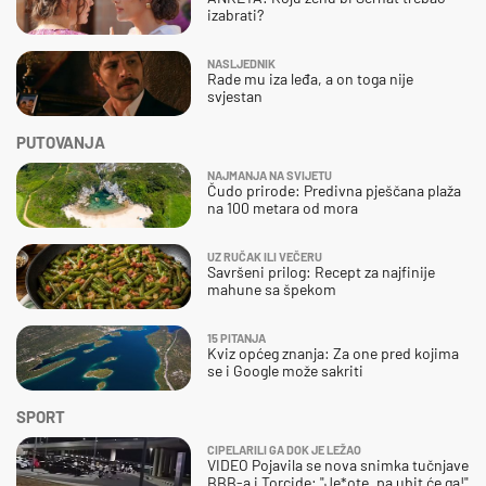
izabrati?
NASLJEDNIK
Rade mu iza leđa, a on toga nije
svjestan
PUTOVANJA
NAJMANJA NA SVIJETU
Čudo prirode: Predivna pješčana plaža
na 100 metara od mora
UZ RUČAK ILI VEČERU
Savršeni prilog: Recept za najfinije
mahune sa špekom
15 PITANJA
Kviz općeg znanja: Za one pred kojima
se i Google može sakriti
SPORT
CIPELARILI GA DOK JE LEŽAO
VIDEO Pojavila se nova snimka tučnjave
BBB-a i Torcide: "Je*ote, pa ubit će ga!"