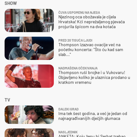
SHOW
ČUVA USPOMENU NA NJEGA
Njezinog oca obožavala je cijela
Hrvatska! Kći neprežaljenog pjevača
projurila špicom na dva kotača
PRED 20 TISUĆA LJUDI
Thompson izazvao ovacije već na
početku koncerta: "Što ću kad sam
slab..."
NADMAŠENA OČEKIVANJA
Thompson ruši brojke i u Vukovaru!
Objavljeno koliko je ulaznica prodano u
kratkom vremenu
TV
DALEKI GRAD
Ima tek šest godina, a već je jedan od
najnagrađivanijih dječjih glumaca
NASLJEDNIK
ANKETA: Koju ženu bi Serhat trebao