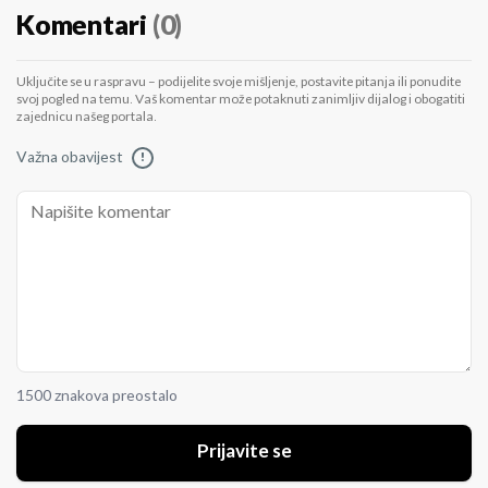
Komentari
(0)
Uključite se u raspravu – podijelite svoje mišljenje, postavite pitanja ili ponudite
svoj pogled na temu. Vaš komentar može potaknuti zanimljiv dijalog i obogatiti
zajednicu našeg portala.
Važna obavijest
!
1500 znakova preostalo
Prijavite se