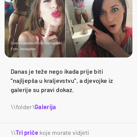
Cure u ogledalu (Foto: Instagram)
Foto: Instagram
Danas je teže nego ikada prije biti
''najljepša u kraljevstvu'', a djevojke iz
galerije su pravi dokaz.
Galerija
32
\\
Tri priče
koje morate vidjeti