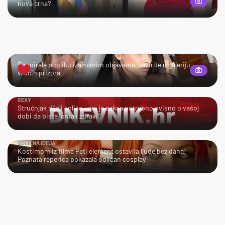
nova crna?
UŽIVAJTE!
Šarmirale publiku izazovnim objavama, zavirite u galeriju
vrućih prizora
SEXY
Stručnjak dijeli koliko vam je seksa potrebno ovisno o vašoj
dobi da biste "ostali zdravi"
ODLIČNA IDEJA
Kostimom iz filma Peti element ostavila ljude bez daha!
Poznata reperica pokazala odličan cosplay