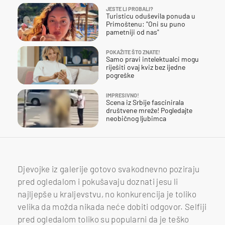
JESTE LI PROBALI?
Turisticu oduševila ponuda u
Primoštenu: "Oni su puno
pametniji od nas"
POKAŽITE ŠTO ZNATE!
Samo pravi intelektualci mogu
riješiti ovaj kviz bez ijedne
pogreške
IMPRESIVNO!
Scena iz Srbije fascinirala
društvene mreže! Pogledajte
neobičnog ljubimca
Djevojke iz galerije gotovo svakodnevno poziraju
pred ogledalom i pokušavaju doznati jesu li
najljepše u kraljevstvu, no konkurencija je toliko
velika da možda nikada neće dobiti odgovor. Selfiji
pred ogledalom toliko su popularni da je teško