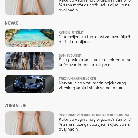
% žena može ga doživjeti isključivo na
ovaj način
NOVAC
KAMO BI OTIŠLI?
O preseljenju u inozemstvo razmišlja 9
od 10 Europljana
SAM SVOJ ŠEF
Šest poslova koje možete pokrenuti od
kuće uz minimalna ulaganja
TREĆI UNIKATNI BUGATTI
Nazvan je po vrsti srednjovjekovnog
viteškog konja i visok samo metar
ZDRAVLJE
"VRHUNAC" ŽENSKOG SEKSUALNOG ISKUSTVA
Kako do vaginalnog orgazma? Samo 18
% žena može ga doživjeti isključivo na
ovaj način