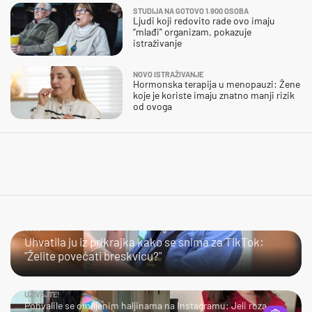
STUDIJA NA GOTOVO 1.900 OSOBA
Ljudi koji redovito rade ovo imaju
“mlađi” organizam, pokazuje
istraživanje
NOVO ISTRAŽIVANJE
Hormonska terapija u menopauzi: Žene
koje je koriste imaju znatno manji rizik
od ovoga
JAO…
Uhvatila ju iz prikrajka kako se snima za TikTok:
"Želite povećati breskvicu?"
UŽIVAJTE!
Pohvalile se omiljenim haljinama na Instagramu: Jeli roza