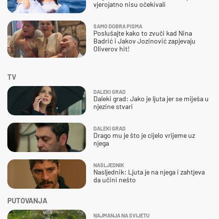
vjerojatno nisu očekivali
SAMO DOBRA PISMA
Poslušajte kako to zvuči kad Nina
Badrić i Jakov Jozinović zapjevaju
Oliverov hit!
TV
DALEKI GRAD
Daleki grad: Jako je ljuta jer se miješa u
njezine stvari
DALEKI GRAD
Drago mu je što je cijelo vrijeme uz
njega
NASLJEDNIK
Nasljednik: Ljuta je na njega i zahtjeva
da učini nešto
PUTOVANJA
NAJMANJA NA SVIJETU