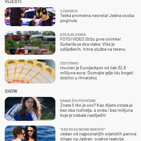
VIJESTI
U ZAGORJU
Teška prometna nesreća! Jedna osoba
poginula
KOD BJELOVARA
FOTO/VIDEO Stižu prve snimke!
Sudarila se dva vlaka: Više je
ozlijeđenih, hitne službe na terenu
ČESTITAMO!
Izvučen je Eurojackpot od čak 32,6
milijuna eura: Doznajte gdje idu bogati
dobitci u Hrvatskoj
SHOW
DANAS ŽIVI POVUČENO
Znate li tko je ovo? Kao dijete ostala je
bez oba roditelja, a onda i bez milijuna
koje je trebala naslijediti
"KAO DA SU NOVAK ĐOKOVIĆ"
Jedan od najpoznatijih svjetskih parova
stigao na Jadran, ovakve reakcije