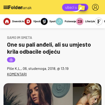
/članak
Dnevnik.hr
Vijesti
Sport
Putovanja
Lifestyle
Viralno
Miks
Kviz
Report
Sexy
SAMO IM SMETA
One su pali anđeli, ali su umjesto
krila odbacile odjeću
Piše
K.L.
, 06. studenoga. 2018. @ 13:19
KOMENTARI