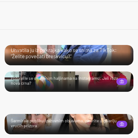
JAO…
Uhvatila ju iz prikrajka kako se snima za TikTok:
"Želite povećati breskvicu?"
UŽIVAJTE!
Pohvalile se omiljenim haljinama na Instagramu: Jeli roza
nova crna?
UŽIVAJTE!
Šarmirale publiku izazovnim objavama, zavirite u galeriju
vrućih prizora