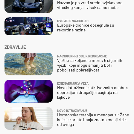
Nazvan je po vrsti srednjovjekovnog
viteškog konja i visok samo metar
OVO JE 10 NAJBOLJIH
Europske dionice dosegnule su
rekordne razine
ZDRAVLJE
NAJSIGURNIJI OBLIK REKREACIJE
Vježbe za koljeno u moru: 5 sigurnih
vježbi koje mogu smanjiti bol i
poboljšati pokretljivost
IZNENAĐUJUĆA VEZA
Novo istraživanje otkriva zašto osobe s
depresijom drugačije reagiraju na
lajkove
NOVO ISTRAŽIVANJE
Hormonska terapija u menopauzi: Žene
koje je koriste imaju znatno manji rizik
od ovoga