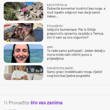
KAO IZ PIŠTOLJA
Dobacila komentar trudnici bez noge, a
muž ispalio odgovor kao da je samo
čekao…
ŠTO KAŽETE?
Isključio komentare: Par iz Srbije
preporučio spravicu za plažu s Temua,
čini li vam se ovo sigurnim?
HMM…
To rade samo psihopati: Jedan detalj s
mora može vam otkriti puno o
prijateljima
POKAŽITE ŠTO ZNATE!
Samo pravi intelektualci mogu riješiti
ovaj kviz bez ijedne pogreške
\\ Pronađite
što vas zanima