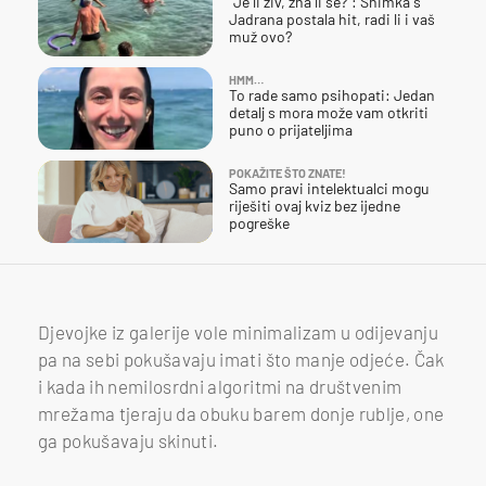
"Je li živ, zna li se?": Snimka s
Jadrana postala hit, radi li i vaš
muž ovo?
HMM…
To rade samo psihopati: Jedan
detalj s mora može vam otkriti
puno o prijateljima
POKAŽITE ŠTO ZNATE!
Samo pravi intelektualci mogu
riješiti ovaj kviz bez ijedne
pogreške
Djevojke iz galerije vole minimalizam u odijevanju
pa na sebi pokušavaju imati što manje odjeće. Čak
i kada ih nemilosrdni algoritmi na društvenim
mrežama tjeraju da obuku barem donje rublje, one
ga pokušavaju skinuti.