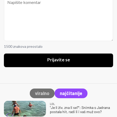
1500 znakova preostalo
Prijavite se
viralno
najčitanije
LOL
"Je li živ, zna li se?": Snimka s Jadrana
postala hit, radi li i vaš muž ovo?