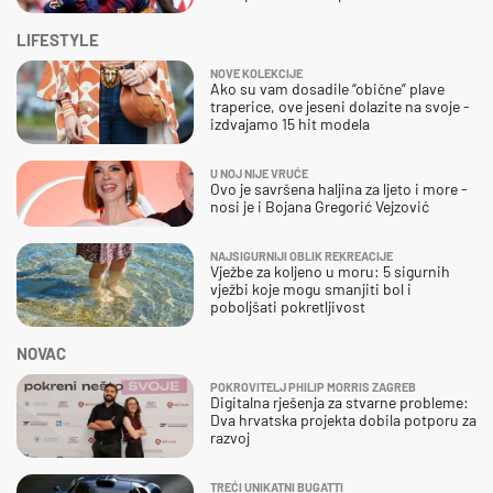
LIFESTYLE
NOVE KOLEKCIJE
Ako su vam dosadile “obične” plave
traperice, ove jeseni dolazite na svoje -
izdvajamo 15 hit modela
U NOJ NIJE VRUĆE
Ovo je savršena haljina za ljeto i more -
nosi je i Bojana Gregorić Vejzović
NAJSIGURNIJI OBLIK REKREACIJE
Vježbe za koljeno u moru: 5 sigurnih
vježbi koje mogu smanjiti bol i
poboljšati pokretljivost
NOVAC
POKROVITELJ PHILIP MORRIS ZAGREB
Digitalna rješenja za stvarne probleme:
Dva hrvatska projekta dobila potporu za
razvoj
TREĆI UNIKATNI BUGATTI