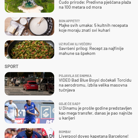
Čudo prirode: Predivna pješčana plaža
na 100 metara od mora
BON APPETIT!
Majke svih umaka: 5 kultnih recepata
koje moraju znati svi kuhari
UZ RUČAK ILI VEČERU
Savršeni prilog: Recept za najfinije
mahune sa špekom
SPORT
POJAVILA SE SNIMKA
VIDEO Bad Blue Boysi dočekali Torcidu
na aerodromu, izbila velika masovna
tučnjava
GDJE ĆE SAD?
U Dinamu je prošle godine predstavljen
kao mega transfer, danas je pao najniže
u karijeri
BOMBA!
Liverpool doveo kapetana Barcelone!