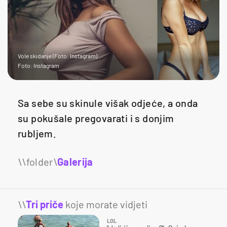
Vole skidanje (Foto: Instagram)
Foto: Instagram
Sa sebe su skinule višak odjeće, a onda
su pokušale pregovarati i s donjim
rubljem.
Galerija
17
\\
Tri priče
koje morate vidjeti
LOL