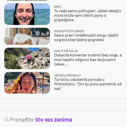
HMM…
To rade samo psihopati: Jedan detalj s
mora može vam otkriti puno o
prijateljima
POKAŽITE ŠTO ZNATE!
Samo pravi intelektualci mogu riješiti
ovaj kviz bez ijedne pogreške
KAO IZ PIŠTOLJA
Dobacila komentar trudnici bez noge, a
muž ispalio odgovor kao da je samo
čekao…
JESTE LI PROBALI?
Turisticu oduševila ponuda u
Primoštenu: "Oni su puno pametniji od
nas"
\\ Pronađite
što vas zanima