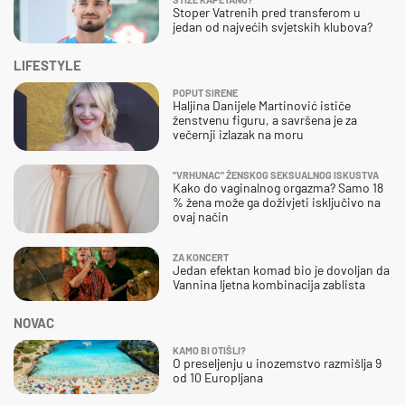
Stoper Vatrenih pred transferom u
jedan od najvećih svjetskih klubova?
LIFESTYLE
POPUT SIRENE
Haljina Danijele Martinović ističe
ženstvenu figuru, a savršena je za
večernji izlazak na moru
"VRHUNAC" ŽENSKOG SEKSUALNOG ISKUSTVA
Kako do vaginalnog orgazma? Samo 18
% žena može ga doživjeti isključivo na
ovaj način
ZA KONCERT
Jedan efektan komad bio je dovoljan da
Vannina ljetna kombinacija zablista
NOVAC
KAMO BI OTIŠLI?
O preseljenju u inozemstvo razmišlja 9
od 10 Europljana