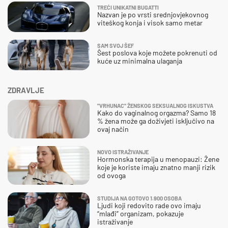
TREĆI UNIKATNI BUGATTI
Nazvan je po vrsti srednjovjekovnog
viteškog konja i visok samo metar
SAM SVOJ ŠEF
Šest poslova koje možete pokrenuti od
kuće uz minimalna ulaganja
ZDRAVLJE
"VRHUNAC" ŽENSKOG SEKSUALNOG ISKUSTVA
Kako do vaginalnog orgazma? Samo 18
% žena može ga doživjeti isključivo na
ovaj način
NOVO ISTRAŽIVANJE
Hormonska terapija u menopauzi: Žene
koje je koriste imaju znatno manji rizik
od ovoga
STUDIJA NA GOTOVO 1.900 OSOBA
Ljudi koji redovito rade ovo imaju
“mlađi” organizam, pokazuje
istraživanje