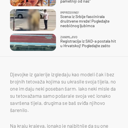
pametniji od nas"
IMPRESIVNO!
Scena iz Srbije fascinirala
društvene mreže! Pogledajte
neobičnog ljubimca
ZANIMLJIVO
Registracija iz SAD-a postala hit
u Hrvatskoj! Pogledajte zašto
Djevojke iz galerije izgledaju kao modeli čak i bez
brojnih tetovaža kojima su ukrasile svoja tijela, no
one im daju neki poseban šarm. Iako neki misle da
su tetovažama samo pošarale svoja već ionako
savršena tijela, drugima se baš sviđa njihovo
šarenilo.
Na kraju krajeva, ionako je najbitnije da su one