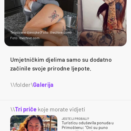
Tetovirane djevojke (Foto: thechive.com)
Foto: thechive.com
Umjetničkim djelima samo su dodatno
začinile svoje prirodne ljepote.
Galerija
25
\\
Tri priče
koje morate vidjeti
JESTE LI PROBALI?
Turisticu oduševila ponuda u
Primoštenu: "Oni su puno