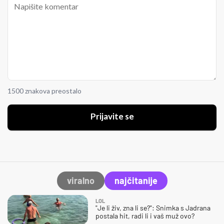
1500 znakova preostalo
Prijavite se
viralno
najčitanije
LOL
"Je li živ, zna li se?": Snimka s Jadrana
postala hit, radi li i vaš muž ovo?