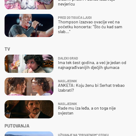
nevjericu
PRED 20 TISUĆA LJUDI
Thompson izazvao ovacije već na
početku koncerta: "Što ću kad sam
slab..."
TV
DALEKI GRAD
Ima tek šest godina, a već je jedan od
najnagrađivanijih dječjih glumaca
NASLJEDNIK
ANKETA: Koju ženu bi Serhat trebao
izabrati?
NASLJEDNIK
Rade mu iza leđa, a on toga nije
svjestan
PUTOVANJA
UŽIVANJE NA "PRIVATNOM" OTOKU