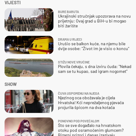
VIJESTI
BURE BARUTA
Ukrajinski stručnjak upozorava na novu
prijetnju: Ovaj grad u BiH-u bi mogao
biti žarište
DRAMA U RIJECI
Urušio se balkon kuće, na njemu bile
dvije osobe: "Život im je visio o koncu"
STIŽU NOVE VRUĆINE
Plovila čekaju, s dna izviru čuda: "Nekad
sam se tu kupao, sad igram nogomet"
SHOW
ČUVA USPOMENU NA NJEGA
Njezinog oca obožavala je cijela
Hrvatska! Kći neprežaljenog pjevača
projurila špicom na dva kotača
PONOVNO POD POVEĆALOM
Što se sve događalo na hrvatskom
otoku pod osramoćenim glumcem?
Bizarni prizori i danas izazivaju