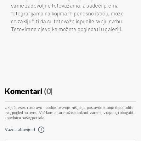
same zadovoljne tetovažama, a sudeći prema
fotografijama na kojima ih ponosno ističu, može
se zaključiti da su tetovaže ispunile svoju svrhu.
Tetovirane djevojke možete pogledati u galeriji.
Komentari
(0)
Uključite se u raspravu – podijelite svoje mišljenje, postavite pitanja ili ponudite
svoj pogled na temu. Vaš komentar može potaknuti zanimljiv dijalog i obogatiti
zajednicu našeg portala.
Važna obavijest
!