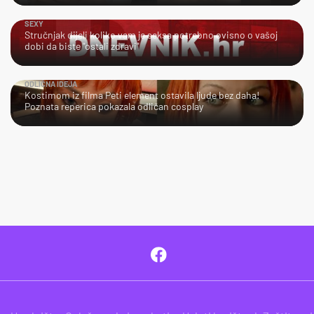
SEXY
Stručnjak dijeli koliko vam je seksa potrebno ovisno o vašoj
dobi da biste "ostali zdravi"
ODLIČNA IDEJA
Kostimom iz filma Peti element ostavila ljude bez daha!
Poznata reperica pokazala odličan cosplay