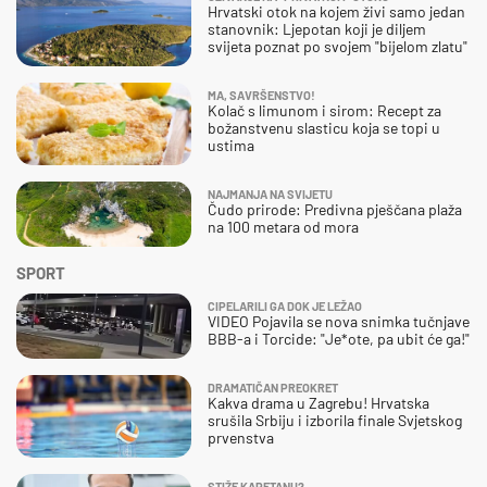
Hrvatski otok na kojem živi samo jedan
stanovnik: Ljepotan koji je diljem
svijeta poznat po svojem "bijelom zlatu"
MA, SAVRŠENSTVO!
Kolač s limunom i sirom: Recept za
božanstvenu slasticu koja se topi u
ustima
NAJMANJA NA SVIJETU
Čudo prirode: Predivna pješčana plaža
na 100 metara od mora
SPORT
CIPELARILI GA DOK JE LEŽAO
VIDEO Pojavila se nova snimka tučnjave
BBB-a i Torcide: "Je*ote, pa ubit će ga!"
DRAMATIČAN PREOKRET
Kakva drama u Zagrebu! Hrvatska
srušila Srbiju i izborila finale Svjetskog
prvenstva
STIŽE KAPETANU?