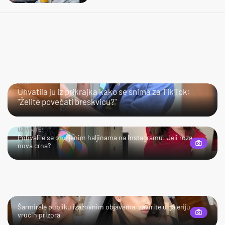
JAO…
Uhvatila ju iz prikrajka kako se snima za TikTok:
"Želite povećati breskvicu?"
UŽIVAJTE!
Pohvalile se omiljenim haljinama na Instagramu: Jeli roza
nova crna?
UŽIVAJTE!
Šarmirale publiku izazovnim objavama, zavirite u galeriju
vrućih prizora