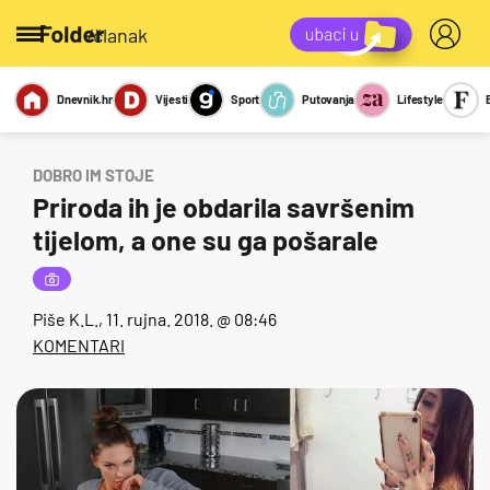
/članak
Dnevnik.hr
Vijesti
Sport
Putovanja
Lifestyle
Viralno
Miks
Kviz
Report
Sexy
DOBRO IM STOJE
Priroda ih je obdarila savršenim
tijelom, a one su ga pošarale
Piše
K.L.
, 11. rujna. 2018. @ 08:46
KOMENTARI