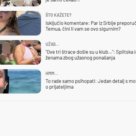
ŠTO KAŽETE?
Isključio komentare: Par iz Srbije preporuč
Temua, čini li vam se ovo sigurnim?
UŽAS…
"Ove tri štrace došle su u klub…": Splitska 
ženama zbog užasnog ponašanja
HMM…
To rade samo psihopati: Jedan detalj s mo
o prijateljima