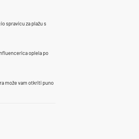
io spravicu za plažu s
influencerica oplela po
ra može vam otkriti puno