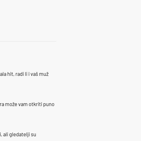
18
la hit, radi li i vaš muž
ra može vam otkriti puno
 ali gledatelji su