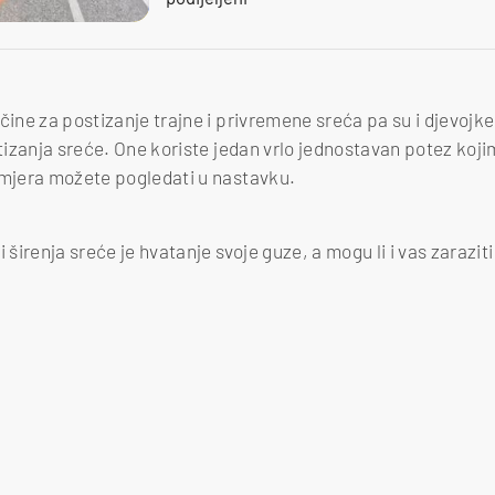
čine za postizanje trajne i privremene sreća pa su i djevojke 
stizanja sreće. One koriste jedan vrlo jednostavan potez koj
imjera možete pogledati u nastavku.
 širenja sreće je hvatanje svoje guze, a mogu li i vas zarazit