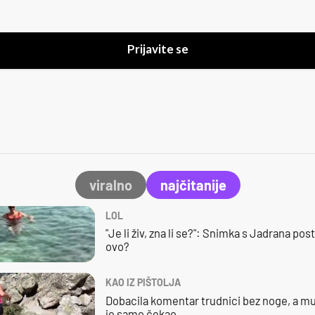
Prijavite se
viralno
najčitanije
LOL
"Je li živ, zna li se?": Snimka s Jadrana posta
ovo?
KAO IZ PIŠTOLJA
Dobacila komentar trudnici bez noge, a mu
je samo čekao…