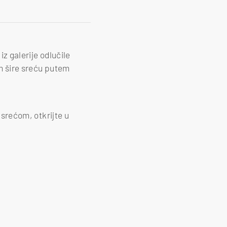
iz galerije odlučile
im šire sreću putem
i srećom, otkrijte u