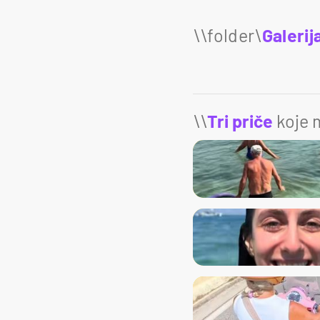
Galerij
\\
Tri priče
koje m