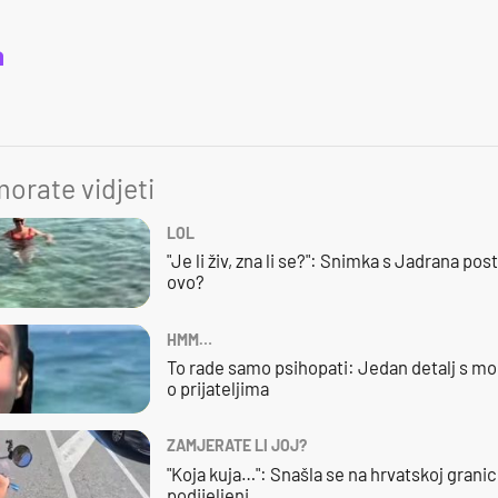
a
orate vidjeti
LOL
"Je li živ, zna li se?": Snimka s Jadrana posta
ovo?
HMM…
To rade samo psihopati: Jedan detalj s mo
o prijateljima
ZAMJERATE LI JOJ?
"Koja kuja…": Snašla se na hrvatskoj granici,
podijeljeni