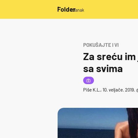
/članak
POKUŠAJTE I VI
Za sreću im 
sa svima
Piše
K.L.
, 10. veljače. 2019. 