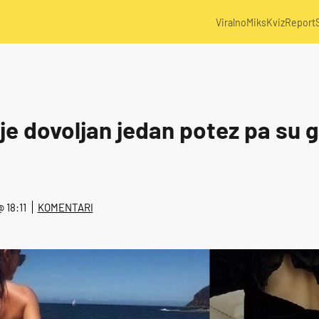
Viralno
Miks
Kviz
Report
je dovoljan jedan potez pa su g
@ 18:11
KOMENTARI