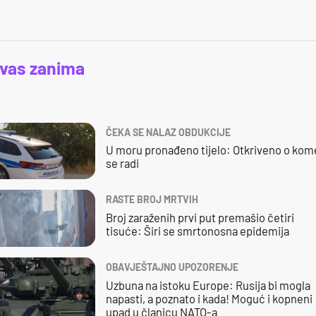
 vas zanima
ČEKA SE NALAZ OBDUKCIJE
U moru pronađeno tijelo: Otkriveno o kom
se radi
RASTE BROJ MRTVIH
Broj zaraženih prvi put premašio četiri
tisuće: Širi se smrtonosna epidemija
OBAVJEŠTAJNO UPOZORENJE
Uzbuna na istoku Europe: Rusija bi mogla
napasti, a poznato i kada! Moguć i kopneni
upad u članicu NATO-a