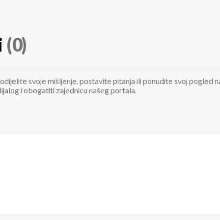
i
(0)
odijelite svoje mišljenje, postavite pitanja ili ponudite svoj pogle
jalog i obogatiti zajednicu našeg portala.