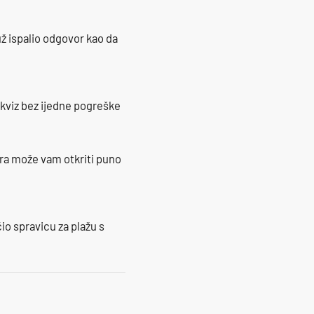
ž ispalio odgovor kao da
 kviz bez ijedne pogreške
ra može vam otkriti puno
io spravicu za plažu s