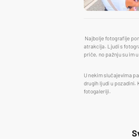
Najbolje fotografije po
atrakcija. Ljudi s fotog
priče, no pažnju su im u
U nekim slučajevima paž
drugih ljudi u pozadini.
fotogaleriji.
S