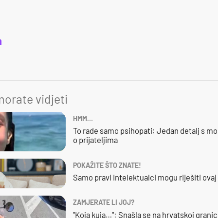
a
orate vidjeti
HMM…
To rade samo psihopati: Jedan detalj s mo
o prijateljima
POKAŽITE ŠTO ZNATE!
Samo pravi intelektualci mogu riješiti ovaj
ZAMJERATE LI JOJ?
"Koja kuja…": Snašla se na hrvatskoj granici,