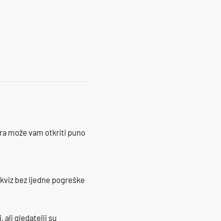
22
ra može vam otkriti puno
 kviz bez ijedne pogreške
 ali gledatelji su