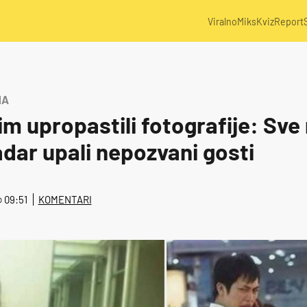
Viralno
Miks
Kviz
Report
NA
m upropastili fotografije: Sve 
dar upali nepozvani gosti
@ 09:51
KOMENTARI