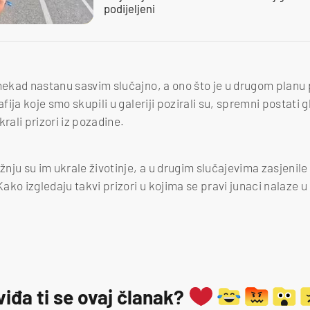
podijeljeni
nekad nastanu sasvim slučajno, a ono što je u drugom planu
rafija koje smo skupili u galeriji pozirali su, spremni postati
krali prizori iz pozadine.
nju su im ukrale životinje, a u drugim slučajevima zasjenile 
 Kako izgledaju takvi prizori u kojima se pravi junaci nalaze u
viđa ti se ovaj članak?