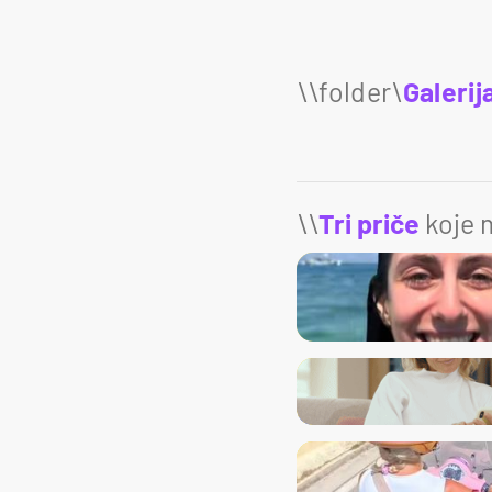
Galerij
\\
Tri priče
koje m