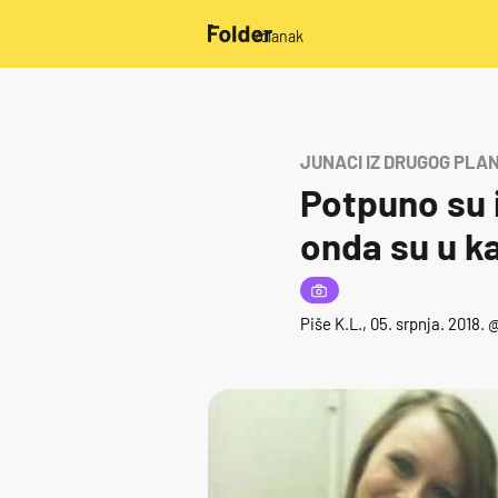
/članak
JUNACI IZ DRUGOG PLA
Potpuno su i
onda su u ka
Piše
K.L.
, 05. srpnja. 2018. 