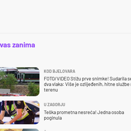
 vas zanima
KOD BJELOVARA
FOTO/VIDEO Stižu prve snimke! Sudarila s
dva vlaka: Više je ozlijeđenih, hitne službe
terenu
U ZAGORJU
Teška prometna nesreća! Jedna osoba
poginula