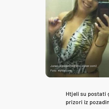
Junaci iz pozadine (Foto: klyker.com)
Foto: klyker.com
Htjeli su postati 
prizori iz pozadi