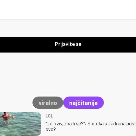
Prijavite se
viralno
najčitanije
LOL
"Je li živ, zna li se?": Snimka s Jadrana posta
ovo?