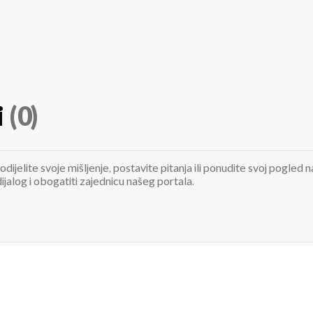
i
(0)
odijelite svoje mišljenje, postavite pitanja ili ponudite svoj pogle
jalog i obogatiti zajednicu našeg portala.