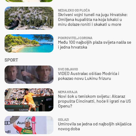
NEDALEKO OD PLOČA
Skriveni vojni tuneli na jugu Hrvatske:
Omiljena kupališta na koja lokalci u
miru dolaze roniti i skakati u more
POKROVITELJ CORONA
Među 100 najboljih plaža svijeta našla se
i jedna hrvatska
SPORT
SVE OBJAVIO
VIDEO Australac ošišao Modrića i
pokazao novu Lukinu frizuru
NEMA KRAJA
Novi šok u teniskom svijetu: Alcaraz
propušta Cincinatti, hoće li igrati na US
Openu?
ODLAZI
Umirovila se jedna od najboljih skijašica
novog doba