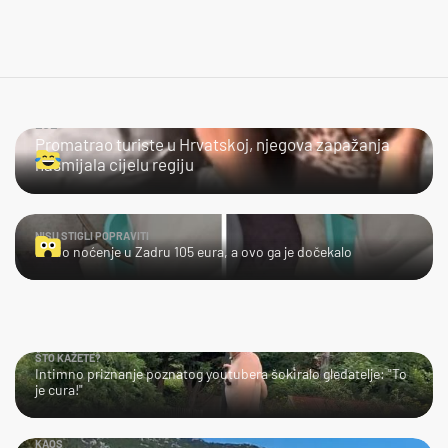
LOL
Promatrao turiste u Hrvatskoj, njegova zapažanja
nasmijala cijelu regiju
NISU STIGLI POPRAVITI
Platio noćenje u Zadru 105 eura, a ovo ga je dočekalo
ŠTO KAŽETE?
Intimno priznanje poznatog youtubera šokiralo gledatelje: "To
je cura!"
KAOS