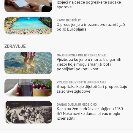
izbjeći najčešće pogreške te sudske
sporove
KAMO BI OTIŠLI?
O preseljenju u inozemstvo razmišlja 9
od 10 Europljana
ZDRAVLJE
NAJSIGURNIJI OBLIK REKREACIJE
Vježbe za koljeno u moru: 5 sigurnih
vježbi koje mogu smanjiti bol i
poboljšati pokretljivost
VRIJEDI IH UVRSTITI U PREHRANU
6 napitaka koje dijetetičari preporučuju
za zdrave zglobove
DANAS DJELUJU NEOBIČNO
Kako su žene održavale higijenu 1950-
ih? Neke navike danas bi vas mogle
iznenaditi