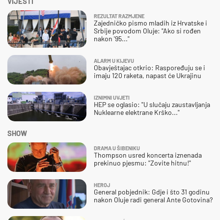
VIJESTI
REZULTAT RAZMJENE
Zajedničko pismo mladih iz Hrvatske i
Srbije povodom Oluje: "Ako si rođen
nakon '95..."
ALARM U KIJEVU
Obavještajac otkrio: Raspoređuju se i
imaju 120 raketa, napast će Ukrajinu
IZNIMNI UVJETI
HEP se oglasio: "U slučaju zaustavljanja
Nuklearne elektrane Krško..."
SHOW
DRAMA U ŠIBENIKU
Thompson usred koncerta iznenada
prekinuo pjesmu: "Zovite hitnu!"
HEROJ
General pobjednik: Gdje i što 31 godinu
nakon Oluje radi general Ante Gotovina?