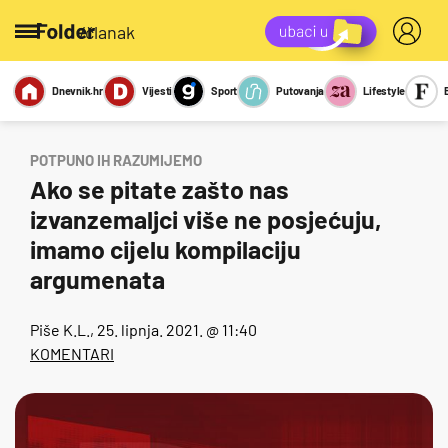
/članak
Dnevnik.hr
Vijesti
Sport
Putovanja
Lifestyle
Viralno
Miks
Kviz
Report
Sexy
POTPUNO IH RAZUMIJEMO
Ako se pitate zašto nas
izvanzemaljci više ne posjećuju,
imamo cijelu kompilaciju
argumenata
Piše
K.L.
, 25. lipnja. 2021. @ 11:40
KOMENTARI