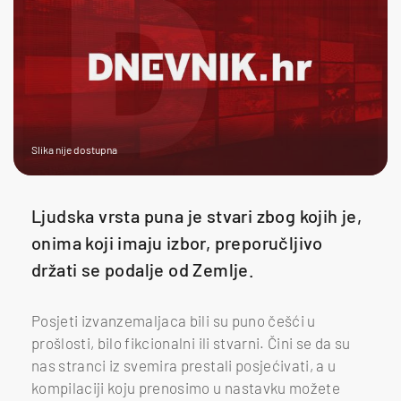
Slika nije dostupna
Ljudska vrsta puna je stvari zbog kojih je,
onima koji imaju izbor, preporučljivo
držati se podalje od Zemlje.
Posjeti izvanzemaljaca bili su puno češći u
prošlosti, bilo fikcionalni ili stvarni. Čini se da su
nas stranci iz svemira prestali posjećivati, a u
kompilaciji koju prenosimo u nastavku možete