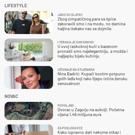
LIFESTYLE
JAKO SU SLATKI!
Zbog simpatičnog para sa špice
zaboravili smo i na modu, no damina
haljina itekako nas se dojmila
I TERASA JE SAN SNOVA!
U ovoj raskošnoj kući s bazenom
pronašli smo najelegantniju, a možda i
najljepšu bijelu kuhinju
UŽIVANJE NA STIJENAMA
Nina Badrić: Kupaći kostim potpuno
golih leđa koji tako lijepo ističe žensku
senzualnost
NOVAC
POVOLJNO
Dvorac u Zagorju na aukciji. Početna
cijena 1,46 milijuna eura
ZA POSLODAVCE
Kako ispravno dati nekome otkaz i