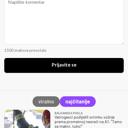
1500 znakova preostalo
Prijavite se
viralno
najčitanije
BALKANSKA POSLA
Vatrogasci podijelili snimku vožnje
prema prometnoj nesreći na A1: "Tamo
se makni, tuko!"