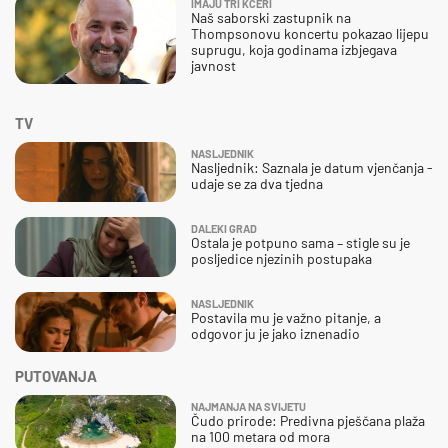
IMAJU TRI KĆERI
Naš saborski zastupnik na
Thompsonovu koncertu pokazao lijepu
suprugu, koja godinama izbjegava
javnost
TV
NASLJEDNIK
Nasljednik: Saznala je datum vjenčanja -
udaje se za dva tjedna
DALEKI GRAD
Ostala je potpuno sama – stigle su je
posljedice njezinih postupaka
NASLJEDNIK
Postavila mu je važno pitanje, a
odgovor ju je jako iznenadio
PUTOVANJA
NAJMANJA NA SVIJETU
Čudo prirode: Predivna pješčana plaža
na 100 metara od mora