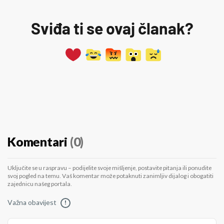
Sviđa ti se ovaj članak?
Komentari
(0)
Uključite se u raspravu – podijelite svoje mišljenje, postavite pitanja ili ponudite
svoj pogled na temu. Vaš komentar može potaknuti zanimljiv dijalog i obogatiti
zajednicu našeg portala.
Važna obavijest
!