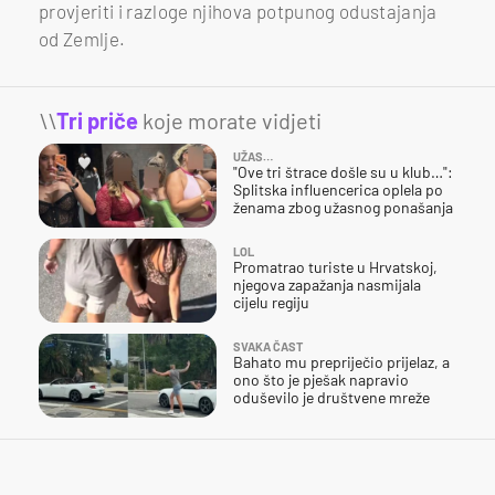
provjeriti i razloge njihova potpunog odustajanja
od Zemlje.
\\
Tri priče
koje morate vidjeti
UŽAS…
"Ove tri štrace došle su u klub…":
Splitska influencerica oplela po
ženama zbog užasnog ponašanja
LOL
Promatrao turiste u Hrvatskoj,
njegova zapažanja nasmijala
cijelu regiju
SVAKA ČAST
Bahato mu prepriječio prijelaz, a
ono što je pješak napravio
oduševilo je društvene mreže