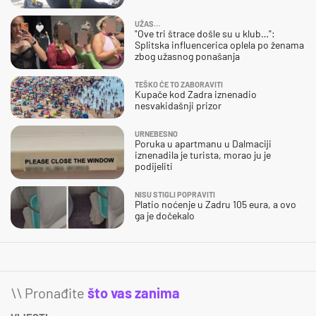
UŽAS…
"Ove tri štrace došle su u klub…":
Splitska influencerica oplela po ženama
zbog užasnog ponašanja
TEŠKO ĆE TO ZABORAVITI
Kupače kod Zadra iznenadio
nesvakidašnji prizor
URNEBESNO
Poruka u apartmanu u Dalmaciji
iznenadila je turista, morao ju je
podijeliti
NISU STIGLI POPRAVITI
Platio noćenje u Zadru 105 eura, a ovo
ga je dočekalo
\\ Pronađite
što vas zanima