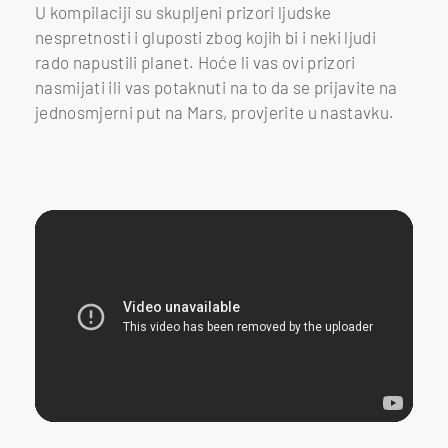
U kompilaciji su skupljeni prizori ljudske
nespretnosti i gluposti zbog kojih bi i neki ljudi
rado napustili planet. Hoće li vas ovi prizori
nasmijati ili vas potaknuti na to da se prijavite na
jednosmjerni put na Mars, provjerite u nastavku.