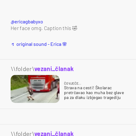
@ericagbabyxo
Her face omg. Caption this 🤣
♬ original sound - Erica 🌸
\\folder\
vezani_članak
ČOVJEČE…
Strava na cesti! Školarac
pretrčavao kao muha bez glave
pa za dlaku izbjegao tragediju
\\folder\
vezani_članak