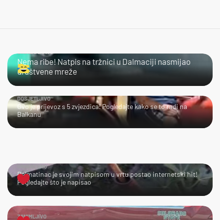
URNEBESNO
Nema ribe! Natpis na tržnici u Dalmaciji nasmijao
društvene mreže
DOSJETLJIVO
Ovo je prijevoz s 5 zvjezdica! Pogledajte kako se to radi na
Balkanu
URNEBESNO
Dalmatinac je svojim natpisom u vrtu postao internetski hit!
Pogledajte što je napisao
ZANIMLJIVO