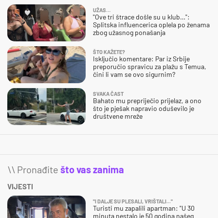
UŽAS…
"Ove tri štrace došle su u klub…":
Splitska influencerica oplela po ženama
zbog užasnog ponašanja
ŠTO KAŽETE?
Isključio komentare: Par iz Srbije
preporučio spravicu za plažu s Temua,
čini li vam se ovo sigurnim?
SVAKA ČAST
Bahato mu prepriječio prijelaz, a ono
što je pješak napravio oduševilo je
društvene mreže
\\ Pronađite
što vas zanima
VIJESTI
"I DALJE SU PLESALI, VRIŠTALI..."
Turisti mu zapalili apartman: "U 30
minuta nestalo je 50 godina našeg