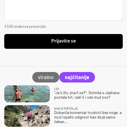
1500 znakova preostalo
Prijavite se
viralno
najčitanije
LOL
"Je li živ, zna li se?": Snimka s Jadrana
postala hit, radi li i vaš muž ovo?
KAO IZ PIŠTOLJA
Dobacila komentar trudnici bez noge, a
muž ispalio odgovor kao da je samo
čekao…