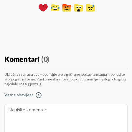
Komentari
(0)
Uključite se u raspravu – podijelite svoje mišljenje, postavite pitanja ili ponudite
svoj pogled na temu. Vaš komentar može potaknuti zanimljiv dijalog i obogatiti
zajednicu našeg portala.
Važna obavijest
!