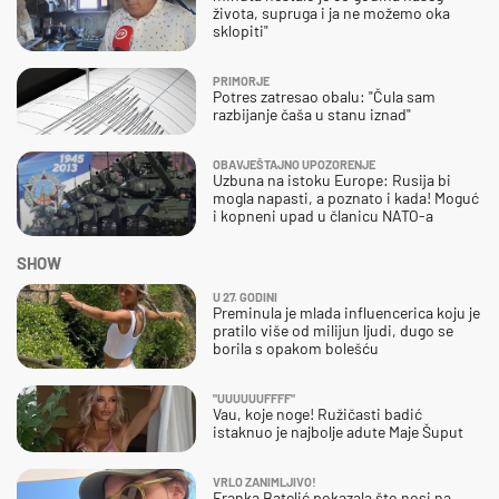
života, supruga i ja ne možemo oka
sklopiti"
PRIMORJE
Potres zatresao obalu: "Čula sam
razbijanje čaša u stanu iznad"
OBAVJEŠTAJNO UPOZORENJE
Uzbuna na istoku Europe: Rusija bi
mogla napasti, a poznato i kada! Moguć
i kopneni upad u članicu NATO-a
SHOW
U 27. GODINI
Preminula je mlada influencerica koju je
pratilo više od milijun ljudi, dugo se
borila s opakom bolešću
"UUUUUUFFFF"
Vau, koje noge! Ružičasti badić
istaknuo je najbolje adute Maje Šuput
VRLO ZANIMLJIVO!
Franka Batelić pokazala što nosi na