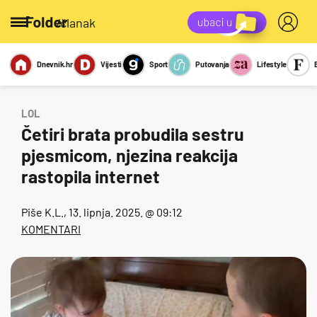
/članak
Dnevnik.hr
Vijesti
Sport
Putovanja
Lifestyle
Viralno
Miks
Kviz
Report
Sexy
LOL
Četiri brata probudila sestru
pjesmicom, njezina reakcija
rastopila internet
Piše
K.L.
, 13. lipnja. 2025. @ 09:12
KOMENTARI