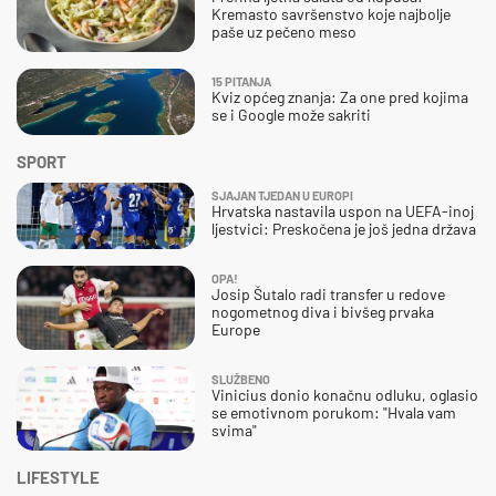
Kremasto savršenstvo koje najbolje
paše uz pečeno meso
15 PITANJA
Kviz općeg znanja: Za one pred kojima
se i Google može sakriti
SPORT
SJAJAN TJEDAN U EUROPI
Hrvatska nastavila uspon na UEFA-inoj
ljestvici: Preskočena je još jedna država
OPA!
Josip Šutalo radi transfer u redove
nogometnog diva i bivšeg prvaka
Europe
SLUŽBENO
Vinicius donio konačnu odluku, oglasio
se emotivnom porukom: "Hvala vam
svima"
LIFESTYLE