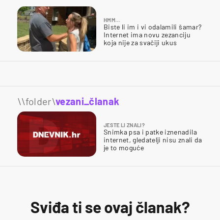
HMM…
Biste li im i vi odalamili šamar?
Internet ima novu zezanciju
koja nije za svačiji ukus
\\folder\
vezani_članak
JESTE LI ZNALI?
Snimka psa i patke iznenadila
internet, gledatelji nisu znali da
je to moguće
Sviđa ti se ovaj članak?