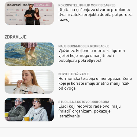
POKROVITELJ PHILIP MORRIS ZAGREB
Digitalna rješenja za stvarne probleme:
Dva hrvatska projekta dobila potporu za
razvoj
ZDRAVLJE
NAJSIGURNIJI OBLIK REKREACIJE
Vježbe za koljeno u moru: 5 sigurnih
vježbi koje mogu smanjiti bol i
poboljšati pokretljivost
NOVO ISTRAŽIVANJE
Hormonska terapija u menopauzi: Žene
koje je koriste imaju znatno manji rizik
od ovoga
STUDIJA NA GOTOVO 1.900 OSOBA
Ljudi koji redovito rade ovo imaju
“mlađi” organizam, pokazuje
istraživanje