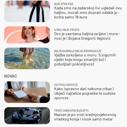
BAŠ EFEKTNA
Kada smo na zadarskoj rivi ugledali ovu
haljinu, morali smo doznati odakle je –
košta samo 18 eura
U NOJ NIJE VRUĆE
Ovo je savršena haljina za ljeto i more -
nosi je i Bojana Gregorić Vejzović
NAJSIGURNIJI OBLIK REKREACIJE
Vježbe za koljeno u moru: 5 sigurnih
vježbi koje mogu smanjiti bol i
poboljšati pokretljivost
NOVAC
ZA POSLODAVCE
Kako ispravno dati nekome otkaz i
izbjeći najčešće pogreške te sudske
sporove
TREĆI UNIKATNI BUGATTI
Nazvan je po vrsti srednjovjekovnog
viteškog konja i visok samo metar