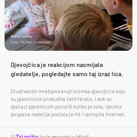
Braća i sestra
Foto: TikTok/Screenshot
Djevojčica je reakcijom nasmijala
gledatelje, pogledajte samo taj izraz lica.
Društvenim mrežama kruži snimka djevojčice koju
su pjesmicom probudila četiri brata. I dok su
dječaci pjesmicom poručili koliko je vole, njezina
pospana reakcija postala je hit i rastopila internet.
\\
Tri priče
koje morate vidjeti