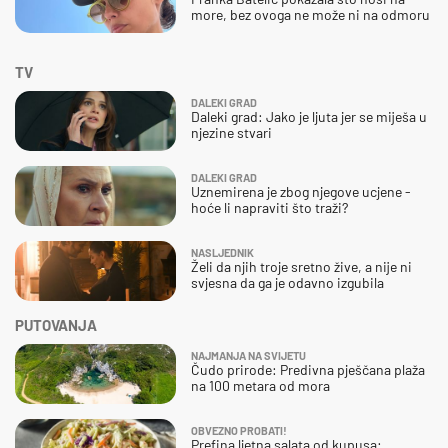
more, bez ovoga ne može ni na odmoru
TV
DALEKI GRAD
Daleki grad: Jako je ljuta jer se miješa u
njezine stvari
DALEKI GRAD
Uznemirena je zbog njegove ucjene -
hoće li napraviti što traži?
NASLJEDNIK
Želi da njih troje sretno žive, a nije ni
svjesna da ga je odavno izgubila
PUTOVANJA
NAJMANJA NA SVIJETU
Čudo prirode: Predivna pješčana plaža
na 100 metara od mora
OBVEZNO PROBATI!
Prefina ljetna salata od kupusa: