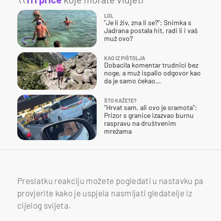
LOL
"Je li živ, zna li se?": Snimka s
Jadrana postala hit, radi li i vaš
muž ovo?
KAO IZ PIŠTOLJA
Dobacila komentar trudnici bez
noge, a muž ispalio odgovor kao
da je samo čekao…
ŠTO KAŽETE?
"Hrvat sam, ali ovo je sramota":
Prizor s granice izazvao burnu
raspravu na društvenim
mrežama
Preslatku reakciju možete pogledati u nastavku pa
provjerite kako je uspjela nasmijati gledatelje iz
cijelog svijeta.