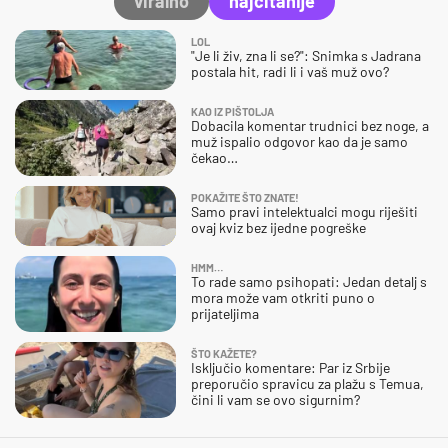
viralno
najčitanije
LOL
"Je li živ, zna li se?": Snimka s Jadrana
postala hit, radi li i vaš muž ovo?
KAO IZ PIŠTOLJA
Dobacila komentar trudnici bez noge, a
muž ispalio odgovor kao da je samo
čekao…
POKAŽITE ŠTO ZNATE!
Samo pravi intelektualci mogu riješiti
ovaj kviz bez ijedne pogreške
HMM…
To rade samo psihopati: Jedan detalj s
mora može vam otkriti puno o
prijateljima
ŠTO KAŽETE?
Isključio komentare: Par iz Srbije
preporučio spravicu za plažu s Temua,
čini li vam se ovo sigurnim?