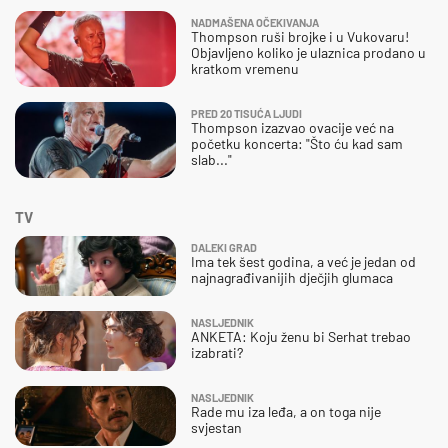
NADMAŠENA OČEKIVANJA
Thompson ruši brojke i u Vukovaru!
Objavljeno koliko je ulaznica prodano u
kratkom vremenu
PRED 20 TISUĆA LJUDI
Thompson izazvao ovacije već na
početku koncerta: "Što ću kad sam
slab..."
TV
DALEKI GRAD
Ima tek šest godina, a već je jedan od
najnagrađivanijih dječjih glumaca
NASLJEDNIK
ANKETA: Koju ženu bi Serhat trebao
izabrati?
NASLJEDNIK
Rade mu iza leđa, a on toga nije
svjestan