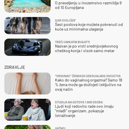
O preseljenju u inozemstvo razmišlja 9
od 10 Europljana
SAM SVOJ ŠEF
Šest poslova koje možete pokrenuti od
kuće uz minimalna ulaganja
TREĆI UNIKATNI BUGATTI
Nazvan je po vrsti srednjovjekovnog
viteškog konja i visok samo metar
ZDRAVLJE
"VRHUNAC" ŽENSKOG SEKSUALNOG ISKUSTVA
Kako do vaginalnog orgazma? Samo 18
% žena može ga doživjeti isključivo na
ovaj način
STUDIJA NA GOTOVO 1.900 OSOBA
Ljudi koji redovito rade ovo imaju
“mlađi” organizam, pokazuje
istraživanje
VAŽNO!