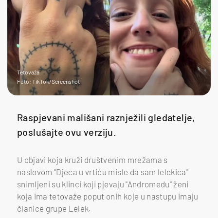
Tetovaža
Foto: TikTok/Screenshot
Raspjevani mališani raznježili gledatelje,
poslušajte ovu verziju.
U objavi koja kruži društvenim mrežama s
naslovom "Djeca u vrtiću misle da sam lelekica"
snimljeni su klinci koji pjevaju "Andromedu" ženi
koja ima tetovaže poput onih koje u nastupu imaju
članice grupe Lelek.