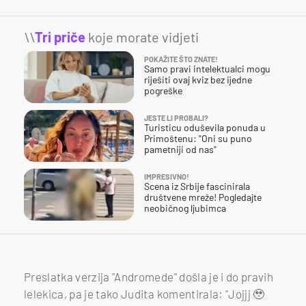
\\
Tri priče
koje morate vidjeti
POKAŽITE ŠTO ZNATE!
Samo pravi intelektualci mogu
riješiti ovaj kviz bez ijedne
pogreške
JESTE LI PROBALI?
Turisticu oduševila ponuda u
Primoštenu: "Oni su puno
pametniji od nas"
IMPRESIVNO!
Scena iz Srbije fascinirala
društvene mreže! Pogledajte
neobičnog ljubimca
Preslatka verzija "Andromede" došla je i do pravih
lelekica, pa je tako Judita komentirala: "Jojjj 🥹