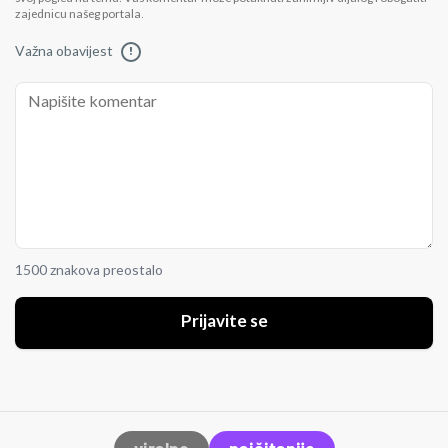
zajednicu našeg portala.
Važna obavijest
!
1500 znakova preostalo
Prijavite se