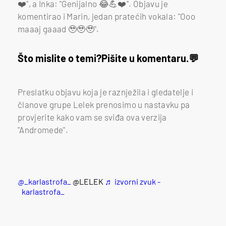
❤️", a Inka: "Genijalno 😂💪❤️". Objavu je
komentirao i Marin, jedan pratećih vokala: "Ooo
maaaj gaaad 🥹🥹🥹".
Što mislite o temi?
Pišite u komentaru.
Preslatku objavu koja je raznježila i gledatelje i
članove grupe Lelek prenosimo u nastavku pa
provjerite kako vam se sviđa ova verzija
"Andromede".
@_karlastrofa_
@LELEK
♬ izvorni zvuk -
_karlastrofa_