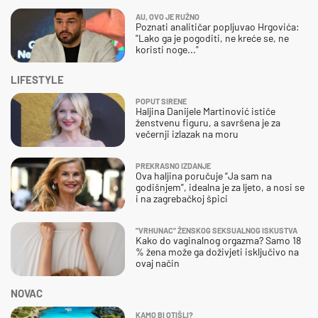
AU, OVO JE RUŽNO
Poznati analitičar popljuvao Hrgovića:
"Lako ga je pogoditi, ne kreće se, ne
koristi noge..."
LIFESTYLE
POPUT SIRENE
Haljina Danijele Martinović ističe
ženstvenu figuru, a savršena je za
večernji izlazak na moru
PREKRASNO IZDANJE
Ova haljina poručuje “Ja sam na
godišnjem”, idealna je za ljeto, a nosi se
i na zagrebačkoj špici
"VRHUNAC" ŽENSKOG SEKSUALNOG ISKUSTVA
Kako do vaginalnog orgazma? Samo 18
% žena može ga doživjeti isključivo na
ovaj način
NOVAC
KAMO BI OTIŠLI?