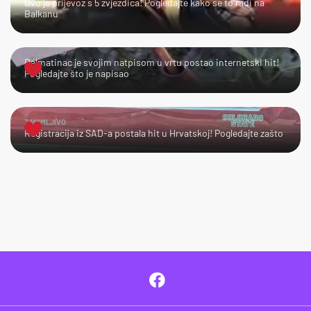
Ovo je prijevoz s 5 zvjezdica! Pogledajte kako se to radi na
Balkanu
URNEBESNO
Dalmatinac je svojim natpisom u vrtu postao internetski hit!
Pogledajte što je napisao
ZANIMLJIVO
Registracija iz SAD-a postala hit u Hrvatskoj! Pogledajte zašto