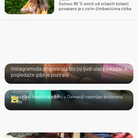
Gotovo 90 % smrti od srčanih bolesti
povezano je s ovim čimbenicima rizika
DOBILA JEZIKOVU JUHU
Instagramuša prigovarala što joj ljudi ulaze u kadar, a
pogledajte gdje je pozirala
URNEBESNO
Nema ribe! Natpis na tržnici u Dalmaciji nasmijao društvene
mreže
DOSJETLJIVO