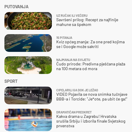
PUTOVANJA
UZ RUČAK ILI VEČERU
Savršeni prilog: Recept za najfinije
mahune sa špekom
15 PITANJA
Kviz općeg znanja: Za one pred kojima
se i Google može sakriti
NAJMANJA NA SVIJETU
Čudo prirode: Predivna pješčana plaža
na 100 metara od mora
SPORT
CIPELARILI GA DOK JE LEŽAO
VIDEO Pojavila se nova snimka tučnjave
BBB-a i Torcide: "Je*ote, pa ubit će ga!"
DRAMATIČAN PREOKRET
Kakva drama u Zagrebu! Hrvatska
srušila Srbiju i izborila finale Svjetskog
prvenstva