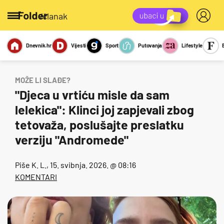
/članak
Dnevnik.hr
Vijesti
Sport
Putovanja
Lifestyle
Viralno
Miks
Kviz
Report
Sexy
MOŽE LI SLAĐE?
"Djeca u vrtiću misle da sam
lelekica": Klinci joj zapjevali zbog
tetovaža, poslušajte preslatku
verziju "Andromede"
Piše
K. L.
, 15. svibnja. 2026. @ 08:16
KOMENTARI