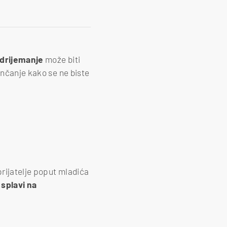
 drijemanje
može biti
unčanje kako se ne biste
prijatelje poput mladića
a
splavi na