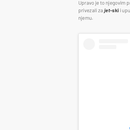
Upravo je to njegovim pr
privezali za
jet-
ski
i up
njemu.