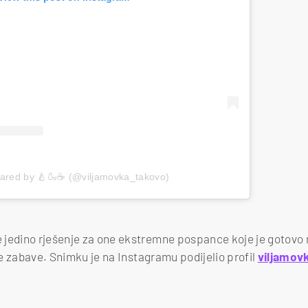
hared by 🍐🍶☕ (@viljamovka_takovo)
 jedino rješenje za one ekstremne pospance koje je gotovo
ste zabave. Snimku je na Instagramu podijelio profil
viljamov