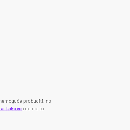
 nemoguće probuditi, no
ka_takovo
i učinio tu