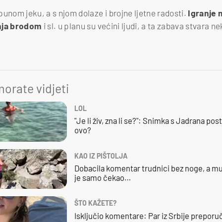
punom jeku, a s njom dolaze i brojne ljetne radosti.
Igranje 
žnja brodom
i sl. u planu su većini ljudi, a ta zabava stvara n
orate vidjeti
LOL
"Je li živ, zna li se?": Snimka s Jadrana posta
ovo?
KAO IZ PIŠTOLJA
Dobacila komentar trudnici bez noge, a mu
je samo čekao…
ŠTO KAŽETE?
Isključio komentare: Par iz Srbije preporuč