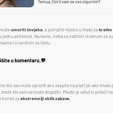
Temua, čini li vam se ovo sigurnim?
e može
umoriti čovjeka
, a potražiti mjesto u hladu za
kratko
u jednu aktivnost. Naravno, treba se zaštititi i kremom za s
inama i crvenilom na tijelu.
išite u komentaru.
no što vas može ugroziti ako zaspite na plaži jer ako imate 
 znate što vam se može dogoditi. Mladić je odlučio prileći n
e koristi za
ekstremniji oblik zabave.