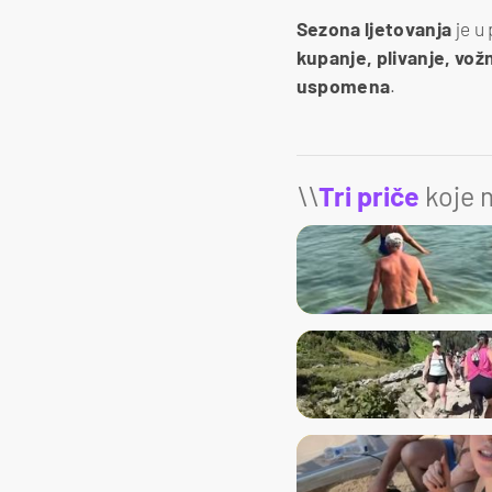
Sezona ljetovanja
je u 
kupanje, plivanje, vo
uspomena
.
\\
Tri priče
koje m