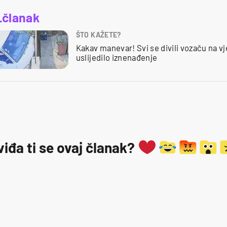
_članak
ŠTO KAŽETE?
Kakav manevar! Svi se divili vozaču na vje
uslijedilo iznenađenje
viđa ti se ovaj članak?