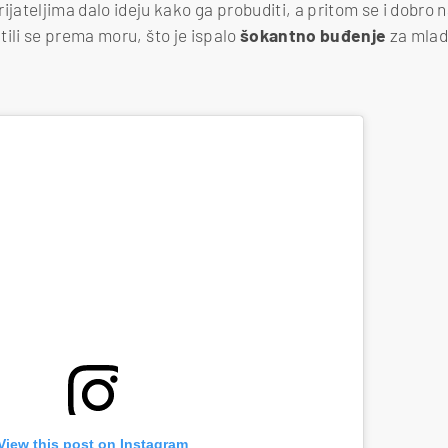
ijateljima dalo ideju kako ga probuditi, a pritom se i dobro 
utili se prema moru, što je ispalo
šokantno buđenje
za mladi
View this post on Instagram