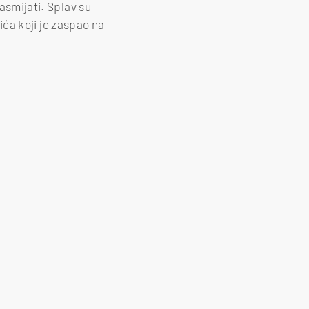
nasmijati. Splav su
ća koji je zaspao na