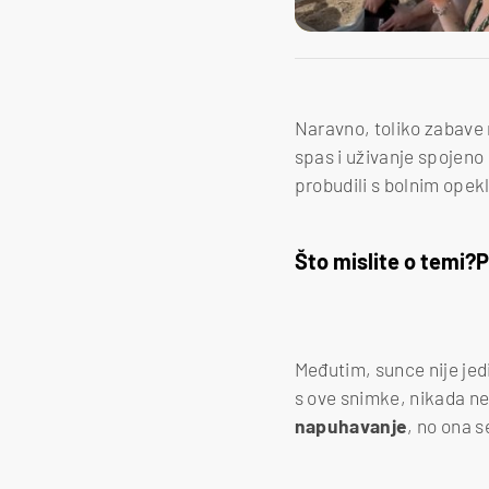
Naravno, toliko zabav
spas i uživanje spojeno 
probudili s bolnim opekl
Što mislite o temi?
P
Međutim, sunce nije jedi
s ove snimke, nikada ne
napuhavanje
, no ona s