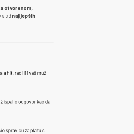
na otvorenom,
eke od
najljepših
la hit, radi li i vaš muž
ž ispalio odgovor kao da
io spravicu za plažu s