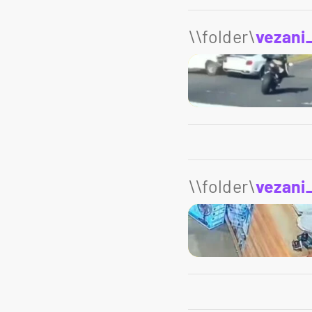
\\folder\
vezani
\\folder\
vezani