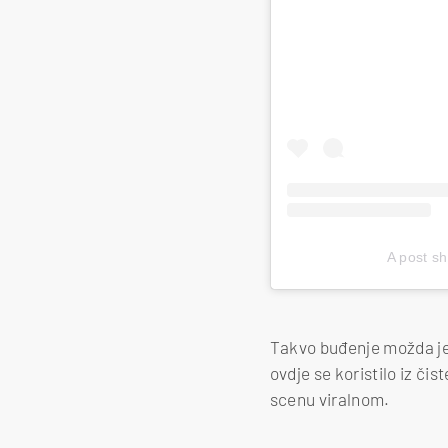
A post s
Takvo buđenje možda je
ovdje se koristilo iz či
scenu viralnom.