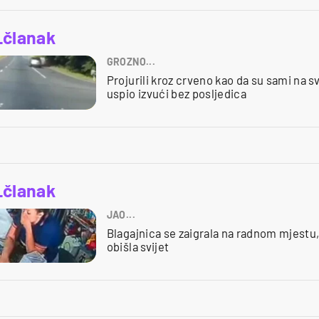
_članak
GROZNO...
Projurili kroz crveno kao da su sami na sv
uspio izvući bez posljedica
_članak
JAO...
Blagajnica se zaigrala na radnom mjestu
obišla svijet