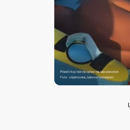
Mladić koji leži na splavi na napuhavanje
Foto: viljamovka_takovo/Instagram