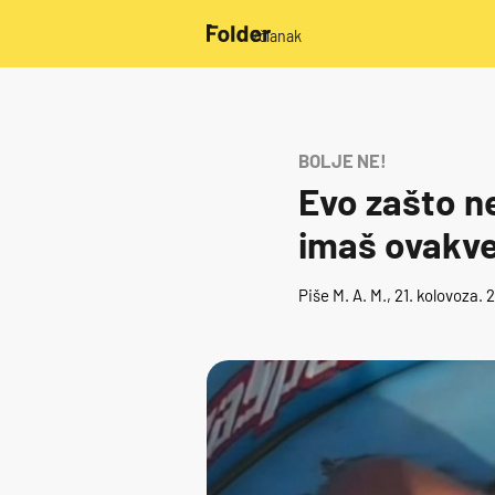
/članak
BOLJE NE!
Evo zašto ne
imaš ovakve 
Piše
M. A. M.
, 21. kolovoza.