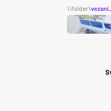
\\folder\
vezani
S