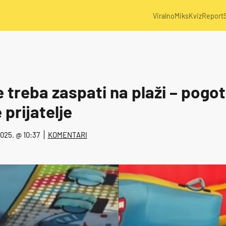
Viralno
Miks
Kviz
Report
 treba zaspati na plaži – pogo
prijatelje
 2025. @ 10:37
KOMENTARI