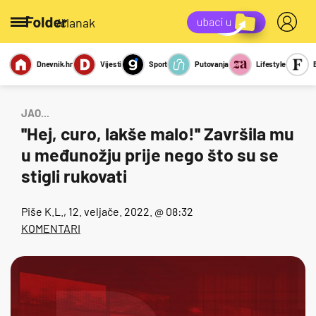
/članak
Dnevnik.hr
Vijesti
Sport
Putovanja
Lifestyle
Viralno
Miks
Kviz
Report
Sexy
JAO...
''Hej, curo, lakše malo!'' Završila mu
u međunožju prije nego što su se
stigli rukovati
Piše
K.L.
, 12. veljače. 2022. @ 08:32
KOMENTARI