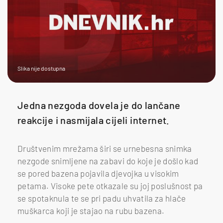
Slika nije dostupna
Jedna nezgoda dovela je do lančane
reakcije i nasmijala cijeli internet.
Društvenim mrežama širi se urnebesna snimka
nezgode snimljene na zabavi do koje je došlo kad
se pored bazena pojavila djevojka u visokim
petama. Visoke pete otkazale su joj poslušnost pa
se spotaknula te se pri padu uhvatila za hlače
muškarca koji je stajao na rubu bazena.