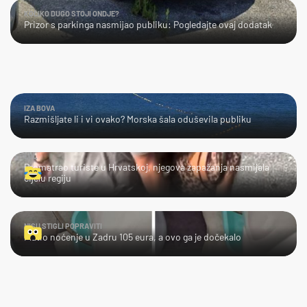
KOLIKO DUGO STOJI ONDJE?
Prizor s parkinga nasmijao publiku: Pogledajte ovaj dodatak
IZA BOVA
Razmišljate li i vi ovako? Morska šala oduševila publiku
LOL
Promatrao turiste u Hrvatskoj, njegova zapažanja nasmijala
cijelu regiju
NISU STIGLI POPRAVITI
Platio noćenje u Zadru 105 eura, a ovo ga je dočekalo