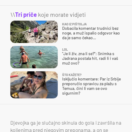
\\
Tri priče
koje morate vidjeti
KAO IZ PIŠTOLJA
Dobacila komentar trudnici bez
noge, a muž ispalio odgovor kao
da je samo čekao…
LOL
"Je li živ, zna li se?": Snimka s
Jadrana postala hit, radi li i vaš
muž ovo?
ŠTO KAŽETE?
Isključio komentare: Par iz Srbije
preporučio spravicu za plažu s
Temua, čini li vam se ovo
sigurnim?
Djevojka ga je slučajno skinula do gola i završila na
koljenima pred njegovim preponama, a on se