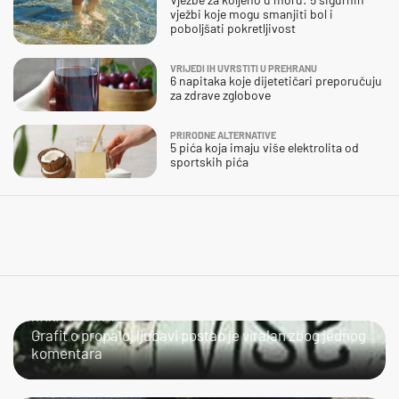
vježbi koje mogu smanjiti bol i
poboljšati pokretljivost
VRIJEDI IH UVRSTITI U PREHRANU
6 napitaka koje dijetetičari preporučuju
za zdrave zglobove
PRIRODNE ALTERNATIVE
5 pića koja imaju više elektrolita od
sportskih pića
IVANA SE SPASILA
Grafit o propaloj ljubavi postao je viralan zbog jednog
komentara