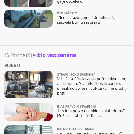
ga je dočekalo
ŠTO KAŽETE?
"Nećeš, razbojniče!" Snimka s A1
izazvala burnu raspravu
\\ Pronađite
što vas zanima
VIJESTI
STIGAO I ŠOK S BOOKINGA
VIDEO Gošća izazvala požar luksuznog
apartmana. Vlasnik: "Dok je gorjelo,
smijali su se, pili i pokazivali mi srednji
prst"
IMAŠ PRAVO, OSTVARI GA!
Tko ima pravo na inkluzivni dodatak?
Može se dobiti i 720 eura
KRENULO OD BRZE HRANE
Je li ovo povrće krivo za epidemiju?