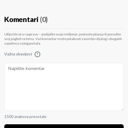
Komentari
(0)
Uključite se u raspravu – podijelite svoje mišljenje, postavite pitanja ili ponudite
svoj pogled na temu. Vaš komentar može potaknuti zanimljiv dijalog i obogatiti
zajednicu našeg portala.
Važna obavijest
!
1500 znakova preostalo