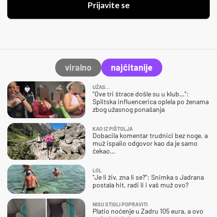
Prijavite se
viralno
najčitanije
UŽAS…
"Ove tri štrace došle su u klub…":
Splitska influencerica oplela po ženama
zbog užasnog ponašanja
KAO IZ PIŠTOLJA
Dobacila komentar trudnici bez noge, a
muž ispalio odgovor kao da je samo
čekao…
LOL
"Je li živ, zna li se?": Snimka s Jadrana
postala hit, radi li i vaš muž ovo?
NISU STIGLI POPRAVITI
Platio noćenje u Zadru 105 eura, a ovo