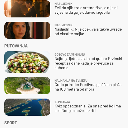
NASLJEDNIK
Želi da njih troje sretno žive, a nije ni
svjesna da ga je odavno izgubila
NASLJEDNIK
Nasljednik: Nije očekivala takve uvrede
od vlastite majke
PUTOVANJA
GOTOVO ZA 15 MINUTA
Najbolja ljetna salata od graha: Brzinski
recept za dane kada je prevruće za
kuhanje
NAJMANJA NA SVIJETU
Čudo prirode: Predivna pješčana plaža
na 100 metara od mora
15 PITANJA
Kviz općeg znanja: Za one pred kojima
se i Google može sakriti
SPORT