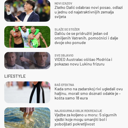
NOVI IZAZOV
Zlatko Dalić odabrao novi posao, odlazi
u jednu od najatraktivnijih zemalja
svijeta
SLAŽE SE STOŽER
Daliću će se pridružiti jedan od
omiljenih Vatrenih, pomoćnici i dalje
dvoje oko ponude
SVE OBJAVIO
VIDEO Australac ošišao Modrića i
pokazao novu Lukinu frizuru
LIFESTYLE
BAŠ EFEKTNA
Kada smo na zadarskoj rivi ugledali ovu
haljinu, morali smo doznati odakle je –
košta samo 18 eura
NAJSIGURNIJI OBLIK REKREACIJE
Vježbe za koljeno u moru: 5 sigurnih
vježbi koje mogu smanjiti bol i
poboljšati pokretljivost