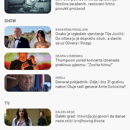
Stotine zaraženih, restorani hitno
povukli proizvod
SHOW
RASKOŠNA PROSLAVA
Ovako je izgledalo vjenčanje Tije Jurčić:
Do oltara ju je dopratio očuh, a slavilo
se uz Olivera i Rozgu
DRAMA U ŠIBENIKU
Thompson usred koncerta iznenada
prekinuo pjesmu: "Zovite hitnu!"
HEROJ
General pobjednik: Gdje i što 31 godinu
nakon Oluje radi general Ante Gotovina?
TV
DALEKI GRAD
Daleki grad: Intuicija joj govori da danas
neće otići iz njihovog života