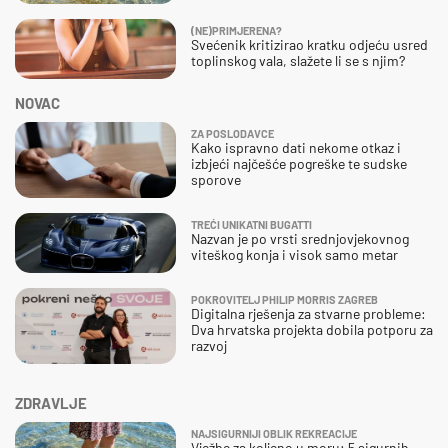
(NE)PRIMJERENA?
Svećenik kritizirao kratku odjeću usred
toplinskog vala, slažete li se s njim?
NOVAC
ZA POSLODAVCE
Kako ispravno dati nekome otkaz i
izbjeći najčešće pogreške te sudske
sporove
TREĆI UNIKATNI BUGATTI
Nazvan je po vrsti srednjovjekovnog
viteškog konja i visok samo metar
POKROVITELJ PHILIP MORRIS ZAGREB
Digitalna rješenja za stvarne probleme:
Dva hrvatska projekta dobila potporu za
razvoj
ZDRAVLJE
NAJSIGURNIJI OBLIK REKREACIJE
Vježbe za koljeno u moru: 5 sigurnih