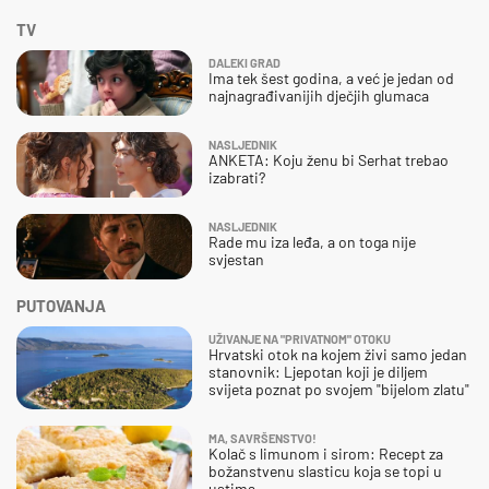
TV
DALEKI GRAD
Ima tek šest godina, a već je jedan od
najnagrađivanijih dječjih glumaca
NASLJEDNIK
ANKETA: Koju ženu bi Serhat trebao
izabrati?
NASLJEDNIK
Rade mu iza leđa, a on toga nije
svjestan
PUTOVANJA
UŽIVANJE NA "PRIVATNOM" OTOKU
Hrvatski otok na kojem živi samo jedan
stanovnik: Ljepotan koji je diljem
svijeta poznat po svojem "bijelom zlatu"
MA, SAVRŠENSTVO!
Kolač s limunom i sirom: Recept za
božanstvenu slasticu koja se topi u
ustima