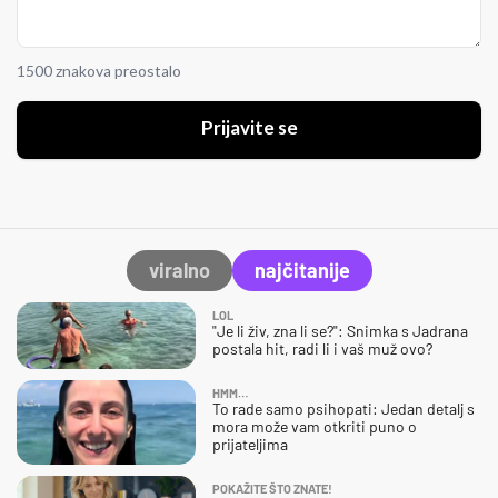
1500 znakova preostalo
Prijavite se
viralno
najčitanije
LOL
"Je li živ, zna li se?": Snimka s Jadrana
postala hit, radi li i vaš muž ovo?
HMM…
To rade samo psihopati: Jedan detalj s
mora može vam otkriti puno o
prijateljima
POKAŽITE ŠTO ZNATE!