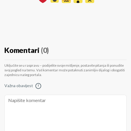
Komentari
(0)
Uključite se u raspravu – podijelite svoje mišljenje, postavite pitanja ili ponudite
svoj pogled na temu. Vaš komentar može potaknuti zanimljiv dijalog i obogatiti
zajednicu našeg portala.
Važna obavijest
!