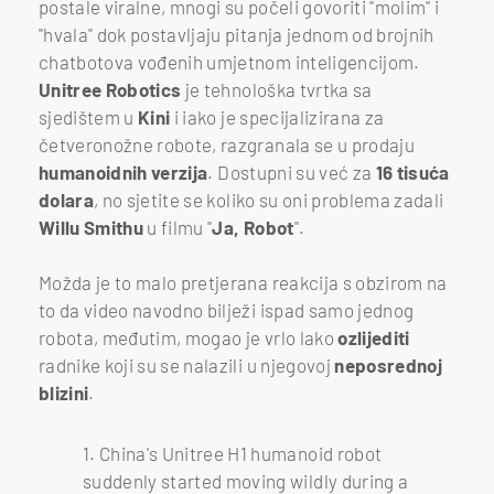
postale viralne, mnogi su počeli govoriti "molim" i
"hvala" dok postavljaju pitanja jednom od brojnih
chatbotova vođenih umjetnom inteligencijom.
Unitree Robotics
je tehnološka tvrtka sa
sjedištem u
Kini
i iako je specijalizirana za
četveronožne robote, razgranala se u prodaju
humanoidnih
verzija
. Dostupni su već za
16 tisuća
dolara
, no sjetite se koliko su oni problema zadali
Willu Smithu
u filmu "
Ja, Robot
".
Možda je to malo pretjerana reakcija s obzirom na
to da video navodno bilježi ispad samo jednog
robota, međutim, mogao je vrlo lako
ozlijediti
radnike koji su se nalazili u njegovoj
neposrednoj
blizini
.
1. China's Unitree H1 humanoid robot
suddenly started moving wildly during a