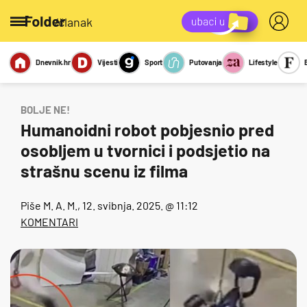
/članak
Dnevnik.hr
Vijesti
Sport
Putovanja
Lifestyle
Viralno
Miks
Kviz
Report
Sexy
BOLJE NE!
Humanoidni robot pobjesnio pred
osobljem u tvornici i podsjetio na
strašnu scenu iz filma
Piše
M. A. M.
, 12. svibnja. 2025. @ 11:12
KOMENTARI