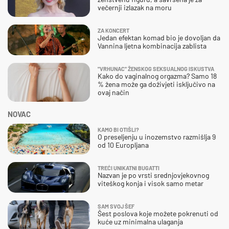
večernji izlazak na moru
ZA KONCERT
Jedan efektan komad bio je dovoljan da
Vannina ljetna kombinacija zablista
"VRHUNAC" ŽENSKOG SEKSUALNOG ISKUSTVA
Kako do vaginalnog orgazma? Samo 18
% žena može ga doživjeti isključivo na
ovaj način
NOVAC
KAMO BI OTIŠLI?
O preseljenju u inozemstvo razmišlja 9
od 10 Europljana
TREĆI UNIKATNI BUGATTI
Nazvan je po vrsti srednjovjekovnog
viteškog konja i visok samo metar
SAM SVOJ ŠEF
Šest poslova koje možete pokrenuti od
kuće uz minimalna ulaganja