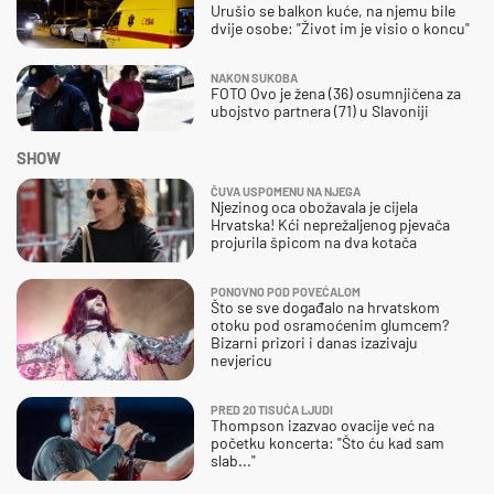
Urušio se balkon kuće, na njemu bile
dvije osobe: "Život im je visio o koncu"
NAKON SUKOBA
FOTO Ovo je žena (36) osumnjičena za
ubojstvo partnera (71) u Slavoniji
SHOW
ČUVA USPOMENU NA NJEGA
Njezinog oca obožavala je cijela
Hrvatska! Kći neprežaljenog pjevača
projurila špicom na dva kotača
PONOVNO POD POVEĆALOM
Što se sve događalo na hrvatskom
otoku pod osramoćenim glumcem?
Bizarni prizori i danas izazivaju
nevjericu
PRED 20 TISUĆA LJUDI
Thompson izazvao ovacije već na
početku koncerta: "Što ću kad sam
slab..."