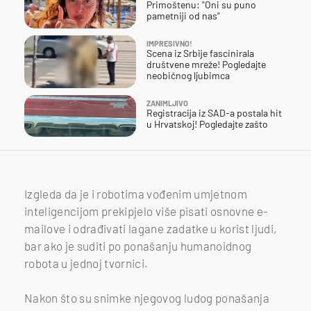
Primoštenu: "Oni su puno
pametniji od nas"
IMPRESIVNO!
Scena iz Srbije fascinirala
društvene mreže! Pogledajte
neobičnog ljubimca
ZANIMLJIVO
Registracija iz SAD-a postala hit
u Hrvatskoj! Pogledajte zašto
Izgleda da je i robotima vođenim umjetnom
inteligencijom prekipjelo više pisati osnovne e-
mailove i odrađivati lagane zadatke u korist ljudi,
bar ako je suditi po ponašanju humanoidnog
robota u jednoj tvornici.
Nakon što su snimke njegovog ludog ponašanja