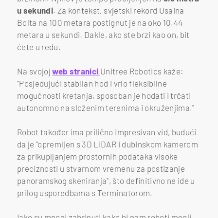
u sekundi
. Za kontekst, svjetski rekord Usaina
Bolta na 100 metara postignut je na oko 10.44
metara u sekundi. Dakle, ako ste brzi kao on, bit
ćete u redu.
Na svojoj
web stranici
Unitree Robotics kaže:
"Posjedujući stabilan hod i vrlo fleksibilne
mogućnosti kretanja, sposoban je hodati i trčati
autonomno na složenim terenima i okruženjima."
Robot također ima prilično impresivan vid, budući
da je "opremljen s 3D LiDAR i dubinskom kamerom
za prikupljanjem prostornih podataka visoke
preciznosti u stvarnom vremenu za postizanje
panoramskog skeniranja", što definitivno ne ide u
prilog usporedbama s Terminatorom.
Iako su mnogi zabrinuti kako bi nam roboti mogli