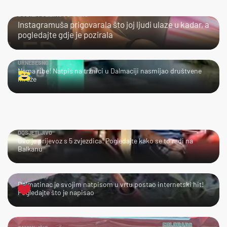
DOBILA JEZIKOVU JUHU
Instagramuša prigovarala što joj ljudi ulaze u kadar, a
pogledajte gdje je pozirala
URNEBESNO
Nema ribe! Natpis na tržnici u Dalmaciji nasmijao društvene
mreže
DOSJETLJIVO
Ovo je prijevoz s 5 zvjezdica! Pogledajte kako se to radi na
Balkanu
URNEBESNO
Dalmatinac je svojim natpisom u vrtu postao internetski hit!
Pogledajte što je napisao