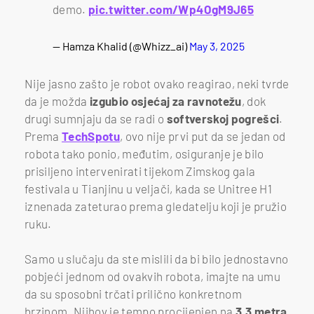
demo.
pic.twitter.com/Wp4OgM9J65
— Hamza Khalid (@Whizz_ai)
May 3, 2025
Nije jasno zašto je robot ovako reagirao, neki tvrde
da je možda
izgubio osjećaj za ravnotežu
, dok
drugi sumnjaju da se radi o
softverskoj
pogrešci
.
Prema
TechSpotu
, ovo nije prvi put da se jedan od
robota tako ponio, međutim, osiguranje je bilo
prisiljeno intervenirati tijekom Zimskog gala
festivala u Tianjinu u veljači, kada se Unitree H1
iznenada zateturao prema gledatelju koji je pružio
ruku.
Samo u slučaju da ste mislili da bi bilo jednostavno
pobjeći jednom od ovakvih robota, imajte na umu
da su sposobni trčati prilično konkretnom
brzinom. Njihov je tempo procijenjen na
3.3 metra