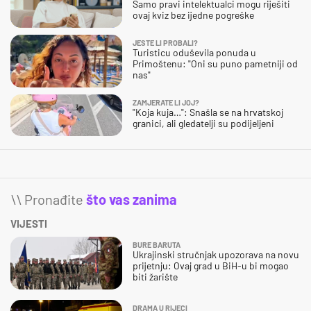
Samo pravi intelektualci mogu riješiti
ovaj kviz bez ijedne pogreške
JESTE LI PROBALI?
Turisticu oduševila ponuda u
Primoštenu: "Oni su puno pametniji od
nas"
ZAMJERATE LI JOJ?
"Koja kuja…": Snašla se na hrvatskoj
granici, ali gledatelji su podijeljeni
\\ Pronađite
što vas zanima
VIJESTI
BURE BARUTA
Ukrajinski stručnjak upozorava na novu
prijetnju: Ovaj grad u BiH-u bi mogao
biti žarište
DRAMA U RIJECI