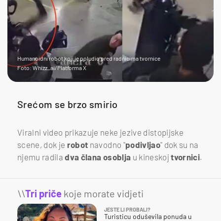
Humanoidni robot koji je poludio pred radnicima tvornice
Foto: Whizz_ai/Platforma X
Srećom se brzo smirio
Viralni video prikazuje neke jezive distopijske
scene, dok je
robot
navodno "
podivljao
" dok su na
njemu radila
dva
člana
osoblja
u kineskoj
tvornici
.
\\
Tri priče
koje morate vidjeti
JESTE LI PROBALI?
Turisticu oduševila ponuda u