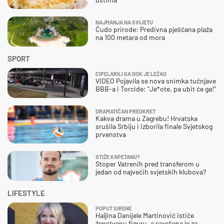
NAJMANJA NA SVIJETU
Čudo prirode: Predivna pješčana plaža
na 100 metara od mora
SPORT
CIPELARILI GA DOK JE LEŽAO
VIDEO Pojavila se nova snimka tučnjave
BBB-a i Torcide: "Je*ote, pa ubit će ga!"
DRAMATIČAN PREOKRET
Kakva drama u Zagrebu! Hrvatska
srušila Srbiju i izborila finale Svjetskog
prvenstva
STIŽE KAPETANU?
Stoper Vatrenih pred transferom u
jedan od najvećih svjetskih klubova?
LIFESTYLE
POPUT SIRENE
Haljina Danijele Martinović ističe
ženstvenu figuru, a savršena je za