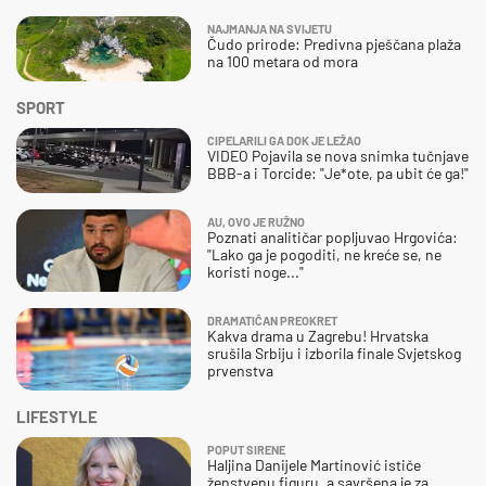
NAJMANJA NA SVIJETU
Čudo prirode: Predivna pješčana plaža
na 100 metara od mora
SPORT
CIPELARILI GA DOK JE LEŽAO
VIDEO Pojavila se nova snimka tučnjave
BBB-a i Torcide: "Je*ote, pa ubit će ga!"
AU, OVO JE RUŽNO
Poznati analitičar popljuvao Hrgovića:
"Lako ga je pogoditi, ne kreće se, ne
koristi noge..."
DRAMATIČAN PREOKRET
Kakva drama u Zagrebu! Hrvatska
srušila Srbiju i izborila finale Svjetskog
prvenstva
LIFESTYLE
POPUT SIRENE
Haljina Danijele Martinović ističe
ženstvenu figuru, a savršena je za