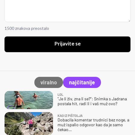
1500 znakova preostalo
Prijavite se
viralno
najčitanije
LOL
"Je li živ, zna li se?": Snimka s Jadrana
postala hit, radi li i vaš muž ovo?
KAO IZ PIŠTOLJA
Dobacila komentar trudnici bez noge, a
muž ispalio odgovor kao da je samo
čekao…