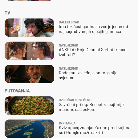
TV
DALEKI GRAD
Ima tek šest godina, a već je jedan od
najnagrađivanijih dječjih glumaca
NASLJEDNIK
ANKETA: Koju ženu bi Serhat trebao
izabrati?
NASLJEDNIK
Rade mu iza leđa, a on toga nije
svjestan
PUTOVANJA
UZ RUČAK ILI VEČERU
Savršeni prilog: Recept za najfinije
mahune sa špekom
15 PITANJA
Kviz općeg znanja: Za one pred kojima
se i Google može sakriti