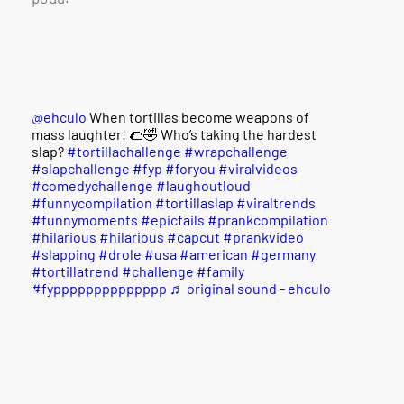
@ehculo
When tortillas become weapons of
mass laughter! 🌮🤣 Who’s taking the hardest
slap?
#tortillachallenge
#wrapchallenge
#slapchallenge
#fyp
#foryou
#viralvideos
#comedychallenge
#laughoutloud
#funnycompilation
#tortillaslap
#viraltrends
#funnymoments
#epicfails
#prankcompilation
#hilarious
#hilarious
#capcut
#prankvideo
#slapping
#drole
#usa
#american
#germany
#tortillatrend
#challenge
#family
#fypppppppppppppp
♬ original sound - ehculo