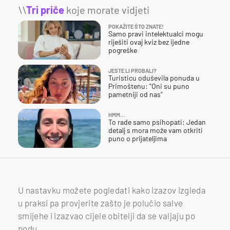
\\
Tri priče
koje morate vidjeti
POKAŽITE ŠTO ZNATE!
Samo pravi intelektualci mogu
riješiti ovaj kviz bez ijedne
pogreške
JESTE LI PROBALI?
Turisticu oduševila ponuda u
Primoštenu: "Oni su puno
pametniji od nas"
HMM…
To rade samo psihopati: Jedan
detalj s mora može vam otkriti
puno o prijateljima
U nastavku možete pogledati kako izazov izgleda
u praksi pa provjerite zašto je polučio salve
smijehe i izazvao cijele obitelji da se valjaju po
podu.