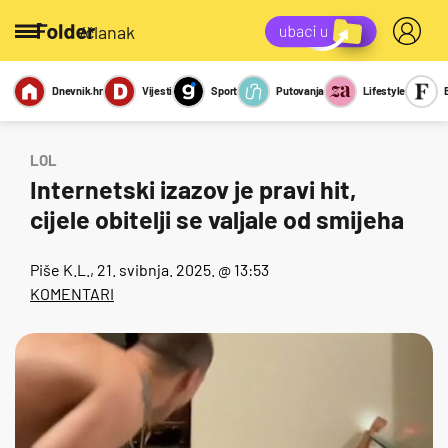
/članak
Dnevnik.hr
Vijesti
Sport
Putovanja
Lifestyle
Viralno
Miks
Kviz
Report
Sexy
LOL
Internetski izazov je pravi hit,
cijele obitelji se valjale od smijeha
Piše
K.L.
, 21. svibnja. 2025. @ 13:53
KOMENTARI