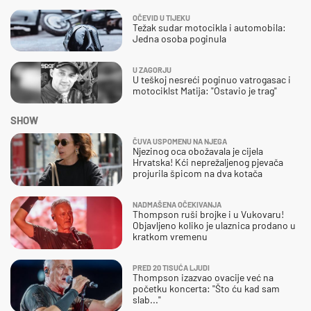
OČEVID U TIJEKU
Težak sudar motocikla i automobila:
Jedna osoba poginula
U ZAGORJU
U teškoj nesreći poginuo vatrogasac i
motociklst Matija: "Ostavio je trag"
SHOW
ČUVA USPOMENU NA NJEGA
Njezinog oca obožavala je cijela
Hrvatska! Kći neprežaljenog pjevača
projurila špicom na dva kotača
NADMAŠENA OČEKIVANJA
Thompson ruši brojke i u Vukovaru!
Objavljeno koliko je ulaznica prodano u
kratkom vremenu
PRED 20 TISUĆA LJUDI
Thompson izazvao ovacije već na
početku koncerta: "Što ću kad sam
slab..."