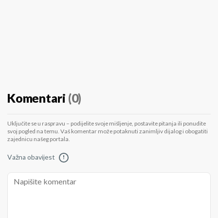
Komentari
(0)
Uključite se u raspravu – podijelite svoje mišljenje, postavite pitanja ili ponudite
svoj pogled na temu. Vaš komentar može potaknuti zanimljiv dijalog i obogatiti
zajednicu našeg portala.
Važna obavijest
!