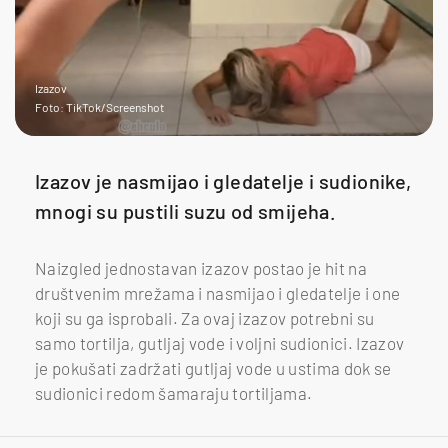
Izazov
Foto: TikTok/Screenshot
Izazov je nasmijao i gledatelje i sudionike,
mnogi su pustili suzu od smijeha.
Naizgled jednostavan izazov postao je hit na
društvenim mrežama i nasmijao i gledatelje i one
koji su ga isprobali. Za ovaj izazov potrebni su
samo tortilja, gutljaj vode i voljni sudionici. Izazov
je pokušati zadržati gutljaj vode u ustima dok se
sudionici redom šamaraju tortiljama.