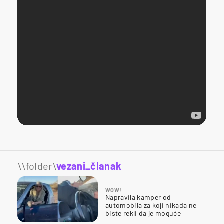
\\folder\
vezani_članak
WOW!
Napravila kamper od
automobila za koji nikada ne
biste rekli da je moguće