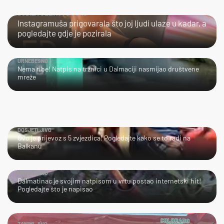
DOBILA JEZIKOVU JUHU
Instagramuša prigovarala što joj ljudi ulaze u kadar, a
pogledajte gdje je pozirala
URNEBESNO
Nema ribe! Natpis na tržnici u Dalmaciji nasmijao društvene
mreže
DOSJETLJIVO
Ovo je prijevoz s 5 zvjezdica! Pogledajte kako se to radi na
Balkanu
URNEBESNO
Dalmatinac je svojim natpisom u vrtu postao internetski hit!
Pogledajte što je napisao
ZANIMLJIVO