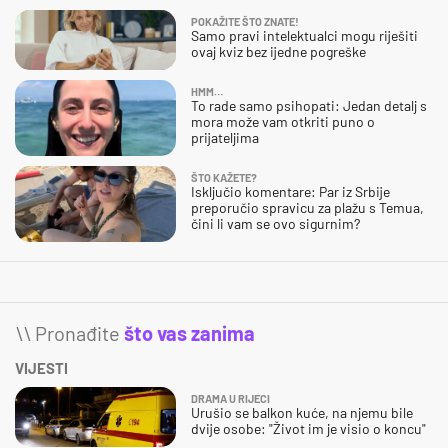
POKAŽITE ŠTO ZNATE!
Samo pravi intelektualci mogu riješiti
ovaj kviz bez ijedne pogreške
HMM…
To rade samo psihopati: Jedan detalj s
mora može vam otkriti puno o
prijateljima
ŠTO KAŽETE?
Isključio komentare: Par iz Srbije
preporučio spravicu za plažu s Temua,
čini li vam se ovo sigurnim?
\\ Pronađite
što vas zanima
VIJESTI
DRAMA U RIJECI
Urušio se balkon kuće, na njemu bile
dvije osobe: "Život im je visio o koncu"