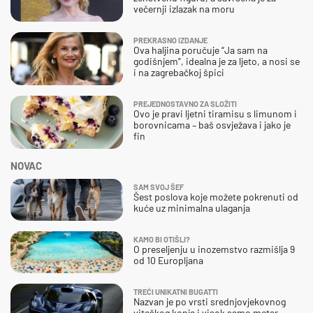
večernji izlazak na moru
PREKRASNO IZDANJE
Ova haljina poručuje “Ja sam na
godišnjem”, idealna je za ljeto, a nosi se
i na zagrebačkoj špici
PREJEDNOSTAVNO ZA SLOŽITI
Ovo je pravi ljetni tiramisu s limunom i
borovnicama – baš osvježava i jako je
fin
NOVAC
SAM SVOJ ŠEF
Šest poslova koje možete pokrenuti od
kuće uz minimalna ulaganja
KAMO BI OTIŠLI?
O preseljenju u inozemstvo razmišlja 9
od 10 Europljana
TREĆI UNIKATNI BUGATTI
Nazvan je po vrsti srednjovjekovnog
viteškog konja i visok samo metar