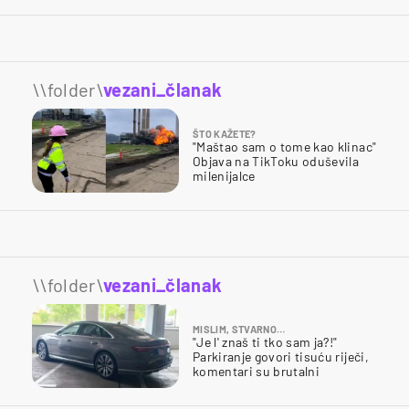
\\folder\
vezani_članak
ŠTO KAŽETE?
"Maštao sam o tome kao klinac"
Objava na TikToku oduševila
milenijalce
\\folder\
vezani_članak
MISLIM, STVARNO…
"Je l' znaš ti tko sam ja?!"
Parkiranje govori tisuću riječi,
komentari su brutalni