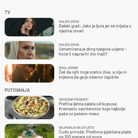
TV
DALEKI GRAD
Daleki grad: Jako je ljuta jer se miješa u
njezine stvari
DALEKI GRAD
Uznemirena je zbog njegove ucjene -
hoće li napraviti što traži?
NASLJEDNIK
Želi da njih troje sretno žive, a nije ni
svjesna da ga je odavno izgubila
PUTOVANJA
OBVEZNO PROBATI!
Prefina ljetna salata od kupusa:
Kremasto savršenstvo koje najbolje
paše uz pečeno meso
NAJMANJA NA SVIJETU
Čudo prirode: Predivna pješčana plaža
na 100 metara od mora