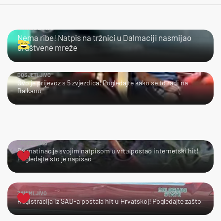
URNEBESNO
Nema ribe! Natpis na tržnici u Dalmaciji nasmijao
društvene mreže
DOSJETLJIVO
Ovo je prijevoz s 5 zvjezdica! Pogledajte kako se to radi na
Balkanu
URNEBESNO
Dalmatinac je svojim natpisom u vrtu postao internetski hit!
Pogledajte što je napisao
ZANIMLJIVO
Registracija iz SAD-a postala hit u Hrvatskoj! Pogledajte zašto