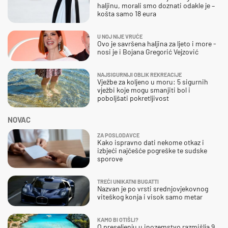
haljinu, morali smo doznati odakle je –
košta samo 18 eura
U NOJ NIJE VRUĆE
Ovo je savršena haljina za ljeto i more -
nosi je i Bojana Gregorić Vejzović
NAJSIGURNIJI OBLIK REKREACIJE
Vježbe za koljeno u moru: 5 sigurnih
vježbi koje mogu smanjiti bol i
poboljšati pokretljivost
NOVAC
ZA POSLODAVCE
Kako ispravno dati nekome otkaz i
izbjeći najčešće pogreške te sudske
sporove
TREĆI UNIKATNI BUGATTI
Nazvan je po vrsti srednjovjekovnog
viteškog konja i visok samo metar
KAMO BI OTIŠLI?
O preseljenju u inozemstvo razmišlja 9