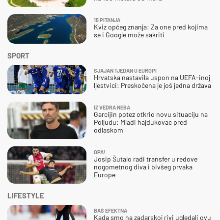
15 PITANJA
Kviz općeg znanja: Za one pred kojima
se i Google može sakriti
SPORT
SJAJAN TJEDAN U EUROPI
Hrvatska nastavila uspon na UEFA-inoj
ljestvici: Preskočena je još jedna država
IZ VEDRA NEBA
Garcijin potez otkrio novu situaciju na
Poljudu: Mladi hajdukovac pred
odlaskom
OPA!
Josip Šutalo radi transfer u redove
nogometnog diva i bivšeg prvaka
Europe
LIFESTYLE
BAŠ EFEKTNA
Kada smo na zadarskoj rivi ugledali ovu