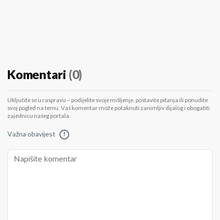
Komentari
(0)
Uključite se u raspravu – podijelite svoje mišljenje, postavite pitanja ili ponudite
svoj pogled na temu. Vaš komentar može potaknuti zanimljiv dijalog i obogatiti
zajednicu našeg portala.
Važna obavijest
!