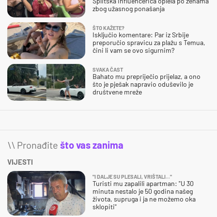
Splitska influencerica oplela po ženama
zbog užasnog ponašanja
ŠTO KAŽETE?
Isključio komentare: Par iz Srbije
preporučio spravicu za plažu s Temua,
čini li vam se ovo sigurnim?
SVAKA ČAST
Bahato mu prepriječio prijelaz, a ono
što je pješak napravio oduševilo je
društvene mreže
\\ Pronađite
što vas zanima
VIJESTI
"I DALJE SU PLESALI, VRIŠTALI..."
Turisti mu zapalili apartman: "U 30
minuta nestalo je 50 godina našeg
života, supruga i ja ne možemo oka
sklopiti"