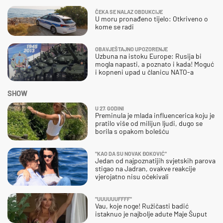
ČEKA SE NALAZ OBDUKCIJE
U moru pronađeno tijelo: Otkriveno o
kome se radi
OBAVJEŠTAJNO UPOZORENJE
Uzbuna na istoku Europe: Rusija bi
mogla napasti, a poznato i kada! Moguć
i kopneni upad u članicu NATO-a
SHOW
U 27. GODINI
Preminula je mlada influencerica koju je
pratilo više od milijun ljudi, dugo se
borila s opakom bolešću
"KAO DA SU NOVAK ĐOKOVIĆ"
Jedan od najpoznatijih svjetskih parova
stigao na Jadran, ovakve reakcije
vjerojatno nisu očekivali
"UUUUUUFFFF"
Vau, koje noge! Ružičasti badić
istaknuo je najbolje adute Maje Šuput