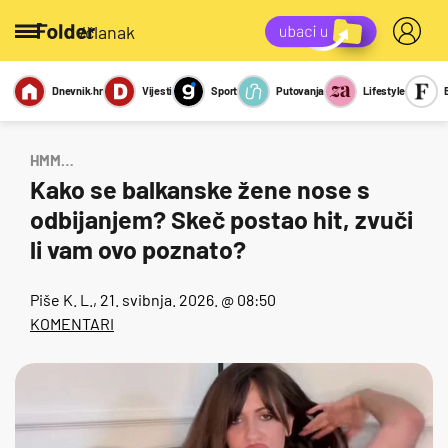
/članak
Dnevnik.hr
Vijesti
Sport
Putovanja
Lifestyle
Viralno
Miks
Kviz
Report
Sexy
HMM…
Kako se balkanske žene nose s
odbijanjem? Skeč postao hit, zvuči
li vam ovo poznato?
Piše
K. L.
, 21. svibnja. 2026. @ 08:50
KOMENTARI