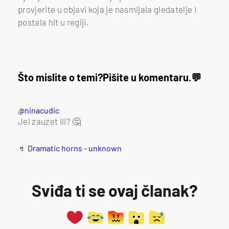
provjerite u objavi koja je nasmijala gledatelje i
postala hit u regiji.
Što mislite o temi?
Pišite u komentaru.
@ninacudic
Jel zauzet ili? 🤔
♬ Dramatic horns - unknown
Sviđa ti se ovaj članak?