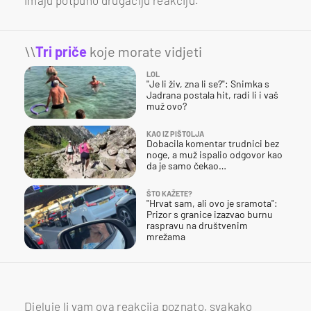
\\
Tri priče
koje morate vidjeti
LOL
"Je li živ, zna li se?": Snimka s
Jadrana postala hit, radi li i vaš
muž ovo?
KAO IZ PIŠTOLJA
Dobacila komentar trudnici bez
noge, a muž ispalio odgovor kao
da je samo čekao…
ŠTO KAŽETE?
"Hrvat sam, ali ovo je sramota":
Prizor s granice izazvao burnu
raspravu na društvenim
mrežama
Djeluje li vam ova reakcija poznato, svakako