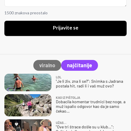
1500 znakova preostalo
Prijavite se
viralno
najčitanije
LOL
"Je li živ, zna li se?": Snimka s Jadrana
postala hit, radi li i vaš muž ovo?
KAO IZ PIŠTOLJA
Dobacila komentar trudnici bez noge, a
muž ispalio odgovor kao da je samo
čekao…
UŽAS…
"Ove tri štrace došle su u klub…":