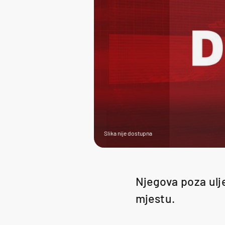
Slika nije dostupna
Njegova poza ulje
mjestu.