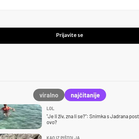
Prijavite se
viralno
najčitanije
LOL
"Je li živ, zna li se?": Snimka s Jadrana posta
ovo?
KAO IZ PIŠTOLJA