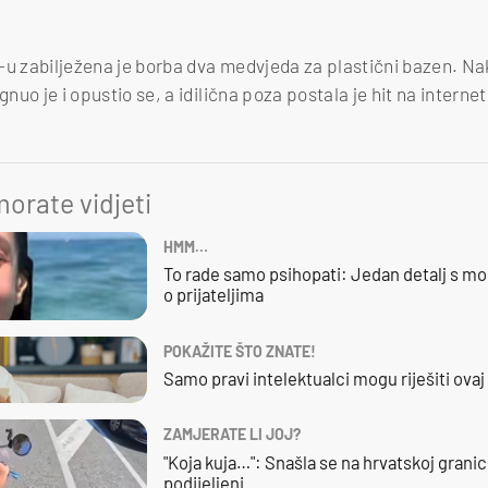
-u zabilježena je borba dva medvjeda za plastični bazen. Na
gnuo je i opustio se, a idilična poza postala je hit na internet
orate vidjeti
HMM…
To rade samo psihopati: Jedan detalj s mo
o prijateljima
POKAŽITE ŠTO ZNATE!
Samo pravi intelektualci mogu riješiti ovaj
ZAMJERATE LI JOJ?
"Koja kuja…": Snašla se na hrvatskoj granici,
podijeljeni