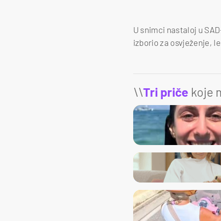
U snimci nastaloj u SAD
izborio za osvježenje, le
\\
Tri priče
koje m