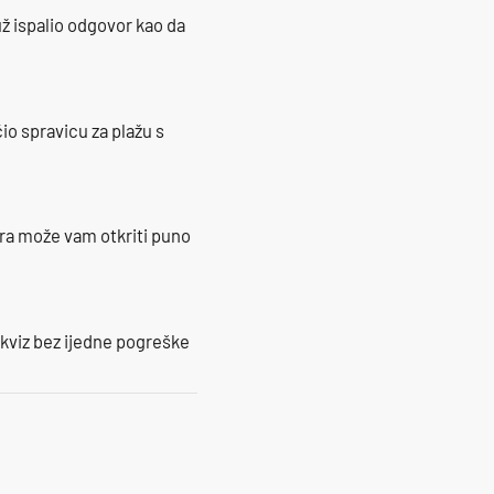
ž ispalio odgovor kao da
io spravicu za plažu s
ra može vam otkriti puno
 kviz bez ijedne pogreške