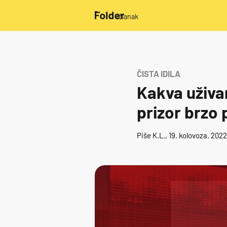
/članak
ČISTA IDILA
Kakva uživan
prizor brzo 
Piše
K.L.
, 19. kolovoza. 202