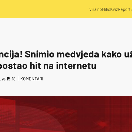
Viralno
Miks
Kviz
Report
cija! Snimio medvjeda kako uživ
postao hit na internetu
2. @ 15:18
KOMENTARI