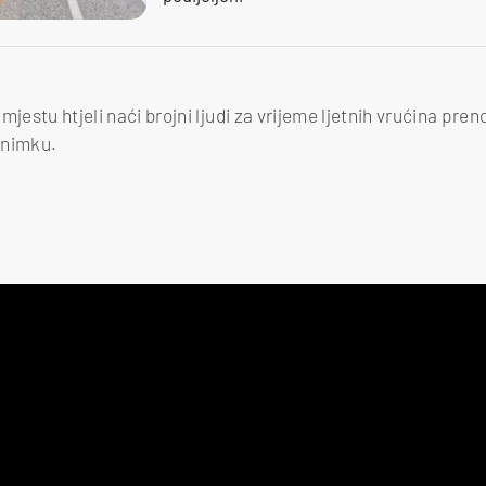
mjestu htjeli naći brojni ljudi za vrijeme ljetnih vrućina pr
snimku.