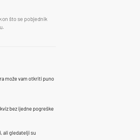
kon što se pobjednik
u.
ra može vam otkriti puno
 kviz bez ijedne pogreške
 ali gledatelji su