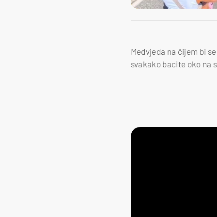
Medvjeda na čijem bi se 
svakako bacite oko na 