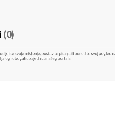
i
(0)
odijelite svoje mišljenje, postavite pitanja ili ponudite svoj pogle
jalog i obogatiti zajednicu našeg portala.