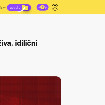
Sexy
a, idilični