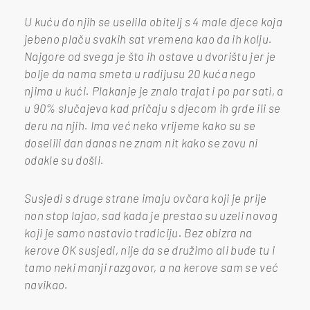
U kuću do njih se uselila obitelj s 4 male djece koja
jebeno plaču svakih sat vremena kao da ih kolju.
Najgore od svega je što ih ostave u dvorištu jer je
bolje da nama smeta u radijusu 20 kuća nego
njima u kući. Plakanje je znalo trajat i po par sati, a
u 90% slučajeva kad pričaju s djecom ih grde ili se
deru na njih. Ima već neko vrijeme kako su se
doselili dan danas ne znam nit kako se zovu ni
odakle su došli.
Susjedi s druge strane imaju ovčara koji je prije
non stop lajao, sad kada je prestao su uzeli novog
koji je samo nastavio tradiciju. Bez obizra na
kerove OK susjedi, nije da se družimo ali bude tu i
tamo neki manji razgovor, a na kerove sam se već
navikao.