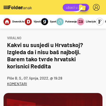
/članak
Dnevnik.hr
Vijesti
Sport
Putovanja
Lifestyle
Viralno
Miks
Kviz
Report
Sexy
VIRALNO
Kakvi su susjedi u Hrvatskoj?
Izgleda da i nisu baš najbolji.
Barem tako tvrde hrvatski
korisnici Reddita
Piše
B. S.
, 07. lipnja. 2022. @ 19:28
KOMENTARI