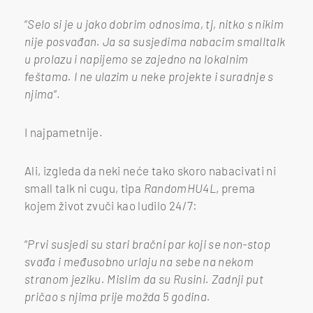
“
Selo si je u jako dobrim odnosima, tj, nitko s nikim
nije posvađan. Ja sa susjedima nabacim smalltalk
u prolazu i napijemo se zajedno na lokalnim
feštama. I ne ulazim u neke projekte i suradnje s
njima
“.
I najpametnije.
Ali, izgleda da neki neće tako skoro nabacivati ni
small talk ni cugu, tipa
RandomHU4L
, prema
kojem život zvuči kao ludilo 24/7:
“
Prvi susjedi su stari bračni par koji se non-stop
svađa i međusobno urlaju na sebe na nekom
stranom jeziku. Mislim da su Rusini. Zadnji put
pričao s njima prije možda 5 godina.