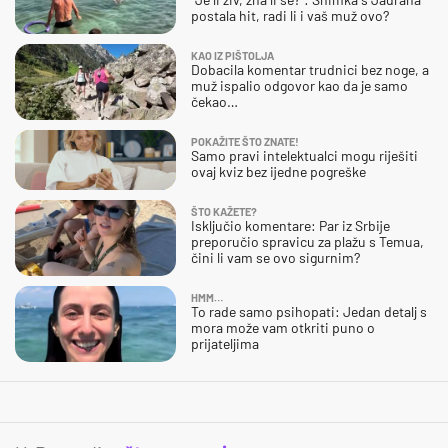
postala hit, radi li i vaš muž ovo?
KAO IZ PIŠTOLJA
Dobacila komentar trudnici bez noge, a
muž ispalio odgovor kao da je samo
čekao…
POKAŽITE ŠTO ZNATE!
Samo pravi intelektualci mogu riješiti
ovaj kviz bez ijedne pogreške
ŠTO KAŽETE?
Isključio komentare: Par iz Srbije
preporučio spravicu za plažu s Temua,
čini li vam se ovo sigurnim?
HMM…
To rade samo psihopati: Jedan detalj s
mora može vam otkriti puno o
prijateljima