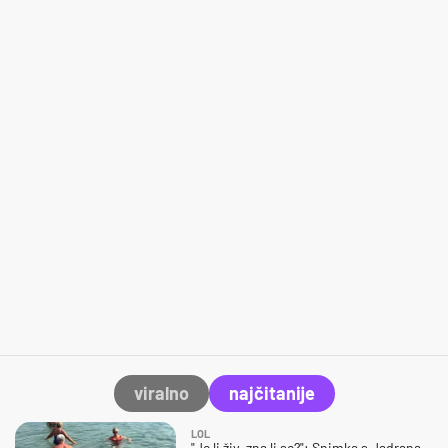
viralno
najčitanije
LOL
"Je li živ, zna li se?": Snimka s Jadrana