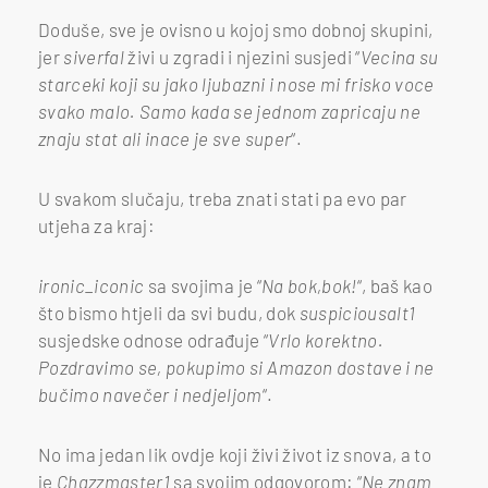
Doduše, sve je ovisno u kojoj smo dobnoj skupini,
jer
siverfal
živi u zgradi i njezini susjedi “
Vecina su
starceki koji su jako ljubazni i nose mi frisko voce
svako malo. Samo kada se jednom zapricaju ne
znaju stat ali inace je sve super
“.
U svakom slučaju, treba znati stati pa evo par
utjeha za kraj:
ironic_iconic
sa svojima je “
Na bok,bok!
“, baš kao
što bismo htjeli da svi budu, dok
suspiciousalt1
susjedske odnose odrađuje “
Vrlo korektno.
Pozdravimo se, pokupimo si Amazon dostave i ne
bučimo navečer i nedjeljom
“.
No ima jedan lik ovdje koji živi život iz snova, a to
je
Chazzmaster1
sa svojim odgovorom: “
Ne znam