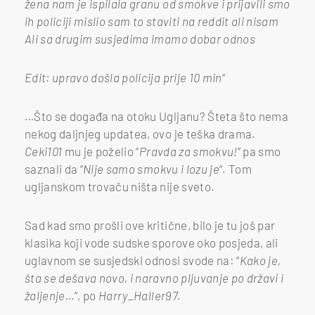
žena nam je ispilala granu od smokve i prijavili smo
ih policiji mislio sam to staviti na reddit ali nisam
Ali sa drugim susjedima imamo dobar odnos
Edit: upravo došla policija prije 10 min
“
…Što se događa na otoku Ugljanu? Šteta što nema
nekog daljnjeg updatea, ovo je teška drama.
Ceki101
mu je poželio “
Pravda za smokvu!
” pa smo
saznali da “
Nije samo smokvu i lozu je
“. Tom
ugljanskom trovaču ništa nije sveto.
Sad kad smo prošli ove kritične, bilo je tu još par
klasika koji vode sudske sporove oko posjeda, ali
uglavnom se susjedski odnosi svode na: “
Kako je,
šta se dešava novo, i naravno pljuvanje po državi i
žaljenje…
“, po
Harry_Haller97.