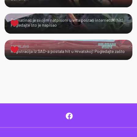
URNEBESNO
Dalmatinac je svojim natpisom u vrtu postao internetski hit!
Pogledajte što je napisao
ZANIMLJIVO
Registracija iz SAD-a postala hit u Hrvatskoj! Pogledajte zašto