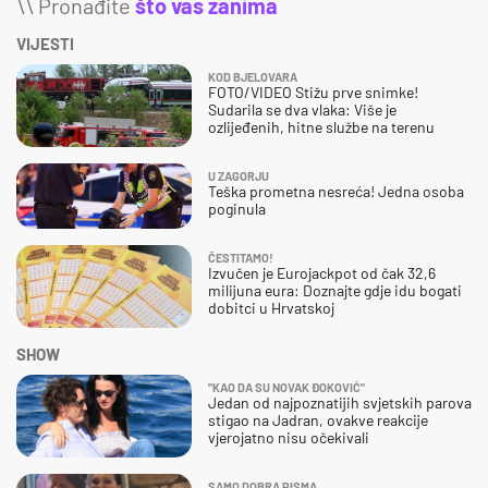
\\ Pronađite
što vas zanima
VIJESTI
KOD BJELOVARA
FOTO/VIDEO Stižu prve snimke!
Sudarila se dva vlaka: Više je
ozlijeđenih, hitne službe na terenu
U ZAGORJU
Teška prometna nesreća! Jedna osoba
poginula
ČESTITAMO!
Izvučen je Eurojackpot od čak 32,6
milijuna eura: Doznajte gdje idu bogati
dobitci u Hrvatskoj
SHOW
"KAO DA SU NOVAK ĐOKOVIĆ"
Jedan od najpoznatijih svjetskih parova
stigao na Jadran, ovakve reakcije
vjerojatno nisu očekivali
SAMO DOBRA PISMA