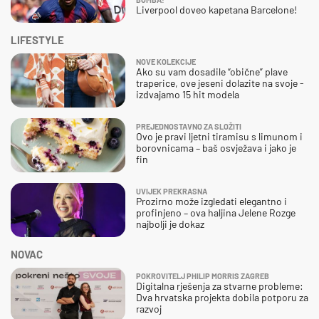
Liverpool doveo kapetana Barcelone!
LIFESTYLE
NOVE KOLEKCIJE
Ako su vam dosadile “obične” plave
traperice, ove jeseni dolazite na svoje -
izdvajamo 15 hit modela
PREJEDNOSTAVNO ZA SLOŽITI
Ovo je pravi ljetni tiramisu s limunom i
borovnicama – baš osvježava i jako je
fin
UVIJEK PREKRASNA
Prozirno može izgledati elegantno i
profinjeno – ova haljina Jelene Rozge
najbolji je dokaz
NOVAC
POKROVITELJ PHILIP MORRIS ZAGREB
Digitalna rješenja za stvarne probleme:
Dva hrvatska projekta dobila potporu za
razvoj