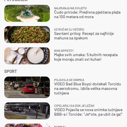
NAJMANJA NA SVIJETU
Čudo prirode: Predivna pješčana plaža
na 100 metara od mora
UZ RUČAK ILI VEČERU
Savršeni prilog: Recept za najfinije
mahune sa špekom
BON APPETIT!
Majke svih umaka: 5 kultnih recepata
koje moraju znati svi kuhari
SPORT
POJAVILA SE SNIMKA
VIDEO Bad Blue Boysi dočekali Torcidu
na aerodromu, izbila velika masovna
tučnjava
CIPELARILI GA DOK JE LEŽAO
VIDEO Pojavila se nova snimka tučnjave
BBB-a i Torcide: "Je*ote, pa ubit će ga!"
BOMBA!