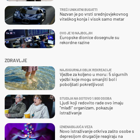
TREĆI UNIKATNI BUGATTI
Nazvan je po vrsti srednjovjekovnog
viteškog konja i visok samo metar
OVO JE 10 NAJBOLJIH
Europske dionice dosegnule su
rekordne razine
ZDRAVLJE
NAJSIGURNIJI OBLIK REKREACIJE
Vježbe za koljeno u moru: 5 sigurnih
vježbi koje mogu smanjiti bol i
poboljšati pokretljivost
STUDIJA NA GOTOVO 1.900 OSOBA
Ljudi koji redovito rade ovo imaju
“mlađi” organizam, pokazuje
istraživanje
IZNENAĐUJUĆA VEZA
Novo istraživanje otkriva zašto osobe s
depresijom drugačije reagiraju na