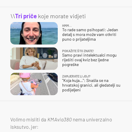
\\
Tri priče
koje morate vidjeti
HMM…
To rade samo psihopati: Jedan
detalj s mora može vam otkriti
puno o prijateljima
POKAŽITE ŠTO ZNATE!
Samo pravi intelektualci mogu
riješiti ovaj kviz bez ijedne
pogreške
ZAMJERATE LI JOJ?
"Koja kuja…": Snašla se na
hrvatskoj granici, ali gledatelji su
podijeljeni
Volimo misliti da
KMAvia380
nema univerzalno
isksutvo, jer: