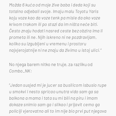
Možda 6 kuća od moje žive baba i deda koji su
totalno odjebali svoje. Imaju malu Toyotu Yaris
koju voze kao da voze tenk pa misle da ako voze
krivom trakom ili po stazi da im ništa neće biti.
Često znaju hodati nasred ceste bez obzira ima li
prometa ili ne. Njih iskreno ni ne pozdravljam,
koliko su izgubljeni u vremenu i prostoru
najvjerojatnije ni ne znaju da živimo u istoj ulici.
“
No njega barem nitko ne truje, za razliku od
Combo_NK
:
“
Jedan susjed mi je jucer sa busilicom isbusio rupe
u smokvi i nesto spricao unutra vido sam ga sa
balkona a mama i tata su mi bili na piru i imam
dokaze snimio sam ga i slikao i prijavit cemo ga
policiji vjerovatno ali to im nije bio prvi put njegova