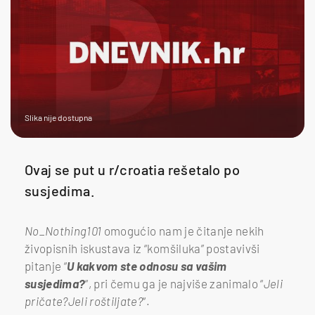
Slika nije dostupna
Ovaj se put u r/croatia rešetalo po
susjedima.
No_Nothing101
omogućio nam je čitanje nekih
živopisnih iskustava iz “komšiluka” postavivši
pitanje “
U kakvom ste odnosu sa vašim
susjedima?
“, pri čemu ga je najviše zanimalo “
Jeli
pričate?Jeli roštiljate?
“.