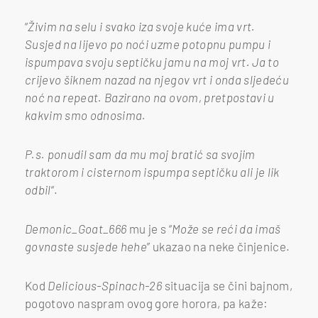
“
Živim na selu i svako iza svoje kuće ima vrt.
Susjed na lijevo po noći uzme potopnu pumpu i
ispumpava svoju septičku jamu na moj vrt. Ja to
crijevo šiknem nazad na njegov vrt i onda sljedeću
noć na repeat. Bazirano na ovom, pretpostavi u
kakvim smo odnosima.
P.s. ponudil sam da mu moj bratić sa svojim
traktorom i cisternom ispumpa septičku ali je lik
odbil
“.
Demonic_Goat_666
mu je s “
Može se reći da imaš
govnaste susjede hehe
” ukazao na neke činjenice.
Kod
Delicious-Spinach-26
situacija se čini bajnom,
pogotovo naspram ovog gore horora, pa kaže: