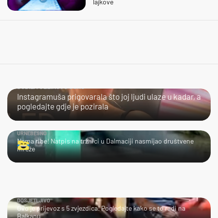
lajkove
DOBILA JEZIKOVU JUHU
Instagramuša prigovarala što joj ljudi ulaze u kadar, a
pogledajte gdje je pozirala
URNEBESNO
Nema ribe! Natpis na tržnici u Dalmaciji nasmijao društvene
mreže
DOSJETLJIVO
Ovo je prijevoz s 5 zvjezdica! Pogledajte kako se to radi na
Balkanu