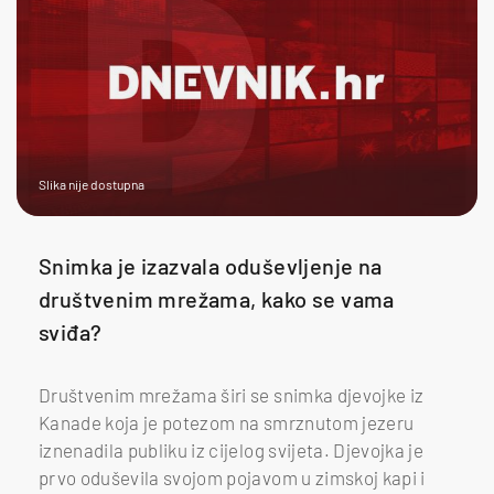
Slika nije dostupna
Snimka je izazvala oduševljenje na
društvenim mrežama, kako se vama
sviđa?
Društvenim mrežama širi se snimka djevojke iz
Kanade koja je potezom na smrznutom jezeru
iznenadila publiku iz cijelog svijeta. Djevojka je
prvo oduševila svojom pojavom u zimskoj kapi i