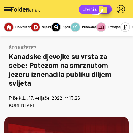
/članak
Dnevnik.hr
Vijesti
Sport
Putovanja
Lifestyle
Viralno
Miks
Kviz
Report
Sexy
ŠTO KAŽETE?
Kanadske djevojke su vrsta za
sebe: Potezom na smrznutom
jezeru iznenadila publiku diljem
svijeta
Piše
K.L.
, 17. veljače. 2022. @ 13:26
KOMENTARI