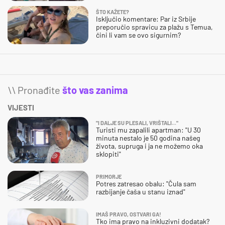
ŠTO KAŽETE?
Isključio komentare: Par iz Srbije
preporučio spravicu za plažu s Temua,
čini li vam se ovo sigurnim?
\\ Pronađite
što vas zanima
VIJESTI
"I DALJE SU PLESALI, VRIŠTALI..."
Turisti mu zapalili apartman: "U 30
minuta nestalo je 50 godina našeg
života, supruga i ja ne možemo oka
sklopiti"
PRIMORJE
Potres zatresao obalu: "Čula sam
razbijanje čaša u stanu iznad"
IMAŠ PRAVO, OSTVARI GA!
Tko ima pravo na inkluzivni dodatak?