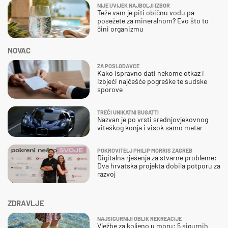
NIJE UVIJEK NAJBOLJI IZBOR
Teže vam je piti običnu vodu pa
posežete za mineralnom? Evo što to
čini organizmu
NOVAC
ZA POSLODAVCE
Kako ispravno dati nekome otkaz i
izbjeći najčešće pogreške te sudske
sporove
TREĆI UNIKATNI BUGATTI
Nazvan je po vrsti srednjovjekovnog
viteškog konja i visok samo metar
POKROVITELJ PHILIP MORRIS ZAGREB
Digitalna rješenja za stvarne probleme:
Dva hrvatska projekta dobila potporu za
razvoj
ZDRAVLJE
NAJSIGURNIJI OBLIK REKREACIJE
Vježbe za koljeno u moru: 5 sigurnih