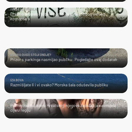
IVANA SE SPASILA
Grafit o propaloj ljubavi postao je viralan zbog jednog
komentara
KOLIKO DUGO STOJI ONDJE?
Prizor s parkinga nasmijao publiku: Pogledajte ovaj dodatak
IZA BOVA
Razmišljate li i vi ovako? Morska šala oduševila publiku
LOL
Promatrao turiste u Hrvatskoj, njegova zapažanja nasmijala
cijelu regiju