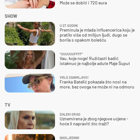
Može se dobiti i 720 eura
SHOW
U 27. GODINI
Preminula je mlada influencerica koju je
pratilo više od milijun ljudi, dugo se
borila s opakom bolešću
"UUUUUUFFFF"
Vau, koje noge! Ružičasti badić
istaknuo je najbolje adute Maje Šuput
VRLO ZANIMLJIVO!
Franka Batelić pokazala što nosi na
more, bez ovoga ne može ni na odmoru
TV
DALEKI GRAD
Uznemirena je zbog njegove ucjene -
hoće li napraviti što traži?
NASLJEDNIK