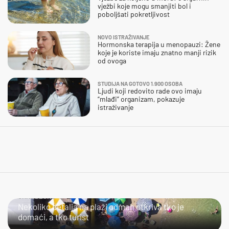
vježbi koje mogu smanjiti bol i
poboljšati pokretljivost
NOVO ISTRAŽIVANJE
Hormonska terapija u menopauzi: Žene
koje je koriste imaju znatno manji rizik
od ovoga
STUDIJA NA GOTOVO 1.900 OSOBA
Ljudi koji redovito rade ovo imaju
“mlađi” organizam, pokazuje
istraživanje
URNEBESNO
Nekoliko detalja na plaži odmah otkriva tko je
domaći, a tko turist