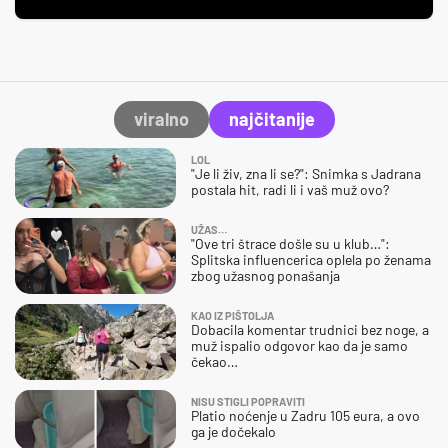
viralno
najčitanije
LOL
"Je li živ, zna li se?": Snimka s Jadrana
postala hit, radi li i vaš muž ovo?
UŽAS…
"Ove tri štrace došle su u klub…":
Splitska influencerica oplela po ženama
zbog užasnog ponašanja
KAO IZ PIŠTOLJA
Dobacila komentar trudnici bez noge, a
muž ispalio odgovor kao da je samo
čekao…
NISU STIGLI POPRAVITI
Platio noćenje u Zadru 105 eura, a ovo
ga je dočekalo