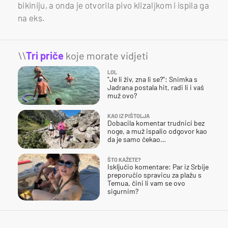
bikiniju, a onda je otvorila pivo klizaljkom i ispila ga
na eks.
\\
Tri priče
koje morate vidjeti
LOL
"Je li živ, zna li se?": Snimka s
Jadrana postala hit, radi li i vaš
muž ovo?
KAO IZ PIŠTOLJA
Dobacila komentar trudnici bez
noge, a muž ispalio odgovor kao
da je samo čekao…
ŠTO KAŽETE?
Isključio komentare: Par iz Srbije
preporučio spravicu za plažu s
Temua, čini li vam se ovo
sigurnim?