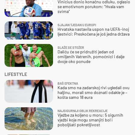
Vinicius donio konačnu odluku, oglasio
se emotivnom porukom: "Hvala vam
svima"
SJAJAN TJEDAN U EUROPI
Hrvatska nastavila uspon na UEFA-inoj
ljestvici: Preskočena je još jedna država
SLAŽE SE STOŽER
Daliću će se pridružiti jedan od
omiljenih Vatrenih, pomoćnici i dalje
dvoje oko ponude
LIFESTYLE
BAŠ EFEKTNA
Kada smo na zadarskoj rivi ugledali ovu
haljinu, morali smo doznati odakle je –
košta samo 18 eura
NAJSIGURNIJI OBLIK REKREACIJE
Vježbe za koljeno u moru: 5 sigurnih
vježbi koje mogu smanjiti bol i
poboljšati pokretljivost