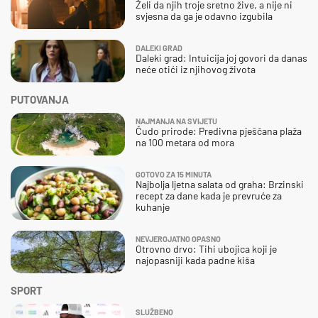
Želi da njih troje sretno žive, a nije ni
svjesna da ga je odavno izgubila
DALEKI GRAD
Daleki grad: Intuicija joj govori da danas
neće otići iz njihovog života
PUTOVANJA
NAJMANJA NA SVIJETU
Čudo prirode: Predivna pješčana plaža
na 100 metara od mora
GOTOVO ZA 15 MINUTA
Najbolja ljetna salata od graha: Brzinski
recept za dane kada je prevruće za
kuhanje
NEVJEROJATNO OPASNO
Otrovno drvo: Tihi ubojica koji je
najopasniji kada padne kiša
SPORT
SLUŽBENO