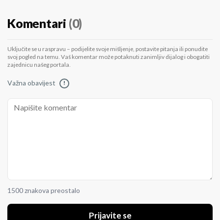
Komentari
(0)
Uključite se u raspravu – podijelite svoje mišljenje, postavite pitanja ili ponudite
svoj pogled na temu. Vaš komentar može potaknuti zanimljiv dijalog i obogatiti
zajednicu našeg portala.
Važna obavijest
!
1500 znakova preostalo
Prijavite se