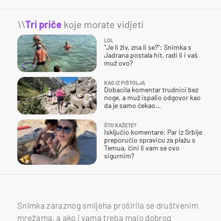
\\
Tri priče
koje morate vidjeti
LOL
"Je li živ, zna li se?": Snimka s
Jadrana postala hit, radi li i vaš
muž ovo?
KAO IZ PIŠTOLJA
Dobacila komentar trudnici bez
noge, a muž ispalio odgovor kao
da je samo čekao…
ŠTO KAŽETE?
Isključio komentare: Par iz Srbije
preporučio spravicu za plažu s
Temua, čini li vam se ovo
sigurnim?
Snimka zaraznog smijeha proširila se društvenim
mrežama, a ako i vama treba malo dobrog