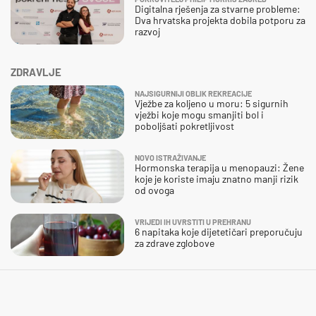
Digitalna rješenja za stvarne probleme:
Dva hrvatska projekta dobila potporu za
razvoj
ZDRAVLJE
NAJSIGURNIJI OBLIK REKREACIJE
Vježbe za koljeno u moru: 5 sigurnih
vježbi koje mogu smanjiti bol i
poboljšati pokretljivost
NOVO ISTRAŽIVANJE
Hormonska terapija u menopauzi: Žene
koje je koriste imaju znatno manji rizik
od ovoga
VRIJEDI IH UVRSTITI U PREHRANU
6 napitaka koje dijetetičari preporučuju
za zdrave zglobove