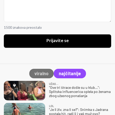
1500 znakova preostalo
Prijavite se
viralno
najčitanije
UŽAS…
"Ove tri štrace došle su u klub…":
Splitska influencerica oplela po ženama
zbog užasnog ponašanja
LOL
"Je li živ, zna li se?": Snimka s Jadrana
postala hit, radi li i vaš muž ovo?