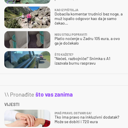
KAO IZ PIŠTOLJA
Dobacila komentar trudnici bez noge, a
muž ispalio odgovor kao da je samo
čekao…
NISU STIGLI POPRAVITI
Platio noćenje u Zadru 105 eura, a ovo
ga je dočekalo
ŠTO KAŽETE?
"Nećeš, razbojniče!" Snimka s A1
izazvala burnu raspravu
\\ Pronađite
što vas zanima
VIJESTI
IMAŠ PRAVO, OSTVARI GA!
Tko ima pravo na inkluzivni dodatak?
Može se dobiti i 720 eura