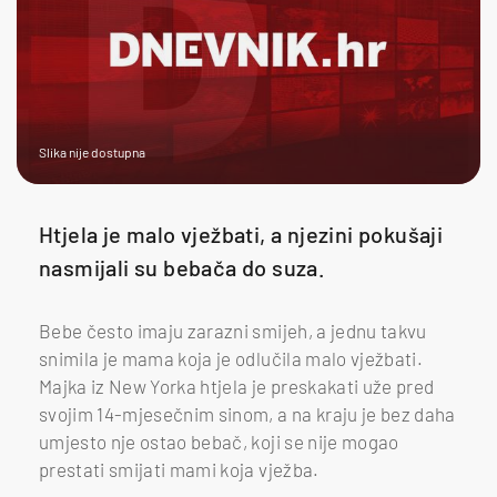
Slika nije dostupna
Htjela je malo vježbati, a njezini pokušaji
nasmijali su bebača do suza.
Bebe često imaju zarazni smijeh, a jednu takvu
snimila je mama koja je odlučila malo vježbati.
Majka iz New Yorka htjela je preskakati uže pred
svojim 14-mjesečnim sinom, a na kraju je bez daha
umjesto nje ostao bebač, koji se nije mogao
prestati smijati mami koja vježba.