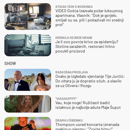
STIGAO I ŠOK S BOOKINGA
VIDEO Gošća izazvala požar luksuznog
apartmana. Vlasnik: "Dok je gorjelo,
smijali su se, pili i pokazivali mi srednji
prst"
KRENULO OD BRZE HRANE
Je li ovo povrće krivo za epidemiju?
Stotine zaraženih, restorani hitno
povukli proizvod
SHOW
RASKOŠNA PROSLAVA
Ovako je izgledalo vjenčanje Tije Jurčić:
Do oltara ju je dopratio očuh, a slavilo
se uz Olivera i Rozgu
"UUUUUUFFFF"
Vau, koje noge! Ružičasti badić
istaknuo je najbolje adute Maje Šuput
DRAMA U ŠIBENIKU
Thompson usred koncerta iznenada
prekinuo pjesmu: "Zovite hitnu!"