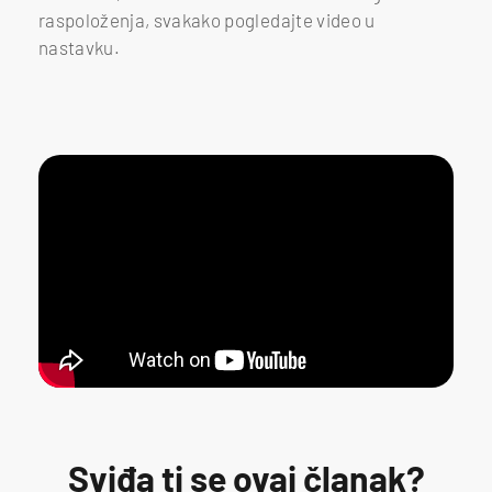
raspoloženja, svakako pogledajte video u
nastavku.
Sviđa ti se ovaj članak?