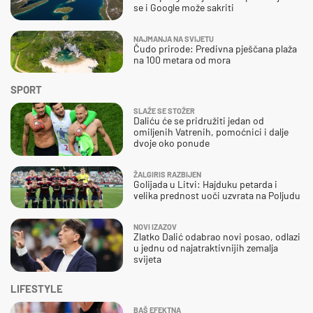
se i Google može sakriti
NAJMANJA NA SVIJETU
Čudo prirode: Predivna pješčana plaža
na 100 metara od mora
SPORT
SLAŽE SE STOŽER
Daliću će se pridružiti jedan od
omiljenih Vatrenih, pomoćnici i dalje
dvoje oko ponude
ŽALGIRIS RAZBIJEN
Golijada u Litvi: Hajduku petarda i
velika prednost uoči uzvrata na Poljudu
NOVI IZAZOV
Zlatko Dalić odabrao novi posao, odlazi
u jednu od najatraktivnijih zemalja
svijeta
LIFESTYLE
BAŠ EFEKTNA