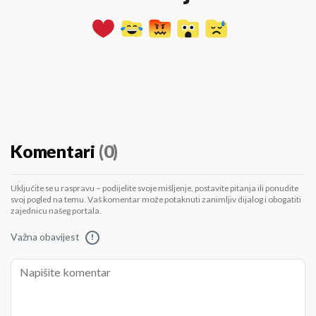
Komentari
(0)
Uključite se u raspravu – podijelite svoje mišljenje, postavite pitanja ili ponudite
svoj pogled na temu. Vaš komentar može potaknuti zanimljiv dijalog i obogatiti
zajednicu našeg portala.
Važna obavijest
!