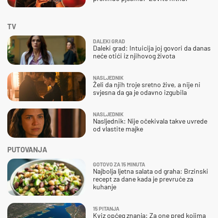
TV
DALEKI GRAD
Daleki grad: Intuicija joj govori da danas
neće otići iz njihovog života
NASLJEDNIK
Želi da njih troje sretno žive, a nije ni
svjesna da ga je odavno izgubila
NASLJEDNIK
Nasljednik: Nije očekivala takve uvrede
od vlastite majke
PUTOVANJA
GOTOVO ZA 15 MINUTA
Najbolja ljetna salata od graha: Brzinski
recept za dane kada je prevruće za
kuhanje
15 PITANJA
Kviz općeg znanja: Za one pred kojima