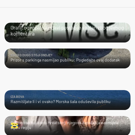
IVANA SE SPASILA
Grafit o propaloj ljubavi postao je viralan zbog jednog
komentara
KOLIKO DUGO STOJI ONDJE?
Prizor s parkinga nasmijao publiku: Pogledajte ovaj dodatak
IZA BOVA
Razmišljate li i vi ovako? Morska šala oduševila publiku
LOL
Promatrao turiste u Hrvatskoj, njegova zapažanja nasmijala
cijelu regiju