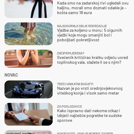
Kada smo na zadarskoj rivi ugledali ovu
haljinu, morali smo doznati odakle je –
košta samo 18 eura
NAJSIGURNIJI OBLIK REKREACIJE
Vježbe za koljeno u moru: 5 sigurnih
vježbi koje mogu smanjiti bol i
poboljšati pokretljivost
(NE)PRIMJERENA?
Svećenik kritizirao kratku odjeću usred
toplinskog vala, slažete li se s njim?
NOVAC
TREĆI UNIKATNI BUGATTI
Nazvan je po vrsti srednjovjekovnog
viteškog konja i visok samo metar
ZA POSLODAVCE
Kako ispravno dati nekome otkaz i
izbjeći najčešće pogreške te sudske
sporove
POKROVITELJ PHILIP MORRIS ZAGREB