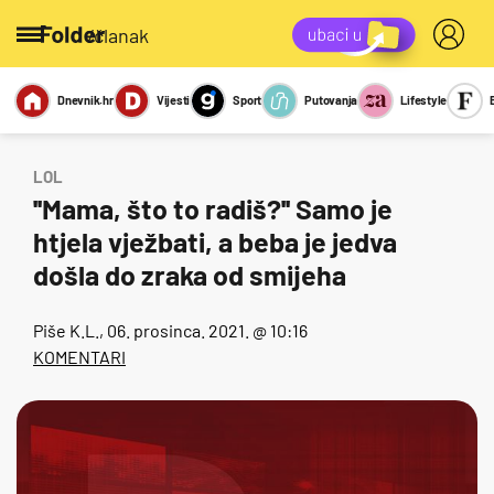
/članak
Dnevnik.hr
Vijesti
Sport
Putovanja
Lifestyle
Viralno
Miks
Kviz
Report
Sexy
LOL
''Mama, što to radiš?'' Samo je
htjela vježbati, a beba je jedva
došla do zraka od smijeha
Piše
K.L.
, 06. prosinca. 2021. @ 10:16
KOMENTARI