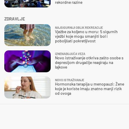
rekordne razine
ZDRAVLJE
NAJSIGURNIJI OBLIK REKREACIJE
Vježbe za koljeno u moru: 5 sigurnih
vježbi koje mogu smanjiti bol i
poboljšati pokretljivost
IZNENAĐUJUĆA VEZA
Novo istraživanje otkriva zašto osobe s
depresijom drugačije reagiraju na
lajkove
NOVO ISTRAŽIVANJE
Hormonska terapija u menopauzi: Žene
koje je koriste imaju znatno manji rizik
od ovoga