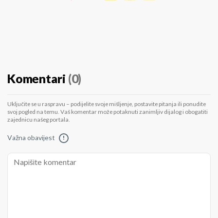
Komentari
(0)
Uključite se u raspravu – podijelite svoje mišljenje, postavite pitanja ili ponudite
svoj pogled na temu. Vaš komentar može potaknuti zanimljiv dijalog i obogatiti
zajednicu našeg portala.
Važna obavijest
!