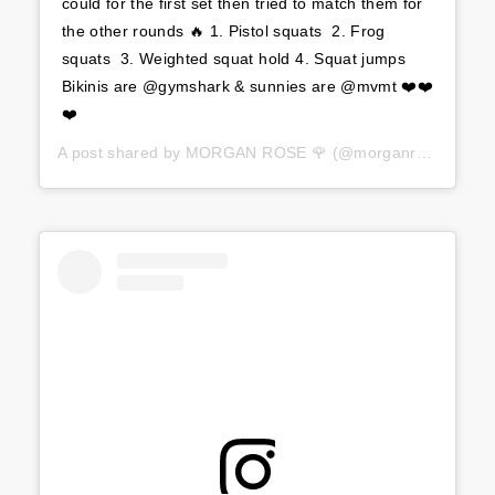
could for the first set then tried to match them for
the other rounds 🔥⁣ 1. Pistol squats ⁣ 2. Frog
squats ⁣ 3. Weighted squat hold⁣ 4. Squat jumps ⁣ ⁣
Bikinis are @gymshark & sunnies are @mvmt ❤️❤️
❤️
A post shared by
MORGAN ROSE 🌹
(@morganrosemoroney) on