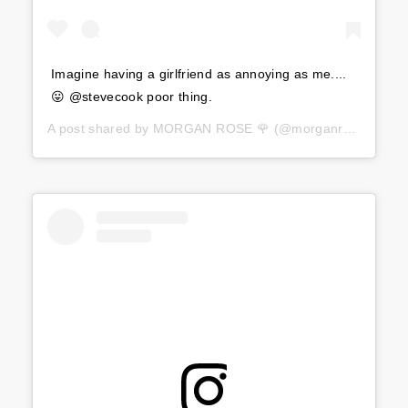
Imagine having a girlfriend as annoying as me....
😛 @stevecook poor thing.
A post shared by
MORGAN ROSE 🌹
(@morganrosemoroney) on