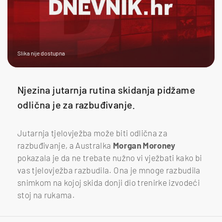
Slika nije dostupna
Njezina jutarnja rutina skidanja pidžame
odlična je za razbuđivanje.
Jutarnja tjelovježba može biti odlična za
razbuđivanje, a Australka
Morgan Moroney
pokazala je da ne trebate nužno vi vježbati kako bi
vas tjelovježba razbudila. Ona je mnoge razbudila
snimkom na kojoj skida donji dio trenirke izvodeći
stoj na rukama.