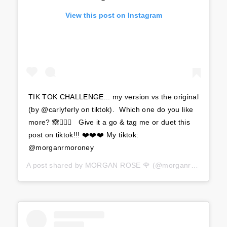
View this post on Instagram
TIK TOK CHALLENGE... my version vs the original
(by @carlyferly on tiktok). ⁣ Which one do you like
more? 🙈🤸🏼‍♀️ ⁣ ⁣ Give it a go & tag me or duet this
post on tiktok!!! ❤️❤️❤️⁣ My tiktok:
@morganrmoroney
A post shared by
MORGAN ROSE 🌹
(@morganrosemoroney) on