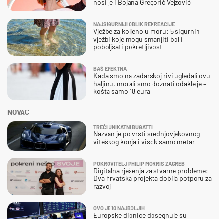
nosi je i Bojana Gregorić Vejzović
NAJSIGURNIJI OBLIK REKREACIJE
Vježbe za koljeno u moru: 5 sigurnih
vježbi koje mogu smanjiti bol i
poboljšati pokretljivost
BAŠ EFEKTNA
Kada smo na zadarskoj rivi ugledali ovu
haljinu, morali smo doznati odakle je –
košta samo 18 eura
NOVAC
TREĆI UNIKATNI BUGATTI
Nazvan je po vrsti srednjovjekovnog
viteškog konja i visok samo metar
POKROVITELJ PHILIP MORRIS ZAGREB
Digitalna rješenja za stvarne probleme:
Dva hrvatska projekta dobila potporu za
razvoj
OVO JE 10 NAJBOLJIH
Europske dionice dosegnule su