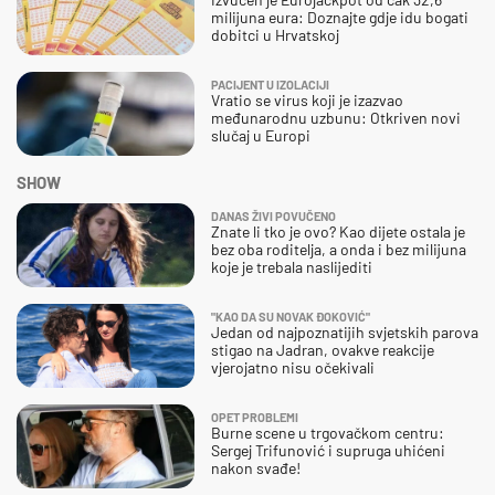
milijuna eura: Doznajte gdje idu bogati
dobitci u Hrvatskoj
PACIJENT U IZOLACIJI
Vratio se virus koji je izazvao
međunarodnu uzbunu: Otkriven novi
slučaj u Europi
SHOW
DANAS ŽIVI POVUČENO
Znate li tko je ovo? Kao dijete ostala je
bez oba roditelja, a onda i bez milijuna
koje je trebala naslijediti
"KAO DA SU NOVAK ĐOKOVIĆ"
Jedan od najpoznatijih svjetskih parova
stigao na Jadran, ovakve reakcije
vjerojatno nisu očekivali
OPET PROBLEMI
Burne scene u trgovačkom centru:
Sergej Trifunović i supruga uhićeni
nakon svađe!