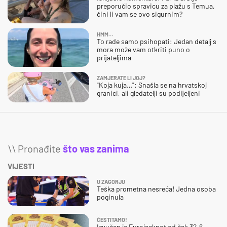
preporučio spravicu za plažu s Temua,
čini li vam se ovo sigurnim?
HMM…
To rade samo psihopati: Jedan detalj s
mora može vam otkriti puno o
prijateljima
ZAMJERATE LI JOJ?
"Koja kuja…": Snašla se na hrvatskoj
granici, ali gledatelji su podijeljeni
\\ Pronađite
što vas zanima
VIJESTI
U ZAGORJU
Teška prometna nesreća! Jedna osoba
poginula
ČESTITAMO!
Izvučen je Eurojackpot od čak 32,6