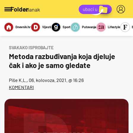
/članak
Dnevnik.hr
Vijesti
Sport
Putovanja
Lifestyle
Viralno
Miks
Kviz
Report
Sexy
SVAKAKO ISPROBAJTE
Metoda razbuđivanja koja djeluje
čak i ako je samo gledate
Piše
K.L.
, 06. kolovoza. 2021. @ 16:26
KOMENTARI