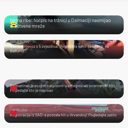
URNEBESNO
Nema ribe! Natpis na tržnici u Dalmaciji nasmijao
društvene mreže
DOSJETLJIVO
Ovo je prijevoz s 5 zvjezdica! Pogledajte kako se to radi na
Balkanu
URNEBESNO
Dalmatinac je svojim natpisom u vrtu postao internetski hit!
Pogledajte što je napisao
ZANIMLJIVO
Registracija iz SAD-a postala hit u Hrvatskoj! Pogledajte zašto