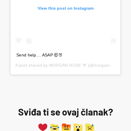
View this post on Instagram
Send help.... ASAP 🤯🍑
A post shared by
MORGAN ROSE 🌹
(@morganrosemoroney) on
Sviđa ti se ovaj članak?