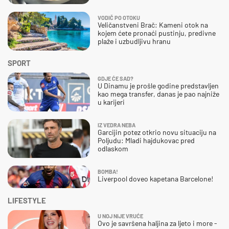
VODIČ PO OTOKU
Veličanstveni Brač: Kameni otok na
kojem ćete pronaći pustinju, predivne
plaže i uzbudljivu hranu
SPORT
GDJE ĆE SAD?
U Dinamu je prošle godine predstavljen
kao mega transfer, danas je pao najniže
u karijeri
IZ VEDRA NEBA
Garcijin potez otkrio novu situaciju na
Poljudu: Mladi hajdukovac pred
odlaskom
BOMBA!
Liverpool doveo kapetana Barcelone!
LIFESTYLE
U NOJ NIJE VRUĆE
Ovo je savršena haljina za ljeto i more -