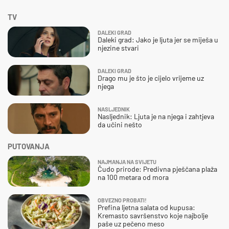
TV
DALEKI GRAD
Daleki grad: Jako je ljuta jer se miješa u
njezine stvari
DALEKI GRAD
Drago mu je što je cijelo vrijeme uz
njega
NASLJEDNIK
Nasljednik: Ljuta je na njega i zahtjeva
da učini nešto
PUTOVANJA
NAJMANJA NA SVIJETU
Čudo prirode: Predivna pješčana plaža
na 100 metara od mora
OBVEZNO PROBATI!
Prefina ljetna salata od kupusa:
Kremasto savršenstvo koje najbolje
paše uz pečeno meso