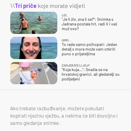
\\
Tri priče
koje morate vidjeti
LOL
"Je li živ, zna li se?": Snimka s
Jadrana postala hit, radi li i vaš
muž ovo?
HMM…
To rade samo psihopati: Jedan
detalj s mora može vam otkriti
puno o prijateljima
ZAMJERATE LI JOJ?
"Koja kuja…": Snašla se na
hrvatskoj granici, ali gledatelji su
podijeljeni
Ako trebate razbuđivanje, možete pokušati
kopirati njezinu vježbu, a nekima će biti dovoljno i
samo gledanje snimke.