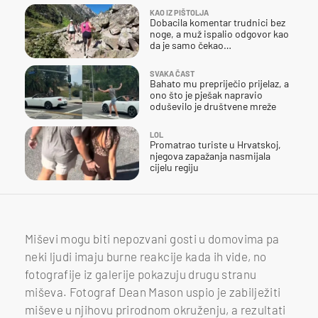
KAO IZ PIŠTOLJA
Dobacila komentar trudnici bez
noge, a muž ispalio odgovor kao
da je samo čekao…
SVAKA ČAST
Bahato mu prepriječio prijelaz, a
ono što je pješak napravio
oduševilo je društvene mreže
LOL
Promatrao turiste u Hrvatskoj,
njegova zapažanja nasmijala
cijelu regiju
Miševi mogu biti nepozvani gosti u domovima pa
neki ljudi imaju burne reakcije kada ih vide, no
fotografije iz galerije pokazuju drugu stranu
miševa. Fotograf Dean Mason uspio je zabilježiti
miševe u njihovu prirodnom okruženju, a rezultati