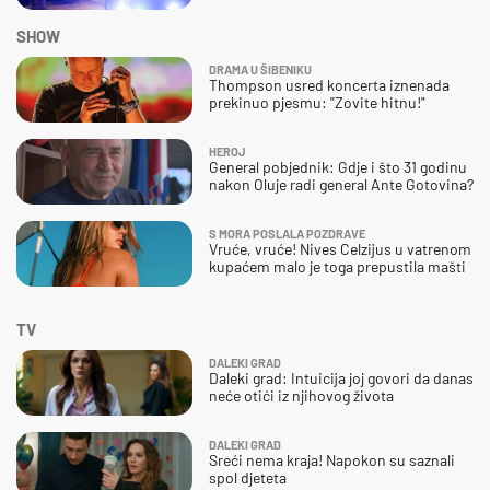
SHOW
DRAMA U ŠIBENIKU
Thompson usred koncerta iznenada
prekinuo pjesmu: "Zovite hitnu!"
HEROJ
General pobjednik: Gdje i što 31 godinu
nakon Oluje radi general Ante Gotovina?
S MORA POSLALA POZDRAVE
Vruće, vruće! Nives Celzijus u vatrenom
kupaćem malo je toga prepustila mašti
TV
DALEKI GRAD
Daleki grad: Intuicija joj govori da danas
neće otići iz njihovog života
DALEKI GRAD
Sreći nema kraja! Napokon su saznali
spol djeteta