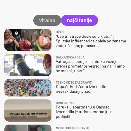
viralno
najčitanije
UŽAS…
"Ove tri štrace došle su u klub…":
Splitska influencerica oplela po ženama
zbog užasnog ponašanja
BALKANSKA POSLA
Vatrogasci podijelili snimku vožnje
prema prometnoj nesreći na A1: "Tamo
se makni, tuko!"
TEŠKO ĆE TO ZABORAVITI
Kupače kod Zadra iznenadio
nesvakidašnji prizor
URNEBESNO
Poruka u apartmanu u Dalmaciji
iznenadila je turista, morao ju je
podijeliti
NISU STIGLI POPRAVITI