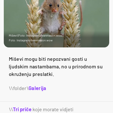
Miševi (Foto: Instagram/deanmason.wow)
Foto: Instagram/deanmason.wow
Miševi mogu biti nepozvani gosti u
ljudskim nastambama, no u prirodnom su
okruženju preslatki.
Galerija
17
\\
Tri priče
koje morate vidjeti