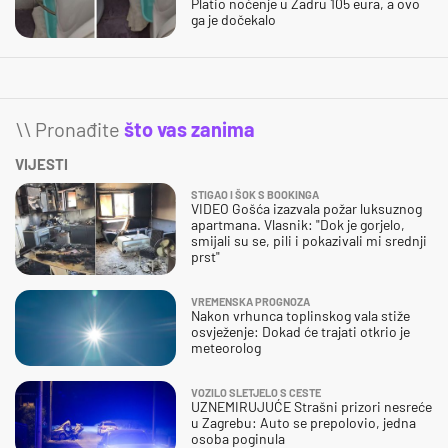
Platio noćenje u Zadru 105 eura, a ovo
ga je dočekalo
\\ Pronađite
što vas zanima
VIJESTI
STIGAO I ŠOK S BOOKINGA
VIDEO Gošća izazvala požar luksuznog
apartmana. Vlasnik: "Dok je gorjelo,
smijali su se, pili i pokazivali mi srednji
prst"
VREMENSKA PROGNOZA
Nakon vrhunca toplinskog vala stiže
osvježenje: Dokad će trajati otkrio je
meteorolog
VOZILO SLETJELO S CESTE
UZNEMIRUJUĆE Strašni prizori nesreće
u Zagrebu: Auto se prepolovio, jedna
osoba poginula