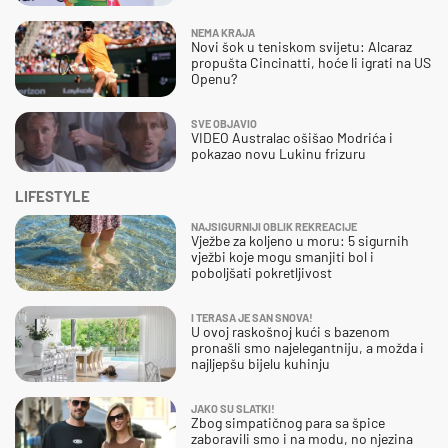
NEMA KRAJA
Novi šok u teniskom svijetu: Alcaraz
propušta Cincinatti, hoće li igrati na US
Openu?
SVE OBJAVIO
VIDEO Australac ošišao Modrića i
pokazao novu Lukinu frizuru
LIFESTYLE
NAJSIGURNIJI OBLIK REKREACIJE
Vježbe za koljeno u moru: 5 sigurnih
vježbi koje mogu smanjiti bol i
poboljšati pokretljivost
I TERASA JE SAN SNOVA!
U ovoj raskošnoj kući s bazenom
pronašli smo najelegantniju, a možda i
najljepšu bijelu kuhinju
JAKO SU SLATKI!
Zbog simpatičnog para sa špice
zaboravili smo i na modu, no njezina