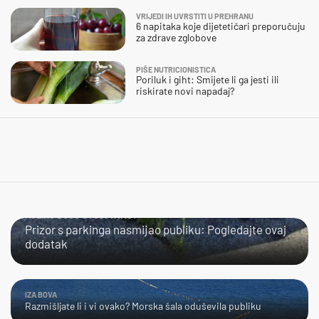
VRIJEDI IH UVRSTITI U PREHRANU
6 napitaka koje dijetetičari preporučuju
za zdrave zglobove
PIŠE NUTRICIONISTICA
Poriluk i giht: Smijete li ga jesti ili
riskirate novi napadaj?
KOLIKO DUGO STOJI TAMO?
Prizor s parkinga nasmijao publiku: Pogledajte ovaj
dodatak
IZA BOVA
Razmišljate li i vi ovako? Morska šala oduševila publiku