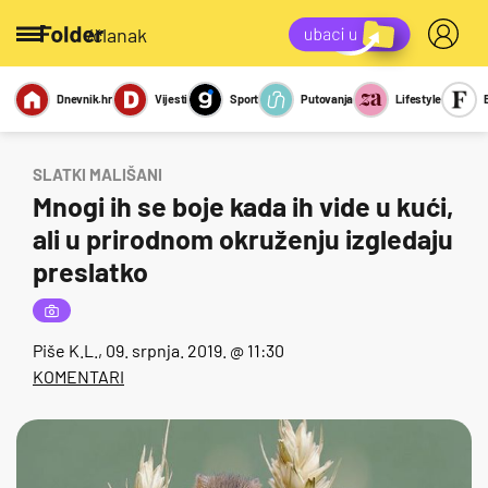
/članak
Dnevnik.hr
Vijesti
Sport
Putovanja
Lifestyle
Viralno
Miks
Kviz
Report
Sexy
SLATKI MALIŠANI
Mnogi ih se boje kada ih vide u kući,
ali u prirodnom okruženju izgledaju
preslatko
Piše
K.L.
, 09. srpnja. 2019. @ 11:30
KOMENTARI