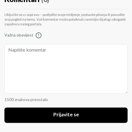
Uključite se u raspravu – podijelite svoje mišljenje, postavite pitanja ili ponudite
svoj pogled na temu. Vaš komentar može potaknuti zanimljiv dijalog i obogatiti
zajednicu našeg portala.
Važna obavijest
!
1500 znakova preostalo
Prijavite se