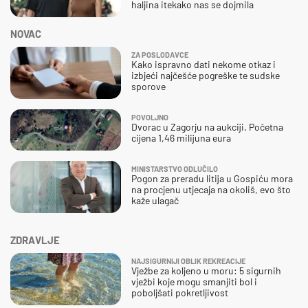
haljina itekako nas se dojmila
NOVAC
ZA POSLODAVCE
Kako ispravno dati nekome otkaz i
izbjeći najčešće pogreške te sudske
sporove
POVOLJNO
Dvorac u Zagorju na aukciji. Početna
cijena 1,46 milijuna eura
MINISTARSTVO ODLUČILO
Pogon za preradu litija u Gospiću mora
na procjenu utjecaja na okoliš, evo što
kaže ulagač
ZDRAVLJE
NAJSIGURNIJI OBLIK REKREACIJE
Vježbe za koljeno u moru: 5 sigurnih
vježbi koje mogu smanjiti bol i
poboljšati pokretljivost