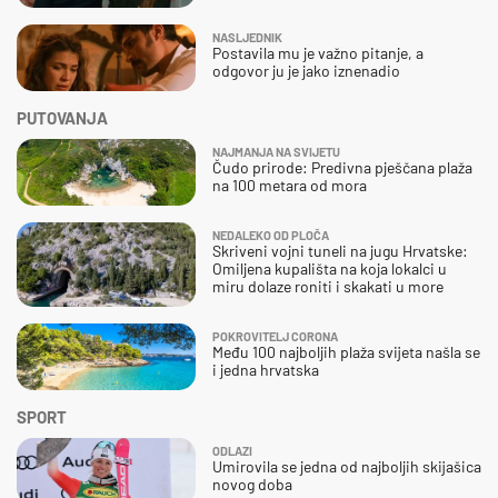
NASLJEDNIK
Postavila mu je važno pitanje, a
odgovor ju je jako iznenadio
PUTOVANJA
NAJMANJA NA SVIJETU
Čudo prirode: Predivna pješčana plaža
na 100 metara od mora
NEDALEKO OD PLOČA
Skriveni vojni tuneli na jugu Hrvatske:
Omiljena kupališta na koja lokalci u
miru dolaze roniti i skakati u more
POKROVITELJ CORONA
Među 100 najboljih plaža svijeta našla se
i jedna hrvatska
SPORT
ODLAZI
Umirovila se jedna od najboljih skijašica
novog doba