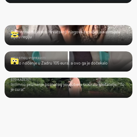
LOL
Promatrao turiste u Hrvatskoj, njegova zapažanja nasmijala
cijelu regiju
NISU STIGLI POPRAVITI
Platio noćenje u Zadru 105 eura, a ovo ga je dočekalo
ŠTO KAŽETE?
Intimno priznanje poznatog youtubera šokiralo gledatelje: "To
je cura!"