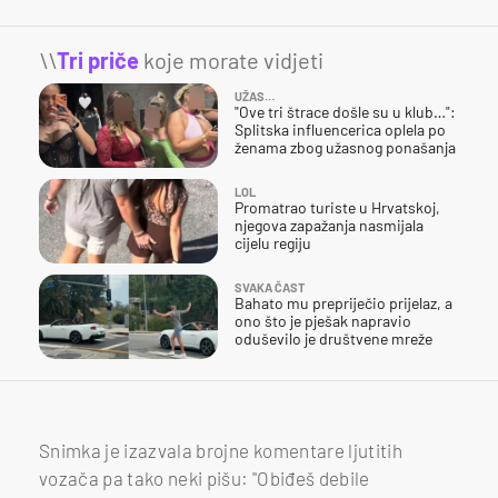
\\
Tri priče
koje morate vidjeti
UŽAS…
"Ove tri štrace došle su u klub…":
Splitska influencerica oplela po
ženama zbog užasnog ponašanja
LOL
Promatrao turiste u Hrvatskoj,
njegova zapažanja nasmijala
cijelu regiju
SVAKA ČAST
Bahato mu prepriječio prijelaz, a
ono što je pješak napravio
oduševilo je društvene mreže
Snimka je izazvala brojne komentare ljutitih
vozača pa tako neki pišu: "Obiđeš debile