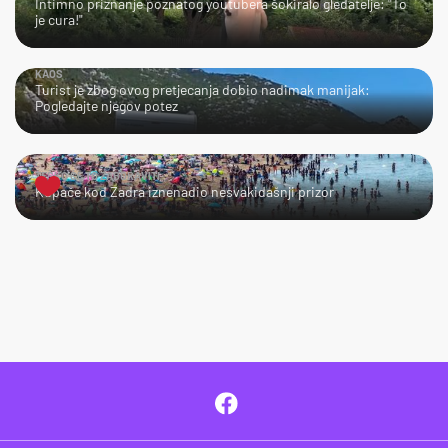
Intimno priznanje poznatog youtubera šokiralo gledatelje: "To
je cura!"
KAOS
Turist je zbog ovog pretjecanja dobio nadimak manijak:
Pogledajte njegov potez
TEŠKO ĆE TO ZABORAVITI
Kupače kod Zadra iznenadio nesvakidašnji prizor