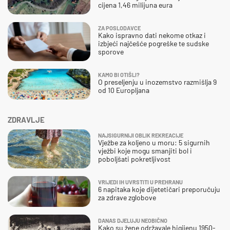
cijena 1,46 milijuna eura
ZA POSLODAVCE
Kako ispravno dati nekome otkaz i
izbjeći najčešće pogreške te sudske
sporove
KAMO BI OTIŠLI?
O preseljenju u inozemstvo razmišlja 9
od 10 Europljana
ZDRAVLJE
NAJSIGURNIJI OBLIK REKREACIJE
Vježbe za koljeno u moru: 5 sigurnih
vježbi koje mogu smanjiti bol i
poboljšati pokretljivost
VRIJEDI IH UVRSTITI U PREHRANU
6 napitaka koje dijetetičari preporučuju
za zdrave zglobove
DANAS DJELUJU NEOBIČNO
Kako su žene održavale higijenu 1950-