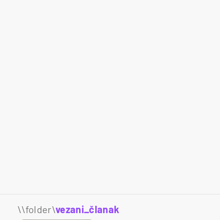
\\folder\
vezani_članak