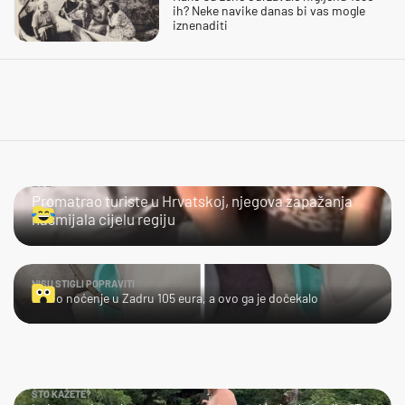
ih? Neke navike danas bi vas mogle
iznenaditi
LOL
Promatrao turiste u Hrvatskoj, njegova zapažanja
nasmijala cijelu regiju
NISU STIGLI POPRAVITI
Platio noćenje u Zadru 105 eura, a ovo ga je dočekalo
ŠTO KAŽETE?