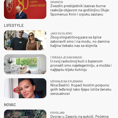
SRAMOTA
Zvezdin predsjednik izazvao burne
reakcije objavom na godišnjicu Oluje:
Spomenuo Knin i srpsku zastavu
LIFESTYLE
JAKO SU SLATKI!
Zbog simpatičnog para sa špice
zaboravili smo i na modu, no damina
haljina itekako nas se dojmila
I TERASA JE SAN SNOVA!
U ovoj raskošnoj kući s bazenom
pronašli smo najelegantniju, a možda i
najljepšu bijelu kuhinju
UŽIVANJE NA STIJENAMA
Nina Badrić: Kupaći kostim potpuno
golih leđa koji tako lijepo ističe žensku
senzualnost
NOVAC
POVOLJNO
Dvorac u Zagorju na aukciji. Početna