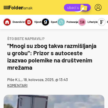
/članak
Dnevnik.hr
Vijesti
Sport
Putovanja
Lifestyle
Viralno
Miks
Kviz
Report
Sexy
ŠTO BISTE NAPRAVILI?
"Mnogi su zbog takva razmišljanja
u grobu": Prizor s autoceste
izazvao polemike na društvenim
mrežama
Piše
K.L.
, 18. kolovoza. 2025. @ 13:43
KOMENTARI