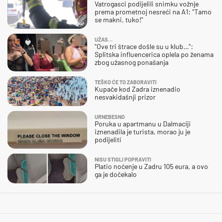
Vatrogasci podijelili snimku vožnje
prema prometnoj nesreći na A1: "Tamo
se makni, tuko!"
UŽAS…
"Ove tri štrace došle su u klub…":
Splitska influencerica oplela po ženama
zbog užasnog ponašanja
TEŠKO ĆE TO ZABORAVITI
Kupače kod Zadra iznenadio
nesvakidašnji prizor
URNEBESNO
Poruka u apartmanu u Dalmaciji
iznenadila je turista, morao ju je
podijeliti
NISU STIGLI POPRAVITI
Platio noćenje u Zadru 105 eura, a ovo
ga je dočekalo