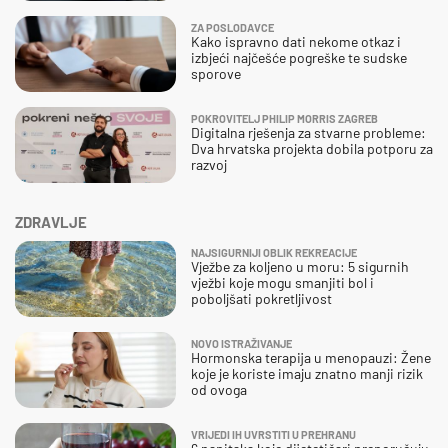
ZA POSLODAVCE
Kako ispravno dati nekome otkaz i
izbjeći najčešće pogreške te sudske
sporove
POKROVITELJ PHILIP MORRIS ZAGREB
Digitalna rješenja za stvarne probleme:
Dva hrvatska projekta dobila potporu za
razvoj
ZDRAVLJE
NAJSIGURNIJI OBLIK REKREACIJE
Vježbe za koljeno u moru: 5 sigurnih
vježbi koje mogu smanjiti bol i
poboljšati pokretljivost
NOVO ISTRAŽIVANJE
Hormonska terapija u menopauzi: Žene
koje je koriste imaju znatno manji rizik
od ovoga
VRIJEDI IH UVRSTITI U PREHRANU