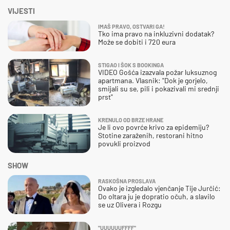
VIJESTI
IMAŠ PRAVO, OSTVARI GA!
Tko ima pravo na inkluzivni dodatak?
Može se dobiti i 720 eura
STIGAO I ŠOK S BOOKINGA
VIDEO Gošća izazvala požar luksuznog
apartmana. Vlasnik: "Dok je gorjelo,
smijali su se, pili i pokazivali mi srednji
prst"
KRENULO OD BRZE HRANE
Je li ovo povrće krivo za epidemiju?
Stotine zaraženih, restorani hitno
povukli proizvod
SHOW
RASKOŠNA PROSLAVA
Ovako je izgledalo vjenčanje Tije Jurčić:
Do oltara ju je dopratio očuh, a slavilo
se uz Olivera i Rozgu
"UUUUUUFFFF"