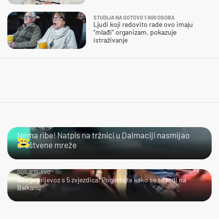
STUDIJA NA GOTOVO 1.900 OSOBA
Ljudi koji redovito rade ovo imaju
“mlađi” organizam, pokazuje
istraživanje
URNEBESNO
Nema ribe! Natpis na tržnici u Dalmaciji nasmijao
društvene mreže
DOSJETLJIVO
Ovo je prijevoz s 5 zvjezdica! Pogledajte kako se to radi na
Balkanu