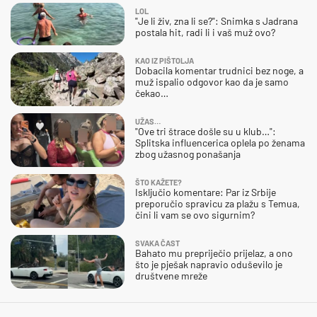
LOL
"Je li živ, zna li se?": Snimka s Jadrana
postala hit, radi li i vaš muž ovo?
KAO IZ PIŠTOLJA
Dobacila komentar trudnici bez noge, a
muž ispalio odgovor kao da je samo
čekao…
UŽAS…
"Ove tri štrace došle su u klub…":
Splitska influencerica oplela po ženama
zbog užasnog ponašanja
ŠTO KAŽETE?
Isključio komentare: Par iz Srbije
preporučio spravicu za plažu s Temua,
čini li vam se ovo sigurnim?
SVAKA ČAST
Bahato mu prepriječio prijelaz, a ono
što je pješak napravio oduševilo je
društvene mreže