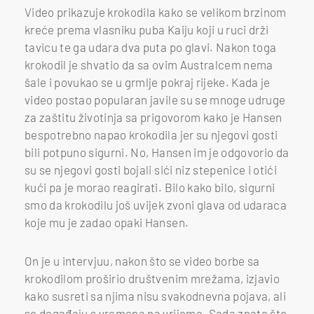
Video prikazuje krokodila kako se velikom brzinom
kreće prema vlasniku puba Kaiju koji u ruci drži
tavicu te ga udara dva puta po glavi. Nakon toga
krokodil je shvatio da sa ovim Australcem nema
šale i povukao se u grmlje pokraj rijeke. Kada je
video postao popularan javile su se mnoge udruge
za zaštitu životinja sa prigovorom kako je Hansen
bespotrebno napao krokodila jer su njegovi gosti
bili potpuno sigurni. No, Hansen im je odgovorio da
su se njegovi gosti bojali sići niz stepenice i otići
kući pa je morao reagirati. Bilo kako bilo, sigurni
smo da krokodilu još uvijek zvoni glava od udaraca
koje mu je zadao opaki Hansen.
On je u intervjuu, nakon što se video borbe sa
krokodilom proširio društvenim mrežama, izjavio
kako susreti sa njima nisu svakodnevna pojava, ali
se događaju s vremena na vrijeme. Sada znate što