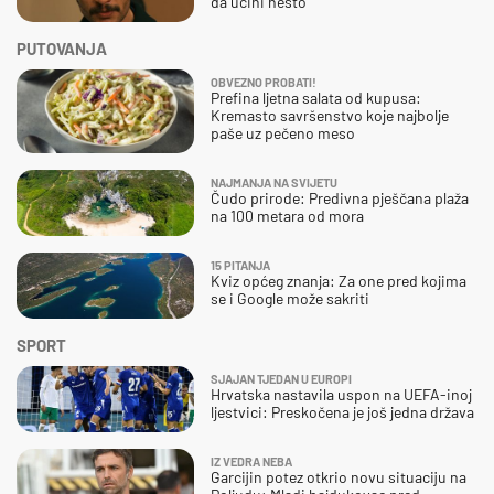
da učini nešto
PUTOVANJA
OBVEZNO PROBATI!
Prefina ljetna salata od kupusa:
Kremasto savršenstvo koje najbolje
paše uz pečeno meso
NAJMANJA NA SVIJETU
Čudo prirode: Predivna pješčana plaža
na 100 metara od mora
15 PITANJA
Kviz općeg znanja: Za one pred kojima
se i Google može sakriti
SPORT
SJAJAN TJEDAN U EUROPI
Hrvatska nastavila uspon na UEFA-inoj
ljestvici: Preskočena je još jedna država
IZ VEDRA NEBA
Garcijin potez otkrio novu situaciju na