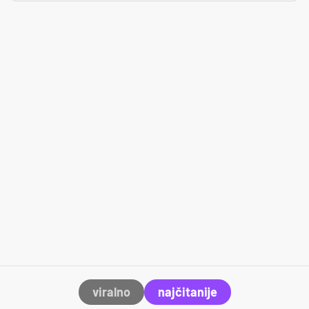
viralno
najčitanije