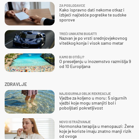
ZA POSLODAVCE
Kako ispravno dati nekome otkaz i
izbjeći najčešće pogreške te sudske
sporove
TREĆI UNIKATNI BUGATTI
Nazvan je po vrsti srednjovjekovnog
viteškog konja i visok samo metar
KAMO BI OTIŠLI?
O preseljenju u inozemstvo razmišlja 9
od 10 Europljana
ZDRAVLJE
NAJSIGURNIJI OBLIK REKREACIJE
Vježbe za koljeno u moru: 5 sigurnih
vježbi koje mogu smanjiti bol i
poboljšati pokretljivost
NOVO ISTRAŽIVANJE
Hormonska terapija u menopauzi: Žene
koje je koriste imaju znatno manji rizik
od ovoga