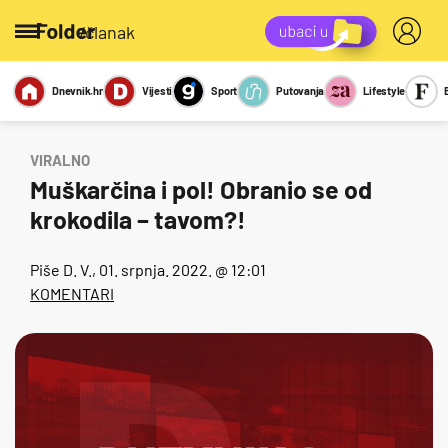
/članak
Dnevnik.hr
Vijesti
Sport
Putovanja
Lifestyle
Viralno
Miks
Kviz
Report
Sexy
VIRALNO
Muškarčina i pol! Obranio se od
krokodila – tavom?!
Piše
D. V.
, 01. srpnja. 2022. @ 12:01
KOMENTARI