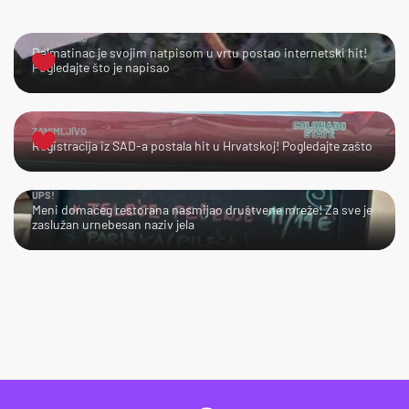
URNEBESNO
Dalmatinac je svojim natpisom u vrtu postao internetski hit!
Pogledajte što je napisao
ZANIMLJIVO
Registracija iz SAD-a postala hit u Hrvatskoj! Pogledajte zašto
UPS!
Meni domaćeg restorana nasmijao društvene mreže! Za sve je
zaslužan urnebesan naziv jela