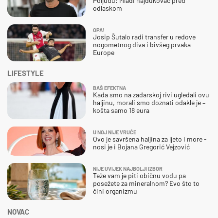
Poljudu: Mladi hajdukovac pred
odlaskom
OPA!
Josip Šutalo radi transfer u redove
nogometnog diva i bivšeg prvaka
Europe
LIFESTYLE
BAŠ EFEKTNA
Kada smo na zadarskoj rivi ugledali ovu
haljinu, morali smo doznati odakle je –
košta samo 18 eura
U NOJ NIJE VRUĆE
Ovo je savršena haljina za ljeto i more -
nosi je i Bojana Gregorić Vejzović
NIJE UVIJEK NAJBOLJI IZBOR
Teže vam je piti običnu vodu pa
posežete za mineralnom? Evo što to
čini organizmu
NOVAC