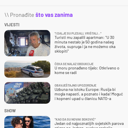
\\ Pronađite
što vas zanima
VIJESTI
"I DALJE SU PLESALI, VRIŠTALI..."
Turisti mu zapalili apartman: "U 30
minuta nestalo je 50 godina našeg
života, supruga i ja ne možemo oka
sklopiti"
ČEKA SE NALAZ OBDUKCIJE
U moru pronađeno tijelo: Otkriveno o
kome se radi
OBAVJEŠTAJNO UPOZORENJE
Uzbuna na istoku Europe: Rusija bi
mogla napasti, a poznato i kada! Moguć
i kopneni upad u članicu NATO-a
SHOW
"KAO DA SU NOVAK ĐOKOVIĆ"
Jedan od najpoznatijih svjetskih parova
stigao na Jadran, ovakve reakcije