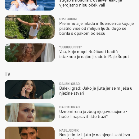
vjerojatno nisu očekivali
U 27. GODINI
Preminula je mlada influencerica koju je
pratilo više od milijun ljudi, dugo se
borila s opakom bolešću
"UUUUUUFFFF"
Vau, koje noge! Ružičasti badić
istaknuo je najbolje adute Maje Šuput
TV
DALEKI GRAD
Daleki grad: Jako je ljuta jer se miješa u
njezine stvari
DALEKI GRAD
Uznemirena je zbog njegove ucjene -
hoće li napraviti što traži?
NASLJEDNIK
Nasljednik: Ljuta je na njega i zahtjeva