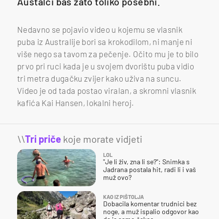
Austalci baš zato toliko posebni.
Nedavno se pojavio video u kojemu se vlasnik
puba iz Australije bori sa krokodilom, ni manje ni
više nego sa tavom za pečenje. Očito mu je to bilo
prvo pri ruci kada je u svojem dvorištu puba vidio
tri metra dugačku zvijer kako uživa na suncu.
Video je od tada postao viralan, a skromni vlasnik
kafića Kai Hansen, lokalni heroj.
\\
Tri priče
koje morate vidjeti
LOL
"Je li živ, zna li se?": Snimka s
Jadrana postala hit, radi li i vaš
muž ovo?
KAO IZ PIŠTOLJA
Dobacila komentar trudnici bez
noge, a muž ispalio odgovor kao