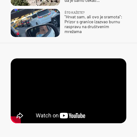
da je samo čekao…
ŠTO KAŽETE?
"Hrvat sam, ali ovo je sramota":
Prizor s granice izazvao burnu
raspravu na društvenim
mrežama