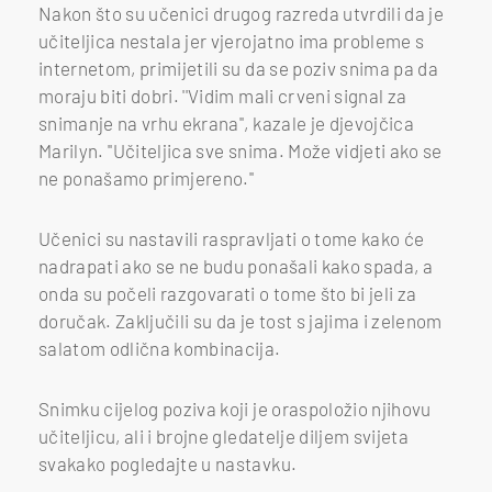
Nakon što su učenici drugog razreda utvrdili da je
učiteljica nestala jer vjerojatno ima probleme s
internetom, primijetili su da se poziv snima pa da
moraju biti dobri. ''Vidim mali crveni signal za
snimanje na vrhu ekrana'', kazale je djevojčica
Marilyn. ''Učiteljica sve snima. Može vidjeti ako se
ne ponašamo primjereno.''
Učenici su nastavili raspravljati o tome kako će
nadrapati ako se ne budu ponašali kako spada, a
onda su počeli razgovarati o tome što bi jeli za
doručak. Zaključili su da je tost s jajima i zelenom
salatom odlična kombinacija.
Snimku cijelog poziva koji je oraspoložio njihovu
učiteljicu, ali i brojne gledatelje diljem svijeta
svakako pogledajte u nastavku.