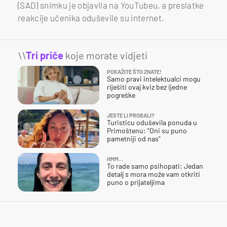
(SAD) snimku je objavila na YouTubeu, a preslatke
reakcije učenika oduševile su internet.
\\
Tri priče
koje morate vidjeti
POKAŽITE ŠTO ZNATE!
Samo pravi intelektualci mogu
riješiti ovaj kviz bez ijedne
pogreške
JESTE LI PROBALI?
Turisticu oduševila ponuda u
Primoštenu: "Oni su puno
pametniji od nas"
HMM…
To rade samo psihopati: Jedan
detalj s mora može vam otkriti
puno o prijateljima