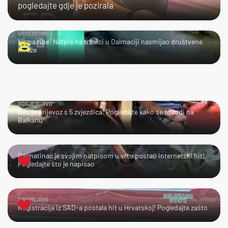
pogledajte gdje je pozirala
URNEBESNO
Nema ribe! Natpis na tržnici u Dalmaciji nasmijao društvene
mreže
DOSJETLJIVO
Ovo je prijevoz s 5 zvjezdica! Pogledajte kako se to radi na
Balkanu
URNEBESNO
Dalmatinac je svojim natpisom u vrtu postao internetski hit!
Pogledajte što je napisao
ZANIMLJIVO
Registracija iz SAD-a postala hit u Hrvatskoj! Pogledajte zašto