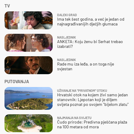
TV
DALEKI GRAD
Ima tek šest godina, a već je jedan od
najnagrađivanijih dječjih glumaca
NASLJEDNIK
ANKETA: Koju ženu bi Serhat trebao
izabrati?
NASLJEDNIK
Rade mu iza leđa, a on toga nije
svjestan
PUTOVANJA
UŽIVANJE NA "PRIVATNOM" OTOKU
Hrvatski otok na kojem živi samo jedan
stanovnik: Ljepotan koji je diljem
svijeta poznat po svojem "bijelom zlatu"
NAJMANJA NA SVIJETU
Čudo prirode: Predivna pješčana plaža
na 100 metara od mora