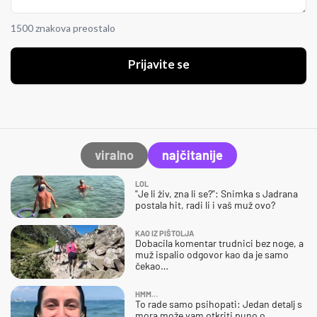
1500 znakova preostalo
Prijavite se
viralno
najčitanije
LOL
"Je li živ, zna li se?": Snimka s Jadrana
postala hit, radi li i vaš muž ovo?
KAO IZ PIŠTOLJA
Dobacila komentar trudnici bez noge, a
muž ispalio odgovor kao da je samo
čekao…
HMM…
To rade samo psihopati: Jedan detalj s
mora može vam otkriti puno o