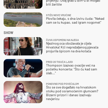
prijetnju: Ovaj grad u BiH-u bi mogao
biti žarište
STIŽU NOVE VRUĆINE
Plovila čekaju, s dna izviru čuda: "Nekad
sam se tu kupao, sad igram nogomet"
SHOW
ČUVA USPOMENU NA NJEGA
Njezinog oca obožavala je cijela
Hrvatska! Kći neprežaljenog pjevača
projurila špicom na dva kotača
PRED 20 TISUĆA LJUDI
Thompson izazvao ovacije već na
početku koncerta: "Što ću kad sam
slab..."
PONOVNO POD POVEĆALOM
Što se sve događalo na hrvatskom
otoku pod osramoćenim glumcem?
Bizarni prizori i danas izazivaju
nevjericu