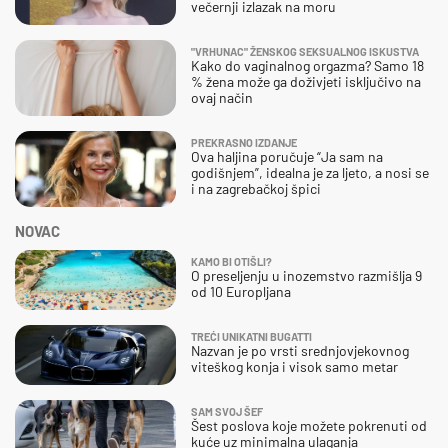
večernji izlazak na moru
"VRHUNAC" ŽENSKOG SEKSUALNOG ISKUSTVA
Kako do vaginalnog orgazma? Samo 18
% žena može ga doživjeti isključivo na
ovaj način
PREKRASNO IZDANJE
Ova haljina poručuje “Ja sam na
godišnjem”, idealna je za ljeto, a nosi se
i na zagrebačkoj špici
NOVAC
KAMO BI OTIŠLI?
O preseljenju u inozemstvo razmišlja 9
od 10 Europljana
TREĆI UNIKATNI BUGATTI
Nazvan je po vrsti srednjovjekovnog
viteškog konja i visok samo metar
SAM SVOJ ŠEF
Šest poslova koje možete pokrenuti od
kuće uz minimalna ulaganja