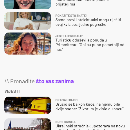
prijateljima
POKAŽITE ŠTO ZNATE!
Samo pravi intelektualci mogu riješiti
ovaj kviz bez ijedne pogreške
JESTE LI PROBALI?
Turisticu oduševila ponuda u
Primoštenu: "Oni su puno pametniji od
nas"
\\ Pronađite
što vas zanima
VIJESTI
DRAMA U RIJECI
Urušio se balkon kuće, na njemu bile
dvije osobe: "Život im je visio o koncu"
BURE BARUTA
Ukrajinski stručnjak upozorava na novu