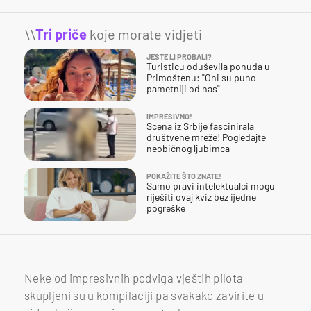
\\
Tri priče
koje morate vidjeti
JESTE LI PROBALI?
Turisticu oduševila ponuda u
Primoštenu: "Oni su puno
pametniji od nas"
IMPRESIVNO!
Scena iz Srbije fascinirala
društvene mreže! Pogledajte
neobičnog ljubimca
POKAŽITE ŠTO ZNATE!
Samo pravi intelektualci mogu
riješiti ovaj kviz bez ijedne
pogreške
Neke od impresivnih podviga vještih pilota
skupljeni su u kompilaciji pa svakako zavirite u