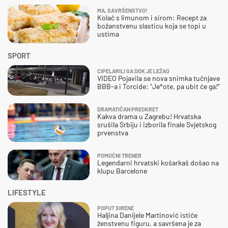
MA, SAVRŠENSTVO!
Kolač s limunom i sirom: Recept za
božanstvenu slasticu koja se topi u
ustima
SPORT
CIPELARILI GA DOK JE LEŽAO
VIDEO Pojavila se nova snimka tučnjave
BBB-a i Torcide: "Je*ote, pa ubit će ga!"
DRAMATIČAN PREOKRET
Kakva drama u Zagrebu! Hrvatska
srušila Srbiju i izborila finale Svjetskog
prvenstva
POMOĆNI TRENER
Legendarni hrvatski košarkaš došao na
klupu Barcelone
LIFESTYLE
POPUT SIRENE
Haljina Danijele Martinović ističe
ženstvenu figuru, a savršena je za