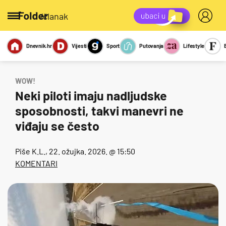
/članak
Dnevnik.hr
Vijesti
Sport
Putovanja
Lifestyle
Viralno
Miks
Kviz
Report
Sexy
WOW!
Neki piloti imaju nadljudske
sposobnosti, takvi manevri ne
viđaju se često
Piše
K.L.
, 22. ožujka. 2026. @ 15:50
KOMENTARI