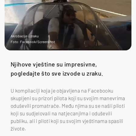
Akrobacije u zraku
Foto: Facebook/Screenshot
Njihove vještine su impresivne,
pogledajte što sve izvode u zraku.
U kompilaciji koja je objavljena na Facebooku
skupljeni su prizori pilota koji su svojim manevrima
oduševili promatrače. Među njima su se našli piloti
koji su sudjelovali na natjecanjima i oduševili
publiku, ali i piloti koji su svojim vještinama spasili
živote.