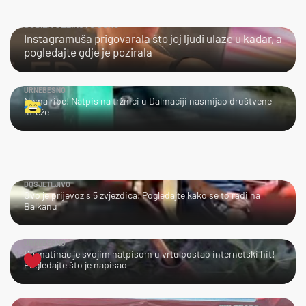
DOBILA JEZIKOVU JUHU
Instagramuša prigovarala što joj ljudi ulaze u kadar, a
pogledajte gdje je pozirala
URNEBESNO
Nema ribe! Natpis na tržnici u Dalmaciji nasmijao društvene
mreže
DOSJETLJIVO
Ovo je prijevoz s 5 zvjezdica! Pogledajte kako se to radi na
Balkanu
URNEBESNO
Dalmatinac je svojim natpisom u vrtu postao internetski hit!
Pogledajte što je napisao