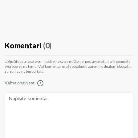
Komentari
(0)
Uključite se u raspravu – podijelite svoje mišljenje, postavite pitanja ili ponudite
svoj pogled na temu. Vaš komentar može potaknuti zanimljiv dijalog i obogatiti
zajednicu našeg portala.
Važna obavijest
!